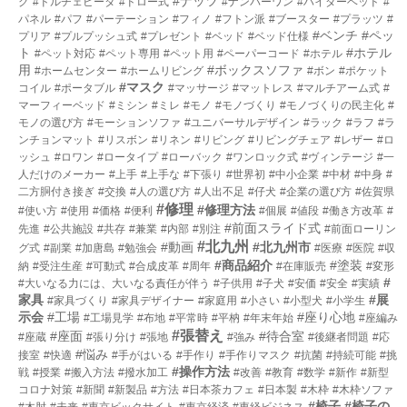
#ナッツ
グ
#ドルチェビータ
#ドロー式
#ナンバーワン
#ハイダーベッド
#
パネル
#パフ
#パーテーション
#フィノ
#フトン派
#ブースター
#プラッツ
#
#ベンチ
#ペッ
プリア
#プルプッシュ式
#プレゼント
#ベッド
#ベッド仕様
ト
#ホテル
#ペット対応
#ペット専用
#ペット用
#ペーパーコード
#ホテル
用
#ボックスソファ
#ホームセンター
#ホームリビング
#ボン
#ポケット
#マスク
コイル
#ポータブル
#マッサージ
#マットレス
#マルチアーム式
#
マーフィーベッド
#ミシン
#ミレ
#モノ
#モノづくり
#モノづくりの民主化
#
モノの選び方
#モーションソファ
#ユニバーサルデザイン
#ラック
#ラフ
#ラ
ンチョンマット
#リスボン
#リネン
#リビング
#リビングチェア
#レザー
#ロ
ッシュ
#ロワン
#ロータイプ
#ローバック
#ワンロック式
#ヴィンテージ
#一
人だけのメーカー
#上手
#上手な
#下張り
#世界初
#中小企業
#中材
#中身
#
二方胴付き接ぎ
#交換
#人の選び方
#人出不足
#仔犬
#企業の選び方
#佐賀県
#修理
#修理方法
#使い方
#使用
#価格
#便利
#個展
#値段
#働き方改革
#
#前面スライド式
先進
#公共施設
#共存
#兼業
#内部
#別注
#前面ローリン
#北九州
#動画
#北九州市
グ式
#副業
#加唐島
#勉強会
#医療
#医院
#収
#商品紹介
#塗装
納
#受注生産
#可動式
#合成皮革
#周年
#在庫販売
#変形
#
#大いなる力には、大いなる責任が伴う
#子供用
#子犬
#安価
#安全
#実績
家具
#展
#家具づくり
#家具デザイナー
#家庭用
#小さい
#小型犬
#小学生
示会
#工場
#座り心地
#工場見学
#布地
#平常時
#平枘
#年末年始
#座編み
#張替え
#座面
#待合室
#座蔵
#張り分け
#張地
#強み
#後継者問題
#応
#悩み
接室
#快適
#手がはいる
#手作り
#手作りマスク
#抗菌
#持続可能
#挑
#操作方法
戦
#授業
#搬入方法
#撥水加工
#改善
#教育
#数学
#新作
#新型
コロナ対策
#新聞
#新製品
#方法
#日本茶カフェ
#日本製
#木枠
#木枠ソファ
#椅子
#椅子の
#木肘
#未来
#東京ビックサイト
#東京経済
#東経ビジネス