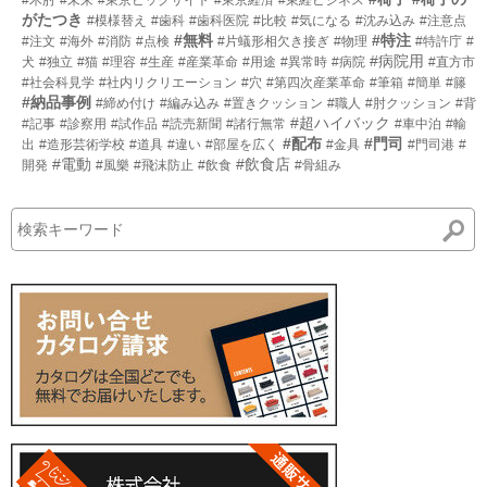
がたつき
#模様替え
#歯科
#歯科医院
#比較
#気になる
#沈み込み
#注意点
#無料
#特注
#注文
#海外
#消防
#点検
#片蟻形相欠き接ぎ
#物理
#特許庁
#
#病院用
犬
#独立
#猫
#理容
#生産
#産業革命
#用途
#異常時
#病院
#直方市
#社会科見学
#社内リクリエーション
#穴
#第四次産業革命
#筆箱
#簡単
#籐
#納品事例
#締め付け
#編み込み
#置きクッション
#職人
#肘クッション
#背
#超ハイバック
#記事
#診察用
#試作品
#読売新聞
#諸行無常
#車中泊
#輸
#配布
#門司
出
#造形芸術学校
#道具
#違い
#部屋を広く
#金具
#門司港
#
#電動
#飲食店
開発
#風樂
#飛沫防止
#飲食
#骨組み