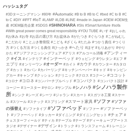
数
リ
ハッシュタグ
ー
#Automatic
#3Dターニングマシン
#80年
#B to B
#B to C
#bed
#C to B
#C
数
#IoT
to C
#DIY
#IFFT
#LAMP
#LDB
#LINE
#made in Japan
#OEM
#OEM生
#SHINOHARA
産
#OEM販売企業
#SDGS
#Sls
#Smart furniture
#sofa
#With great power comes great responsibility
#YOU TUBE
#いす
#おしゃれ
#お休み
#お寺
#お店の選び方
#お盆休み
#がたつき
#ぐらつき
#こがねむし
#こだわり
#ことぶき整骨院
#こども
#ざくら
#たたみ
#つかう責任
#つくり
#へたり
方
#つくる方法
#つくる責任
#ひっかき
#ほぞ
#もりあがり
#やり
#アンティー
かた
#アジアファニッシングフェア
#アリス
#アルコール消毒
ク
#イス
#インナーベッド
#
#インテリア
#ウェピング
#ウレタン
#エフ
エブリ
#オーダー
#カウチ
#オンリーワン
#カイト
#カウンター
#カタロ
グ
#カット
#カバン
#カバーリング
#キッチンペーパー
#キャド
#キャンピン
#ココット
グカー
#キャンプ
#クッション
#クリニック
#クロス
#コクーン
#コロネ
#コンパクト
#コロナ
#コンバーチブルベッド
#コンパクト設計
#
#シノハラ製作
#シノハラ
コージー
#コースター
#サロン
#サンプル
所
#シンク
#シーズ
#シーツ
#ジャラン
#スカート
#スガツネ工業
#スケー
#ソファ
#スマート家具
#ソファ
ル
#スツール
#スナック
#スプリング
#ソファベッド
の張替え
#ソファーベッ
#ソファタイプ
#ソファー
ト
#チェア
#ソファーベッド
#タッカー
#ダイニング
#ダイニングセット
#
チェスターフィールド
#ティカ
#テーブル
#テープ
#ディーキューブアートス
#デザイン
タジオ
#デザイナー
#トラック
#トランスフォーム
#トレーニン