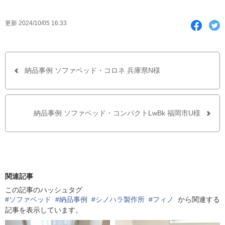
F
T
更新 2024/10/05 16:33
a
w
c
i
e
t
b
t
o
e
o
r
納品事例 ソファベッド・コロネ 兵庫県N様
k
で
シ
ェ
ア
納品事例 ソファベッド・コンパクトLwBk 福岡市U様
す
る
関連記事
この記事のハッシュタグ
#ソファベッド
#納品事例
#シノハラ製作所
#フィノ
から関連する
記事を表示しています。