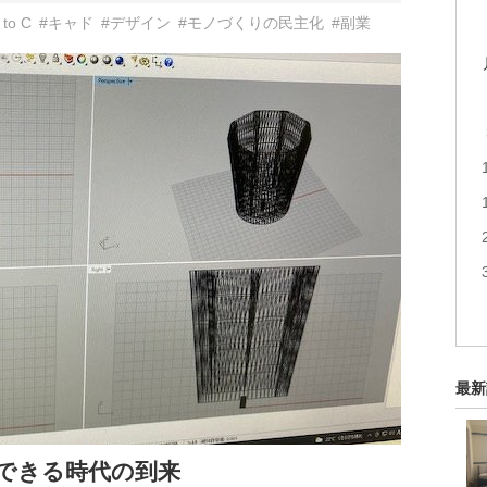
 to C
#キャド
#デザイン
#モノづくりの民主化
#副業
最新
できる時代の到来