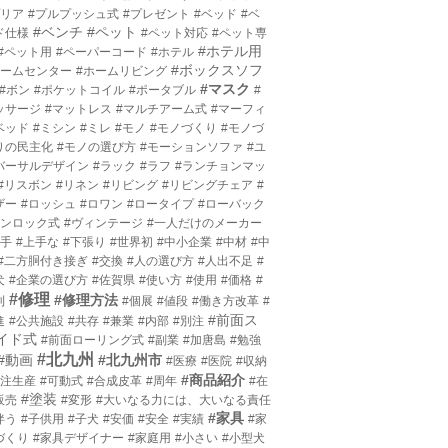
プリア
#プルプッシュ式
#プレゼント
#ベッド
#ベ
#ベンチ
#ペット
ド仕様
#ペット対応
#ペット専
#ホテル用
#ペット用
#ペーパーコード
#ホテル
#ボックスソフ
ホームセンター
#ホームリビング
#マスク
#ボン
#ポケットコイル
#ポータブル
#
ッサージ
#マットレス
#マルチアーム式
#マーフィ
ベッド
#ミシン
#ミレ
#モノ
#モノづくり
#モノづ
りの民主化
#モノの選び方
#モーションソファ
#ユ
バーサルデザイン
#ラック
#ラフ
#ランチョンマッ
#リスボン
#リネン
#リビング
#リビングチェア
#
ザー
#ロッシュ
#ロワン
#ロータイプ
#ローバック
ワンロック式
#ヴィンテージ
#一人だけのメーカー
上手
#上手な
#下張り
#世界初
#中小企業
#中材
#中
#二方胴付き接ぎ
#交換
#人の選び方
#人出不足
#
犬
#企業の選び方
#佐賀県
#使い方
#使用
#価格
#
#修理
#修理方法
利
#個展
#値段
#働き方改革
#
#前面ス
進
#公共施設
#共存
#兼業
#内部
#別注
イド式
#前面ローリング式
#副業
#加唐島
#勉強
#北九州
#動画
#北九州市
#医療
#医院
#収納
#商品紹介
受注生産
#可動式
#合成皮革
#周年
#在
#塗装
販売
#変形
#大いなる力には、大いなる責任
#家具
伴う
#子供用
#子犬
#安価
#安全
#実績
#家
づくり
#家具デザイナー
#家庭用
#小さい
#小型犬