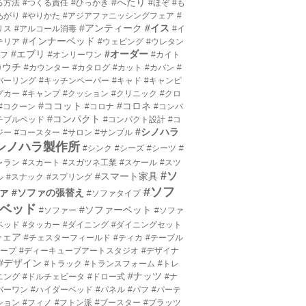
#へたり
る方法
#つくる責任
#ひっかき
#ほぞ
#も
あがり
#やりかた
#アジアファニッシングフェア
#
#アンティーク
#イス
リス
#アルコール消毒
#イ
#インナーベッド
テリア
#ウェピング
#ウレタン
#エブリ
#オーダー
エフ
#オンリーワン
#カイト
カウチ
#カウンター
#カタログ
#カット
#カバン
#
バーリング
#キッチンペーパー
#キャド
#キャンピ
グカー
#キャンプ
#クッション
#クリニック
#クロ
#ココット
#コロネ
#コクーン
#コロナ
#コンバ
#コンパクト
チブルベッド
#コンパクト設計
#コ
#シノハラ
ジー
#コースター
#サロン
#サンプル
シノハラ製作所
#シンク
#シーズ
#シーツ
#
ャラン
#スカート
#スガツネ工業
#スケール
#スツ
#ソ
#スマート家具
ル
#スナック
#スプリング
#ソフ
ァ
#ソファの張替え
#ソファタイプ
ベッド
#ソファーベット
#ソファー
#ソファ
ベッド
#タッカー
#ダイニング
#ダイニングセット
チェア
#チェスターフィールド
#ティカ
#テーブル
テープ
#ディーキューブアートスタジオ
#デザイナ
#デザイン
#トラック
#トランスフォーム
#トレ
#ナッツ
ニング
#ドルチェビータ
#ドロー式
#ナ
バーワン
#ハイダーベッド
#パネル
#パフ
#パーテ
ション
#フィノ
#フトン派
#ブースター
#プラッツ