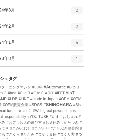
ン
ー
ト
エ
件
024年3月
数
2
リ
ン
ー
ト
エ
件
024年2月
数
2
リ
ン
ー
ト
エ
件
024年1月
数
5
リ
ン
ー
ト
エ
件
023年8月
数
1
リ
ン
ー
ト
数
リ
シュタグ
ー
#Automatic
3Dターニングマシン
#80年
#B to B
数
#IoT
to C
#bed
#C to B
#C to C
#DIY
#IFFT
AMP
#LDB
#LINE
#made in Japan
#OEM
#OEM
#SHINOHARA
産
#OEM販売企業
#SDGS
#Sls
art furniture
#sofa
#With great power comes
at responsibility
#YOU TUBE
#いす
#おしゃれ
#
休み
#お寺
#お店の選び方
#お盆休み
#がたつき
#
らつき
#こがねむし
#こだわり
#ことぶき整骨院
#
ども
#ざくら
#たたみ
#つかう責任
#つくり方
#つ