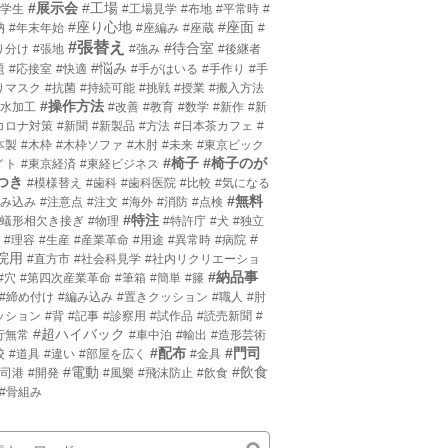
#展示会
#工場
小学生
#工場見学
#布地
#平常時
#
#座り心地
#座面
枘
#年末年始
#座編み
#座蔵
#
#張替え
#待合室
り分け
#張地
#強み
#後継者
#悩み
題
#応接室
#快適
#手がはいる
#手作り
#手
りマスク
#抗菌
#持続可能
#挑戦
#授業
#搬入方法
#操作方法
撥水加工
#改善
#教育
#数学
#新作
#新
コロナ対策
#新聞
#新製品
#方法
#日本茶カフェ
#
本製
#木枠
#木枠ソファ
#木肘
#未来
#東京ビック
#椅子
#椅子のが
イト
#東京経済
#東経ビジネス
つき
#模様替え
#歯科
#歯科医院
#比較
#気になる
#無料
沈み込み
#注意点
#注文
#海外
#消防
#点検
#特注
片蟻形相欠き接ぎ
#物理
#特許庁
#犬
#独立
#
#理容
#生産
#産業革命
#用途
#異常時
#病院
院用
#直方市
#社会科見学
#社内リクリエーショ
#納品事
#穴
#第四次産業革命
#筆箱
#簡単
#籐
#締め付け
#編み込み
#置きクッション
#職人
#肘
ッション
#背
#記事
#診察用
#試作品
#読売新聞
#
#超ハイバック
行無常
#車中泊
#輸出
#造形芸術
#配布
#門司
校
#道具
#違い
#部屋を広く
#金具
#電動
#飲食
門司港
#開発
#風樂
#飛沫防止
#飲食
#骨組み