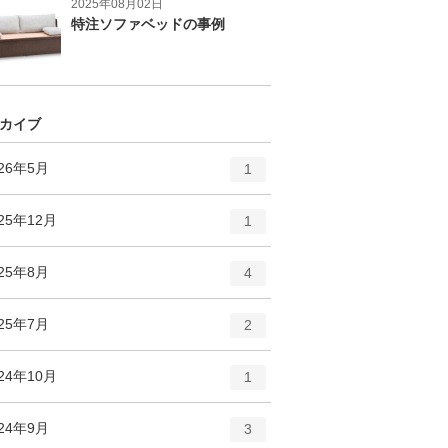
2025年08月02日
特注ソファベッドの事例
カイブ
エ
件
026年5月
1
ン
ト
エ
件
25年12月
1
リ
ン
ー
ト
エ
件
025年8月
数
4
リ
ン
ー
ト
エ
件
025年7月
数
2
リ
ン
ー
ト
エ
件
24年10月
数
1
リ
ン
ー
ト
エ
件
024年9月
数
3
リ