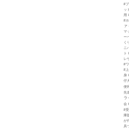
#
ッ
用
#
ァ
マ
ー
く
ニ
ト
レ
#
#
身
仔
便
先
ラ
会
#
庫
が
具