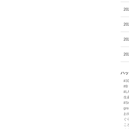
2
2
2
2
ハッ
#
#B 
#L
生
#Sm
gre
お
ぐ
こ