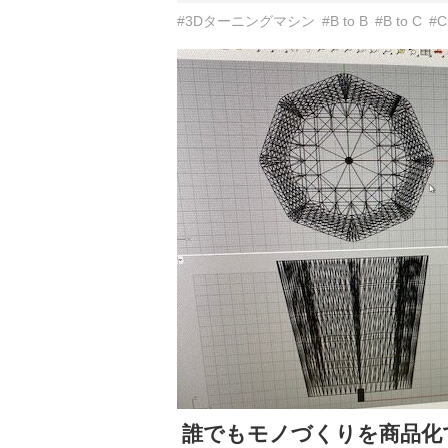
#3Dターニングマシン
#B to B
#B to C
#C
誰でもモノづくりを商品化