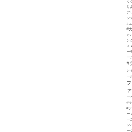
く
り
ア
ン
#
#
カ
ン
ス
ー
ー
#
ジ
ー
フ
ァ
ー
#
#
ー
ー
ン
ー