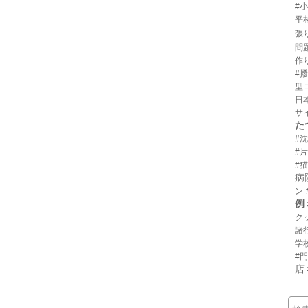
#
平
張
問
作
#
型
日
サ
た
#
#
#猫
病
ン
例
ク
諸
学
#
店