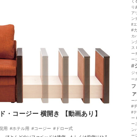
く
り
ア
ン
#
#
カ
ン
ス
ー
ー
#
ジ
ー
フ
ァ
ー
#
ド・コージー 横開き 【動画あり】
#
ー
ー
院用
#ホテル用
#コージー
#ドロー式
ン
ー