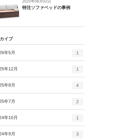
2025年08月02日
特注ソファベッドの事例
カイブ
エ
件
026年5月
1
ン
ト
エ
件
25年12月
1
リ
ン
ー
ト
エ
件
025年8月
数
4
リ
ン
ー
ト
エ
件
025年7月
数
2
リ
ン
ー
ト
エ
件
24年10月
数
1
リ
ン
ー
ト
エ
件
024年9月
数
3
リ