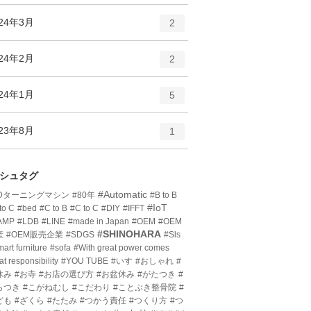
ン
ー
ト
エ
件
024年3月
数
2
リ
ン
ー
ト
エ
件
024年2月
数
2
リ
ン
ー
ト
エ
件
024年1月
数
5
リ
ン
ー
ト
エ
件
023年8月
数
1
リ
ン
ー
ト
数
リ
シュタグ
ー
#Automatic
3Dターニングマシン
#80年
#B to B
数
#IoT
to C
#bed
#C to B
#C to C
#DIY
#IFFT
AMP
#LDB
#LINE
#made in Japan
#OEM
#OEM
#SHINOHARA
産
#OEM販売企業
#SDGS
#Sls
art furniture
#sofa
#With great power comes
at responsibility
#YOU TUBE
#いす
#おしゃれ
#
休み
#お寺
#お店の選び方
#お盆休み
#がたつき
#
らつき
#こがねむし
#こだわり
#ことぶき整骨院
#
ども
#ざくら
#たたみ
#つかう責任
#つくり方
#つ