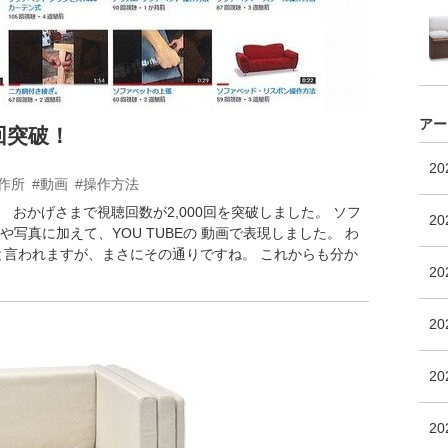
アー
0回突破！
2
作所
#動画
#操作方法
。 おかげさまで視聴回数が2,000回を突破しました。 ソフ
20
写真に加えて、YOU TUBEの 動画で表現しました。 わ
と言われますが、まさにその通りですね。 これからも分か
2
2
20
2