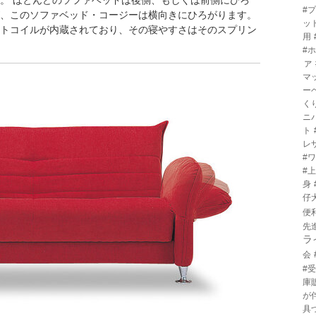
。 ほとんどのソファベッドは後側、もしくは前側にひろ
#
、このソファベッド・コージーは横向きにひろがります。
ッ
トコイルが内蔵されており、その寝やすさはそのスプリン
用
#
ァ
マ
ー
く
ニ
ト
レ
#
#
身
仔
便
先
ラ
会
#
庫
が
具