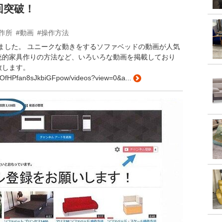
0回突破！
作所
#動画
#操作方法
突破しました。 ユニークな動きをするソファベッドの動画が人気
統的家具作りの方法など、いろいろな動画を掲載しており
致します。
cOfHPfan8sJkbiGFpow/videos?view=0&a...