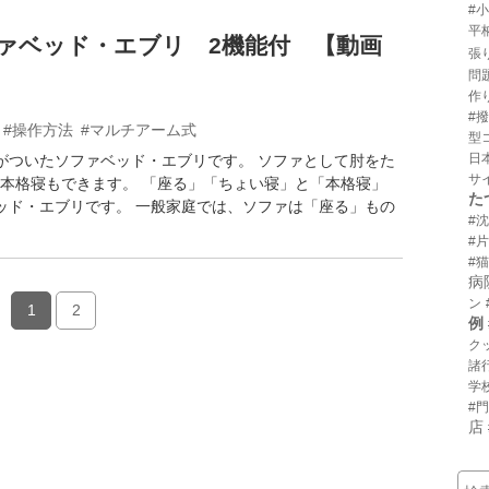
#
平
ァベッド・エブリ 2機能付 【動画
張
問
作
#
#操作方法
#マルチアーム式
型
日
がついたソファベッド・エブリです。 ソファとして肘をた
サ
本格寝もできます。 「座る」「ちょい寝」と「本格寝」
た
ッド・エブリです。 一般家庭では、ソファは「座る」もの
#
#
#猫
病
ン
1
2
例
ク
諸
学
#
店