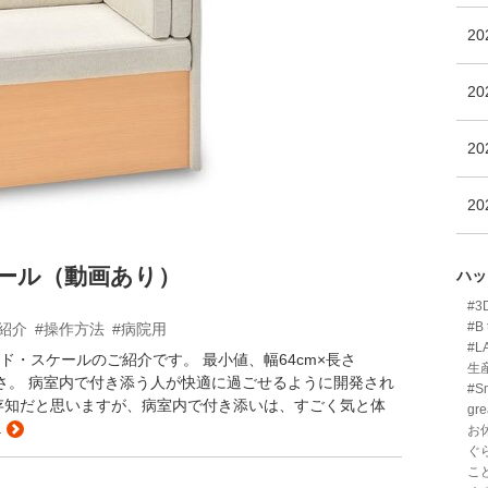
2
2
2
2
ール（動画あり）
ハッ
#
#B 
紹介
#操作方法
#病院用
#L
・スケールのご紹介です。 最小値、幅64cm×長さ
生
クトさ。 病室内で付き添う人が快適に過ごせるように開発され
#Sm
存知だと思いますが、病室内で付き添いは、すごく気と体
gre
.
お
ぐ
こ