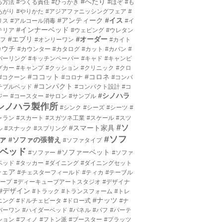
#へたり
る方法
#つくる責任
#ひっかき
#ほぞ
#も
あがり
#やりかた
#アジアファニッシングフェア
#
#アンティーク
#イス
リス
#アルコール消毒
#イ
#インナーベッド
テリア
#ウェピング
#ウレタン
#エブリ
#オーダー
エフ
#オンリーワン
#カイト
カウチ
#カウンター
#カタログ
#カット
#カバン
#
バーリング
#キッチンペーパー
#キャド
#キャンピ
グカー
#キャンプ
#クッション
#クリニック
#クロ
#ココット
#コロネ
#コクーン
#コロナ
#コンバ
#コンパクト
チブルベッド
#コンパクト設計
#コ
#シノハラ
ジー
#コースター
#サロン
#サンプル
シノハラ製作所
#シンク
#シーズ
#シーツ
#
ャラン
#スカート
#スガツネ工業
#スケール
#スツ
#ソ
#スマート家具
ル
#スナック
#スプリング
#ソフ
ァ
#ソファの張替え
#ソファタイプ
ベッド
#ソファーベット
#ソファー
#ソファ
ベッド
#タッカー
#ダイニング
#ダイニングセット
チェア
#チェスターフィールド
#ティカ
#テーブル
テープ
#ディーキューブアートスタジオ
#デザイナ
#デザイン
#トラック
#トランスフォーム
#トレ
#ナッツ
ニング
#ドルチェビータ
#ドロー式
#ナ
バーワン
#ハイダーベッド
#パネル
#パフ
#パーテ
ション
#フィノ
#フトン派
#ブースター
#プラッツ