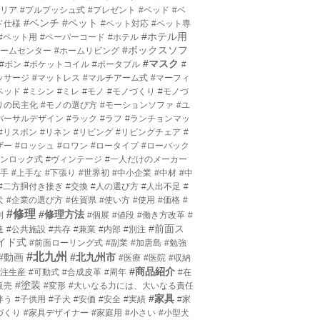
プリア
#プルプッシュ式
#プレゼント
#ベッド
#ベ
#ベンチ
#ペット
ド仕様
#ペット対応
#ペット専
#ホテル用
#ペット用
#ペーパーコード
#ホテル
#ボックスソフ
ホームセンター
#ホームリビング
#マスク
#ボン
#ポケットコイル
#ポータブル
#
ッサージ
#マットレス
#マルチアーム式
#マーフィ
ベッド
#ミシン
#ミレ
#モノ
#モノづくり
#モノづ
りの民主化
#モノの選び方
#モーションソファ
#ユ
バーサルデザイン
#ラック
#ラフ
#ランチョンマッ
#リスボン
#リネン
#リビング
#リビングチェア
#
ザー
#ロッシュ
#ロワン
#ロータイプ
#ローバック
ワンロック式
#ヴィンテージ
#一人だけのメーカー
上手
#上手な
#下張り
#世界初
#中小企業
#中材
#中
#二方胴付き接ぎ
#交換
#人の選び方
#人出不足
#
犬
#企業の選び方
#佐賀県
#使い方
#使用
#価格
#
#修理
#修理方法
利
#個展
#値段
#働き方改革
#
#前面ス
進
#公共施設
#共存
#兼業
#内部
#別注
イド式
#前面ローリング式
#副業
#加唐島
#勉強
#北九州
#動画
#北九州市
#医療
#医院
#収納
#商品紹介
受注生産
#可動式
#合成皮革
#周年
#在
#塗装
販売
#変形
#大いなる力には、大いなる責任
#家具
伴う
#子供用
#子犬
#安価
#安全
#実績
#家
づくり
#家具デザイナー
#家庭用
#小さい
#小型犬