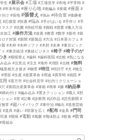
#展示会
#工場
小学生
#工場見学
#布地
#平常時
#
#座り心地
#座面
枘
#年末年始
#座編み
#座蔵
#
#張替え
#待合室
り分け
#張地
#強み
#後継者
#悩み
題
#応接室
#快適
#手がはいる
#手作り
#手
りマスク
#抗菌
#持続可能
#挑戦
#授業
#搬入方法
#操作方法
撥水加工
#改善
#教育
#数学
#新作
#新
コロナ対策
#新聞
#新製品
#方法
#日本茶カフェ
#
本製
#木枠
#木枠ソファ
#木肘
#未来
#東京ビック
#椅子
#椅子のが
イト
#東京経済
#東経ビジネス
つき
#模様替え
#歯科
#歯科医院
#比較
#気になる
#無料
沈み込み
#注意点
#注文
#海外
#消防
#点検
#特注
片蟻形相欠き接ぎ
#物理
#特許庁
#犬
#独立
#
#理容
#生産
#産業革命
#用途
#異常時
#病院
院用
#直方市
#社会科見学
#社内リクリエーショ
#納品事
#穴
#第四次産業革命
#筆箱
#簡単
#籐
#締め付け
#編み込み
#置きクッション
#職人
#肘
ッション
#背
#記事
#診察用
#試作品
#読売新聞
#
#超ハイバック
行無常
#車中泊
#輸出
#造形芸術
#配布
#門司
校
#道具
#違い
#部屋を広く
#金具
#電動
#飲食
門司港
#開発
#風樂
#飛沫防止
#飲食
#骨組み