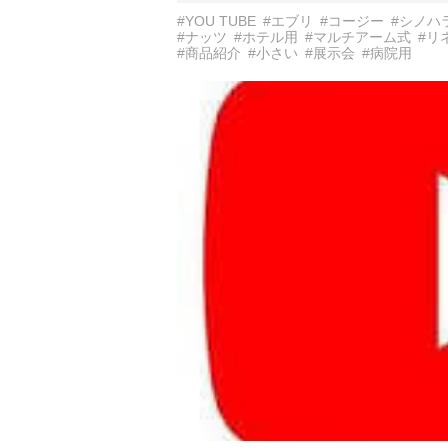
#YOU TUBE
#エブリ
#コージー
#シノハ
#ナッツ
#ホテル用
#マルチアーム式
#リ
#商品紹介
#小さい
#展示会
#病院用