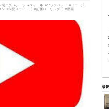
ラ製作所
#シーツ
#スケール
#ソファベッド
#ドロー式
ネン
#前面スライド式
#前面ローリング式
#動画
最新