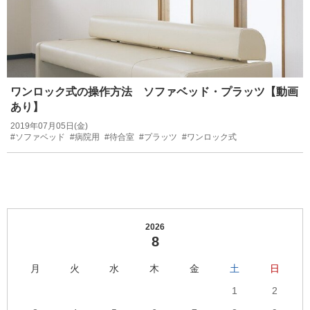
ワンロック式の操作方法 ソファベッド・プラッツ【動画
あり】
2019年07月05日(金)
#ソファベッド
#病院用
#待合室
#プラッツ
#ワンロック式
2026
8
月
火
水
木
金
土
日
1
2