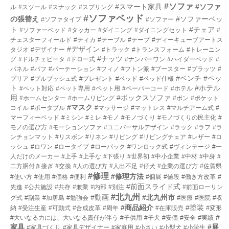
#ソファ
#スマート家具
#ソファ
ル
#スツール
#スナック
#スプリング
#ソファベッド
の張替え
#ソファーベッ
#ソファタイプ
#ソファー
ト
#チェア
#ソファーベッド
#タッカー
#ダイニング
#ダイニングセット
#
チェスターフィールド
#ティカ
#テーブル
#テープ
#ディーキューブアートス
#デザイン
タジオ
#デザイナー
#トラック
#トランスフォーム
#トレーニン
#ナッツ
グ
#ドルチェビータ
#ドロー式
#ナンバーワン
#ハイダーベッド
#
パネル
#パフ
#パーテーション
#フィノ
#フトン派
#ブースター
#プラッツ
#
#ベンチ
#ペッ
プリア
#プルプッシュ式
#プレゼント
#ベッド
#ベッド仕様
ト
#ホテル
#ペット対応
#ペット専用
#ペット用
#ペーパーコード
#ホテル
用
#ボックスソファ
#ホームセンター
#ホームリビング
#ボン
#ポケット
#マスク
コイル
#ポータブル
#マッサージ
#マットレス
#マルチアーム式
#
マーフィーベッド
#ミシン
#ミレ
#モノ
#モノづくり
#モノづくりの民主化
#
モノの選び方
#モーションソファ
#ユニバーサルデザイン
#ラック
#ラフ
#ラ
ンチョンマット
#リスボン
#リネン
#リビング
#リビングチェア
#レザー
#ロ
ッシュ
#ロワン
#ロータイプ
#ローバック
#ワンロック式
#ヴィンテージ
#一
人だけのメーカー
#上手
#上手な
#下張り
#世界初
#中小企業
#中材
#中身
#
二方胴付き接ぎ
#交換
#人の選び方
#人出不足
#仔犬
#企業の選び方
#佐賀県
#修理
#修理方法
#使い方
#使用
#価格
#便利
#個展
#値段
#働き方改革
#
#前面スライド式
先進
#公共施設
#共存
#兼業
#内部
#別注
#前面ローリン
#北九州
#動画
#北九州市
グ式
#副業
#加唐島
#勉強会
#医療
#医院
#収
#商品紹介
#塗装
納
#受注生産
#可動式
#合成皮革
#周年
#在庫販売
#変形
#
#大いなる力には、大いなる責任が伴う
#子供用
#子犬
#安価
#安全
#実績
家具
#展
#家具づくり
#家具デザイナー
#家庭用
#小さい
#小型犬
#小学生