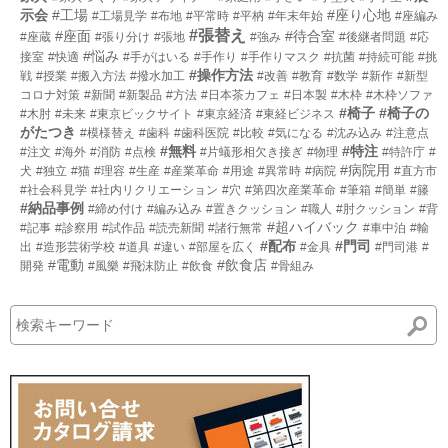
示会
#工場
#座り心地
#工場見学
#布地
#平常時
#平枘
#年末年始
#座編み
#張替え
#座面
#待合室
#座蔵
#張り分け
#張地
#強み
#後継者問題
#応
#悩み
接室
#快適
#手がはいる
#手作り
#手作りマスク
#抗菌
#持続可能
#挑
#操作方法
戦
#授業
#搬入方法
#撥水加工
#改善
#教育
#数学
#新作
#新型
コロナ対策
#新聞
#新製品
#方法
#日本茶カフェ
#日本製
#木枠
#木枠ソファ
#椅子
#椅子の
#木肘
#未来
#東京ビックサイト
#東京経済
#東経ビジネス
がたつき
#模様替え
#歯科
#歯科医院
#比較
#気になる
#沈み込み
#注意点
#無料
#特注
#注文
#海外
#消防
#点検
#片蟻形相欠き接ぎ
#物理
#特許庁
#
#病院用
犬
#独立
#猫
#理容
#生産
#産業革命
#用途
#異常時
#病院
#直方市
#社会科見学
#社内リクリエーション
#穴
#第四次産業革命
#筆箱
#簡単
#籐
#納品事例
#締め付け
#編み込み
#置きクッション
#職人
#肘クッション
#背
#超ハイバック
#記事
#診察用
#試作品
#読売新聞
#諸行無常
#車中泊
#輸
#配布
#門司
出
#造形芸術学校
#道具
#違い
#部屋を広く
#金具
#門司港
#
#電動
#飲食店
開発
#風樂
#飛沫防止
#飲食
#骨組み