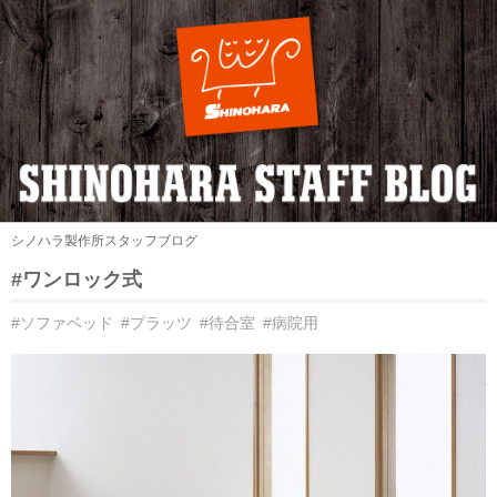
シノハラ製作所スタッフブログ
#ワンロック式
#ソファベッド
#プラッツ
#待合室
#病院用