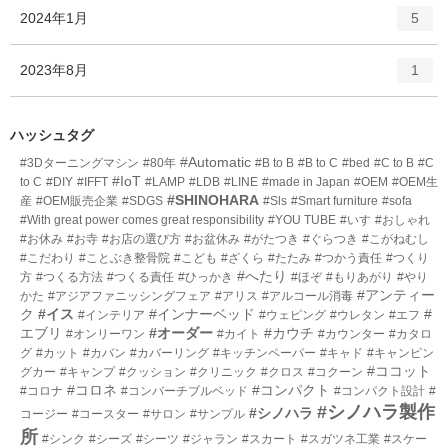
ト
エ
件
2024年1月
数
5
リ
ン
ー
ト
エ
件
2023年8月
数
1
リ
ン
ー
ト
数
リ
ハッシュタグ
ー
#Automatic
#3Dターニングマシン
#80年
#B to B
#B to C
#bed
#C to B
#C
数
#IoT
to C
#DIY
#IFFT
#LAMP
#LDB
#LINE
#made in Japan
#OEM
#OEM生
#SHINOHARA
産
#OEM販売企業
#SDGS
#Sls
#Smart furniture
#sofa
#With great power comes great responsibility
#YOU TUBE
#いす
#おしゃれ
#お休み
#お寺
#お店の選び方
#お盆休み
#がたつき
#ぐらつき
#こがねむし
#こだわり
#ことぶき整骨院
#こども
#ざくら
#たたみ
#つかう責任
#つくり
#へたり
方
#つくる方法
#つくる責任
#ひっかき
#ほぞ
#もりあがり
#やり
#アンティー
かた
#アジアファニッシングフェア
#アリス
#アルコール消毒
ク
#イス
#インナーベッド
#
#インテリア
#ウェピング
#ウレタン
#エフ
エブリ
#オーダー
#カウチ
#オンリーワン
#カイト
#カウンター
#カタロ
グ
#カット
#カバン
#カバーリング
#キッチンペーパー
#キャド
#キャンピン
#ココット
グカー
#キャンプ
#クッション
#クリニック
#クロス
#コクーン
#コロネ
#コンパクト
#コロナ
#コンバーチブルベッド
#コンパクト設計
#
#シノハラ製作
#シノハラ
コージー
#コースター
#サロン
#サンプル
所
#シンク
#シーズ
#シーツ
#ジャラン
#スカート
#スガツネ工業
#スケー