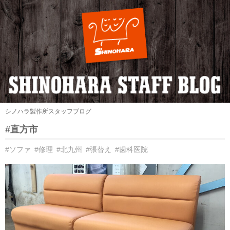
シノハラ製作所スタッフブログ
#直方市
#ソファ
#修理
#北九州
#張替え
#歯科医院