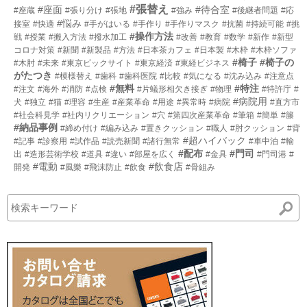
#張替え
#座面
#待合室
#座蔵
#張り分け
#張地
#強み
#後継者問題
#応
#悩み
接室
#快適
#手がはいる
#手作り
#手作りマスク
#抗菌
#持続可能
#挑
#操作方法
戦
#授業
#搬入方法
#撥水加工
#改善
#教育
#数学
#新作
#新型
コロナ対策
#新聞
#新製品
#方法
#日本茶カフェ
#日本製
#木枠
#木枠ソファ
#椅子
#椅子の
#木肘
#未来
#東京ビックサイト
#東京経済
#東経ビジネス
がたつき
#模様替え
#歯科
#歯科医院
#比較
#気になる
#沈み込み
#注意点
#無料
#特注
#注文
#海外
#消防
#点検
#片蟻形相欠き接ぎ
#物理
#特許庁
#
#病院用
犬
#独立
#猫
#理容
#生産
#産業革命
#用途
#異常時
#病院
#直方市
#社会科見学
#社内リクリエーション
#穴
#第四次産業革命
#筆箱
#簡単
#籐
#納品事例
#締め付け
#編み込み
#置きクッション
#職人
#肘クッション
#背
#超ハイバック
#記事
#診察用
#試作品
#読売新聞
#諸行無常
#車中泊
#輸
#配布
#門司
出
#造形芸術学校
#道具
#違い
#部屋を広く
#金具
#門司港
#
#電動
#飲食店
開発
#風樂
#飛沫防止
#飲食
#骨組み