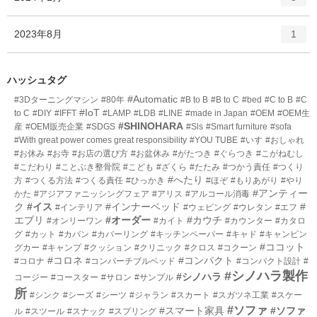
リ
ン
ー
ト
エ
件
2023年8月
数
1
リ
ン
ー
ト
数
リ
ハッシュタグ
ー
#Automatic
#3Dターニングマシン
#80年
#B to B
#B to C
#bed
#C to B
#C
数
#IoT
to C
#DIY
#IFFT
#LAMP
#LDB
#LINE
#made in Japan
#OEM
#OEM生
#SHINOHARA
産
#OEM販売企業
#SDGS
#Sls
#Smart furniture
#sofa
#With great power comes great responsibility
#YOU TUBE
#いす
#おしゃれ
#お休み
#お寺
#お店の選び方
#お盆休み
#がたつき
#ぐらつき
#こがねむし
#こだわり
#ことぶき整骨院
#こども
#ざくら
#たたみ
#つかう責任
#つくり
#へたり
方
#つくる方法
#つくる責任
#ひっかき
#ほぞ
#もりあがり
#やり
#アンティー
かた
#アジアファニッシングフェア
#アリス
#アルコール消毒
ク
#イス
#インナーベッド
#
#インテリア
#ウェピング
#ウレタン
#エフ
エブリ
#オーダー
#カウチ
#オンリーワン
#カイト
#カウンター
#カタロ
グ
#カット
#カバン
#カバーリング
#キッチンペーパー
#キャド
#キャンピン
#ココット
グカー
#キャンプ
#クッション
#クリニック
#クロス
#コクーン
#コロネ
#コンパクト
#コロナ
#コンバーチブルベッド
#コンパクト設計
#
#シノハラ製作
#シノハラ
コージー
#コースター
#サロン
#サンプル
所
#シンク
#シーズ
#シーツ
#ジャラン
#スカート
#スガツネ工業
#スケー
#ソファ
#スマート家具
#ソファ
ル
#スツール
#スナック
#スプリング