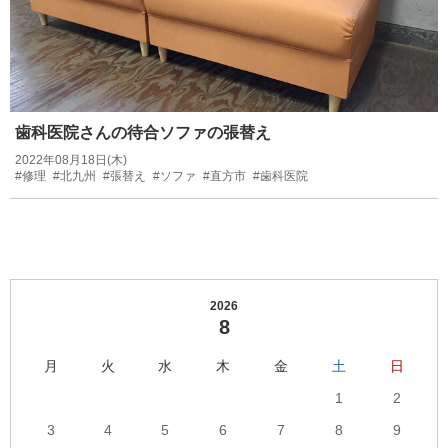
歯科医院さんの待合ソファの張替え
2022年08月18日(木)
#修理
#北九州
#張替え
#ソファ
#直方市
#歯科医院
2026
8
月
火
水
木
金
土
日
1
2
3
4
5
6
7
8
9