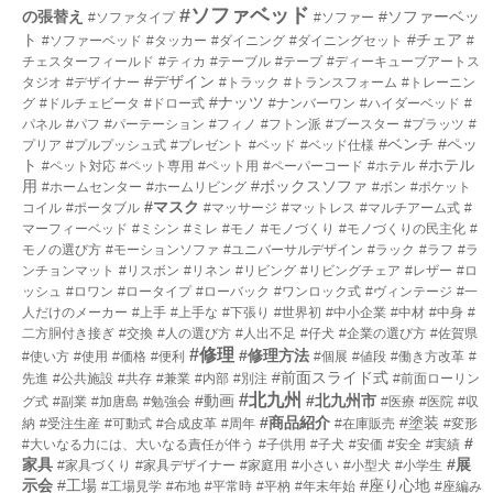
#ソファベッド
の張替え
#ソファーベッ
#ソファタイプ
#ソファー
ト
#チェア
#ソファーベッド
#タッカー
#ダイニング
#ダイニングセット
#
チェスターフィールド
#ティカ
#テーブル
#テープ
#ディーキューブアートス
#デザイン
タジオ
#デザイナー
#トラック
#トランスフォーム
#トレーニン
#ナッツ
グ
#ドルチェビータ
#ドロー式
#ナンバーワン
#ハイダーベッド
#
パネル
#パフ
#パーテーション
#フィノ
#フトン派
#ブースター
#プラッツ
#
#ベンチ
#ペッ
プリア
#プルプッシュ式
#プレゼント
#ベッド
#ベッド仕様
ト
#ホテル
#ペット対応
#ペット専用
#ペット用
#ペーパーコード
#ホテル
用
#ボックスソファ
#ホームセンター
#ホームリビング
#ボン
#ポケット
#マスク
コイル
#ポータブル
#マッサージ
#マットレス
#マルチアーム式
#
マーフィーベッド
#ミシン
#ミレ
#モノ
#モノづくり
#モノづくりの民主化
#
モノの選び方
#モーションソファ
#ユニバーサルデザイン
#ラック
#ラフ
#ラ
ンチョンマット
#リスボン
#リネン
#リビング
#リビングチェア
#レザー
#ロ
ッシュ
#ロワン
#ロータイプ
#ローバック
#ワンロック式
#ヴィンテージ
#一
人だけのメーカー
#上手
#上手な
#下張り
#世界初
#中小企業
#中材
#中身
#
二方胴付き接ぎ
#交換
#人の選び方
#人出不足
#仔犬
#企業の選び方
#佐賀県
#修理
#修理方法
#使い方
#使用
#価格
#便利
#個展
#値段
#働き方改革
#
#前面スライド式
先進
#公共施設
#共存
#兼業
#内部
#別注
#前面ローリン
#北九州
#動画
#北九州市
グ式
#副業
#加唐島
#勉強会
#医療
#医院
#収
#商品紹介
#塗装
納
#受注生産
#可動式
#合成皮革
#周年
#在庫販売
#変形
#
#大いなる力には、大いなる責任が伴う
#子供用
#子犬
#安価
#安全
#実績
家具
#展
#家具づくり
#家具デザイナー
#家庭用
#小さい
#小型犬
#小学生
示会
#工場
#座り心地
#工場見学
#布地
#平常時
#平枘
#年末年始
#座編み