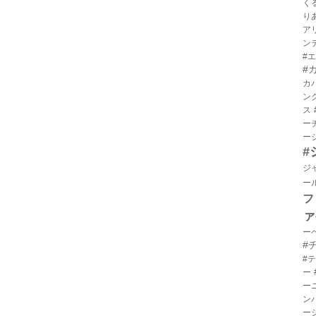
く
り
ア
ン
#
#
カ
ン
ス
ー
ー
#
ジ
ー
フ
ァ
ー
#
#
ー
ー
ン
ー