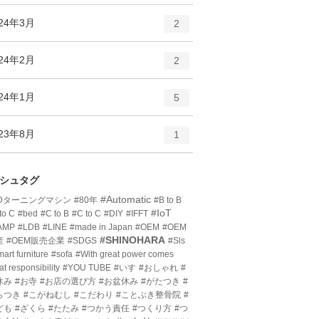
ン
ー
ト
エ
件
024年3月
数
2
リ
ン
ー
ト
エ
件
024年2月
数
2
リ
ン
ー
ト
エ
件
024年1月
数
5
リ
ン
ー
ト
エ
件
023年8月
数
1
リ
ン
ー
ト
数
リ
シュタグ
ー
#Automatic
3Dターニングマシン
#80年
#B to B
数
#IoT
to C
#bed
#C to B
#C to C
#DIY
#IFFT
AMP
#LDB
#LINE
#made in Japan
#OEM
#OEM
#SHINOHARA
産
#OEM販売企業
#SDGS
#Sls
art furniture
#sofa
#With great power comes
at responsibility
#YOU TUBE
#いす
#おしゃれ
#
休み
#お寺
#お店の選び方
#お盆休み
#がたつき
#
らつき
#こがねむし
#こだわり
#ことぶき整骨院
#
ども
#ざくら
#たたみ
#つかう責任
#つくり方
#つ