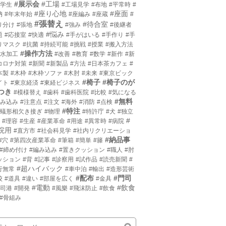
#展示会
#工場
小学生
#工場見学
#布地
#平常時
#
#座り心地
#座面
枘
#年末年始
#座編み
#座蔵
#
#張替え
#待合室
り分け
#張地
#強み
#後継者
#悩み
題
#応接室
#快適
#手がはいる
#手作り
#手
りマスク
#抗菌
#持続可能
#挑戦
#授業
#搬入方法
#操作方法
撥水加工
#改善
#教育
#数学
#新作
#新
コロナ対策
#新聞
#新製品
#方法
#日本茶カフェ
#
本製
#木枠
#木枠ソファ
#木肘
#未来
#東京ビック
#椅子
#椅子のが
イト
#東京経済
#東経ビジネス
つき
#模様替え
#歯科
#歯科医院
#比較
#気になる
#無料
沈み込み
#注意点
#注文
#海外
#消防
#点検
#特注
片蟻形相欠き接ぎ
#物理
#特許庁
#犬
#独立
#
#理容
#生産
#産業革命
#用途
#異常時
#病院
院用
#直方市
#社会科見学
#社内リクリエーショ
#納品事
#穴
#第四次産業革命
#筆箱
#簡単
#籐
#締め付け
#編み込み
#置きクッション
#職人
#肘
ッション
#背
#記事
#診察用
#試作品
#読売新聞
#
#超ハイバック
行無常
#車中泊
#輸出
#造形芸術
#配布
#門司
校
#道具
#違い
#部屋を広く
#金具
#電動
#飲食
門司港
#開発
#風樂
#飛沫防止
#飲食
#骨組み