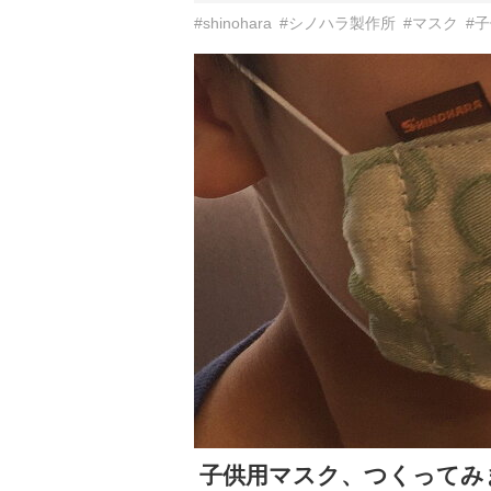
#shinohara
#シノハラ製作所
#マスク
#
子供用マスク、つくってみ