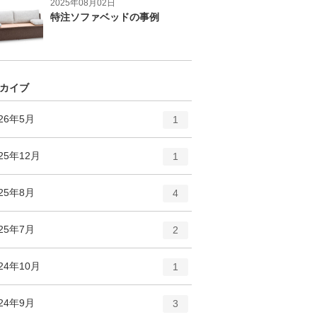
2025年08月02日
特注ソファベッドの事例
カイブ
エ
件
026年5月
1
ン
ト
エ
件
25年12月
1
リ
ン
ー
ト
エ
件
025年8月
数
4
リ
ン
ー
ト
エ
件
025年7月
数
2
リ
ン
ー
ト
エ
件
24年10月
数
1
リ
ン
ー
ト
エ
件
024年9月
数
3
リ