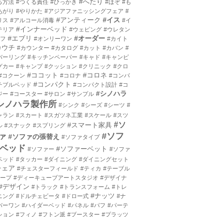
#へたり
る方法
#つくる責任
#ひっかき
#ほぞ
#も
あがり
#やりかた
#アジアファニッシングフェア
#
#アンティーク
#イス
リス
#アルコール消毒
#イ
#インナーベッド
テリア
#ウェピング
#ウレタン
#エブリ
#オーダー
エフ
#オンリーワン
#カイト
カウチ
#カウンター
#カタログ
#カット
#カバン
#
バーリング
#キッチンペーパー
#キャド
#キャンピ
グカー
#キャンプ
#クッション
#クリニック
#クロ
#ココット
#コロネ
#コクーン
#コロナ
#コンバ
#コンパクト
チブルベッド
#コンパクト設計
#コ
#シノハラ
ジー
#コースター
#サロン
#サンプル
シノハラ製作所
#シンク
#シーズ
#シーツ
#
ャラン
#スカート
#スガツネ工業
#スケール
#スツ
#ソ
#スマート家具
ル
#スナック
#スプリング
#ソフ
ァ
#ソファの張替え
#ソファタイプ
ベッド
#ソファーベット
#ソファー
#ソファ
ベッド
#タッカー
#ダイニング
#ダイニングセット
チェア
#チェスターフィールド
#ティカ
#テーブル
テープ
#ディーキューブアートスタジオ
#デザイナ
#デザイン
#トラック
#トランスフォーム
#トレ
#ナッツ
ニング
#ドルチェビータ
#ドロー式
#ナ
バーワン
#ハイダーベッド
#パネル
#パフ
#パーテ
ション
#フィノ
#フトン派
#ブースター
#プラッツ