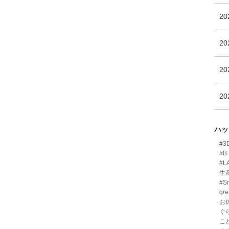
2
2
2
2
ハッ
#
#B 
#L
生
#Sm
gre
お
ぐ
こ