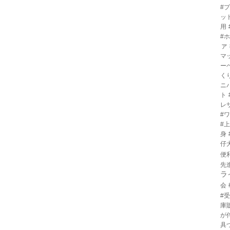
#
ッ
用
#
ァ
マ
ー
く
ニ
ト
レ
#
#
身
仔
便
先
ラ
会
#
庫
が
具