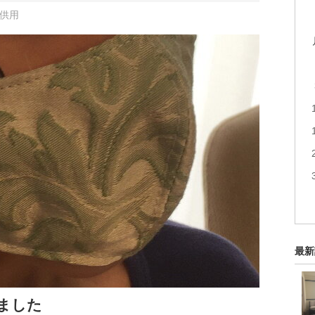
子供用
最新
ました