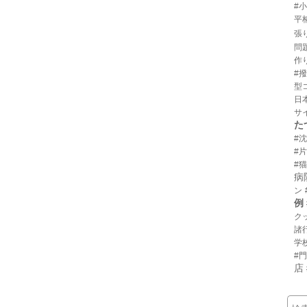
#
平
張
問
作
#
型
日
サ
た
#
#
#猫
病
ン
例
ク
諸
学
#
店