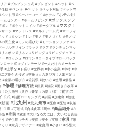
プリア
#プルプッシュ式
#プレゼント
#ベッド
#ベ
#ベンチ
#ペット
ド仕様
#ペット対応
#ペット専
#ホテル用
#ペット用
#ペーパーコード
#ホテル
#ボックスソフ
ホームセンター
#ホームリビング
#マスク
#ボン
#ポケットコイル
#ポータブル
#
ッサージ
#マットレス
#マルチアーム式
#マーフィ
ベッド
#ミシン
#ミレ
#モノ
#モノづくり
#モノづ
りの民主化
#モノの選び方
#モーションソファ
#ユ
バーサルデザイン
#ラック
#ラフ
#ランチョンマッ
#リスボン
#リネン
#リビング
#リビングチェア
#
ザー
#ロッシュ
#ロワン
#ロータイプ
#ローバック
ワンロック式
#ヴィンテージ
#一人だけのメーカー
上手
#上手な
#下張り
#世界初
#中小企業
#中材
#中
#二方胴付き接ぎ
#交換
#人の選び方
#人出不足
#
犬
#企業の選び方
#佐賀県
#使い方
#使用
#価格
#
#修理
#修理方法
利
#個展
#値段
#働き方改革
#
#前面ス
進
#公共施設
#共存
#兼業
#内部
#別注
イド式
#前面ローリング式
#副業
#加唐島
#勉強
#北九州
#動画
#北九州市
#医療
#医院
#収納
#商品紹介
受注生産
#可動式
#合成皮革
#周年
#在
#塗装
販売
#変形
#大いなる力には、大いなる責任
#家具
伴う
#子供用
#子犬
#安価
#安全
#実績
#家
づくり
#家具デザイナー
#家庭用
#小さい
#小型犬