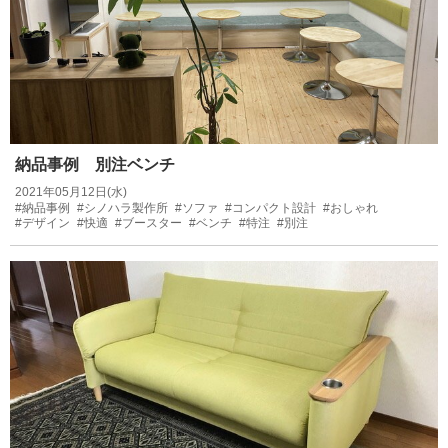
納品事例 別注ベンチ
2021年05月12日(水)
#納品事例
#シノハラ製作所
#ソファ
#コンパクト設計
#おしゃれ
#デザイン
#快適
#ブースター
#ベンチ
#特注
#別注