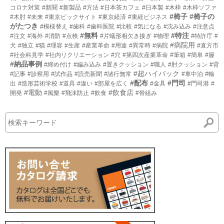
コロナ対策
#新聞
#新製品
#方法
#日本茶カフェ
#日本製
#木枠
#木枠ソファ
#椅子
#椅子の
#木肘
#未来
#東京ビックサイト
#東京経済
#東経ビジネス
がたつき
#模様替え
#歯科
#歯科医院
#比較
#気になる
#沈み込み
#注意点
#無料
#特注
#注文
#海外
#消防
#点検
#片蟻形相欠き接ぎ
#物理
#特許庁
#
#病院用
犬
#独立
#猫
#理容
#生産
#産業革命
#用途
#異常時
#病院
#直方市
#社会科見学
#社内リクリエーション
#穴
#第四次産業革命
#筆箱
#簡単
#籐
#納品事例
#締め付け
#編み込み
#置きクッション
#職人
#肘クッション
#背
#超ハイバック
#記事
#診察用
#試作品
#読売新聞
#諸行無常
#車中泊
#輸
#配布
#門司
出
#造形芸術学校
#道具
#違い
#部屋を広く
#金具
#門司港
#
#電動
#飲食店
開発
#風樂
#飛沫防止
#飲食
#骨組み