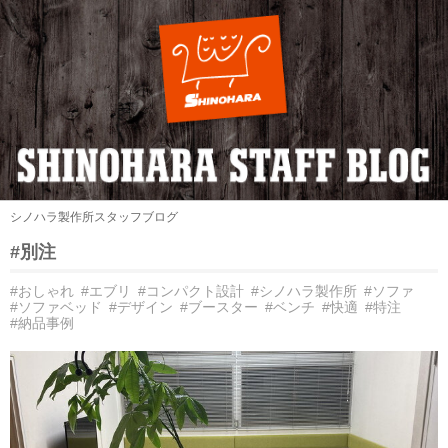
シノハラ製作所スタッフブログ
#別注
#おしゃれ
#エブリ
#コンパクト設計
#シノハラ製作所
#ソファ
#ソファベッド
#デザイン
#ブースター
#ベンチ
#快適
#特注
#納品事例