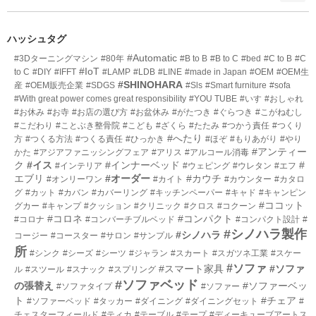
ン
ー
ト
数
リ
ハッシュタグ
ー
#Automatic
#3Dターニングマシン
#80年
#B to B
#B to C
#bed
#C to B
#C
数
#IoT
to C
#DIY
#IFFT
#LAMP
#LDB
#LINE
#made in Japan
#OEM
#OEM生
#SHINOHARA
産
#OEM販売企業
#SDGS
#Sls
#Smart furniture
#sofa
#With great power comes great responsibility
#YOU TUBE
#いす
#おしゃれ
#お休み
#お寺
#お店の選び方
#お盆休み
#がたつき
#ぐらつき
#こがねむし
#こだわり
#ことぶき整骨院
#こども
#ざくら
#たたみ
#つかう責任
#つくり
#へたり
方
#つくる方法
#つくる責任
#ひっかき
#ほぞ
#もりあがり
#やり
#アンティー
かた
#アジアファニッシングフェア
#アリス
#アルコール消毒
ク
#イス
#インナーベッド
#
#インテリア
#ウェピング
#ウレタン
#エフ
エブリ
#オーダー
#カウチ
#オンリーワン
#カイト
#カウンター
#カタロ
グ
#カット
#カバン
#カバーリング
#キッチンペーパー
#キャド
#キャンピン
#ココット
グカー
#キャンプ
#クッション
#クリニック
#クロス
#コクーン
#コロネ
#コンパクト
#コロナ
#コンバーチブルベッド
#コンパクト設計
#
#シノハラ製作
#シノハラ
コージー
#コースター
#サロン
#サンプル
所
#シンク
#シーズ
#シーツ
#ジャラン
#スカート
#スガツネ工業
#スケー
#ソファ
#スマート家具
#ソファ
ル
#スツール
#スナック
#スプリング
#ソファベッド
の張替え
#ソファーベッ
#ソファタイプ
#ソファー
ト
#チェア
#ソファーベッド
#タッカー
#ダイニング
#ダイニングセット
#
チェスターフィールド
#ティカ
#テーブル
#テープ
#ディーキューブアートス