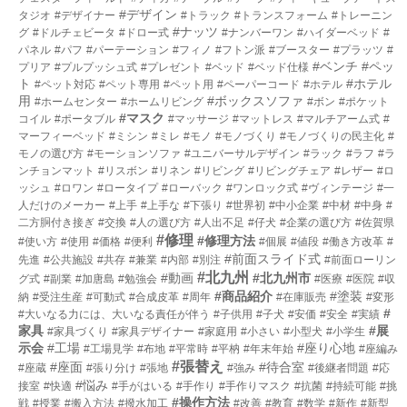
#デザイン
タジオ
#デザイナー
#トラック
#トランスフォーム
#トレーニン
#ナッツ
グ
#ドルチェビータ
#ドロー式
#ナンバーワン
#ハイダーベッド
#
パネル
#パフ
#パーテーション
#フィノ
#フトン派
#ブースター
#プラッツ
#
#ベンチ
#ペッ
プリア
#プルプッシュ式
#プレゼント
#ベッド
#ベッド仕様
ト
#ホテル
#ペット対応
#ペット専用
#ペット用
#ペーパーコード
#ホテル
用
#ボックスソファ
#ホームセンター
#ホームリビング
#ボン
#ポケット
#マスク
コイル
#ポータブル
#マッサージ
#マットレス
#マルチアーム式
#
マーフィーベッド
#ミシン
#ミレ
#モノ
#モノづくり
#モノづくりの民主化
#
モノの選び方
#モーションソファ
#ユニバーサルデザイン
#ラック
#ラフ
#ラ
ンチョンマット
#リスボン
#リネン
#リビング
#リビングチェア
#レザー
#ロ
ッシュ
#ロワン
#ロータイプ
#ローバック
#ワンロック式
#ヴィンテージ
#一
人だけのメーカー
#上手
#上手な
#下張り
#世界初
#中小企業
#中材
#中身
#
二方胴付き接ぎ
#交換
#人の選び方
#人出不足
#仔犬
#企業の選び方
#佐賀県
#修理
#修理方法
#使い方
#使用
#価格
#便利
#個展
#値段
#働き方改革
#
#前面スライド式
先進
#公共施設
#共存
#兼業
#内部
#別注
#前面ローリン
#北九州
#動画
#北九州市
グ式
#副業
#加唐島
#勉強会
#医療
#医院
#収
#商品紹介
#塗装
納
#受注生産
#可動式
#合成皮革
#周年
#在庫販売
#変形
#
#大いなる力には、大いなる責任が伴う
#子供用
#子犬
#安価
#安全
#実績
家具
#展
#家具づくり
#家具デザイナー
#家庭用
#小さい
#小型犬
#小学生
示会
#工場
#座り心地
#工場見学
#布地
#平常時
#平枘
#年末年始
#座編み
#張替え
#座面
#待合室
#座蔵
#張り分け
#張地
#強み
#後継者問題
#応
#悩み
接室
#快適
#手がはいる
#手作り
#手作りマスク
#抗菌
#持続可能
#挑
#操作方法
戦
#授業
#搬入方法
#撥水加工
#改善
#教育
#数学
#新作
#新型