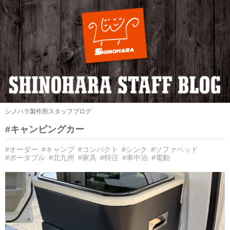
シノハラ製作所スタッフブログ
#キャンピングカー
#オーダー
#キャンプ
#コンパクト
#シンク
#ソファベッド
#ポータブル
#北九州
#家具
#特注
#車中泊
#電動