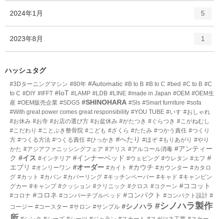
ー
ト
エ
件
2024年1月
数
5
リ
ン
ー
ト
エ
件
2023年8月
数
1
リ
ン
ー
ト
数
リ
ハッシュタグ
ー
#Automatic
#3Dターニングマシン
#80年
#B to B
#B to C
#bed
#C to B
#C
数
#IoT
to C
#DIY
#IFFT
#LAMP
#LDB
#LINE
#made in Japan
#OEM
#OEM生
#SHINOHARA
産
#OEM販売企業
#SDGS
#Sls
#Smart furniture
#sofa
#With great power comes great responsibility
#YOU TUBE
#いす
#おしゃれ
#お休み
#お寺
#お店の選び方
#お盆休み
#がたつき
#ぐらつき
#こがねむし
#こだわり
#ことぶき整骨院
#こども
#ざくら
#たたみ
#つかう責任
#つくり
#へたり
方
#つくる方法
#つくる責任
#ひっかき
#ほぞ
#もりあがり
#やり
#アンティー
かた
#アジアファニッシングフェア
#アリス
#アルコール消毒
ク
#イス
#インナーベッド
#
#インテリア
#ウェピング
#ウレタン
#エフ
エブリ
#オーダー
#カウチ
#オンリーワン
#カイト
#カウンター
#カタロ
グ
#カット
#カバン
#カバーリング
#キッチンペーパー
#キャド
#キャンピン
#ココット
グカー
#キャンプ
#クッション
#クリニック
#クロス
#コクーン
#コロネ
#コンパクト
#コロナ
#コンバーチブルベッド
#コンパクト設計
#
#シノハラ製作
#シノハラ
コージー
#コースター
#サロン
#サンプル
所
#シンク
#シーズ
#シーツ
#ジャラン
#スカート
#スガツネ工業
#スケー