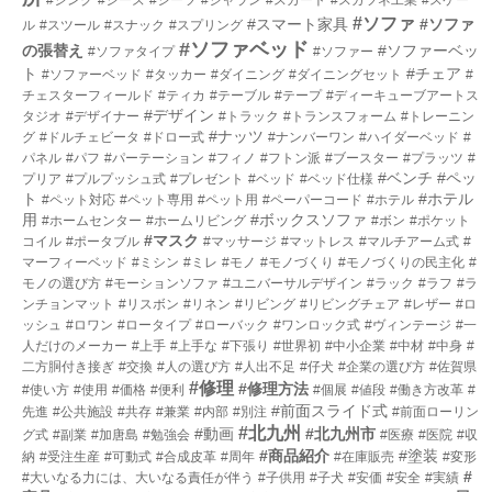
#ソファ
#スマート家具
#ソファ
ル
#スツール
#スナック
#スプリング
#ソファベッド
の張替え
#ソファーベッ
#ソファタイプ
#ソファー
ト
#チェア
#ソファーベッド
#タッカー
#ダイニング
#ダイニングセット
#
チェスターフィールド
#ティカ
#テーブル
#テープ
#ディーキューブアートス
#デザイン
タジオ
#デザイナー
#トラック
#トランスフォーム
#トレーニン
#ナッツ
グ
#ドルチェビータ
#ドロー式
#ナンバーワン
#ハイダーベッド
#
パネル
#パフ
#パーテーション
#フィノ
#フトン派
#ブースター
#プラッツ
#
#ベンチ
#ペッ
プリア
#プルプッシュ式
#プレゼント
#ベッド
#ベッド仕様
ト
#ホテル
#ペット対応
#ペット専用
#ペット用
#ペーパーコード
#ホテル
用
#ボックスソファ
#ホームセンター
#ホームリビング
#ボン
#ポケット
#マスク
コイル
#ポータブル
#マッサージ
#マットレス
#マルチアーム式
#
マーフィーベッド
#ミシン
#ミレ
#モノ
#モノづくり
#モノづくりの民主化
#
モノの選び方
#モーションソファ
#ユニバーサルデザイン
#ラック
#ラフ
#ラ
ンチョンマット
#リスボン
#リネン
#リビング
#リビングチェア
#レザー
#ロ
ッシュ
#ロワン
#ロータイプ
#ローバック
#ワンロック式
#ヴィンテージ
#一
人だけのメーカー
#上手
#上手な
#下張り
#世界初
#中小企業
#中材
#中身
#
二方胴付き接ぎ
#交換
#人の選び方
#人出不足
#仔犬
#企業の選び方
#佐賀県
#修理
#修理方法
#使い方
#使用
#価格
#便利
#個展
#値段
#働き方改革
#
#前面スライド式
先進
#公共施設
#共存
#兼業
#内部
#別注
#前面ローリン
#北九州
#動画
#北九州市
グ式
#副業
#加唐島
#勉強会
#医療
#医院
#収
#商品紹介
#塗装
納
#受注生産
#可動式
#合成皮革
#周年
#在庫販売
#変形
#
#大いなる力には、大いなる責任が伴う
#子供用
#子犬
#安価
#安全
#実績