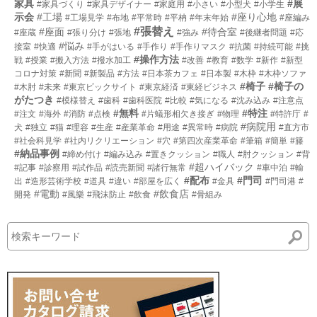
家具
#展
#家具づくり
#家具デザイナー
#家庭用
#小さい
#小型犬
#小学生
示会
#工場
#座り心地
#工場見学
#布地
#平常時
#平枘
#年末年始
#座編み
#張替え
#座面
#待合室
#座蔵
#張り分け
#張地
#強み
#後継者問題
#応
#悩み
接室
#快適
#手がはいる
#手作り
#手作りマスク
#抗菌
#持続可能
#挑
#操作方法
戦
#授業
#搬入方法
#撥水加工
#改善
#教育
#数学
#新作
#新型
コロナ対策
#新聞
#新製品
#方法
#日本茶カフェ
#日本製
#木枠
#木枠ソファ
#椅子
#椅子の
#木肘
#未来
#東京ビックサイト
#東京経済
#東経ビジネス
がたつき
#模様替え
#歯科
#歯科医院
#比較
#気になる
#沈み込み
#注意点
#無料
#特注
#注文
#海外
#消防
#点検
#片蟻形相欠き接ぎ
#物理
#特許庁
#
#病院用
犬
#独立
#猫
#理容
#生産
#産業革命
#用途
#異常時
#病院
#直方市
#社会科見学
#社内リクリエーション
#穴
#第四次産業革命
#筆箱
#簡単
#籐
#納品事例
#締め付け
#編み込み
#置きクッション
#職人
#肘クッション
#背
#超ハイバック
#記事
#診察用
#試作品
#読売新聞
#諸行無常
#車中泊
#輸
#配布
#門司
出
#造形芸術学校
#道具
#違い
#部屋を広く
#金具
#門司港
#
#電動
#飲食店
開発
#風樂
#飛沫防止
#飲食
#骨組み