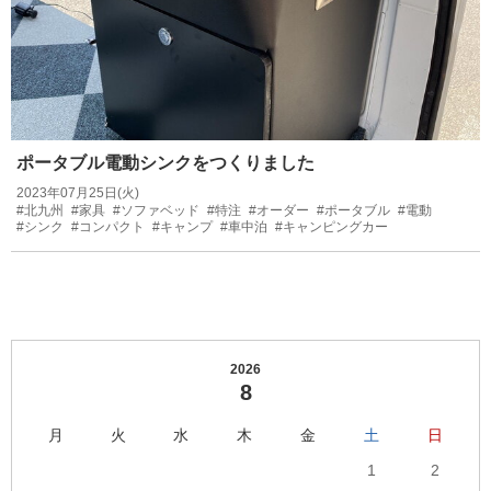
ポータブル電動シンクをつくりました
2023年07月25日(火)
#北九州
#家具
#ソファベッド
#特注
#オーダー
#ポータブル
#電動
#シンク
#コンパクト
#キャンプ
#車中泊
#キャンピングカー
2026
8
月
火
水
木
金
土
日
1
2