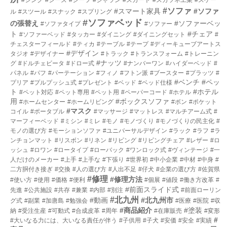
#ソファ
#スマート家具
#ソファ
ル
#スツール
#スナック
#スプリング
#ソファベッド
の張替え
#ソファーベッ
#ソファタイプ
#ソファー
ト
#チェア
#ソファーベッド
#タッカー
#ダイニング
#ダイニングセット
#
チェスターフィールド
#ティカ
#テーブル
#テープ
#ディーキューブアートス
#デザイン
タジオ
#デザイナー
#トラック
#トランスフォーム
#トレーニン
#ナッツ
グ
#ドルチェビータ
#ドロー式
#ナンバーワン
#ハイダーベッド
#
パネル
#パフ
#パーテーション
#フィノ
#フトン派
#ブースター
#プラッツ
#
#ベンチ
#ペッ
プリア
#プルプッシュ式
#プレゼント
#ベッド
#ベッド仕様
ト
#ホテル
#ペット対応
#ペット専用
#ペット用
#ペーパーコード
#ホテル
用
#ボックスソファ
#ホームセンター
#ホームリビング
#ボン
#ポケット
#マスク
コイル
#ポータブル
#マッサージ
#マットレス
#マルチアーム式
#
マーフィーベッド
#ミシン
#ミレ
#モノ
#モノづくり
#モノづくりの民主化
#
モノの選び方
#モーションソファ
#ユニバーサルデザイン
#ラック
#ラフ
#ラ
ンチョンマット
#リスボン
#リネン
#リビング
#リビングチェア
#レザー
#ロ
ッシュ
#ロワン
#ロータイプ
#ローバック
#ワンロック式
#ヴィンテージ
#一
人だけのメーカー
#上手
#上手な
#下張り
#世界初
#中小企業
#中材
#中身
#
二方胴付き接ぎ
#交換
#人の選び方
#人出不足
#仔犬
#企業の選び方
#佐賀県
#修理
#修理方法
#使い方
#使用
#価格
#便利
#個展
#値段
#働き方改革
#
#前面スライド式
先進
#公共施設
#共存
#兼業
#内部
#別注
#前面ローリン
#北九州
#動画
#北九州市
グ式
#副業
#加唐島
#勉強会
#医療
#医院
#収
#商品紹介
#塗装
納
#受注生産
#可動式
#合成皮革
#周年
#在庫販売
#変形
#
#大いなる力には、大いなる責任が伴う
#子供用
#子犬
#安価
#安全
#実績