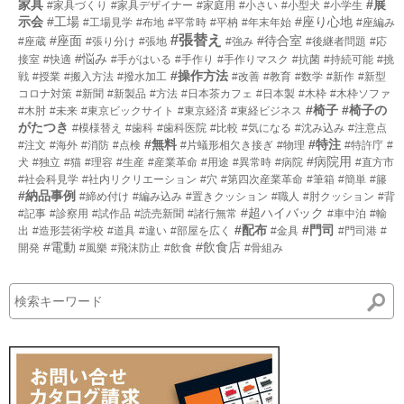
家具
#展
#家具づくり
#家具デザイナー
#家庭用
#小さい
#小型犬
#小学生
示会
#工場
#座り心地
#工場見学
#布地
#平常時
#平枘
#年末年始
#座編み
#張替え
#座面
#待合室
#座蔵
#張り分け
#張地
#強み
#後継者問題
#応
#悩み
接室
#快適
#手がはいる
#手作り
#手作りマスク
#抗菌
#持続可能
#挑
#操作方法
戦
#授業
#搬入方法
#撥水加工
#改善
#教育
#数学
#新作
#新型
コロナ対策
#新聞
#新製品
#方法
#日本茶カフェ
#日本製
#木枠
#木枠ソファ
#椅子
#椅子の
#木肘
#未来
#東京ビックサイト
#東京経済
#東経ビジネス
がたつき
#模様替え
#歯科
#歯科医院
#比較
#気になる
#沈み込み
#注意点
#無料
#特注
#注文
#海外
#消防
#点検
#片蟻形相欠き接ぎ
#物理
#特許庁
#
#病院用
犬
#独立
#猫
#理容
#生産
#産業革命
#用途
#異常時
#病院
#直方市
#社会科見学
#社内リクリエーション
#穴
#第四次産業革命
#筆箱
#簡単
#籐
#納品事例
#締め付け
#編み込み
#置きクッション
#職人
#肘クッション
#背
#超ハイバック
#記事
#診察用
#試作品
#読売新聞
#諸行無常
#車中泊
#輸
#配布
#門司
出
#造形芸術学校
#道具
#違い
#部屋を広く
#金具
#門司港
#
#電動
#飲食店
開発
#風樂
#飛沫防止
#飲食
#骨組み