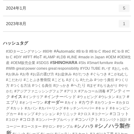
ー
ト
エ
件
2024年1月
数
5
リ
ン
ー
ト
エ
件
2023年8月
数
1
リ
ン
ー
ト
数
リ
ハッシュタグ
ー
#Automatic
#3Dターニングマシン
#80年
#B to B
#B to C
#bed
#C to B
#C
数
#IoT
to C
#DIY
#IFFT
#LAMP
#LDB
#LINE
#made in Japan
#OEM
#OEM生
#SHINOHARA
産
#OEM販売企業
#SDGS
#Sls
#Smart furniture
#sofa
#With great power comes great responsibility
#YOU TUBE
#いす
#おしゃれ
#お休み
#お寺
#お店の選び方
#お盆休み
#がたつき
#ぐらつき
#こがねむし
#こだわり
#ことぶき整骨院
#こども
#ざくら
#たたみ
#つかう責任
#つくり
#へたり
方
#つくる方法
#つくる責任
#ひっかき
#ほぞ
#もりあがり
#やり
#アンティー
かた
#アジアファニッシングフェア
#アリス
#アルコール消毒
ク
#イス
#インナーベッド
#
#インテリア
#ウェピング
#ウレタン
#エフ
エブリ
#オーダー
#カウチ
#オンリーワン
#カイト
#カウンター
#カタロ
グ
#カット
#カバン
#カバーリング
#キッチンペーパー
#キャド
#キャンピン
#ココット
グカー
#キャンプ
#クッション
#クリニック
#クロス
#コクーン
#コロネ
#コンパクト
#コロナ
#コンバーチブルベッド
#コンパクト設計
#
#シノハラ製作
#シノハラ
コージー
#コースター
#サロン
#サンプル
所
#シンク
#シーズ
#シーツ
#ジャラン
#スカート
#スガツネ工業
#スケー