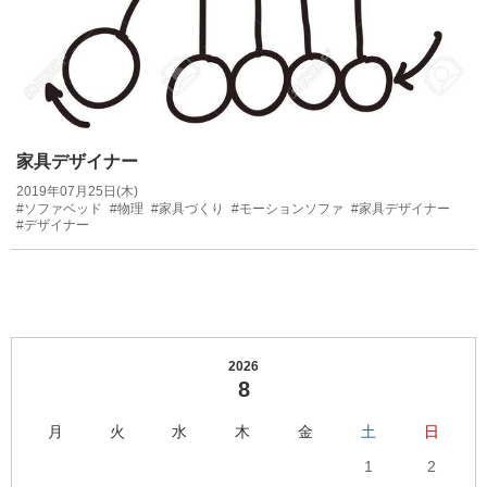
家具デザイナー
2019年07月25日(木)
#ソファベッド
#物理
#家具づくり
#モーションソファ
#家具デザイナー
#デザイナー
2026
8
月
火
水
木
金
土
日
1
2