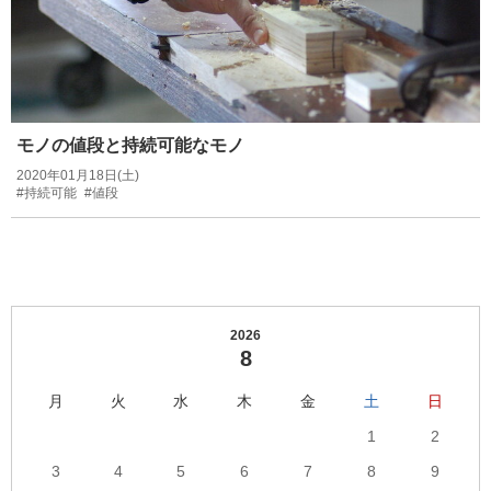
モノの値段と持続可能なモノ
2020年01月18日(土)
#持続可能
#値段
2026
8
月
火
水
木
金
土
日
1
2
3
4
5
6
7
8
9