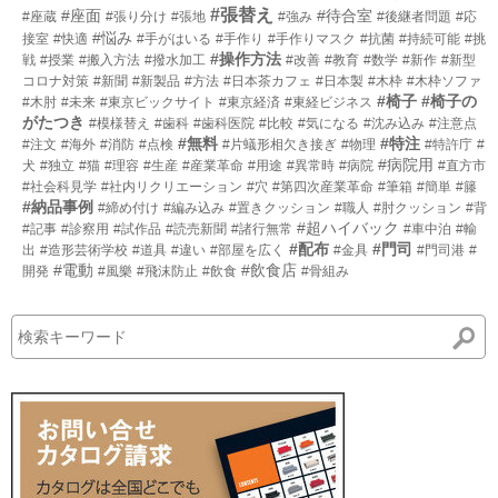
#張替え
#座面
#待合室
#座蔵
#張り分け
#張地
#強み
#後継者問題
#応
#悩み
接室
#快適
#手がはいる
#手作り
#手作りマスク
#抗菌
#持続可能
#挑
#操作方法
戦
#授業
#搬入方法
#撥水加工
#改善
#教育
#数学
#新作
#新型
コロナ対策
#新聞
#新製品
#方法
#日本茶カフェ
#日本製
#木枠
#木枠ソファ
#椅子
#椅子の
#木肘
#未来
#東京ビックサイト
#東京経済
#東経ビジネス
がたつき
#模様替え
#歯科
#歯科医院
#比較
#気になる
#沈み込み
#注意点
#無料
#特注
#注文
#海外
#消防
#点検
#片蟻形相欠き接ぎ
#物理
#特許庁
#
#病院用
犬
#独立
#猫
#理容
#生産
#産業革命
#用途
#異常時
#病院
#直方市
#社会科見学
#社内リクリエーション
#穴
#第四次産業革命
#筆箱
#簡単
#籐
#納品事例
#締め付け
#編み込み
#置きクッション
#職人
#肘クッション
#背
#超ハイバック
#記事
#診察用
#試作品
#読売新聞
#諸行無常
#車中泊
#輸
#配布
#門司
出
#造形芸術学校
#道具
#違い
#部屋を広く
#金具
#門司港
#
#電動
#飲食店
開発
#風樂
#飛沫防止
#飲食
#骨組み