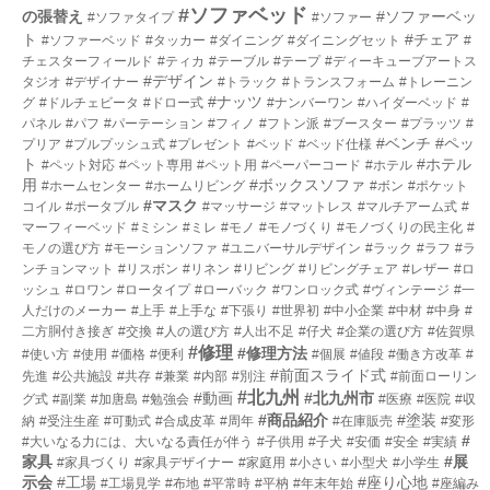
#ソファベッド
の張替え
#ソファーベッ
#ソファタイプ
#ソファー
ト
#チェア
#ソファーベッド
#タッカー
#ダイニング
#ダイニングセット
#
チェスターフィールド
#ティカ
#テーブル
#テープ
#ディーキューブアートス
#デザイン
タジオ
#デザイナー
#トラック
#トランスフォーム
#トレーニン
#ナッツ
グ
#ドルチェビータ
#ドロー式
#ナンバーワン
#ハイダーベッド
#
パネル
#パフ
#パーテーション
#フィノ
#フトン派
#ブースター
#プラッツ
#
#ベンチ
#ペッ
プリア
#プルプッシュ式
#プレゼント
#ベッド
#ベッド仕様
ト
#ホテル
#ペット対応
#ペット専用
#ペット用
#ペーパーコード
#ホテル
用
#ボックスソファ
#ホームセンター
#ホームリビング
#ボン
#ポケット
#マスク
コイル
#ポータブル
#マッサージ
#マットレス
#マルチアーム式
#
マーフィーベッド
#ミシン
#ミレ
#モノ
#モノづくり
#モノづくりの民主化
#
モノの選び方
#モーションソファ
#ユニバーサルデザイン
#ラック
#ラフ
#ラ
ンチョンマット
#リスボン
#リネン
#リビング
#リビングチェア
#レザー
#ロ
ッシュ
#ロワン
#ロータイプ
#ローバック
#ワンロック式
#ヴィンテージ
#一
人だけのメーカー
#上手
#上手な
#下張り
#世界初
#中小企業
#中材
#中身
#
二方胴付き接ぎ
#交換
#人の選び方
#人出不足
#仔犬
#企業の選び方
#佐賀県
#修理
#修理方法
#使い方
#使用
#価格
#便利
#個展
#値段
#働き方改革
#
#前面スライド式
先進
#公共施設
#共存
#兼業
#内部
#別注
#前面ローリン
#北九州
#動画
#北九州市
グ式
#副業
#加唐島
#勉強会
#医療
#医院
#収
#商品紹介
#塗装
納
#受注生産
#可動式
#合成皮革
#周年
#在庫販売
#変形
#
#大いなる力には、大いなる責任が伴う
#子供用
#子犬
#安価
#安全
#実績
家具
#展
#家具づくり
#家具デザイナー
#家庭用
#小さい
#小型犬
#小学生
示会
#工場
#座り心地
#工場見学
#布地
#平常時
#平枘
#年末年始
#座編み