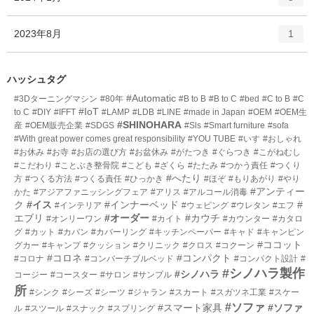
リ
ン
ー
ト
エ
件
2023年8月
数
1
リ
ン
ー
ト
数
リ
ハッシュタグ
ー
#Automatic
#3Dターニングマシン
#80年
#B to B
#B to C
#bed
#C to B
#C
数
#IoT
to C
#DIY
#IFFT
#LAMP
#LDB
#LINE
#made in Japan
#OEM
#OEM生
#SHINOHARA
産
#OEM販売企業
#SDGS
#Sls
#Smart furniture
#sofa
#With great power comes great responsibility
#YOU TUBE
#いす
#おしゃれ
#お休み
#お寺
#お店の選び方
#お盆休み
#がたつき
#ぐらつき
#こがねむし
#こだわり
#ことぶき整骨院
#こども
#ざくら
#たたみ
#つかう責任
#つくり
#へたり
方
#つくる方法
#つくる責任
#ひっかき
#ほぞ
#もりあがり
#やり
#アンティー
かた
#アジアファニッシングフェア
#アリス
#アルコール消毒
ク
#イス
#インナーベッド
#
#インテリア
#ウェピング
#ウレタン
#エフ
エブリ
#オーダー
#カウチ
#オンリーワン
#カイト
#カウンター
#カタロ
グ
#カット
#カバン
#カバーリング
#キッチンペーパー
#キャド
#キャンピン
#ココット
グカー
#キャンプ
#クッション
#クリニック
#クロス
#コクーン
#コロネ
#コンパクト
#コロナ
#コンバーチブルベッド
#コンパクト設計
#
#シノハラ製作
#シノハラ
コージー
#コースター
#サロン
#サンプル
所
#シンク
#シーズ
#シーツ
#ジャラン
#スカート
#スガツネ工業
#スケー
#ソファ
#スマート家具
#ソファ
ル
#スツール
#スナック
#スプリング