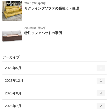
2025年08月06日
リクライングソファの張替え・修理
2025年08月02日
特注ソファベッドの事例
アーカイブ
エ
件
2026年5月
1
ン
ト
エ
件
2025年12月
1
リ
ン
ー
ト
エ
件
2025年8月
数
4
リ
ン
ー
ト
エ
件
2025年7月
数
2
リ