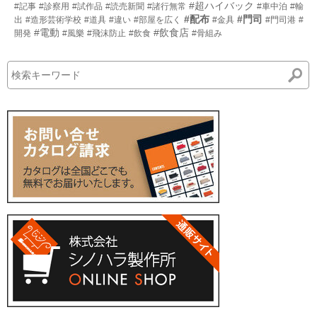
#超ハイバック
#記事
#診察用
#試作品
#読売新聞
#諸行無常
#車中泊
#輸
#配布
#門司
出
#造形芸術学校
#道具
#違い
#部屋を広く
#金具
#門司港
#
#電動
#飲食店
開発
#風樂
#飛沫防止
#飲食
#骨組み