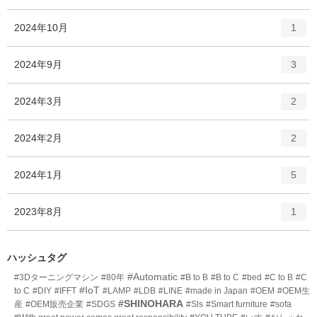
ン
ー
ト
エ
件
2024年10月
数
1
リ
ン
ー
ト
エ
件
2024年9月
数
3
リ
ン
ー
ト
エ
件
2024年3月
数
2
リ
ン
ー
ト
エ
件
2024年2月
数
2
リ
ン
ー
ト
エ
件
2024年1月
数
5
リ
ン
ー
ト
エ
件
2023年8月
数
1
リ
ン
ー
ト
数
リ
ハッシュタグ
ー
#Automatic
#3Dターニングマシン
#80年
#B to B
#B to C
#bed
#C to B
#C
数
#IoT
to C
#DIY
#IFFT
#LAMP
#LDB
#LINE
#made in Japan
#OEM
#OEM生
#SHINOHARA
産
#OEM販売企業
#SDGS
#Sls
#Smart furniture
#sofa