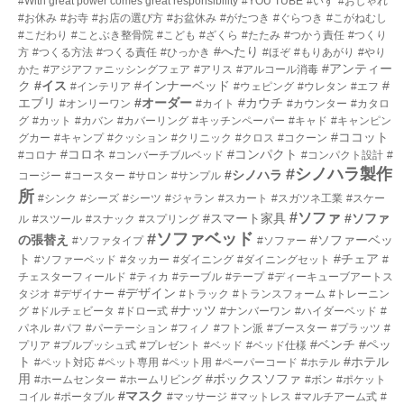
#With great power comes great responsibility
#YOU TUBE
#いす
#おしゃれ
#お休み
#お寺
#お店の選び方
#お盆休み
#がたつき
#ぐらつき
#こがねむし
#こだわり
#ことぶき整骨院
#こども
#ざくら
#たたみ
#つかう責任
#つくり
#へたり
方
#つくる方法
#つくる責任
#ひっかき
#ほぞ
#もりあがり
#やり
#アンティー
かた
#アジアファニッシングフェア
#アリス
#アルコール消毒
ク
#イス
#インナーベッド
#
#インテリア
#ウェピング
#ウレタン
#エフ
エブリ
#オーダー
#カウチ
#オンリーワン
#カイト
#カウンター
#カタロ
グ
#カット
#カバン
#カバーリング
#キッチンペーパー
#キャド
#キャンピン
#ココット
グカー
#キャンプ
#クッション
#クリニック
#クロス
#コクーン
#コロネ
#コンパクト
#コロナ
#コンバーチブルベッド
#コンパクト設計
#
#シノハラ製作
#シノハラ
コージー
#コースター
#サロン
#サンプル
所
#シンク
#シーズ
#シーツ
#ジャラン
#スカート
#スガツネ工業
#スケー
#ソファ
#スマート家具
#ソファ
ル
#スツール
#スナック
#スプリング
#ソファベッド
の張替え
#ソファーベッ
#ソファタイプ
#ソファー
ト
#チェア
#ソファーベッド
#タッカー
#ダイニング
#ダイニングセット
#
チェスターフィールド
#ティカ
#テーブル
#テープ
#ディーキューブアートス
#デザイン
タジオ
#デザイナー
#トラック
#トランスフォーム
#トレーニン
#ナッツ
グ
#ドルチェビータ
#ドロー式
#ナンバーワン
#ハイダーベッド
#
パネル
#パフ
#パーテーション
#フィノ
#フトン派
#ブースター
#プラッツ
#
#ベンチ
#ペッ
プリア
#プルプッシュ式
#プレゼント
#ベッド
#ベッド仕様
ト
#ホテル
#ペット対応
#ペット専用
#ペット用
#ペーパーコード
#ホテル
用
#ボックスソファ
#ホームセンター
#ホームリビング
#ボン
#ポケット
#マスク
コイル
#ポータブル
#マッサージ
#マットレス
#マルチアーム式
#