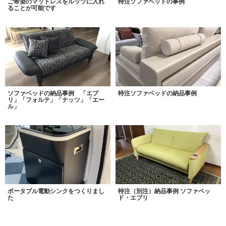
ご希望のマットレスをルッツに入れ
特注ソファベッドの事例
ることが可能です
ソファベッドの納品事例 「エブ
特注ソファベッドの納品事例
リ」「フォルテ」「ナッツ」「エー
ル」
ポータブル電動シンクをつくりまし
特注（別注）納品事例 ソファベッ
た
ド・エブリ