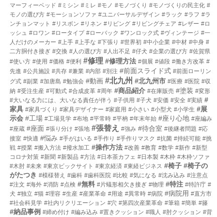
マーフィーベッド
#ミシン
#ミレ
#モノ
#モノづくり
#モノづくりの民主化
#
モノの選び方
#モーションソファ
#ユニバーサルデザイン
#ラック
#ラフ
#ラ
ンチョンマット
#リスボン
#リネン
#リビング
#リビングチェア
#レザー
#ロ
ッシュ
#ロワン
#ロータイプ
#ローバック
#ワンロック式
#ヴィンテージ
#一
人だけのメーカー
#上手
#上手な
#下張り
#世界初
#中小企業
#中材
#中身
#
二方胴付き接ぎ
#交換
#人の選び方
#人出不足
#仔犬
#企業の選び方
#佐賀県
#修理
#修理方法
#使い方
#使用
#価格
#便利
#個展
#値段
#働き方改革
#
#前面スライド式
先進
#公共施設
#共存
#兼業
#内部
#別注
#前面ローリン
#北九州
#動画
#北九州市
グ式
#副業
#加唐島
#勉強会
#医療
#医院
#収
#商品紹介
#塗装
納
#受注生産
#可動式
#合成皮革
#周年
#在庫販売
#変形
#
#大いなる力には、大いなる責任が伴う
#子供用
#子犬
#安価
#安全
#実績
家具
#展
#家具づくり
#家具デザイナー
#家庭用
#小さい
#小型犬
#小学生
示会
#工場
#座り心地
#工場見学
#布地
#平常時
#平枘
#年末年始
#座編み
#張替え
#座面
#待合室
#座蔵
#張り分け
#張地
#強み
#後継者問題
#応
#悩み
接室
#快適
#手がはいる
#手作り
#手作りマスク
#抗菌
#持続可能
#挑
#操作方法
戦
#授業
#搬入方法
#撥水加工
#改善
#教育
#数学
#新作
#新型
コロナ対策
#新聞
#新製品
#方法
#日本茶カフェ
#日本製
#木枠
#木枠ソファ
#椅子
#椅子の
#木肘
#未来
#東京ビックサイト
#東京経済
#東経ビジネス
がたつき
#模様替え
#歯科
#歯科医院
#比較
#気になる
#沈み込み
#注意点
#無料
#特注
#注文
#海外
#消防
#点検
#片蟻形相欠き接ぎ
#物理
#特許庁
#
#病院用
犬
#独立
#猫
#理容
#生産
#産業革命
#用途
#異常時
#病院
#直方市
#社会科見学
#社内リクリエーション
#穴
#第四次産業革命
#筆箱
#簡単
#籐
#納品事例
#締め付け
#編み込み
#置きクッション
#職人
#肘クッション
#背