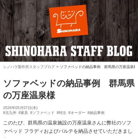
シノハラ製作所スタッフブログ
ソファベッドの納品事例 群馬県の万座温泉様
ソファベッドの納品事例 群馬県
の万座温泉様
2026年05月07日(木)
#北九州
#家具
#ソファベッド
#特注
#オーダー
#納品事例
このたび、群馬県の温泉施設の万座温泉さんに弊社のソフ
ァベッド フラディおよびパルテを納品させていただきまし