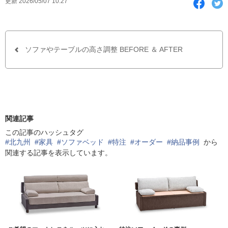
F
T
更新 2026/05/07 10:27
a
w
c
i
e
t
b
t
o
e
o
r
ソファやテーブルの高さ調整 BEFORE ＆ AFTER
k
で
シ
ェ
ア
す
る
関連記事
この記事のハッシュタグ
#北九州
#家具
#ソファベッド
#特注
#オーダー
#納品事例
から
関連する記事を表示しています。