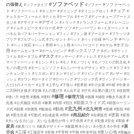
#ソファベッド
の張替え
#ソファーベッ
#ソファタイプ
#ソファー
ト
#チェア
#ソファーベッド
#タッカー
#ダイニング
#ダイニングセット
#
チェスターフィールド
#ティカ
#テーブル
#テープ
#ディーキューブアートス
#デザイン
タジオ
#デザイナー
#トラック
#トランスフォーム
#トレーニン
#ナッツ
グ
#ドルチェビータ
#ドロー式
#ナンバーワン
#ハイダーベッド
#
パネル
#パフ
#パーテーション
#フィノ
#フトン派
#ブースター
#プラッツ
#
#ベンチ
#ペッ
プリア
#プルプッシュ式
#プレゼント
#ベッド
#ベッド仕様
ト
#ホテル
#ペット対応
#ペット専用
#ペット用
#ペーパーコード
#ホテル
用
#ボックスソファ
#ホームセンター
#ホームリビング
#ボン
#ポケット
#マスク
コイル
#ポータブル
#マッサージ
#マットレス
#マルチアーム式
#
マーフィーベッド
#ミシン
#ミレ
#モノ
#モノづくり
#モノづくりの民主化
#
モノの選び方
#モーションソファ
#ユニバーサルデザイン
#ラック
#ラフ
#ラ
ンチョンマット
#リスボン
#リネン
#リビング
#リビングチェア
#レザー
#ロ
ッシュ
#ロワン
#ロータイプ
#ローバック
#ワンロック式
#ヴィンテージ
#一
人だけのメーカー
#上手
#上手な
#下張り
#世界初
#中小企業
#中材
#中身
#
二方胴付き接ぎ
#交換
#人の選び方
#人出不足
#仔犬
#企業の選び方
#佐賀県
#修理
#修理方法
#使い方
#使用
#価格
#便利
#個展
#値段
#働き方改革
#
#前面スライド式
先進
#公共施設
#共存
#兼業
#内部
#別注
#前面ローリン
#北九州
#動画
#北九州市
グ式
#副業
#加唐島
#勉強会
#医療
#医院
#収
#商品紹介
#塗装
納
#受注生産
#可動式
#合成皮革
#周年
#在庫販売
#変形
#
#大いなる力には、大いなる責任が伴う
#子供用
#子犬
#安価
#安全
#実績
家具
#展
#家具づくり
#家具デザイナー
#家庭用
#小さい
#小型犬
#小学生
示会
#工場
#座り心地
#工場見学
#布地
#平常時
#平枘
#年末年始
#座編み