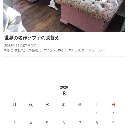
世界の名作ソファの張替え
2022年11月07日(月)
#修理
#北九州
#張替え
#ソファ
#椅子
#チェスターフィールド
2026
8
月
火
水
木
金
土
日
1
2
3
4
5
6
7
8
9