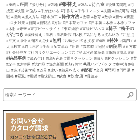
#張替え
#座面
#待合室
#座蔵
#張り分け
#張地
#強み
#後継者問題
#応
#悩み
接室
#快適
#手がはいる
#手作り
#手作りマスク
#抗菌
#持続可能
#挑
#操作方法
戦
#授業
#搬入方法
#撥水加工
#改善
#教育
#数学
#新作
#新型
コロナ対策
#新聞
#新製品
#方法
#日本茶カフェ
#日本製
#木枠
#木枠ソファ
#椅子
#椅子の
#木肘
#未来
#東京ビックサイト
#東京経済
#東経ビジネス
がたつき
#模様替え
#歯科
#歯科医院
#比較
#気になる
#沈み込み
#注意点
#無料
#特注
#注文
#海外
#消防
#点検
#片蟻形相欠き接ぎ
#物理
#特許庁
#
#病院用
犬
#独立
#猫
#理容
#生産
#産業革命
#用途
#異常時
#病院
#直方市
#社会科見学
#社内リクリエーション
#穴
#第四次産業革命
#筆箱
#簡単
#籐
#納品事例
#締め付け
#編み込み
#置きクッション
#職人
#肘クッション
#背
#超ハイバック
#記事
#診察用
#試作品
#読売新聞
#諸行無常
#車中泊
#輸
#配布
#門司
出
#造形芸術学校
#道具
#違い
#部屋を広く
#金具
#門司港
#
#電動
#飲食店
開発
#風樂
#飛沫防止
#飲食
#骨組み