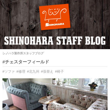
シノハラ製作所スタッフブログ
#チェスターフィールド
#ソファ
#修理
#北九州
#張替え
#椅子