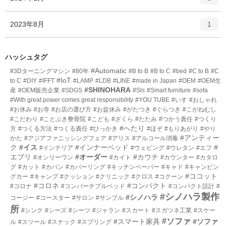
リ
ン
ー
ト
エ
件
2023年8月
数
1
リ
ン
ー
ト
数
リ
ハッシュタグ
ー
#Automatic
#3Dターニングマシン
#80年
#B to B
#B to C
#bed
#C to B
#C
数
#IoT
to C
#DIY
#IFFT
#LAMP
#LDB
#LINE
#made in Japan
#OEM
#OEM生
#SHINOHARA
産
#OEM販売企業
#SDGS
#Sls
#Smart furniture
#sofa
#With great power comes great responsibility
#YOU TUBE
#いす
#おしゃれ
#お休み
#お寺
#お店の選び方
#お盆休み
#がたつき
#ぐらつき
#こがねむし
#こだわり
#ことぶき整骨院
#こども
#ざくら
#たたみ
#つかう責任
#つくり
#へたり
方
#つくる方法
#つくる責任
#ひっかき
#ほぞ
#もりあがり
#やり
#アンティー
かた
#アジアファニッシングフェア
#アリス
#アルコール消毒
ク
#イス
#インナーベッド
#
#インテリア
#ウェピング
#ウレタン
#エフ
エブリ
#オーダー
#カウチ
#オンリーワン
#カイト
#カウンター
#カタロ
グ
#カット
#カバン
#カバーリング
#キッチンペーパー
#キャド
#キャンピン
#ココット
グカー
#キャンプ
#クッション
#クリニック
#クロス
#コクーン
#コロネ
#コンパクト
#コロナ
#コンバーチブルベッド
#コンパクト設計
#
#シノハラ製作
#シノハラ
コージー
#コースター
#サロン
#サンプル
所
#シンク
#シーズ
#シーツ
#ジャラン
#スカート
#スガツネ工業
#スケー
#ソファ
#スマート家具
#ソファ
ル
#スツール
#スナック
#スプリング