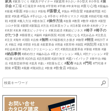
家具
#展
#家具づくり
#家具デザイナー
#家庭用
#小さい
#小型犬
#小学生
示会
#工場
#座り心地
#工場見学
#布地
#平常時
#平枘
#年末年始
#座編み
#張替え
#座面
#待合室
#座蔵
#張り分け
#張地
#強み
#後継者問題
#応
#悩み
接室
#快適
#手がはいる
#手作り
#手作りマスク
#抗菌
#持続可能
#挑
#操作方法
戦
#授業
#搬入方法
#撥水加工
#改善
#教育
#数学
#新作
#新型
コロナ対策
#新聞
#新製品
#方法
#日本茶カフェ
#日本製
#木枠
#木枠ソファ
#椅子
#椅子の
#木肘
#未来
#東京ビックサイト
#東京経済
#東経ビジネス
がたつき
#模様替え
#歯科
#歯科医院
#比較
#気になる
#沈み込み
#注意点
#無料
#特注
#注文
#海外
#消防
#点検
#片蟻形相欠き接ぎ
#物理
#特許庁
#
#病院用
犬
#独立
#猫
#理容
#生産
#産業革命
#用途
#異常時
#病院
#直方市
#社会科見学
#社内リクリエーション
#穴
#第四次産業革命
#筆箱
#簡単
#籐
#納品事例
#締め付け
#編み込み
#置きクッション
#職人
#肘クッション
#背
#超ハイバック
#記事
#診察用
#試作品
#読売新聞
#諸行無常
#車中泊
#輸
#配布
#門司
出
#造形芸術学校
#道具
#違い
#部屋を広く
#金具
#門司港
#
#電動
#飲食店
開発
#風樂
#飛沫防止
#飲食
#骨組み