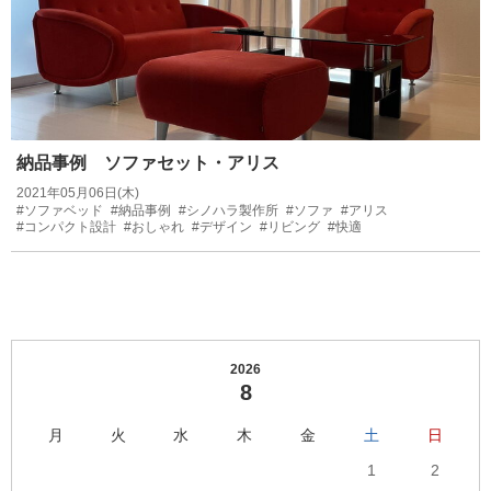
納品事例 ソファセット・アリス
2021年05月06日(木)
#ソファベッド
#納品事例
#シノハラ製作所
#ソファ
#アリス
#コンパクト設計
#おしゃれ
#デザイン
#リビング
#快適
2026
8
月
火
水
木
金
土
日
1
2