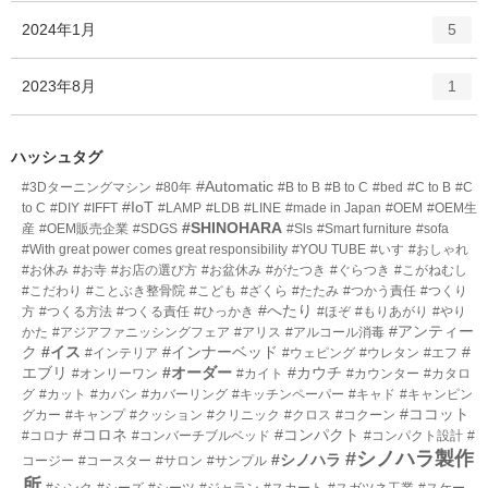
ー
ト
エ
件
2024年1月
数
5
リ
ン
ー
ト
エ
件
2023年8月
数
1
リ
ン
ー
ト
数
リ
ハッシュタグ
ー
#Automatic
#3Dターニングマシン
#80年
#B to B
#B to C
#bed
#C to B
#C
数
#IoT
to C
#DIY
#IFFT
#LAMP
#LDB
#LINE
#made in Japan
#OEM
#OEM生
#SHINOHARA
産
#OEM販売企業
#SDGS
#Sls
#Smart furniture
#sofa
#With great power comes great responsibility
#YOU TUBE
#いす
#おしゃれ
#お休み
#お寺
#お店の選び方
#お盆休み
#がたつき
#ぐらつき
#こがねむし
#こだわり
#ことぶき整骨院
#こども
#ざくら
#たたみ
#つかう責任
#つくり
#へたり
方
#つくる方法
#つくる責任
#ひっかき
#ほぞ
#もりあがり
#やり
#アンティー
かた
#アジアファニッシングフェア
#アリス
#アルコール消毒
ク
#イス
#インナーベッド
#
#インテリア
#ウェピング
#ウレタン
#エフ
エブリ
#オーダー
#カウチ
#オンリーワン
#カイト
#カウンター
#カタロ
グ
#カット
#カバン
#カバーリング
#キッチンペーパー
#キャド
#キャンピン
#ココット
グカー
#キャンプ
#クッション
#クリニック
#クロス
#コクーン
#コロネ
#コンパクト
#コロナ
#コンバーチブルベッド
#コンパクト設計
#
#シノハラ製作
#シノハラ
コージー
#コースター
#サロン
#サンプル
所
#シンク
#シーズ
#シーツ
#ジャラン
#スカート
#スガツネ工業
#スケー