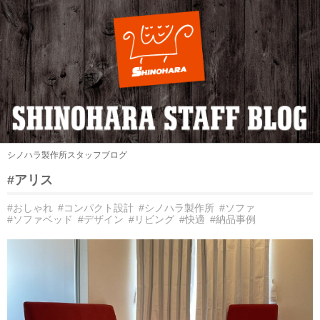
シノハラ製作所スタッフブログ
#アリス
#おしゃれ
#コンパクト設計
#シノハラ製作所
#ソファ
#ソファベッド
#デザイン
#リビング
#快適
#納品事例