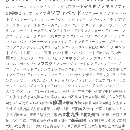
#ソファ
#スマート家具
#ソファ
ル
#スツール
#スナック
#スプリング
#ソファベッド
の張替え
#ソファーベッ
#ソファタイプ
#ソファー
ト
#チェア
#ソファーベッド
#タッカー
#ダイニング
#ダイニングセット
#
チェスターフィールド
#ティカ
#テーブル
#テープ
#ディーキューブアートス
#デザイン
タジオ
#デザイナー
#トラック
#トランスフォーム
#トレーニン
#ナッツ
グ
#ドルチェビータ
#ドロー式
#ナンバーワン
#ハイダーベッド
#
パネル
#パフ
#パーテーション
#フィノ
#フトン派
#ブースター
#プラッツ
#
#ベンチ
#ペッ
プリア
#プルプッシュ式
#プレゼント
#ベッド
#ベッド仕様
ト
#ホテル
#ペット対応
#ペット専用
#ペット用
#ペーパーコード
#ホテル
用
#ボックスソファ
#ホームセンター
#ホームリビング
#ボン
#ポケット
#マスク
コイル
#ポータブル
#マッサージ
#マットレス
#マルチアーム式
#
マーフィーベッド
#ミシン
#ミレ
#モノ
#モノづくり
#モノづくりの民主化
#
モノの選び方
#モーションソファ
#ユニバーサルデザイン
#ラック
#ラフ
#ラ
ンチョンマット
#リスボン
#リネン
#リビング
#リビングチェア
#レザー
#ロ
ッシュ
#ロワン
#ロータイプ
#ローバック
#ワンロック式
#ヴィンテージ
#一
人だけのメーカー
#上手
#上手な
#下張り
#世界初
#中小企業
#中材
#中身
#
二方胴付き接ぎ
#交換
#人の選び方
#人出不足
#仔犬
#企業の選び方
#佐賀県
#修理
#修理方法
#使い方
#使用
#価格
#便利
#個展
#値段
#働き方改革
#
#前面スライド式
先進
#公共施設
#共存
#兼業
#内部
#別注
#前面ローリン
#北九州
#動画
#北九州市
グ式
#副業
#加唐島
#勉強会
#医療
#医院
#収
#商品紹介
#塗装
納
#受注生産
#可動式
#合成皮革
#周年
#在庫販売
#変形
#
#大いなる力には、大いなる責任が伴う
#子供用
#子犬
#安価
#安全
#実績