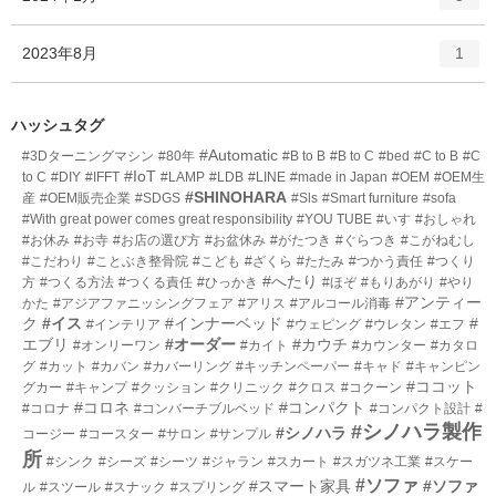
リ
ン
ー
ト
エ
件
2023年8月
数
1
リ
ン
ー
ト
数
リ
ハッシュタグ
ー
#Automatic
#3Dターニングマシン
#80年
#B to B
#B to C
#bed
#C to B
#C
数
#IoT
to C
#DIY
#IFFT
#LAMP
#LDB
#LINE
#made in Japan
#OEM
#OEM生
#SHINOHARA
産
#OEM販売企業
#SDGS
#Sls
#Smart furniture
#sofa
#With great power comes great responsibility
#YOU TUBE
#いす
#おしゃれ
#お休み
#お寺
#お店の選び方
#お盆休み
#がたつき
#ぐらつき
#こがねむし
#こだわり
#ことぶき整骨院
#こども
#ざくら
#たたみ
#つかう責任
#つくり
#へたり
方
#つくる方法
#つくる責任
#ひっかき
#ほぞ
#もりあがり
#やり
#アンティー
かた
#アジアファニッシングフェア
#アリス
#アルコール消毒
ク
#イス
#インナーベッド
#
#インテリア
#ウェピング
#ウレタン
#エフ
エブリ
#オーダー
#カウチ
#オンリーワン
#カイト
#カウンター
#カタロ
グ
#カット
#カバン
#カバーリング
#キッチンペーパー
#キャド
#キャンピン
#ココット
グカー
#キャンプ
#クッション
#クリニック
#クロス
#コクーン
#コロネ
#コンパクト
#コロナ
#コンバーチブルベッド
#コンパクト設計
#
#シノハラ製作
#シノハラ
コージー
#コースター
#サロン
#サンプル
所
#シンク
#シーズ
#シーツ
#ジャラン
#スカート
#スガツネ工業
#スケー
#ソファ
#スマート家具
#ソファ
ル
#スツール
#スナック
#スプリング