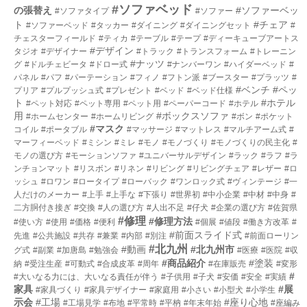
#ソファベッド
の張替え
#ソファーベッ
#ソファタイプ
#ソファー
ト
#チェア
#ソファーベッド
#タッカー
#ダイニング
#ダイニングセット
#
チェスターフィールド
#ティカ
#テーブル
#テープ
#ディーキューブアートス
#デザイン
タジオ
#デザイナー
#トラック
#トランスフォーム
#トレーニン
#ナッツ
グ
#ドルチェビータ
#ドロー式
#ナンバーワン
#ハイダーベッド
#
パネル
#パフ
#パーテーション
#フィノ
#フトン派
#ブースター
#プラッツ
#
#ベンチ
#ペッ
プリア
#プルプッシュ式
#プレゼント
#ベッド
#ベッド仕様
ト
#ホテル
#ペット対応
#ペット専用
#ペット用
#ペーパーコード
#ホテル
用
#ボックスソファ
#ホームセンター
#ホームリビング
#ボン
#ポケット
#マスク
コイル
#ポータブル
#マッサージ
#マットレス
#マルチアーム式
#
マーフィーベッド
#ミシン
#ミレ
#モノ
#モノづくり
#モノづくりの民主化
#
モノの選び方
#モーションソファ
#ユニバーサルデザイン
#ラック
#ラフ
#ラ
ンチョンマット
#リスボン
#リネン
#リビング
#リビングチェア
#レザー
#ロ
ッシュ
#ロワン
#ロータイプ
#ローバック
#ワンロック式
#ヴィンテージ
#一
人だけのメーカー
#上手
#上手な
#下張り
#世界初
#中小企業
#中材
#中身
#
二方胴付き接ぎ
#交換
#人の選び方
#人出不足
#仔犬
#企業の選び方
#佐賀県
#修理
#修理方法
#使い方
#使用
#価格
#便利
#個展
#値段
#働き方改革
#
#前面スライド式
先進
#公共施設
#共存
#兼業
#内部
#別注
#前面ローリン
#北九州
#動画
#北九州市
グ式
#副業
#加唐島
#勉強会
#医療
#医院
#収
#商品紹介
#塗装
納
#受注生産
#可動式
#合成皮革
#周年
#在庫販売
#変形
#
#大いなる力には、大いなる責任が伴う
#子供用
#子犬
#安価
#安全
#実績
家具
#展
#家具づくり
#家具デザイナー
#家庭用
#小さい
#小型犬
#小学生
示会
#工場
#座り心地
#工場見学
#布地
#平常時
#平枘
#年末年始
#座編み