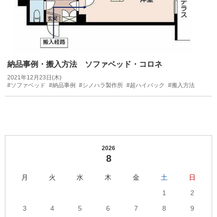
納品事例・搬入方法 ソファベッド・コロネ
2021年12月23日(木)
#ソファベッド
#納品事例
#シノハラ製作所
#超ハイバック
#搬入方法
2026
8
月
火
水
木
金
土
日
1
2
3
4
5
6
7
8
9