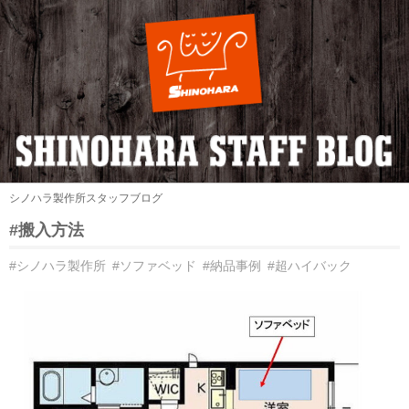
シノハラ製作所スタッフブログ
#搬入方法
#シノハラ製作所
#ソファベッド
#納品事例
#超ハイバック