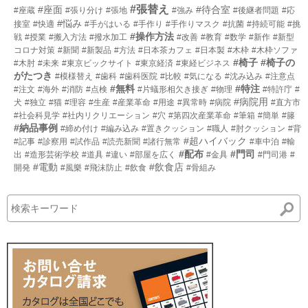
#張替え
#座面
#待合室
#座蔵
#張り分け
#張地
#強み
#後継者問題
#応
#悩み
接室
#快適
#手がはいる
#手作り
#手作りマスク
#抗菌
#持続可能
#挑
#操作方法
戦
#授業
#搬入方法
#撥水加工
#改善
#教育
#数学
#新作
#新型
コロナ対策
#新聞
#新製品
#方法
#日本茶カフェ
#日本製
#木枠
#木枠ソファ
#椅子
#椅子の
#木肘
#未来
#東京ビックサイト
#東京経済
#東経ビジネス
がたつき
#模様替え
#歯科
#歯科医院
#比較
#気になる
#沈み込み
#注意点
#無料
#特注
#注文
#海外
#消防
#点検
#片蟻形相欠き接ぎ
#物理
#特許庁
#
#病院用
犬
#独立
#猫
#理容
#生産
#産業革命
#用途
#異常時
#病院
#直方市
#社会科見学
#社内リクリエーション
#穴
#第四次産業革命
#筆箱
#簡単
#籐
#納品事例
#締め付け
#編み込み
#置きクッション
#職人
#肘クッション
#背
#超ハイバック
#記事
#診察用
#試作品
#読売新聞
#諸行無常
#車中泊
#輸
#配布
#門司
出
#造形芸術学校
#道具
#違い
#部屋を広く
#金具
#門司港
#
#電動
#飲食店
開発
#風樂
#飛沫防止
#飲食
#骨組み