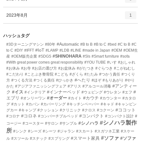
リ
ン
ー
ト
エ
件
2023年8月
数
1
リ
ン
ー
ト
数
リ
ハッシュタグ
ー
#Automatic
#3Dターニングマシン
#80年
#B to B
#B to C
#bed
#C to B
#C
数
#IoT
to C
#DIY
#IFFT
#LAMP
#LDB
#LINE
#made in Japan
#OEM
#OEM生
#SHINOHARA
産
#OEM販売企業
#SDGS
#Sls
#Smart furniture
#sofa
#With great power comes great responsibility
#YOU TUBE
#いす
#おしゃれ
#お休み
#お寺
#お店の選び方
#お盆休み
#がたつき
#ぐらつき
#こがねむし
#こだわり
#ことぶき整骨院
#こども
#ざくら
#たたみ
#つかう責任
#つくり
#へたり
方
#つくる方法
#つくる責任
#ひっかき
#ほぞ
#もりあがり
#やり
#アンティー
かた
#アジアファニッシングフェア
#アリス
#アルコール消毒
ク
#イス
#インナーベッド
#
#インテリア
#ウェピング
#ウレタン
#エフ
エブリ
#オーダー
#カウチ
#オンリーワン
#カイト
#カウンター
#カタロ
グ
#カット
#カバン
#カバーリング
#キッチンペーパー
#キャド
#キャンピン
#ココット
グカー
#キャンプ
#クッション
#クリニック
#クロス
#コクーン
#コロネ
#コンパクト
#コロナ
#コンバーチブルベッド
#コンパクト設計
#
#シノハラ製作
#シノハラ
コージー
#コースター
#サロン
#サンプル
所
#シンク
#シーズ
#シーツ
#ジャラン
#スカート
#スガツネ工業
#スケー
#ソファ
#スマート家具
#ソファ
ル
#スツール
#スナック
#スプリング