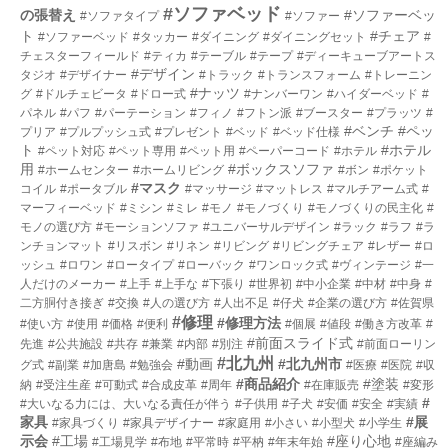
#ソファベッド
の張替え
#ソファーベッ
#ソファタイプ
#ソファー
ト
#チェア
#ソファーベッド
#タッカー
#ダイニング
#ダイニングセット
#
チェスターフィールド
#ティカ
#テーブル
#テープ
#ディーキューブアートス
#デザイン
タジオ
#デザイナー
#トラック
#トランスフォーム
#トレーニン
#ナッツ
グ
#ドルチェビータ
#ドロー式
#ナンバーワン
#ハイダーベッド
#
パネル
#パフ
#パーテーション
#フィノ
#フトン派
#ブースター
#プラッツ
#
#ベンチ
#ペッ
プリア
#プルプッシュ式
#プレゼント
#ベッド
#ベッド仕様
ト
#ホテル
#ペット対応
#ペット専用
#ペット用
#ペーパーコード
#ホテル
用
#ボックスソファ
#ホームセンター
#ホームリビング
#ボン
#ポケット
#マスク
コイル
#ポータブル
#マッサージ
#マットレス
#マルチアーム式
#
マーフィーベッド
#ミシン
#ミレ
#モノ
#モノづくり
#モノづくりの民主化
#
モノの選び方
#モーションソファ
#ユニバーサルデザイン
#ラック
#ラフ
#ラ
ンチョンマット
#リスボン
#リネン
#リビング
#リビングチェア
#レザー
#ロ
ッシュ
#ロワン
#ロータイプ
#ローバック
#ワンロック式
#ヴィンテージ
#一
人だけのメーカー
#上手
#上手な
#下張り
#世界初
#中小企業
#中材
#中身
#
二方胴付き接ぎ
#交換
#人の選び方
#人出不足
#仔犬
#企業の選び方
#佐賀県
#修理
#修理方法
#使い方
#使用
#価格
#便利
#個展
#値段
#働き方改革
#
#前面スライド式
先進
#公共施設
#共存
#兼業
#内部
#別注
#前面ローリン
#北九州
#動画
#北九州市
グ式
#副業
#加唐島
#勉強会
#医療
#医院
#収
#商品紹介
#塗装
納
#受注生産
#可動式
#合成皮革
#周年
#在庫販売
#変形
#
#大いなる力には、大いなる責任が伴う
#子供用
#子犬
#安価
#安全
#実績
家具
#展
#家具づくり
#家具デザイナー
#家庭用
#小さい
#小型犬
#小学生
示会
#工場
#座り心地
#工場見学
#布地
#平常時
#平枘
#年末年始
#座編み