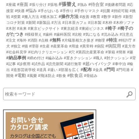
#張替え
#座面
#待合室
#座蔵
#張り分け
#張地
#強み
#後継者問題
#応
#悩み
接室
#快適
#手がはいる
#手作り
#手作りマスク
#抗菌
#持続可能
#挑
#操作方法
戦
#授業
#搬入方法
#撥水加工
#改善
#教育
#数学
#新作
#新型
コロナ対策
#新聞
#新製品
#方法
#日本茶カフェ
#日本製
#木枠
#木枠ソファ
#椅子
#椅子の
#木肘
#未来
#東京ビックサイト
#東京経済
#東経ビジネス
がたつき
#模様替え
#歯科
#歯科医院
#比較
#気になる
#沈み込み
#注意点
#無料
#特注
#注文
#海外
#消防
#点検
#片蟻形相欠き接ぎ
#物理
#特許庁
#
#病院用
犬
#独立
#猫
#理容
#生産
#産業革命
#用途
#異常時
#病院
#直方市
#社会科見学
#社内リクリエーション
#穴
#第四次産業革命
#筆箱
#簡単
#籐
#納品事例
#締め付け
#編み込み
#置きクッション
#職人
#肘クッション
#背
#超ハイバック
#記事
#診察用
#試作品
#読売新聞
#諸行無常
#車中泊
#輸
#配布
#門司
出
#造形芸術学校
#道具
#違い
#部屋を広く
#金具
#門司港
#
#電動
#飲食店
開発
#風樂
#飛沫防止
#飲食
#骨組み