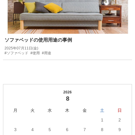
ソファベッドの使用用途の事例
2025年07月11日(金)
#ソファベッド
#使用
#用途
2026
8
月
火
水
木
金
土
日
1
2
3
4
5
6
7
8
9