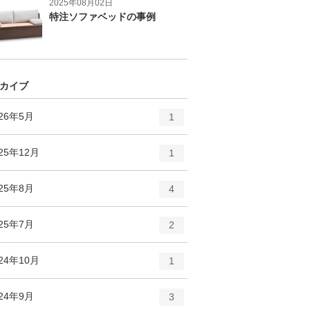
2025年08月02日
特注ソファベッドの事例
カイブ
エ
件
026年5月
1
ン
ト
エ
件
25年12月
1
リ
ン
ー
ト
エ
件
025年8月
数
4
リ
ン
ー
ト
エ
件
025年7月
数
2
リ
ン
ー
ト
エ
件
24年10月
数
1
リ
ン
ー
ト
エ
件
024年9月
数
3
リ