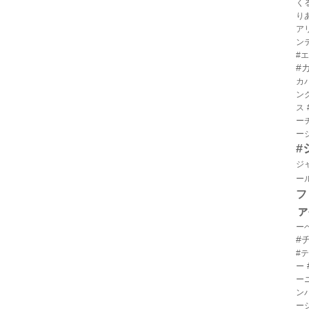
く
り
ア
ン
#
#
カ
ン
ス
ー
ー
#
ジ
ー
フ
ァ
ー
#
#
ー
ー
ン
ー