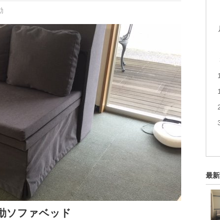
動
最新
動ソファベッド