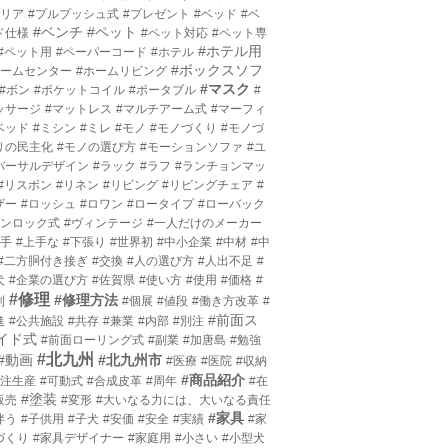
プリア
#プルプッシュ式
#プレゼント
#ベッド
#ベ
#ベンチ
#ペット
ド仕様
#ペット対応
#ペット専
#ホテル用
#ペット用
#ペーパーコード
#ホテル
#ボックスソフ
ホームセンター
#ホームリビング
#マスク
#ボン
#ポケットコイル
#ポータブル
#
ッサージ
#マットレス
#マルチアーム式
#マーフィ
ベッド
#ミシン
#ミレ
#モノ
#モノづくり
#モノづ
りの民主化
#モノの選び方
#モーションソファ
#ユ
バーサルデザイン
#ラック
#ラフ
#ランチョンマッ
#リスボン
#リネン
#リビング
#リビングチェア
#
ザー
#ロッシュ
#ロワン
#ロータイプ
#ローバック
ワンロック式
#ヴィンテージ
#一人だけのメーカー
上手
#上手な
#下張り
#世界初
#中小企業
#中材
#中
#二方胴付き接ぎ
#交換
#人の選び方
#人出不足
#
犬
#企業の選び方
#佐賀県
#使い方
#使用
#価格
#
#修理
#修理方法
利
#個展
#値段
#働き方改革
#
#前面ス
進
#公共施設
#共存
#兼業
#内部
#別注
イド式
#前面ローリング式
#副業
#加唐島
#勉強
#北九州
#動画
#北九州市
#医療
#医院
#収納
#商品紹介
受注生産
#可動式
#合成皮革
#周年
#在
#塗装
販売
#変形
#大いなる力には、大いなる責任
#家具
伴う
#子供用
#子犬
#安価
#安全
#実績
#家
づくり
#家具デザイナー
#家庭用
#小さい
#小型犬