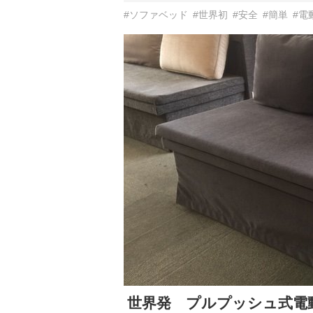
#ソファベッド
#世界初
#安全
#簡単
#電
世界発 プルプッシュ式電