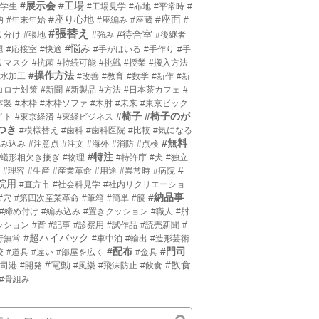
#展示会
#工場
小学生
#工場見学
#布地
#平常時
#
#座り心地
#座面
枘
#年末年始
#座編み
#座蔵
#
#張替え
#待合室
り分け
#張地
#強み
#後継者
#悩み
題
#応接室
#快適
#手がはいる
#手作り
#手
りマスク
#抗菌
#持続可能
#挑戦
#授業
#搬入方法
#操作方法
撥水加工
#改善
#教育
#数学
#新作
#新
コロナ対策
#新聞
#新製品
#方法
#日本茶カフェ
#
本製
#木枠
#木枠ソファ
#木肘
#未来
#東京ビック
#椅子
#椅子のが
イト
#東京経済
#東経ビジネス
つき
#模様替え
#歯科
#歯科医院
#比較
#気になる
#無料
沈み込み
#注意点
#注文
#海外
#消防
#点検
#特注
片蟻形相欠き接ぎ
#物理
#特許庁
#犬
#独立
#
#理容
#生産
#産業革命
#用途
#異常時
#病院
院用
#直方市
#社会科見学
#社内リクリエーショ
#納品事
#穴
#第四次産業革命
#筆箱
#簡単
#籐
#締め付け
#編み込み
#置きクッション
#職人
#肘
ッション
#背
#記事
#診察用
#試作品
#読売新聞
#
#超ハイバック
行無常
#車中泊
#輸出
#造形芸術
#配布
#門司
校
#道具
#違い
#部屋を広く
#金具
#電動
#飲食
門司港
#開発
#風樂
#飛沫防止
#飲食
#骨組み