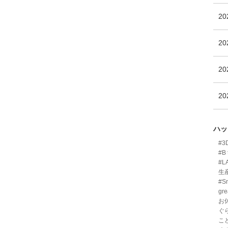
2
2
2
2
ハッ
#
#B 
#L
生
#Sm
gre
お
ぐ
こ