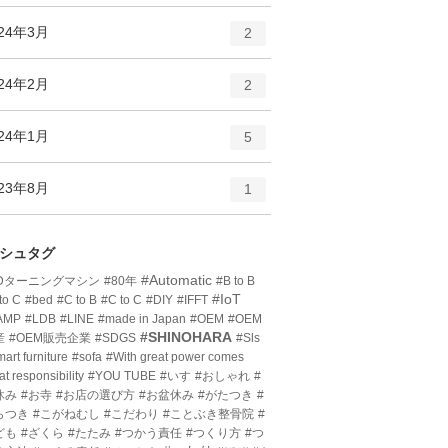
ン
ー
ト
エ
件
024年3月
数
2
リ
ン
ー
ト
エ
件
024年2月
数
2
リ
ン
ー
ト
エ
件
024年1月
数
5
リ
ン
ー
ト
エ
件
023年8月
数
1
リ
ン
ー
ト
数
リ
シュタグ
ー
#Automatic
3Dターニングマシン
#80年
#B to B
数
#IoT
to C
#bed
#C to B
#C to C
#DIY
#IFFT
AMP
#LDB
#LINE
#made in Japan
#OEM
#OEM
#SHINOHARA
産
#OEM販売企業
#SDGS
#Sls
art furniture
#sofa
#With great power comes
at responsibility
#YOU TUBE
#いす
#おしゃれ
#
休み
#お寺
#お店の選び方
#お盆休み
#がたつき
#
らつき
#こがねむし
#こだわり
#ことぶき整骨院
#
ども
#ざくら
#たたみ
#つかう責任
#つくり方
#つ