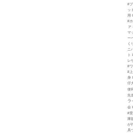
#
ッ
用
#
ァ
マ
ー
く
ニ
ト
レ
#
#
身
仔
便
先
ラ
会
#
庫
が
具