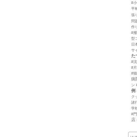
#
平
張
問
作
#
型
日
サ
た
#
#
#猫
病
ン
例
ク
諸
学
#
店