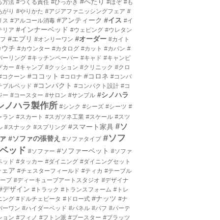
#へたり
る方法
#つくる責任
#ひっかき
#ほぞ
#も
あがり
#やりかた
#アジアファニッシングフェア
#
#アンティーク
#イス
リス
#アルコール消毒
#イ
#インナーベッド
テリア
#ウェピング
#ウレタン
#エブリ
#オーダー
エフ
#オンリーワン
#カイト
カウチ
#カウンター
#カタログ
#カット
#カバン
#
バーリング
#キッチンペーパー
#キャド
#キャンピ
グカー
#キャンプ
#クッション
#クリニック
#クロ
#ココット
#コロネ
#コクーン
#コロナ
#コンバ
#コンパクト
チブルベッド
#コンパクト設計
#コ
#シノハラ
ジー
#コースター
#サロン
#サンプル
シノハラ製作所
#シンク
#シーズ
#シーツ
#
ャラン
#スカート
#スガツネ工業
#スケール
#スツ
#ソ
#スマート家具
ル
#スナック
#スプリング
#ソフ
ァ
#ソファの張替え
#ソファタイプ
ベッド
#ソファーベット
#ソファー
#ソファ
ベッド
#タッカー
#ダイニング
#ダイニングセット
チェア
#チェスターフィールド
#ティカ
#テーブル
テープ
#ディーキューブアートスタジオ
#デザイナ
#デザイン
#トラック
#トランスフォーム
#トレ
#ナッツ
ニング
#ドルチェビータ
#ドロー式
#ナ
バーワン
#ハイダーベッド
#パネル
#パフ
#パーテ
ション
#フィノ
#フトン派
#ブースター
#プラッツ