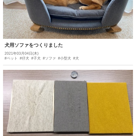
犬用ソファをつくりました
2021年03月04日(木)
#ペット
#仔犬
#子犬
#ソファ
#小型犬
#犬