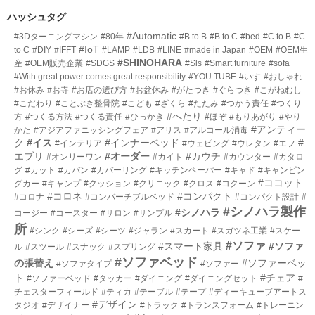
数
リ
ハッシュタグ
ー
#Automatic
#3Dターニングマシン
#80年
#B to B
#B to C
#bed
#C to B
#C
数
#IoT
to C
#DIY
#IFFT
#LAMP
#LDB
#LINE
#made in Japan
#OEM
#OEM生
#SHINOHARA
産
#OEM販売企業
#SDGS
#Sls
#Smart furniture
#sofa
#With great power comes great responsibility
#YOU TUBE
#いす
#おしゃれ
#お休み
#お寺
#お店の選び方
#お盆休み
#がたつき
#ぐらつき
#こがねむし
#こだわり
#ことぶき整骨院
#こども
#ざくら
#たたみ
#つかう責任
#つくり
#へたり
方
#つくる方法
#つくる責任
#ひっかき
#ほぞ
#もりあがり
#やり
#アンティー
かた
#アジアファニッシングフェア
#アリス
#アルコール消毒
ク
#イス
#インナーベッド
#
#インテリア
#ウェピング
#ウレタン
#エフ
エブリ
#オーダー
#カウチ
#オンリーワン
#カイト
#カウンター
#カタロ
グ
#カット
#カバン
#カバーリング
#キッチンペーパー
#キャド
#キャンピン
#ココット
グカー
#キャンプ
#クッション
#クリニック
#クロス
#コクーン
#コロネ
#コンパクト
#コロナ
#コンバーチブルベッド
#コンパクト設計
#
#シノハラ製作
#シノハラ
コージー
#コースター
#サロン
#サンプル
所
#シンク
#シーズ
#シーツ
#ジャラン
#スカート
#スガツネ工業
#スケー
#ソファ
#スマート家具
#ソファ
ル
#スツール
#スナック
#スプリング
#ソファベッド
の張替え
#ソファーベッ
#ソファタイプ
#ソファー
ト
#チェア
#ソファーベッド
#タッカー
#ダイニング
#ダイニングセット
#
チェスターフィールド
#ティカ
#テーブル
#テープ
#ディーキューブアートス
#デザイン
タジオ
#デザイナー
#トラック
#トランスフォーム
#トレーニン