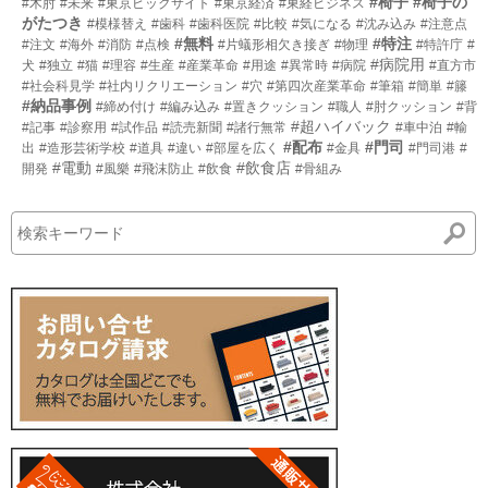
#椅子
#椅子の
#木肘
#未来
#東京ビックサイト
#東京経済
#東経ビジネス
がたつき
#模様替え
#歯科
#歯科医院
#比較
#気になる
#沈み込み
#注意点
#無料
#特注
#注文
#海外
#消防
#点検
#片蟻形相欠き接ぎ
#物理
#特許庁
#
#病院用
犬
#独立
#猫
#理容
#生産
#産業革命
#用途
#異常時
#病院
#直方市
#社会科見学
#社内リクリエーション
#穴
#第四次産業革命
#筆箱
#簡単
#籐
#納品事例
#締め付け
#編み込み
#置きクッション
#職人
#肘クッション
#背
#超ハイバック
#記事
#診察用
#試作品
#読売新聞
#諸行無常
#車中泊
#輸
#配布
#門司
出
#造形芸術学校
#道具
#違い
#部屋を広く
#金具
#門司港
#
#電動
#飲食店
開発
#風樂
#飛沫防止
#飲食
#骨組み