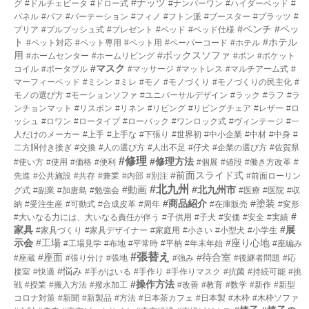
#ナッツ
グ
#ドルチェビータ
#ドロー式
#ナンバーワン
#ハイダーベッド
#
パネル
#パフ
#パーテーション
#フィノ
#フトン派
#ブースター
#プラッツ
#
#ベンチ
#ペッ
プリア
#プルプッシュ式
#プレゼント
#ベッド
#ベッド仕様
ト
#ホテル
#ペット対応
#ペット専用
#ペット用
#ペーパーコード
#ホテル
用
#ボックスソファ
#ホームセンター
#ホームリビング
#ボン
#ポケット
#マスク
コイル
#ポータブル
#マッサージ
#マットレス
#マルチアーム式
#
マーフィーベッド
#ミシン
#ミレ
#モノ
#モノづくり
#モノづくりの民主化
#
モノの選び方
#モーションソファ
#ユニバーサルデザイン
#ラック
#ラフ
#ラ
ンチョンマット
#リスボン
#リネン
#リビング
#リビングチェア
#レザー
#ロ
ッシュ
#ロワン
#ロータイプ
#ローバック
#ワンロック式
#ヴィンテージ
#一
人だけのメーカー
#上手
#上手な
#下張り
#世界初
#中小企業
#中材
#中身
#
二方胴付き接ぎ
#交換
#人の選び方
#人出不足
#仔犬
#企業の選び方
#佐賀県
#修理
#修理方法
#使い方
#使用
#価格
#便利
#個展
#値段
#働き方改革
#
#前面スライド式
先進
#公共施設
#共存
#兼業
#内部
#別注
#前面ローリン
#北九州
#動画
#北九州市
グ式
#副業
#加唐島
#勉強会
#医療
#医院
#収
#商品紹介
#塗装
納
#受注生産
#可動式
#合成皮革
#周年
#在庫販売
#変形
#
#大いなる力には、大いなる責任が伴う
#子供用
#子犬
#安価
#安全
#実績
家具
#展
#家具づくり
#家具デザイナー
#家庭用
#小さい
#小型犬
#小学生
示会
#工場
#座り心地
#工場見学
#布地
#平常時
#平枘
#年末年始
#座編み
#張替え
#座面
#待合室
#座蔵
#張り分け
#張地
#強み
#後継者問題
#応
#悩み
接室
#快適
#手がはいる
#手作り
#手作りマスク
#抗菌
#持続可能
#挑
#操作方法
戦
#授業
#搬入方法
#撥水加工
#改善
#教育
#数学
#新作
#新型
コロナ対策
#新聞
#新製品
#方法
#日本茶カフェ
#日本製
#木枠
#木枠ソファ