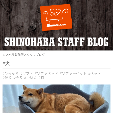
シノハラ製作所スタッフブログ
#犬
#ひっかき
#ソファ
#ソファベッド
#ソファーベット
#ペット
#仔犬
#子犬
#小型犬
#猫