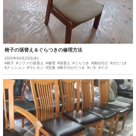
椅子の張替え＆ぐらつきの修理方法
2020年04月23日(木)
#椅子
#ソファの張替え
#修理
#張替え
#ぐらつき
#締め付け
#がたつき
#クッション
#ウレタン
#交換
#椅子のがたつき
#いす
#イス