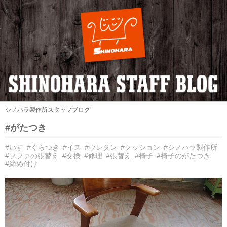
シノハラ製作所スタッフブログ
#がたつき
#いす
#ぐらつき
#イス
#ウレタン
#クッション
#シノハラ製作所
#ソファの張替え
#交換
#修理
#張替え
#椅子
#椅子のがたつき
#締め付け