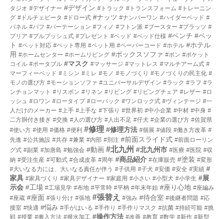
#デザイン
タジオ
#デザイナー
#トラック
#トランスフォーム
#トレーニン
#ナッツ
グ
#ドルチェビータ
#ドロー式
#ナンバーワン
#ハイダーベッド
#
パネル
#パフ
#パーテーション
#フィノ
#フトン派
#ブースター
#プラッツ
#
#ベンチ
#ペッ
プリア
#プルプッシュ式
#プレゼント
#ベッド
#ベッド仕様
ト
#ホテル
#ペット対応
#ペット専用
#ペット用
#ペーパーコード
#ホテル
用
#ボックスソファ
#ホームセンター
#ホームリビング
#ボン
#ポケット
#マスク
コイル
#ポータブル
#マッサージ
#マットレス
#マルチアーム式
#
マーフィーベッド
#ミシン
#ミレ
#モノ
#モノづくり
#モノづくりの民主化
#
モノの選び方
#モーションソファ
#ユニバーサルデザイン
#ラック
#ラフ
#ラ
ンチョンマット
#リスボン
#リネン
#リビング
#リビングチェア
#レザー
#ロ
ッシュ
#ロワン
#ロータイプ
#ローバック
#ワンロック式
#ヴィンテージ
#一
人だけのメーカー
#上手
#上手な
#下張り
#世界初
#中小企業
#中材
#中身
#
二方胴付き接ぎ
#交換
#人の選び方
#人出不足
#仔犬
#企業の選び方
#佐賀県
#修理
#修理方法
#使い方
#使用
#価格
#便利
#個展
#値段
#働き方改革
#
#前面スライド式
先進
#公共施設
#共存
#兼業
#内部
#別注
#前面ローリン
#北九州
#動画
#北九州市
グ式
#副業
#加唐島
#勉強会
#医療
#医院
#収
#商品紹介
#塗装
納
#受注生産
#可動式
#合成皮革
#周年
#在庫販売
#変形
#
#大いなる力には、大いなる責任が伴う
#子供用
#子犬
#安価
#安全
#実績
家具
#展
#家具づくり
#家具デザイナー
#家庭用
#小さい
#小型犬
#小学生
示会
#工場
#座り心地
#工場見学
#布地
#平常時
#平枘
#年末年始
#座編み
#張替え
#座面
#待合室
#座蔵
#張り分け
#張地
#強み
#後継者問題
#応
#悩み
接室
#快適
#手がはいる
#手作り
#手作りマスク
#抗菌
#持続可能
#挑
#操作方法
戦
#授業
#搬入方法
#撥水加工
#改善
#教育
#数学
#新作
#新型