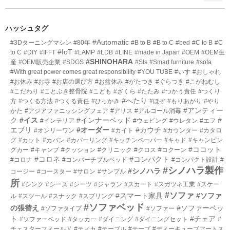
ン
ー
ト
数
リ
ハッシュタグ
ー
#Automatic
#3Dターニングマシン
#80年
#B to B
#B to C
#bed
#C to B
#C
数
#IoT
to C
#DIY
#IFFT
#LAMP
#LDB
#LINE
#made in Japan
#OEM
#OEM生
#SHINOHARA
産
#OEM販売企業
#SDGS
#Sls
#Smart furniture
#sofa
#With great power comes great responsibility
#YOU TUBE
#いす
#おしゃれ
#お休み
#お寺
#お店の選び方
#お盆休み
#がたつき
#ぐらつき
#こがねむし
#こだわり
#ことぶき整骨院
#こども
#ざくら
#たたみ
#つかう責任
#つくり
#へたり
方
#つくる方法
#つくる責任
#ひっかき
#ほぞ
#もりあがり
#やり
#アンティー
かた
#アジアファニッシングフェア
#アリス
#アルコール消毒
ク
#イス
#インナーベッド
#
#インテリア
#ウェピング
#ウレタン
#エフ
エブリ
#オーダー
#カウチ
#オンリーワン
#カイト
#カウンター
#カタロ
グ
#カット
#カバン
#カバーリング
#キッチンペーパー
#キャド
#キャンピン
#ココット
グカー
#キャンプ
#クッション
#クリニック
#クロス
#コクーン
#コロネ
#コンパクト
#コロナ
#コンバーチブルベッド
#コンパクト設計
#
#シノハラ製作
#シノハラ
コージー
#コースター
#サロン
#サンプル
所
#シンク
#シーズ
#シーツ
#ジャラン
#スカート
#スガツネ工業
#スケー
#ソファ
#スマート家具
#ソファ
ル
#スツール
#スナック
#スプリング
#ソファベッド
の張替え
#ソファーベッ
#ソファタイプ
#ソファー
ト
#チェア
#ソファーベッド
#タッカー
#ダイニング
#ダイニングセット
#
チェスターフィールド
#ティカ
#テーブル
#テープ
#ディーキューブアートス