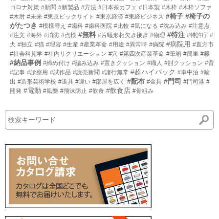
コロナ対策
#新聞
#新製品
#方法
#日本茶カフェ
#日本製
#木枠
#木枠ソファ
#椅子
#椅子の
#木肘
#未来
#東京ビックサイト
#東京経済
#東経ビジネス
がたつき
#模様替え
#歯科
#歯科医院
#比較
#気になる
#沈み込み
#注意点
#無料
#特注
#注文
#海外
#消防
#点検
#片蟻形相欠き接ぎ
#物理
#特許庁
#
#病院用
犬
#独立
#猫
#理容
#生産
#産業革命
#用途
#異常時
#病院
#直方市
#社会科見学
#社内リクリエーション
#穴
#第四次産業革命
#筆箱
#簡単
#籐
#納品事例
#締め付け
#編み込み
#置きクッション
#職人
#肘クッション
#背
#超ハイバック
#記事
#診察用
#試作品
#読売新聞
#諸行無常
#車中泊
#輸
#配布
#門司
出
#造形芸術学校
#道具
#違い
#部屋を広く
#金具
#門司港
#
#電動
#飲食店
開発
#風樂
#飛沫防止
#飲食
#骨組み