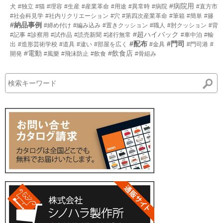
#病院用
犬
#独立
#猫
#理容
#生産
#産業革命
#用途
#異常時
#病院
#直方市
#社会科見学
#社内リクリエーション
#穴
#第四次産業革命
#筆箱
#簡単
#籐
#納品事例
#締め付け
#編み込み
#置きクッション
#職人
#肘クッション
#背
#超ハイバック
#記事
#診察用
#試作品
#読売新聞
#諸行無常
#車中泊
#輸
#配布
#門司
出
#造形芸術学校
#道具
#違い
#部屋を広く
#金具
#門司港
#
#電動
#飲食店
開発
#風樂
#飛沫防止
#飲食
#骨組み