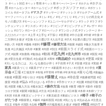
ト
#ホテル
#ペット対応
#ペット専用
#ペット用
#ペーパーコード
#ホテル
用
#ボックスソファ
#ホームセンター
#ホームリビング
#ボン
#ポケット
#マスク
コイル
#ポータブル
#マッサージ
#マットレス
#マルチアーム式
#
マーフィーベッド
#ミシン
#ミレ
#モノ
#モノづくり
#モノづくりの民主化
#
モノの選び方
#モーションソファ
#ユニバーサルデザイン
#ラック
#ラフ
#ラ
ンチョンマット
#リスボン
#リネン
#リビング
#リビングチェア
#レザー
#ロ
ッシュ
#ロワン
#ロータイプ
#ローバック
#ワンロック式
#ヴィンテージ
#一
人だけのメーカー
#上手
#上手な
#下張り
#世界初
#中小企業
#中材
#中身
#
二方胴付き接ぎ
#交換
#人の選び方
#人出不足
#仔犬
#企業の選び方
#佐賀県
#修理
#修理方法
#使い方
#使用
#価格
#便利
#個展
#値段
#働き方改革
#
#前面スライド式
先進
#公共施設
#共存
#兼業
#内部
#別注
#前面ローリン
#北九州
#動画
#北九州市
グ式
#副業
#加唐島
#勉強会
#医療
#医院
#収
#商品紹介
#塗装
納
#受注生産
#可動式
#合成皮革
#周年
#在庫販売
#変形
#
#大いなる力には、大いなる責任が伴う
#子供用
#子犬
#安価
#安全
#実績
家具
#展
#家具づくり
#家具デザイナー
#家庭用
#小さい
#小型犬
#小学生
示会
#工場
#座り心地
#工場見学
#布地
#平常時
#平枘
#年末年始
#座編み
#張替え
#座面
#待合室
#座蔵
#張り分け
#張地
#強み
#後継者問題
#応
#悩み
接室
#快適
#手がはいる
#手作り
#手作りマスク
#抗菌
#持続可能
#挑
#操作方法
戦
#授業
#搬入方法
#撥水加工
#改善
#教育
#数学
#新作
#新型
コロナ対策
#新聞
#新製品
#方法
#日本茶カフェ
#日本製
#木枠
#木枠ソファ
#椅子
#椅子の
#木肘
#未来
#東京ビックサイト
#東京経済
#東経ビジネス
がたつき
#模様替え
#歯科
#歯科医院
#比較
#気になる
#沈み込み
#注意点
#無料
#特注
#注文
#海外
#消防
#点検
#片蟻形相欠き接ぎ
#物理
#特許庁
#