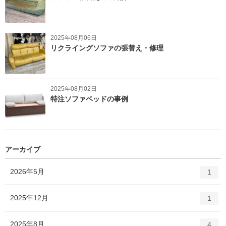
2025年08月06日
リクライングソファの張替え・修理
2025年08月02日
特注ソファベッドの事例
アーカイブ
エ
件
2026年5月
1
ン
ト
エ
件
2025年12月
1
リ
ン
ー
ト
エ
件
2025年8月
数
4