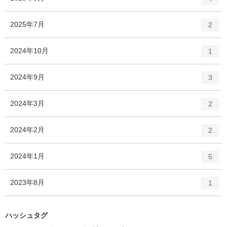
リ
ン
ー
ト
エ
件
2025年7月
数
2
リ
ン
ー
ト
エ
件
2024年10月
数
1
リ
ン
ー
ト
エ
件
2024年9月
数
3
リ
ン
ー
ト
エ
件
2024年3月
数
2
リ
ン
ー
ト
エ
件
2024年2月
数
2
リ
ン
ー
ト
エ
件
2024年1月
数
5
リ
ン
ー
ト
エ
件
2023年8月
数
1
リ
ン
ー
ト
数
リ
ハッシュタグ
ー