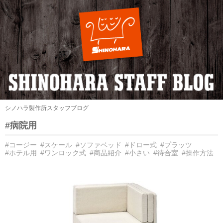
シノハラ製作所スタッフブログ
#病院用
#コージー
#スケール
#ソファベッド
#ドロー式
#プラッツ
#ホテル用
#ワンロック式
#商品紹介
#小さい
#待合室
#操作方法