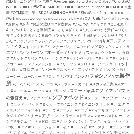
#Automatic
#3Dターニングマシン
#80年
#B to B
#B to C
#bed
#C to B
#C
数
#IoT
to C
#DIY
#IFFT
#LAMP
#LDB
#LINE
#made in Japan
#OEM
#OEM生
#SHINOHARA
産
#OEM販売企業
#SDGS
#Sls
#Smart furniture
#sofa
#With great power comes great responsibility
#YOU TUBE
#いす
#おしゃれ
#お休み
#お寺
#お店の選び方
#お盆休み
#がたつき
#ぐらつき
#こがねむし
#こだわり
#ことぶき整骨院
#こども
#ざくら
#たたみ
#つかう責任
#つくり
#へたり
方
#つくる方法
#つくる責任
#ひっかき
#ほぞ
#もりあがり
#やり
#アンティー
かた
#アジアファニッシングフェア
#アリス
#アルコール消毒
ク
#イス
#インナーベッド
#
#インテリア
#ウェピング
#ウレタン
#エフ
エブリ
#オーダー
#カウチ
#オンリーワン
#カイト
#カウンター
#カタロ
グ
#カット
#カバン
#カバーリング
#キッチンペーパー
#キャド
#キャンピン
#ココット
グカー
#キャンプ
#クッション
#クリニック
#クロス
#コクーン
#コロネ
#コンパクト
#コロナ
#コンバーチブルベッド
#コンパクト設計
#
#シノハラ製作
#シノハラ
コージー
#コースター
#サロン
#サンプル
所
#シンク
#シーズ
#シーツ
#ジャラン
#スカート
#スガツネ工業
#スケー
#ソファ
#スマート家具
#ソファ
ル
#スツール
#スナック
#スプリング
#ソファベッド
の張替え
#ソファーベッ
#ソファタイプ
#ソファー
ト
#チェア
#ソファーベッド
#タッカー
#ダイニング
#ダイニングセット
#
チェスターフィールド
#ティカ
#テーブル
#テープ
#ディーキューブアートス
#デザイン
タジオ
#デザイナー
#トラック
#トランスフォーム
#トレーニン
#ナッツ
グ
#ドルチェビータ
#ドロー式
#ナンバーワン
#ハイダーベッド
#
パネル
#パフ
#パーテーション
#フィノ
#フトン派
#ブースター
#プラッツ
#
#ベンチ
#ペッ
プリア
#プルプッシュ式
#プレゼント
#ベッド
#ベッド仕様