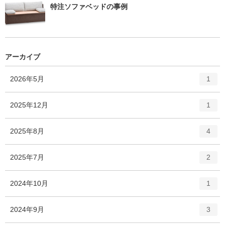
特注ソファベッドの事例
アーカイブ
エ
件
2026年5月
1
ン
ト
エ
件
2025年12月
1
リ
ン
ー
ト
エ
件
2025年8月
数
4
リ
ン
ー
ト
エ
件
2025年7月
数
2
リ
ン
ー
ト
エ
件
2024年10月
数
1
リ
ン
ー
ト
エ
件
2024年9月
数
3
リ
ン
ー