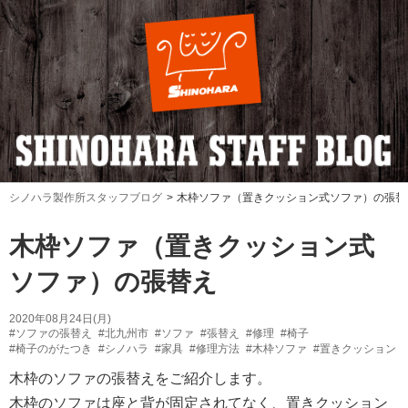
シノハラ製作所スタッフブログ
木枠ソファ（置きクッション式ソファ）の張替
木枠ソファ（置きクッション式
ソファ）の張替え
2020年08月24日(月)
#ソファの張替え
#北九州市
#ソファ
#張替え
#修理
#椅子
#椅子のがたつき
#シノハラ
#家具
#修理方法
#木枠ソファ
#置きクッション
木枠のソファの張替えをご紹介します。
木枠のソファは座と背が固定されてなく、置きクッション