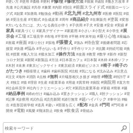
#修理
#修理方法
#使い方
#使用
#価格
#便利
#個展
#値段
#働き方改革
#
#前面スライド式
先進
#公共施設
#共存
#兼業
#内部
#別注
#前面ローリン
#北九州
#動画
#北九州市
グ式
#副業
#加唐島
#勉強会
#医療
#医院
#収
#商品紹介
#塗装
納
#受注生産
#可動式
#合成皮革
#周年
#在庫販売
#変形
#
#大いなる力には、大いなる責任が伴う
#子供用
#子犬
#安価
#安全
#実績
家具
#展
#家具づくり
#家具デザイナー
#家庭用
#小さい
#小型犬
#小学生
示会
#工場
#座り心地
#工場見学
#布地
#平常時
#平枘
#年末年始
#座編み
#張替え
#座面
#待合室
#座蔵
#張り分け
#張地
#強み
#後継者問題
#応
#悩み
接室
#快適
#手がはいる
#手作り
#手作りマスク
#抗菌
#持続可能
#挑
#操作方法
戦
#授業
#搬入方法
#撥水加工
#改善
#教育
#数学
#新作
#新型
コロナ対策
#新聞
#新製品
#方法
#日本茶カフェ
#日本製
#木枠
#木枠ソファ
#椅子
#椅子の
#木肘
#未来
#東京ビックサイト
#東京経済
#東経ビジネス
がたつき
#模様替え
#歯科
#歯科医院
#比較
#気になる
#沈み込み
#注意点
#無料
#特注
#注文
#海外
#消防
#点検
#片蟻形相欠き接ぎ
#物理
#特許庁
#
#病院用
犬
#独立
#猫
#理容
#生産
#産業革命
#用途
#異常時
#病院
#直方市
#社会科見学
#社内リクリエーション
#穴
#第四次産業革命
#筆箱
#簡単
#籐
#納品事例
#締め付け
#編み込み
#置きクッション
#職人
#肘クッション
#背
#超ハイバック
#記事
#診察用
#試作品
#読売新聞
#諸行無常
#車中泊
#輸
#配布
#門司
出
#造形芸術学校
#道具
#違い
#部屋を広く
#金具
#門司港
#
#電動
#飲食店
開発
#風樂
#飛沫防止
#飲食
#骨組み