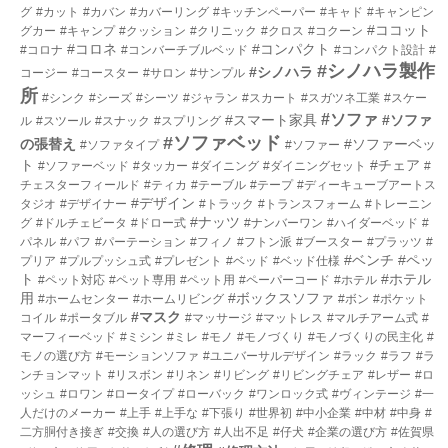
グ
#カット
#カバン
#カバーリング
#キッチンペーパー
#キャド
#キャンピン
#ココット
グカー
#キャンプ
#クッション
#クリニック
#クロス
#コクーン
#コロネ
#コンパクト
#コロナ
#コンバーチブルベッド
#コンパクト設計
#
#シノハラ製作
#シノハラ
コージー
#コースター
#サロン
#サンプル
所
#シンク
#シーズ
#シーツ
#ジャラン
#スカート
#スガツネ工業
#スケー
#ソファ
#スマート家具
#ソファ
ル
#スツール
#スナック
#スプリング
#ソファベッド
の張替え
#ソファーベッ
#ソファタイプ
#ソファー
ト
#チェア
#ソファーベッド
#タッカー
#ダイニング
#ダイニングセット
#
チェスターフィールド
#ティカ
#テーブル
#テープ
#ディーキューブアートス
#デザイン
タジオ
#デザイナー
#トラック
#トランスフォーム
#トレーニン
#ナッツ
グ
#ドルチェビータ
#ドロー式
#ナンバーワン
#ハイダーベッド
#
パネル
#パフ
#パーテーション
#フィノ
#フトン派
#ブースター
#プラッツ
#
#ベンチ
#ペッ
プリア
#プルプッシュ式
#プレゼント
#ベッド
#ベッド仕様
ト
#ホテル
#ペット対応
#ペット専用
#ペット用
#ペーパーコード
#ホテル
用
#ボックスソファ
#ホームセンター
#ホームリビング
#ボン
#ポケット
#マスク
コイル
#ポータブル
#マッサージ
#マットレス
#マルチアーム式
#
マーフィーベッド
#ミシン
#ミレ
#モノ
#モノづくり
#モノづくりの民主化
#
モノの選び方
#モーションソファ
#ユニバーサルデザイン
#ラック
#ラフ
#ラ
ンチョンマット
#リスボン
#リネン
#リビング
#リビングチェア
#レザー
#ロ
ッシュ
#ロワン
#ロータイプ
#ローバック
#ワンロック式
#ヴィンテージ
#一
人だけのメーカー
#上手
#上手な
#下張り
#世界初
#中小企業
#中材
#中身
#
二方胴付き接ぎ
#交換
#人の選び方
#人出不足
#仔犬
#企業の選び方
#佐賀県