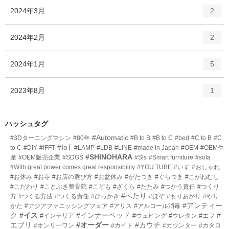
ト
エ
件
2024年3月
数
2
リ
ン
ー
ト
エ
件
2024年2月
数
2
リ
ン
ー
ト
エ
件
2024年1月
数
5
リ
ン
ー
ト
エ
件
2023年8月
数
1
リ
ン
ー
ト
数
リ
ハッシュタグ
ー
#Automatic
#3Dターニングマシン
#80年
#B to B
#B to C
#bed
#C to B
#C
数
#IoT
to C
#DIY
#IFFT
#LAMP
#LDB
#LINE
#made in Japan
#OEM
#OEM生
#SHINOHARA
産
#OEM販売企業
#SDGS
#Sls
#Smart furniture
#sofa
#With great power comes great responsibility
#YOU TUBE
#いす
#おしゃれ
#お休み
#お寺
#お店の選び方
#お盆休み
#がたつき
#ぐらつき
#こがねむし
#こだわり
#ことぶき整骨院
#こども
#ざくら
#たたみ
#つかう責任
#つくり
#へたり
方
#つくる方法
#つくる責任
#ひっかき
#ほぞ
#もりあがり
#やり
#アンティー
かた
#アジアファニッシングフェア
#アリス
#アルコール消毒
ク
#イス
#インナーベッド
#
#インテリア
#ウェピング
#ウレタン
#エフ
エブリ
#オーダー
#カウチ
#オンリーワン
#カイト
#カウンター
#カタロ