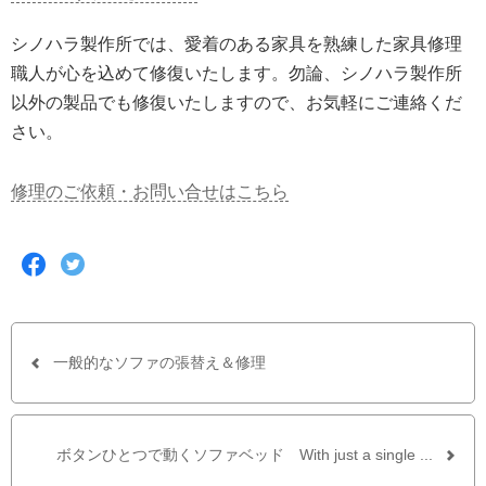
シノハラ製作所では、愛着のある家具を熟練した家具修理
職人が心を込めて修復いたします。勿論、シノハラ製作所
以外の製品でも修復いたしますので、お気軽にご連絡くだ
さい。
修理のご依頼・お問い合せはこちら
F
T
a
w
c
i
e
t
b
t
o
e
o
r
一般的なソファの張替え＆修理
k
で
で
シ
シ
ェ
ェ
ア
ア
す
ボタンひとつで動くソファベッド With just a single ...
す
る
る