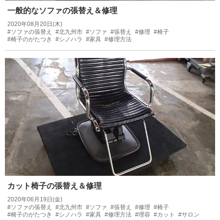
一般的なソファの張替え＆修理
2020年08月20日(木)
#ソファの張替え
#北九州市
#ソファ
#張替え
#修理
#椅子
#椅子のがたつき
#シノハラ
#家具
#修理方法
カット椅子の張替え＆修理
2020年06月19日(金)
#ソファの張替え
#北九州市
#ソファ
#張替え
#修理
#椅子
#椅子のがたつき
#シノハラ
#家具
#修理方法
#理容
#カット
#サロン