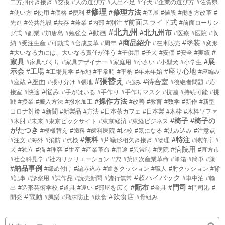
二方胴付き接ぎ
#交換
#人の選び方
#人出不足
#仔犬
#企業の選び方
#佐賀県
#修理
#修理方法
#使い方
#使用
#価格
#便利
#個展
#値段
#働き方改革
#
#前面スライド式
先進
#公共施設
#共存
#兼業
#内部
#別注
#前面ローリン
#北九州
#動画
#北九州市
グ式
#副業
#加唐島
#勉強会
#医療
#医院
#収
#商品紹介
#塗装
納
#受注生産
#可動式
#合成皮革
#周年
#在庫販売
#変形
#
#大いなる力には、大いなる責任が伴う
#子供用
#子犬
#安価
#安全
#実績
家具
#展
#家具づくり
#家具デザイナー
#家庭用
#小さい
#小型犬
#小学生
示会
#工場
#座り心地
#工場見学
#布地
#平常時
#平枘
#年末年始
#座編み
#張替え
#座面
#待合室
#座蔵
#張り分け
#張地
#強み
#後継者問題
#応
#悩み
接室
#快適
#手がはいる
#手作り
#手作りマスク
#抗菌
#持続可能
#挑
#操作方法
戦
#授業
#搬入方法
#撥水加工
#改善
#教育
#数学
#新作
#新型
コロナ対策
#新聞
#新製品
#方法
#日本茶カフェ
#日本製
#木枠
#木枠ソファ
#椅子
#椅子の
#木肘
#未来
#東京ビックサイト
#東京経済
#東経ビジネス
がたつき
#模様替え
#歯科
#歯科医院
#比較
#気になる
#沈み込み
#注意点
#無料
#特注
#注文
#海外
#消防
#点検
#片蟻形相欠き接ぎ
#物理
#特許庁
#
#病院用
犬
#独立
#猫
#理容
#生産
#産業革命
#用途
#異常時
#病院
#直方市
#社会科見学
#社内リクリエーション
#穴
#第四次産業革命
#筆箱
#簡単
#籐
#納品事例
#締め付け
#編み込み
#置きクッション
#職人
#肘クッション
#背
#超ハイバック
#記事
#診察用
#試作品
#読売新聞
#諸行無常
#車中泊
#輸
#配布
#門司
出
#造形芸術学校
#道具
#違い
#部屋を広く
#金具
#門司港
#
#電動
#飲食店
開発
#風樂
#飛沫防止
#飲食
#骨組み