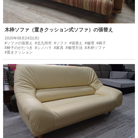
木枠ソファ（置きクッション式ソファ）の張替え
2020年08月24日(月)
#ソファの張替え
#北九州市
#ソファ
#張替え
#修理
#椅子
#椅子のがたつき
#シノハラ
#家具
#修理方法
#木枠ソファ
#置きクッション