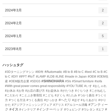
ン
ー
ト
エ
件
2024年3月
数
2
リ
ン
ー
ト
エ
件
2024年2月
数
2
リ
ン
ー
ト
エ
件
2024年1月
数
5
リ
ン
ー
ト
エ
件
2023年8月
数
1
リ
ン
ー
ト
数
リ
ハッシュタグ
ー
#Automatic
#3Dターニングマシン
#80年
#B to B
#B to C
#bed
#C to B
#C
数
#IoT
to C
#DIY
#IFFT
#LAMP
#LDB
#LINE
#made in Japan
#OEM
#OEM生
#SHINOHARA
産
#OEM販売企業
#SDGS
#Sls
#Smart furniture
#sofa
#With great power comes great responsibility
#YOU TUBE
#いす
#おしゃれ
#お休み
#お寺
#お店の選び方
#お盆休み
#がたつき
#ぐらつき
#こがねむし
#こだわり
#ことぶき整骨院
#こども
#ざくら
#たたみ
#つかう責任
#つくり
#へたり
方
#つくる方法
#つくる責任
#ひっかき
#ほぞ
#もりあがり
#やり
#アンティー
かた
#アジアファニッシングフェア
#アリス
#アルコール消毒
ク
#イス
#インナーベッド
#
#インテリア
#ウェピング
#ウレタン
#エフ