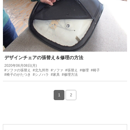
デザインチェアの張替え＆修理の方法
2020年06月08日(月)
#ソファの張替え
#北九州市
#ソファ
#張替え
#修理
#椅子
#椅子のがたつき
#シノハラ
#家具
#修理方法
1
2