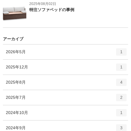
2025年08月02日
特注ソファベッドの事例
アーカイブ
エ
件
2026年5月
1
ン
ト
エ
件
2025年12月
1
リ
ン
ー
ト
エ
件
2025年8月
数
4
リ
ン
ー
ト
エ
件
2025年7月
数
2
リ
ン
ー
ト
エ
件
2024年10月
数
1
リ
ン
ー
ト
エ
件
2024年9月
数
3
リ