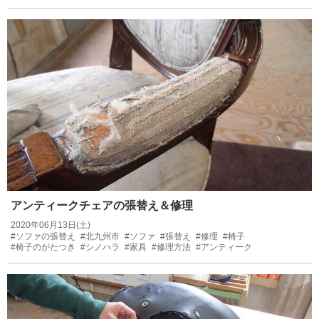
アンティークチェアの張替え＆修理
2020年06月13日(土)
#ソファの張替え
#北九州市
#ソファ
#張替え
#修理
#椅子
#椅子のがたつき
#シノハラ
#家具
#修理方法
#アンティーク