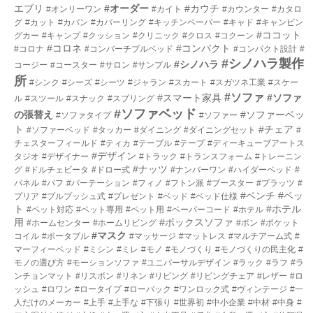
エブリ
#オーダー
#カウチ
#オンリーワン
#カイト
#カウンター
#カタロ
グ
#カット
#カバン
#カバーリング
#キッチンペーパー
#キャド
#キャンピン
#ココット
グカー
#キャンプ
#クッション
#クリニック
#クロス
#コクーン
#コロネ
#コンパクト
#コロナ
#コンバーチブルベッド
#コンパクト設計
#
#シノハラ製作
#シノハラ
コージー
#コースター
#サロン
#サンプル
所
#シンク
#シーズ
#シーツ
#ジャラン
#スカート
#スガツネ工業
#スケー
#ソファ
#スマート家具
#ソファ
ル
#スツール
#スナック
#スプリング
#ソファベッド
の張替え
#ソファーベッ
#ソファタイプ
#ソファー
ト
#チェア
#ソファーベッド
#タッカー
#ダイニング
#ダイニングセット
#
チェスターフィールド
#ティカ
#テーブル
#テープ
#ディーキューブアートス
#デザイン
タジオ
#デザイナー
#トラック
#トランスフォーム
#トレーニン
#ナッツ
グ
#ドルチェビータ
#ドロー式
#ナンバーワン
#ハイダーベッド
#
パネル
#パフ
#パーテーション
#フィノ
#フトン派
#ブースター
#プラッツ
#
#ベンチ
#ペッ
プリア
#プルプッシュ式
#プレゼント
#ベッド
#ベッド仕様
ト
#ホテル
#ペット対応
#ペット専用
#ペット用
#ペーパーコード
#ホテル
用
#ボックスソファ
#ホームセンター
#ホームリビング
#ボン
#ポケット
#マスク
コイル
#ポータブル
#マッサージ
#マットレス
#マルチアーム式
#
マーフィーベッド
#ミシン
#ミレ
#モノ
#モノづくり
#モノづくりの民主化
#
モノの選び方
#モーションソファ
#ユニバーサルデザイン
#ラック
#ラフ
#ラ
ンチョンマット
#リスボン
#リネン
#リビング
#リビングチェア
#レザー
#ロ
ッシュ
#ロワン
#ロータイプ
#ローバック
#ワンロック式
#ヴィンテージ
#一
人だけのメーカー
#上手
#上手な
#下張り
#世界初
#中小企業
#中材
#中身
#