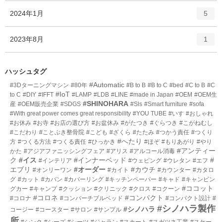
ー
ト
エ
件
2024年1月
数
5
リ
ン
ー
ト
エ
件
2023年8月
数
1
リ
ン
ー
ト
数
リ
ハッシュタグ
ー
#Automatic
#3Dターニングマシン
#80年
#B to B
#B to C
#bed
#C to B
#C
数
#IoT
to C
#DIY
#IFFT
#LAMP
#LDB
#LINE
#made in Japan
#OEM
#OEM生
#SHINOHARA
産
#OEM販売企業
#SDGS
#Sls
#Smart furniture
#sofa
#With great power comes great responsibility
#YOU TUBE
#いす
#おしゃれ
#お休み
#お寺
#お店の選び方
#お盆休み
#がたつき
#ぐらつき
#こがねむし
#こだわり
#ことぶき整骨院
#こども
#ざくら
#たたみ
#つかう責任
#つくり
#へたり
方
#つくる方法
#つくる責任
#ひっかき
#ほぞ
#もりあがり
#やり
#アンティー
かた
#アジアファニッシングフェア
#アリス
#アルコール消毒
ク
#イス
#インナーベッド
#
#インテリア
#ウェピング
#ウレタン
#エフ
エブリ
#オーダー
#カウチ
#オンリーワン
#カイト
#カウンター
#カタロ
グ
#カット
#カバン
#カバーリング
#キッチンペーパー
#キャド
#キャンピン
#ココット
グカー
#キャンプ
#クッション
#クリニック
#クロス
#コクーン
#コロネ
#コンパクト
#コロナ
#コンバーチブルベッド
#コンパクト設計
#
#シノハラ製作
#シノハラ
コージー
#コースター
#サロン
#サンプル
所
#シンク
#シーズ
#シーツ
#ジャラン
#スカート
#スガツネ工業
#スケー