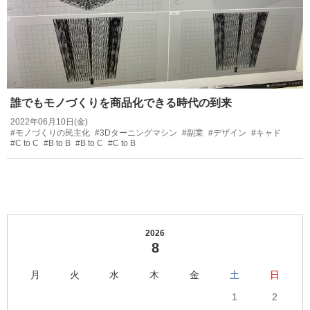
誰でもモノづくりを商品化できる時代の到来
2022年06月10日(金)
#モノづくりの民主化
#3Dターニングマシン
#副業
#デザイン
#キャド
#C to C
#B to B
#B to C
#C to B
2026
8
月
火
水
木
金
土
日
1
2