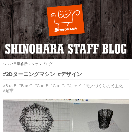
シノハラ製作所スタッフブログ
#3Dターニングマシン
#デザイン
#B to B
#B to C
#C to B
#C to C
#キャド
#モノづくりの民主化
#副業