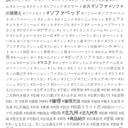
#ソファ
#スマート家具
#ソファ
ル
#スツール
#スナック
#スプリング
#ソファベッド
の張替え
#ソファーベッ
#ソファタイプ
#ソファー
ト
#チェア
#ソファーベッド
#タッカー
#ダイニング
#ダイニングセット
#
チェスターフィールド
#ティカ
#テーブル
#テープ
#ディーキューブアートス
#デザイン
タジオ
#デザイナー
#トラック
#トランスフォーム
#トレーニン
#ナッツ
グ
#ドルチェビータ
#ドロー式
#ナンバーワン
#ハイダーベッド
#
パネル
#パフ
#パーテーション
#フィノ
#フトン派
#ブースター
#プラッツ
#
#ベンチ
#ペッ
プリア
#プルプッシュ式
#プレゼント
#ベッド
#ベッド仕様
ト
#ホテル
#ペット対応
#ペット専用
#ペット用
#ペーパーコード
#ホテル
用
#ボックスソファ
#ホームセンター
#ホームリビング
#ボン
#ポケット
#マスク
コイル
#ポータブル
#マッサージ
#マットレス
#マルチアーム式
#
マーフィーベッド
#ミシン
#ミレ
#モノ
#モノづくり
#モノづくりの民主化
#
モノの選び方
#モーションソファ
#ユニバーサルデザイン
#ラック
#ラフ
#ラ
ンチョンマット
#リスボン
#リネン
#リビング
#リビングチェア
#レザー
#ロ
ッシュ
#ロワン
#ロータイプ
#ローバック
#ワンロック式
#ヴィンテージ
#一
人だけのメーカー
#上手
#上手な
#下張り
#世界初
#中小企業
#中材
#中身
#
二方胴付き接ぎ
#交換
#人の選び方
#人出不足
#仔犬
#企業の選び方
#佐賀県
#修理
#修理方法
#使い方
#使用
#価格
#便利
#個展
#値段
#働き方改革
#
#前面スライド式
先進
#公共施設
#共存
#兼業
#内部
#別注
#前面ローリン
#北九州
#動画
#北九州市
グ式
#副業
#加唐島
#勉強会
#医療
#医院
#収
#商品紹介
#塗装
納
#受注生産
#可動式
#合成皮革
#周年
#在庫販売
#変形
#
#大いなる力には、大いなる責任が伴う
#子供用
#子犬
#安価
#安全
#実績