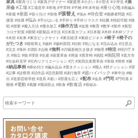
家具
#展
#家具づくり
#家具デザイナー
#家庭用
#小さい
#小型犬
#小学生
示会
#工場
#座り心地
#工場見学
#布地
#平常時
#平枘
#年末年始
#座編み
#張替え
#座面
#待合室
#座蔵
#張り分け
#張地
#強み
#後継者問題
#応
#悩み
接室
#快適
#手がはいる
#手作り
#手作りマスク
#抗菌
#持続可能
#挑
#操作方法
戦
#授業
#搬入方法
#撥水加工
#改善
#教育
#数学
#新作
#新型
コロナ対策
#新聞
#新製品
#方法
#日本茶カフェ
#日本製
#木枠
#木枠ソファ
#椅子
#椅子の
#木肘
#未来
#東京ビックサイト
#東京経済
#東経ビジネス
がたつき
#模様替え
#歯科
#歯科医院
#比較
#気になる
#沈み込み
#注意点
#無料
#特注
#注文
#海外
#消防
#点検
#片蟻形相欠き接ぎ
#物理
#特許庁
#
#病院用
犬
#独立
#猫
#理容
#生産
#産業革命
#用途
#異常時
#病院
#直方市
#社会科見学
#社内リクリエーション
#穴
#第四次産業革命
#筆箱
#簡単
#籐
#納品事例
#締め付け
#編み込み
#置きクッション
#職人
#肘クッション
#背
#超ハイバック
#記事
#診察用
#試作品
#読売新聞
#諸行無常
#車中泊
#輸
#配布
#門司
出
#造形芸術学校
#道具
#違い
#部屋を広く
#金具
#門司港
#
#電動
#飲食店
開発
#風樂
#飛沫防止
#飲食
#骨組み