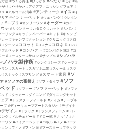
#へたり
る方法
#つくる責任
#ひっかき
#ほぞ
#も
あがり
#やりかた
#アジアファニッシングフェア
#
#アンティーク
#イス
リス
#アルコール消毒
#イ
#インナーベッド
テリア
#ウェピング
#ウレタン
#エブリ
#オーダー
エフ
#オンリーワン
#カイト
カウチ
#カウンター
#カタログ
#カット
#カバン
#
バーリング
#キッチンペーパー
#キャド
#キャンピ
グカー
#キャンプ
#クッション
#クリニック
#クロ
#ココット
#コロネ
#コクーン
#コロナ
#コンバ
#コンパクト
チブルベッド
#コンパクト設計
#コ
#シノハラ
ジー
#コースター
#サロン
#サンプル
シノハラ製作所
#シンク
#シーズ
#シーツ
#
ャラン
#スカート
#スガツネ工業
#スケール
#スツ
#ソ
#スマート家具
ル
#スナック
#スプリング
#ソフ
ァ
#ソファの張替え
#ソファタイプ
ベッド
#ソファーベット
#ソファー
#ソファ
ベッド
#タッカー
#ダイニング
#ダイニングセット
チェア
#チェスターフィールド
#ティカ
#テーブル
テープ
#ディーキューブアートスタジオ
#デザイナ
#デザイン
#トラック
#トランスフォーム
#トレ
#ナッツ
ニング
#ドルチェビータ
#ドロー式
#ナ
バーワン
#ハイダーベッド
#パネル
#パフ
#パーテ
ション
#フィノ
#フトン派
#ブースター
#プラッツ