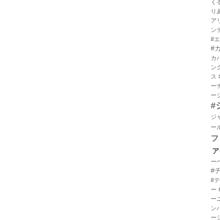
く
り
ア
ン
#
#
カ
ン
ス
ー
ー
#
ジ
ー
フ
ァ
ー
#
#
ー
ー
ン
ー