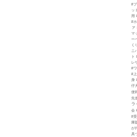
#
ッ
用
#
ァ
マ
ー
く
ニ
ト
レ
#
#
身
仔
便
先
ラ
会
#
庫
が
具