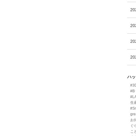
2
2
2
2
ハッ
#
#B 
#L
生
#Sm
gre
お
ぐ
こ