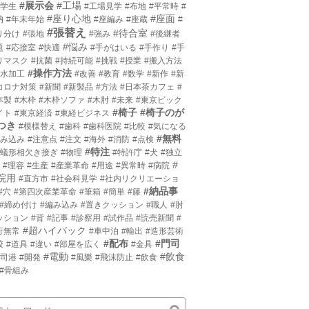
#展示会
#工場
小学生
#工場見学
#布地
#平常時
#
#座り心地
#座面
枘
#年末年始
#座編み
#座蔵
#
#張替え
#待合室
り分け
#張地
#強み
#後継者
#悩み
題
#応接室
#快適
#手がはいる
#手作り
#手
りマスク
#抗菌
#持続可能
#挑戦
#授業
#搬入方法
#操作方法
撥水加工
#改善
#教育
#数学
#新作
#新
コロナ対策
#新聞
#新製品
#方法
#日本茶カフェ
#
本製
#木枠
#木枠ソファ
#木肘
#未来
#東京ビック
#椅子
#椅子のが
イト
#東京経済
#東経ビジネス
つき
#模様替え
#歯科
#歯科医院
#比較
#気になる
#無料
沈み込み
#注意点
#注文
#海外
#消防
#点検
#特注
片蟻形相欠き接ぎ
#物理
#特許庁
#犬
#独立
#
#理容
#生産
#産業革命
#用途
#異常時
#病院
院用
#直方市
#社会科見学
#社内リクリエーショ
#納品事
#穴
#第四次産業革命
#筆箱
#簡単
#籐
#締め付け
#編み込み
#置きクッション
#職人
#肘
ッション
#背
#記事
#診察用
#試作品
#読売新聞
#
#超ハイバック
行無常
#車中泊
#輸出
#造形芸術
#配布
#門司
校
#道具
#違い
#部屋を広く
#金具
#電動
#飲食
門司港
#開発
#風樂
#飛沫防止
#飲食
#骨組み