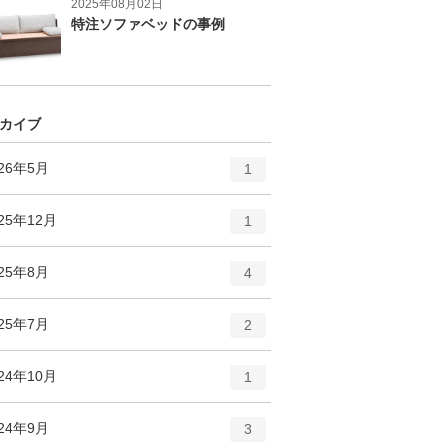
2025年08月02日
特注ソファベッドの事例
カイブ
エ
件
026年5月
1
ン
ト
エ
件
25年12月
1
リ
ン
ー
ト
エ
件
025年8月
数
4
リ
ン
ー
ト
エ
件
025年7月
数
2
リ
ン
ー
ト
エ
件
24年10月
数
1
リ
ン
ー
ト
エ
件
024年9月
数
3
リ