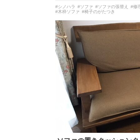
#シノハラ
#ソファ
#ソファの張替え
#修
#木枠ソファ
#椅子のがたつき