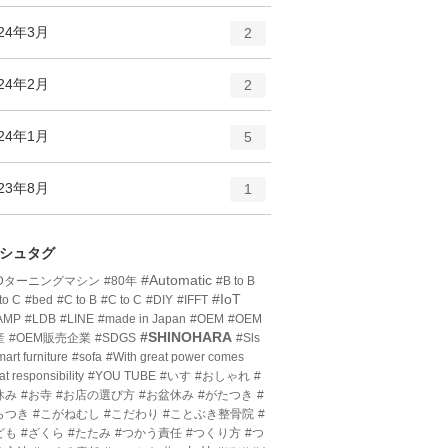
ン
ー
ト
エ
件
024年3月
数
2
リ
ン
ー
ト
エ
件
024年2月
数
2
リ
ン
ー
ト
エ
件
024年1月
数
5
リ
ン
ー
ト
エ
件
023年8月
数
1
リ
ン
ー
ト
数
リ
シュタグ
ー
#Automatic
3Dターニングマシン
#80年
#B to B
数
#IoT
to C
#bed
#C to B
#C to C
#DIY
#IFFT
AMP
#LDB
#LINE
#made in Japan
#OEM
#OEM
#SHINOHARA
産
#OEM販売企業
#SDGS
#Sls
art furniture
#sofa
#With great power comes
at responsibility
#YOU TUBE
#いす
#おしゃれ
#
休み
#お寺
#お店の選び方
#お盆休み
#がたつき
#
らつき
#こがねむし
#こだわり
#ことぶき整骨院
#
ども
#ざくら
#たたみ
#つかう責任
#つくり方
#つ