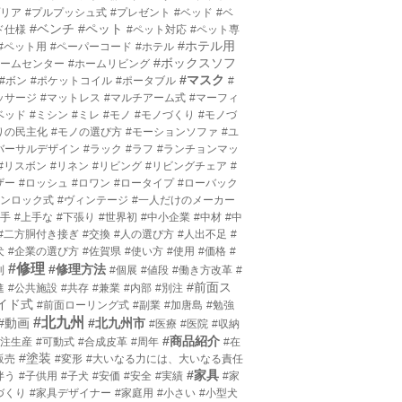
プリア
#プルプッシュ式
#プレゼント
#ベッド
#ベ
#ベンチ
#ペット
ド仕様
#ペット対応
#ペット専
#ホテル用
#ペット用
#ペーパーコード
#ホテル
#ボックスソフ
ホームセンター
#ホームリビング
#マスク
#ボン
#ポケットコイル
#ポータブル
#
ッサージ
#マットレス
#マルチアーム式
#マーフィ
ベッド
#ミシン
#ミレ
#モノ
#モノづくり
#モノづ
りの民主化
#モノの選び方
#モーションソファ
#ユ
バーサルデザイン
#ラック
#ラフ
#ランチョンマッ
#リスボン
#リネン
#リビング
#リビングチェア
#
ザー
#ロッシュ
#ロワン
#ロータイプ
#ローバック
ワンロック式
#ヴィンテージ
#一人だけのメーカー
上手
#上手な
#下張り
#世界初
#中小企業
#中材
#中
#二方胴付き接ぎ
#交換
#人の選び方
#人出不足
#
犬
#企業の選び方
#佐賀県
#使い方
#使用
#価格
#
#修理
#修理方法
利
#個展
#値段
#働き方改革
#
#前面ス
進
#公共施設
#共存
#兼業
#内部
#別注
イド式
#前面ローリング式
#副業
#加唐島
#勉強
#北九州
#動画
#北九州市
#医療
#医院
#収納
#商品紹介
受注生産
#可動式
#合成皮革
#周年
#在
#塗装
販売
#変形
#大いなる力には、大いなる責任
#家具
伴う
#子供用
#子犬
#安価
#安全
#実績
#家
づくり
#家具デザイナー
#家庭用
#小さい
#小型犬