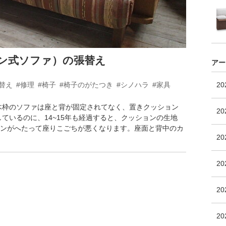
ン式ソファ）の張替え
アー
替え
#修理
#椅子
#椅子のがたつき
#シノハラ
#家具
2
木枠のソファは座と背が固定されてなく、置きクッション
20
ているのに、14~15年も経過すると、クッションの生地
ンがへたって座りこごちが悪くなります。座面と背中のカ
2
2
20
2