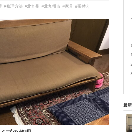
理
#修理方法
#北九州
#北九州市
#家具
#張替え
最新