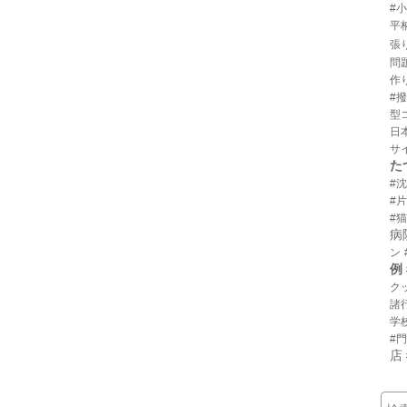
#
平
張
問
作
#
型
日
サ
た
#
#
#猫
病
ン
例
ク
諸
学
#
店