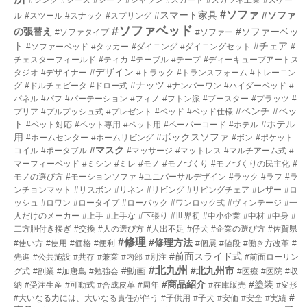
#ソファ
#スマート家具
#ソファ
ル
#スツール
#スナック
#スプリング
#ソファベッド
の張替え
#ソファーベッ
#ソファタイプ
#ソファー
ト
#チェア
#ソファーベッド
#タッカー
#ダイニング
#ダイニングセット
#
チェスターフィールド
#ティカ
#テーブル
#テープ
#ディーキューブアートス
#デザイン
タジオ
#デザイナー
#トラック
#トランスフォーム
#トレーニン
#ナッツ
グ
#ドルチェビータ
#ドロー式
#ナンバーワン
#ハイダーベッド
#
パネル
#パフ
#パーテーション
#フィノ
#フトン派
#ブースター
#プラッツ
#
#ベンチ
#ペッ
プリア
#プルプッシュ式
#プレゼント
#ベッド
#ベッド仕様
ト
#ホテル
#ペット対応
#ペット専用
#ペット用
#ペーパーコード
#ホテル
用
#ボックスソファ
#ホームセンター
#ホームリビング
#ボン
#ポケット
#マスク
コイル
#ポータブル
#マッサージ
#マットレス
#マルチアーム式
#
マーフィーベッド
#ミシン
#ミレ
#モノ
#モノづくり
#モノづくりの民主化
#
モノの選び方
#モーションソファ
#ユニバーサルデザイン
#ラック
#ラフ
#ラ
ンチョンマット
#リスボン
#リネン
#リビング
#リビングチェア
#レザー
#ロ
ッシュ
#ロワン
#ロータイプ
#ローバック
#ワンロック式
#ヴィンテージ
#一
人だけのメーカー
#上手
#上手な
#下張り
#世界初
#中小企業
#中材
#中身
#
二方胴付き接ぎ
#交換
#人の選び方
#人出不足
#仔犬
#企業の選び方
#佐賀県
#修理
#修理方法
#使い方
#使用
#価格
#便利
#個展
#値段
#働き方改革
#
#前面スライド式
先進
#公共施設
#共存
#兼業
#内部
#別注
#前面ローリン
#北九州
#動画
#北九州市
グ式
#副業
#加唐島
#勉強会
#医療
#医院
#収
#商品紹介
#塗装
納
#受注生産
#可動式
#合成皮革
#周年
#在庫販売
#変形
#
#大いなる力には、大いなる責任が伴う
#子供用
#子犬
#安価
#安全
#実績