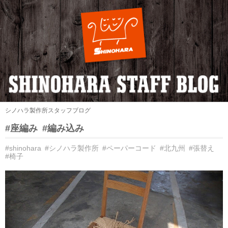
シノハラ製作所スタッフブログ
#座編み
#編み込み
#shinohara
#シノハラ製作所
#ペーパーコード
#北九州
#張替え
#椅子