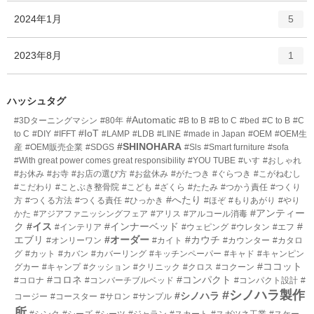
ー
ト
エ
件
2024年1月
数
5
リ
ン
ー
ト
エ
件
2023年8月
数
1
リ
ン
ー
ト
数
リ
ハッシュタグ
ー
#Automatic
#3Dターニングマシン
#80年
#B to B
#B to C
#bed
#C to B
#C
数
#IoT
to C
#DIY
#IFFT
#LAMP
#LDB
#LINE
#made in Japan
#OEM
#OEM生
#SHINOHARA
産
#OEM販売企業
#SDGS
#Sls
#Smart furniture
#sofa
#With great power comes great responsibility
#YOU TUBE
#いす
#おしゃれ
#お休み
#お寺
#お店の選び方
#お盆休み
#がたつき
#ぐらつき
#こがねむし
#こだわり
#ことぶき整骨院
#こども
#ざくら
#たたみ
#つかう責任
#つくり
#へたり
方
#つくる方法
#つくる責任
#ひっかき
#ほぞ
#もりあがり
#やり
#アンティー
かた
#アジアファニッシングフェア
#アリス
#アルコール消毒
ク
#イス
#インナーベッド
#
#インテリア
#ウェピング
#ウレタン
#エフ
エブリ
#オーダー
#カウチ
#オンリーワン
#カイト
#カウンター
#カタロ
グ
#カット
#カバン
#カバーリング
#キッチンペーパー
#キャド
#キャンピン
#ココット
グカー
#キャンプ
#クッション
#クリニック
#クロス
#コクーン
#コロネ
#コンパクト
#コロナ
#コンバーチブルベッド
#コンパクト設計
#
#シノハラ製作
#シノハラ
コージー
#コースター
#サロン
#サンプル
所
#シンク
#シーズ
#シーツ
#ジャラン
#スカート
#スガツネ工業
#スケー