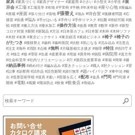
家具
#展
#家具づくり
#家具デザイナー
#家庭用
#小さい
#小型犬
#小学生
示会
#工場
#座り心地
#工場見学
#布地
#平常時
#平枘
#年末年始
#座編み
#張替え
#座面
#待合室
#座蔵
#張り分け
#張地
#強み
#後継者問題
#応
#悩み
接室
#快適
#手がはいる
#手作り
#手作りマスク
#抗菌
#持続可能
#挑
#操作方法
戦
#授業
#搬入方法
#撥水加工
#改善
#教育
#数学
#新作
#新型
コロナ対策
#新聞
#新製品
#方法
#日本茶カフェ
#日本製
#木枠
#木枠ソファ
#椅子
#椅子の
#木肘
#未来
#東京ビックサイト
#東京経済
#東経ビジネス
がたつき
#模様替え
#歯科
#歯科医院
#比較
#気になる
#沈み込み
#注意点
#無料
#特注
#注文
#海外
#消防
#点検
#片蟻形相欠き接ぎ
#物理
#特許庁
#
#病院用
犬
#独立
#猫
#理容
#生産
#産業革命
#用途
#異常時
#病院
#直方市
#社会科見学
#社内リクリエーション
#穴
#第四次産業革命
#筆箱
#簡単
#籐
#納品事例
#締め付け
#編み込み
#置きクッション
#職人
#肘クッション
#背
#超ハイバック
#記事
#診察用
#試作品
#読売新聞
#諸行無常
#車中泊
#輸
#配布
#門司
出
#造形芸術学校
#道具
#違い
#部屋を広く
#金具
#門司港
#
#電動
#飲食店
開発
#風樂
#飛沫防止
#飲食
#骨組み