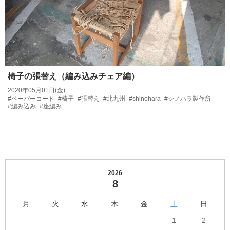
椅子の張替え（編み込みチェア編）
2020年05月01日(金)
#ペーパーコード
#椅子
#張替え
#北九州
#shinohara
#シノハラ製作所
#編み込み
#座編み
2026
8
月
火
水
木
金
土
日
1
2