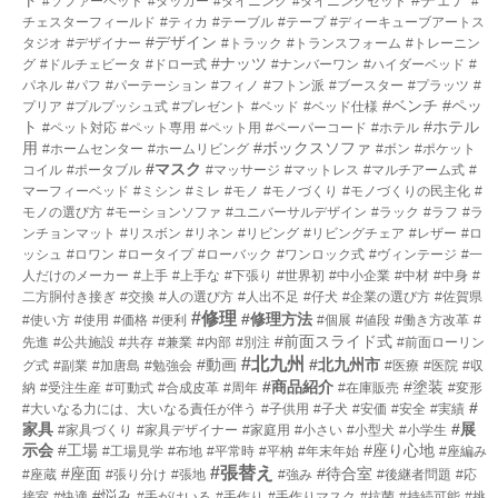
#ソファーベッド
#タッカー
#ダイニング
#ダイニングセット
#
チェスターフィールド
#ティカ
#テーブル
#テープ
#ディーキューブアートス
#デザイン
タジオ
#デザイナー
#トラック
#トランスフォーム
#トレーニン
#ナッツ
グ
#ドルチェビータ
#ドロー式
#ナンバーワン
#ハイダーベッド
#
パネル
#パフ
#パーテーション
#フィノ
#フトン派
#ブースター
#プラッツ
#
#ベンチ
#ペッ
プリア
#プルプッシュ式
#プレゼント
#ベッド
#ベッド仕様
ト
#ホテル
#ペット対応
#ペット専用
#ペット用
#ペーパーコード
#ホテル
用
#ボックスソファ
#ホームセンター
#ホームリビング
#ボン
#ポケット
#マスク
コイル
#ポータブル
#マッサージ
#マットレス
#マルチアーム式
#
マーフィーベッド
#ミシン
#ミレ
#モノ
#モノづくり
#モノづくりの民主化
#
モノの選び方
#モーションソファ
#ユニバーサルデザイン
#ラック
#ラフ
#ラ
ンチョンマット
#リスボン
#リネン
#リビング
#リビングチェア
#レザー
#ロ
ッシュ
#ロワン
#ロータイプ
#ローバック
#ワンロック式
#ヴィンテージ
#一
人だけのメーカー
#上手
#上手な
#下張り
#世界初
#中小企業
#中材
#中身
#
二方胴付き接ぎ
#交換
#人の選び方
#人出不足
#仔犬
#企業の選び方
#佐賀県
#修理
#修理方法
#使い方
#使用
#価格
#便利
#個展
#値段
#働き方改革
#
#前面スライド式
先進
#公共施設
#共存
#兼業
#内部
#別注
#前面ローリン
#北九州
#動画
#北九州市
グ式
#副業
#加唐島
#勉強会
#医療
#医院
#収
#商品紹介
#塗装
納
#受注生産
#可動式
#合成皮革
#周年
#在庫販売
#変形
#
#大いなる力には、大いなる責任が伴う
#子供用
#子犬
#安価
#安全
#実績
家具
#展
#家具づくり
#家具デザイナー
#家庭用
#小さい
#小型犬
#小学生
示会
#工場
#座り心地
#工場見学
#布地
#平常時
#平枘
#年末年始
#座編み
#張替え
#座面
#待合室
#座蔵
#張り分け
#張地
#強み
#後継者問題
#応
#悩み
接室
#快適
#手がはいる
#手作り
#手作りマスク
#抗菌
#持続可能
#挑