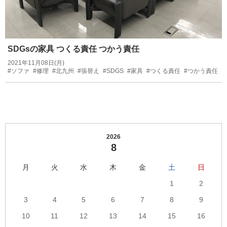
SDGsの家具 つくる責任 つかう責任
2021年11月08日(月)
#ソファ
#修理
#北九州
#張替え
#SDGS
#家具
#つくる責任
#つかう責任
2026
8
月
火
水
木
金
土
日
1
2
3
4
5
6
7
8
9
10
11
12
13
14
15
16