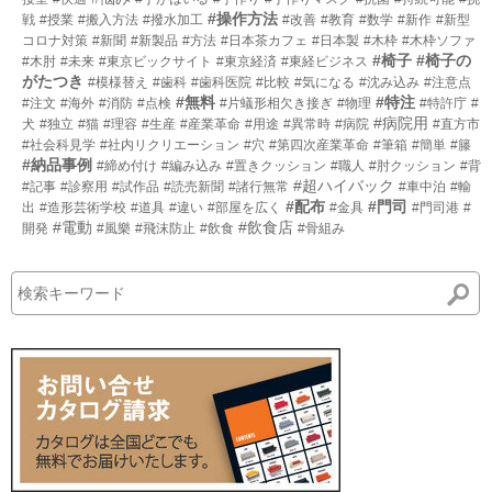
#操作方法
戦
#授業
#搬入方法
#撥水加工
#改善
#教育
#数学
#新作
#新型
コロナ対策
#新聞
#新製品
#方法
#日本茶カフェ
#日本製
#木枠
#木枠ソファ
#椅子
#椅子の
#木肘
#未来
#東京ビックサイト
#東京経済
#東経ビジネス
がたつき
#模様替え
#歯科
#歯科医院
#比較
#気になる
#沈み込み
#注意点
#無料
#特注
#注文
#海外
#消防
#点検
#片蟻形相欠き接ぎ
#物理
#特許庁
#
#病院用
犬
#独立
#猫
#理容
#生産
#産業革命
#用途
#異常時
#病院
#直方市
#社会科見学
#社内リクリエーション
#穴
#第四次産業革命
#筆箱
#簡単
#籐
#納品事例
#締め付け
#編み込み
#置きクッション
#職人
#肘クッション
#背
#超ハイバック
#記事
#診察用
#試作品
#読売新聞
#諸行無常
#車中泊
#輸
#配布
#門司
出
#造形芸術学校
#道具
#違い
#部屋を広く
#金具
#門司港
#
#電動
#飲食店
開発
#風樂
#飛沫防止
#飲食
#骨組み