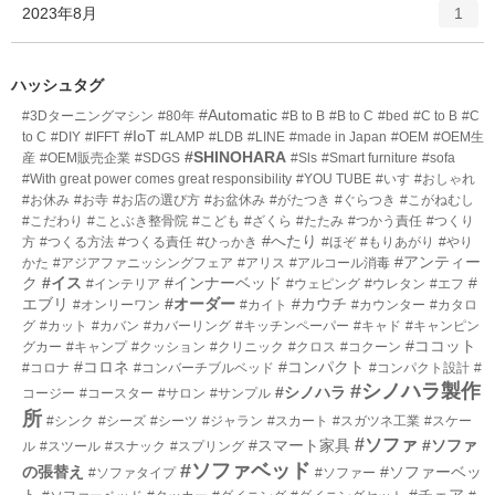
ト
エ
件
2023年8月
数
1
リ
ン
ー
ト
数
リ
ハッシュタグ
ー
#Automatic
#3Dターニングマシン
#80年
#B to B
#B to C
#bed
#C to B
#C
数
#IoT
to C
#DIY
#IFFT
#LAMP
#LDB
#LINE
#made in Japan
#OEM
#OEM生
#SHINOHARA
産
#OEM販売企業
#SDGS
#Sls
#Smart furniture
#sofa
#With great power comes great responsibility
#YOU TUBE
#いす
#おしゃれ
#お休み
#お寺
#お店の選び方
#お盆休み
#がたつき
#ぐらつき
#こがねむし
#こだわり
#ことぶき整骨院
#こども
#ざくら
#たたみ
#つかう責任
#つくり
#へたり
方
#つくる方法
#つくる責任
#ひっかき
#ほぞ
#もりあがり
#やり
#アンティー
かた
#アジアファニッシングフェア
#アリス
#アルコール消毒
ク
#イス
#インナーベッド
#
#インテリア
#ウェピング
#ウレタン
#エフ
エブリ
#オーダー
#カウチ
#オンリーワン
#カイト
#カウンター
#カタロ
グ
#カット
#カバン
#カバーリング
#キッチンペーパー
#キャド
#キャンピン
#ココット
グカー
#キャンプ
#クッション
#クリニック
#クロス
#コクーン
#コロネ
#コンパクト
#コロナ
#コンバーチブルベッド
#コンパクト設計
#
#シノハラ製作
#シノハラ
コージー
#コースター
#サロン
#サンプル
所
#シンク
#シーズ
#シーツ
#ジャラン
#スカート
#スガツネ工業
#スケー
#ソファ
#スマート家具
#ソファ
ル
#スツール
#スナック
#スプリング
#ソファベッド
の張替え
#ソファーベッ
#ソファタイプ
#ソファー
ト
#チェア