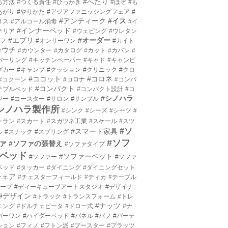
#へたり
る方法
#つくる責任
#ひっかき
#ほぞ
#も
あがり
#やりかた
#アジアファニッシングフェア
#
#アンティーク
#イス
リス
#アルコール消毒
#イ
#インナーベッド
テリア
#ウェピング
#ウレタン
#エブリ
#オーダー
エフ
#オンリーワン
#カイト
カウチ
#カウンター
#カタログ
#カット
#カバン
#
バーリング
#キッチンペーパー
#キャド
#キャンピ
グカー
#キャンプ
#クッション
#クリニック
#クロ
#ココット
#コロネ
#コクーン
#コロナ
#コンバ
#コンパクト
チブルベッド
#コンパクト設計
#コ
#シノハラ
ジー
#コースター
#サロン
#サンプル
シノハラ製作所
#シンク
#シーズ
#シーツ
#
ャラン
#スカート
#スガツネ工業
#スケール
#スツ
#ソ
#スマート家具
ル
#スナック
#スプリング
#ソフ
ァ
#ソファの張替え
#ソファタイプ
ベッド
#ソファーベット
#ソファー
#ソファ
ベッド
#タッカー
#ダイニング
#ダイニングセット
チェア
#チェスターフィールド
#ティカ
#テーブル
テープ
#ディーキューブアートスタジオ
#デザイナ
#デザイン
#トラック
#トランスフォーム
#トレ
#ナッツ
ニング
#ドルチェビータ
#ドロー式
#ナ
バーワン
#ハイダーベッド
#パネル
#パフ
#パーテ
ション
#フィノ
#フトン派
#ブースター
#プラッツ