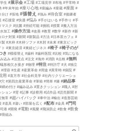
#展示会
#工場
小学生
#工場見学
#布地
#平常時
#
#座り心地
#座面
枘
#年末年始
#座編み
#座蔵
#
#張替え
#待合室
り分け
#張地
#強み
#後継者
#悩み
題
#応接室
#快適
#手がはいる
#手作り
#手
りマスク
#抗菌
#持続可能
#挑戦
#授業
#搬入方法
#操作方法
撥水加工
#改善
#教育
#数学
#新作
#新
コロナ対策
#新聞
#新製品
#方法
#日本茶カフェ
#
本製
#木枠
#木枠ソファ
#木肘
#未来
#東京ビック
#椅子
#椅子のが
イト
#東京経済
#東経ビジネス
つき
#模様替え
#歯科
#歯科医院
#比較
#気になる
#無料
沈み込み
#注意点
#注文
#海外
#消防
#点検
#特注
片蟻形相欠き接ぎ
#物理
#特許庁
#犬
#独立
#
#理容
#生産
#産業革命
#用途
#異常時
#病院
院用
#直方市
#社会科見学
#社内リクリエーショ
#納品事
#穴
#第四次産業革命
#筆箱
#簡単
#籐
#締め付け
#編み込み
#置きクッション
#職人
#肘
ッション
#背
#記事
#診察用
#試作品
#読売新聞
#
#超ハイバック
行無常
#車中泊
#輸出
#造形芸術
#配布
#門司
校
#道具
#違い
#部屋を広く
#金具
#電動
#飲食
門司港
#開発
#風樂
#飛沫防止
#飲食
#骨組み