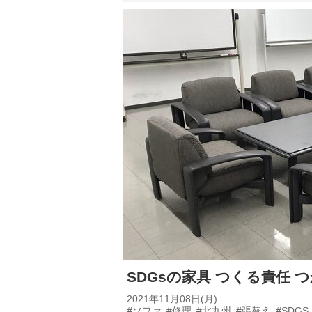
SDGsの家具 つくる責任 
2021年11月08日(月)
#ソファ
#修理
#北九州
#張替え
#SDGS