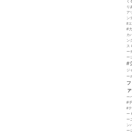
く
り
ア
ン
#
#
カ
ン
ス
ー
ー
#
ジ
ー
フ
ァ
ー
#
#
ー
ー
ン
ー