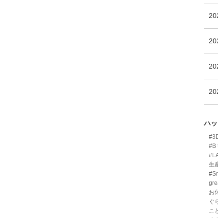
2
2
2
2
ハッ
#
#B 
#L
生
#Sm
gre
お
ぐ
こ