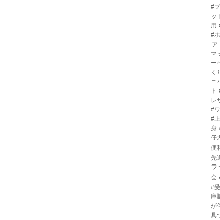
#
ッ
用
#
ァ
マ
ー
く
ニ
ト
レ
#
#
身
仔
便
先
ラ
会
#
庫
が
具