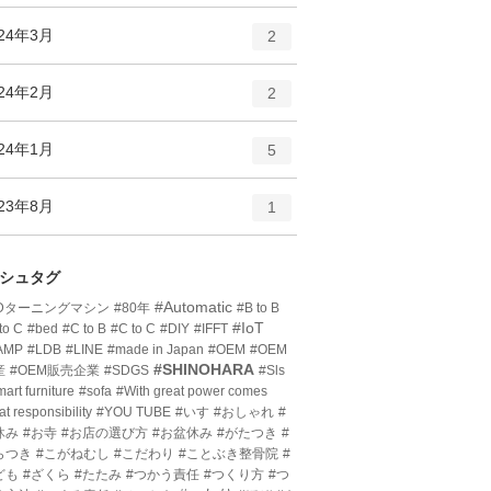
ン
ー
ト
エ
件
024年3月
数
2
リ
ン
ー
ト
エ
件
024年2月
数
2
リ
ン
ー
ト
エ
件
024年1月
数
5
リ
ン
ー
ト
エ
件
023年8月
数
1
リ
ン
ー
ト
数
リ
シュタグ
ー
#Automatic
3Dターニングマシン
#80年
#B to B
数
#IoT
to C
#bed
#C to B
#C to C
#DIY
#IFFT
AMP
#LDB
#LINE
#made in Japan
#OEM
#OEM
#SHINOHARA
産
#OEM販売企業
#SDGS
#Sls
art furniture
#sofa
#With great power comes
at responsibility
#YOU TUBE
#いす
#おしゃれ
#
休み
#お寺
#お店の選び方
#お盆休み
#がたつき
#
らつき
#こがねむし
#こだわり
#ことぶき整骨院
#
ども
#ざくら
#たたみ
#つかう責任
#つくり方
#つ