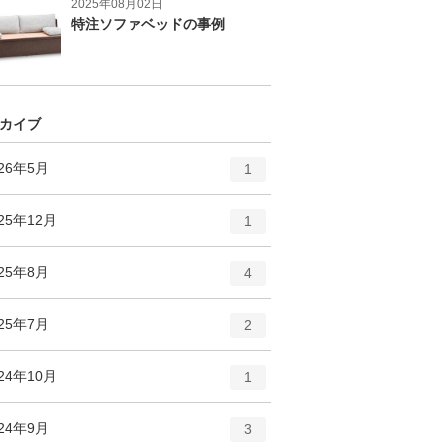
2025年08月02日
特注ソファベッドの事例
カイブ
エ
件
026年5月
1
ン
ト
エ
件
25年12月
1
リ
ン
ー
ト
エ
件
025年8月
数
4
リ
ン
ー
ト
エ
件
025年7月
数
2
リ
ン
ー
ト
エ
件
24年10月
数
1
リ
ン
ー
ト
エ
件
024年9月
数
3
リ