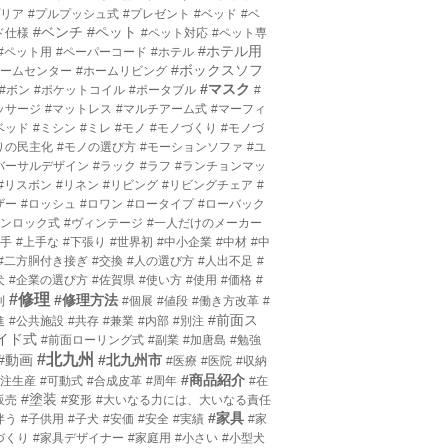
プリア
#プルプッシュ式
#プレゼント
#ベッド
#ベ
#ベンチ
#ペット
ド仕様
#ペット対応
#ペット専
#ホテル用
#ペット用
#ペーパーコード
#ホテル
#ボックスソフ
ホームセンター
#ホームリビング
#マスク
#ボン
#ポケットコイル
#ポータブル
#
ッサージ
#マットレス
#マルチアーム式
#マーフィ
ベッド
#ミシン
#ミレ
#モノ
#モノづくり
#モノづ
りの民主化
#モノの選び方
#モーションソファ
#ユ
バーサルデザイン
#ラック
#ラフ
#ランチョンマッ
#リスボン
#リネン
#リビング
#リビングチェア
#
ザー
#ロッシュ
#ロワン
#ロータイプ
#ローバック
ワンロック式
#ヴィンテージ
#一人だけのメーカー
上手
#上手な
#下張り
#世界初
#中小企業
#中材
#中
#二方胴付き接ぎ
#交換
#人の選び方
#人出不足
#
犬
#企業の選び方
#佐賀県
#使い方
#使用
#価格
#
#修理
#修理方法
利
#個展
#値段
#働き方改革
#
#前面ス
進
#公共施設
#共存
#兼業
#内部
#別注
イド式
#前面ローリング式
#副業
#加唐島
#勉強
#北九州
#動画
#北九州市
#医療
#医院
#収納
#商品紹介
受注生産
#可動式
#合成皮革
#周年
#在
#塗装
販売
#変形
#大いなる力には、大いなる責任
#家具
伴う
#子供用
#子犬
#安価
#安全
#実績
#家
づくり
#家具デザイナー
#家庭用
#小さい
#小型犬