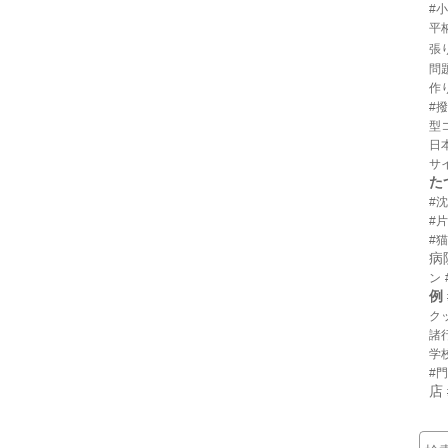
#
平
張
問
作
#
型
日
サ
た
#
#
#猫
病
ン
例
ク
諸
学
#
店