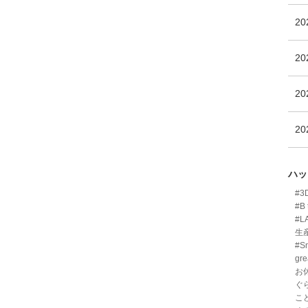
2
2
2
2
ハッ
#
#B 
#L
生
#Sm
gre
お
ぐ
こ