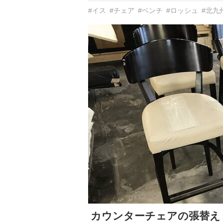
#イス
#チェア
#ベンチ
#ロッシュ
#北九
カウンターチェアの張替え