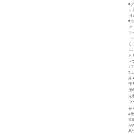
#
ッ
用
#
ァ
マ
ー
く
ニ
ト
レ
#
#
身
仔
便
先
ラ
会
#
庫
が
具