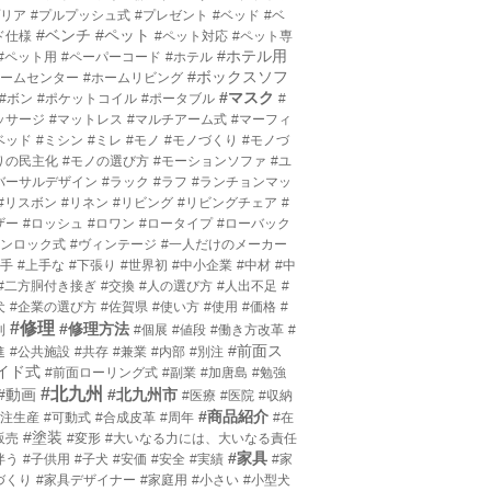
プリア
#プルプッシュ式
#プレゼント
#ベッド
#ベ
#ベンチ
#ペット
ド仕様
#ペット対応
#ペット専
#ホテル用
#ペット用
#ペーパーコード
#ホテル
#ボックスソフ
ホームセンター
#ホームリビング
#マスク
#ボン
#ポケットコイル
#ポータブル
#
ッサージ
#マットレス
#マルチアーム式
#マーフィ
ベッド
#ミシン
#ミレ
#モノ
#モノづくり
#モノづ
りの民主化
#モノの選び方
#モーションソファ
#ユ
バーサルデザイン
#ラック
#ラフ
#ランチョンマッ
#リスボン
#リネン
#リビング
#リビングチェア
#
ザー
#ロッシュ
#ロワン
#ロータイプ
#ローバック
ワンロック式
#ヴィンテージ
#一人だけのメーカー
上手
#上手な
#下張り
#世界初
#中小企業
#中材
#中
#二方胴付き接ぎ
#交換
#人の選び方
#人出不足
#
犬
#企業の選び方
#佐賀県
#使い方
#使用
#価格
#
#修理
#修理方法
利
#個展
#値段
#働き方改革
#
#前面ス
進
#公共施設
#共存
#兼業
#内部
#別注
イド式
#前面ローリング式
#副業
#加唐島
#勉強
#北九州
#動画
#北九州市
#医療
#医院
#収納
#商品紹介
受注生産
#可動式
#合成皮革
#周年
#在
#塗装
販売
#変形
#大いなる力には、大いなる責任
#家具
伴う
#子供用
#子犬
#安価
#安全
#実績
#家
づくり
#家具デザイナー
#家庭用
#小さい
#小型犬