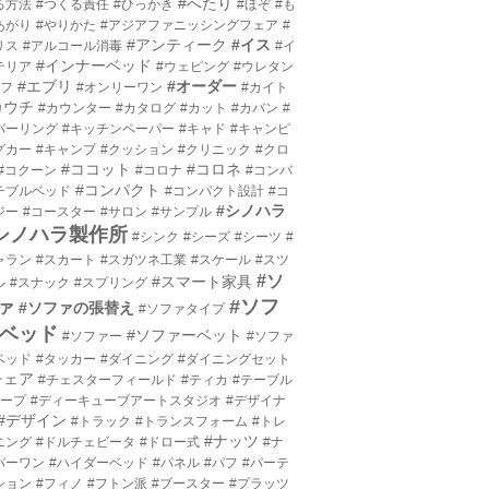
#へたり
る方法
#つくる責任
#ひっかき
#ほぞ
#も
あがり
#やりかた
#アジアファニッシングフェア
#
#アンティーク
#イス
リス
#アルコール消毒
#イ
#インナーベッド
テリア
#ウェピング
#ウレタン
#エブリ
#オーダー
エフ
#オンリーワン
#カイト
カウチ
#カウンター
#カタログ
#カット
#カバン
#
バーリング
#キッチンペーパー
#キャド
#キャンピ
グカー
#キャンプ
#クッション
#クリニック
#クロ
#ココット
#コロネ
#コクーン
#コロナ
#コンバ
#コンパクト
チブルベッド
#コンパクト設計
#コ
#シノハラ
ジー
#コースター
#サロン
#サンプル
シノハラ製作所
#シンク
#シーズ
#シーツ
#
ャラン
#スカート
#スガツネ工業
#スケール
#スツ
#ソ
#スマート家具
ル
#スナック
#スプリング
#ソフ
ァ
#ソファの張替え
#ソファタイプ
ベッド
#ソファーベット
#ソファー
#ソファ
ベッド
#タッカー
#ダイニング
#ダイニングセット
チェア
#チェスターフィールド
#ティカ
#テーブル
テープ
#ディーキューブアートスタジオ
#デザイナ
#デザイン
#トラック
#トランスフォーム
#トレ
#ナッツ
ニング
#ドルチェビータ
#ドロー式
#ナ
バーワン
#ハイダーベッド
#パネル
#パフ
#パーテ
ション
#フィノ
#フトン派
#ブースター
#プラッツ