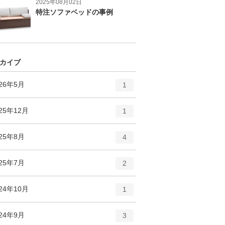
2025年08月02日
特注ソファベッドの事例
カイブ
エ
件
026年5月
1
ン
ト
エ
件
25年12月
1
リ
ン
ー
ト
エ
件
025年8月
数
4
リ
ン
ー
ト
エ
件
025年7月
数
2
リ
ン
ー
ト
エ
件
24年10月
数
1
リ
ン
ー
ト
エ
件
024年9月
数
3
リ