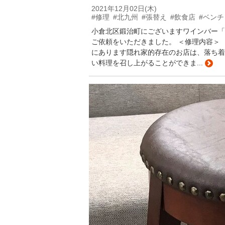
2021年12月02日(木)
#修理
#北九州
#張替え
#飲食店
#ベンチ
小倉北区鍛治町にございますワインバー「W
ご依頼をいただきました。 ＜修理内容＞ ・表
にあります隠れ家的存在のお店は、落ち着
い料理を召し上がることができま...