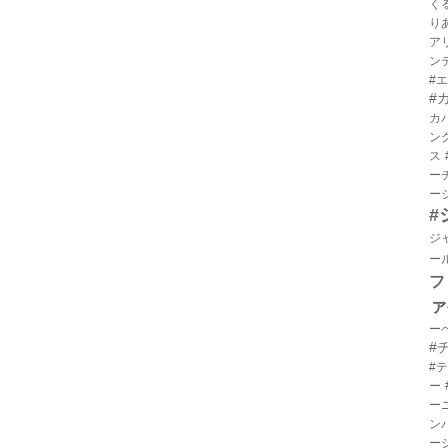
く
り
ア
ン
#
#
カ
ン
ス
ー
ー
#
ジ
ー
フ
ァ
ー
#
#
ー
ー
ン
ー