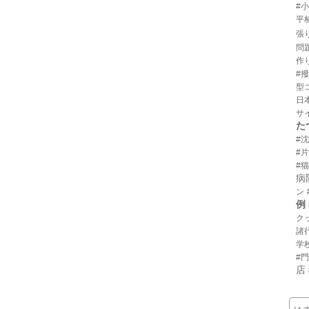
#
平
張
問
作
#
型
日
サ
た
#
#
#猫
病
ン
例
ク
諸
学
#
店