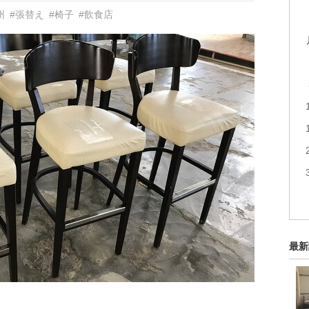
州
#張替え
#椅子
#飲食店
最新