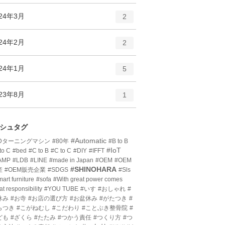
ン
ー
ト
エ
件
024年3月
数
2
リ
ン
ー
ト
エ
件
024年2月
数
2
リ
ン
ー
ト
エ
件
024年1月
数
5
リ
ン
ー
ト
エ
件
023年8月
数
1
リ
ン
ー
ト
数
リ
シュタグ
ー
#Automatic
3Dターニングマシン
#80年
#B to B
数
#IoT
to C
#bed
#C to B
#C to C
#DIY
#IFFT
AMP
#LDB
#LINE
#made in Japan
#OEM
#OEM
#SHINOHARA
産
#OEM販売企業
#SDGS
#Sls
art furniture
#sofa
#With great power comes
at responsibility
#YOU TUBE
#いす
#おしゃれ
#
休み
#お寺
#お店の選び方
#お盆休み
#がたつき
#
らつき
#こがねむし
#こだわり
#ことぶき整骨院
#
ども
#ざくら
#たたみ
#つかう責任
#つくり方
#つ