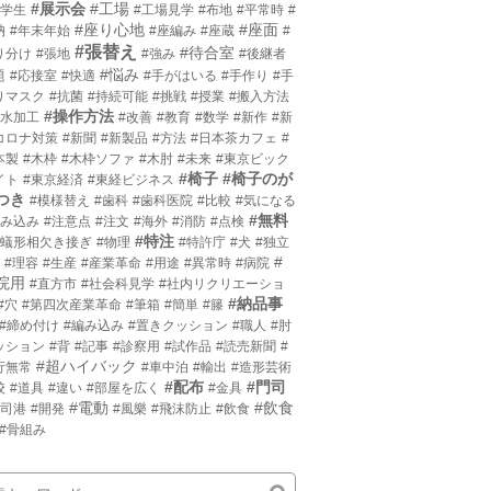
#展示会
#工場
小学生
#工場見学
#布地
#平常時
#
#座り心地
#座面
枘
#年末年始
#座編み
#座蔵
#
#張替え
#待合室
り分け
#張地
#強み
#後継者
#悩み
題
#応接室
#快適
#手がはいる
#手作り
#手
りマスク
#抗菌
#持続可能
#挑戦
#授業
#搬入方法
#操作方法
撥水加工
#改善
#教育
#数学
#新作
#新
コロナ対策
#新聞
#新製品
#方法
#日本茶カフェ
#
本製
#木枠
#木枠ソファ
#木肘
#未来
#東京ビック
#椅子
#椅子のが
イト
#東京経済
#東経ビジネス
つき
#模様替え
#歯科
#歯科医院
#比較
#気になる
#無料
沈み込み
#注意点
#注文
#海外
#消防
#点検
#特注
片蟻形相欠き接ぎ
#物理
#特許庁
#犬
#独立
#
#理容
#生産
#産業革命
#用途
#異常時
#病院
院用
#直方市
#社会科見学
#社内リクリエーショ
#納品事
#穴
#第四次産業革命
#筆箱
#簡単
#籐
#締め付け
#編み込み
#置きクッション
#職人
#肘
ッション
#背
#記事
#診察用
#試作品
#読売新聞
#
#超ハイバック
行無常
#車中泊
#輸出
#造形芸術
#配布
#門司
校
#道具
#違い
#部屋を広く
#金具
#電動
#飲食
門司港
#開発
#風樂
#飛沫防止
#飲食
#骨組み