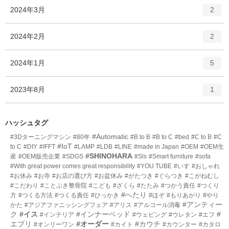
ト
エ
件
2024年3月
数
2
リ
ン
ー
ト
エ
件
2024年2月
数
2
リ
ン
ー
ト
エ
件
2024年1月
数
5
リ
ン
ー
ト
エ
件
2023年8月
数
1
リ
ン
ー
ト
数
リ
ハッシュタグ
ー
#Automatic
#3Dターニングマシン
#80年
#B to B
#B to C
#bed
#C to B
#C
数
#IoT
to C
#DIY
#IFFT
#LAMP
#LDB
#LINE
#made in Japan
#OEM
#OEM生
#SHINOHARA
産
#OEM販売企業
#SDGS
#Sls
#Smart furniture
#sofa
#With great power comes great responsibility
#YOU TUBE
#いす
#おしゃれ
#お休み
#お寺
#お店の選び方
#お盆休み
#がたつき
#ぐらつき
#こがねむし
#こだわり
#ことぶき整骨院
#こども
#ざくら
#たたみ
#つかう責任
#つくり
#へたり
方
#つくる方法
#つくる責任
#ひっかき
#ほぞ
#もりあがり
#やり
#アンティー
かた
#アジアファニッシングフェア
#アリス
#アルコール消毒
ク
#イス
#インナーベッド
#
#インテリア
#ウェピング
#ウレタン
#エフ
エブリ
#オーダー
#カウチ
#オンリーワン
#カイト
#カウンター
#カタロ