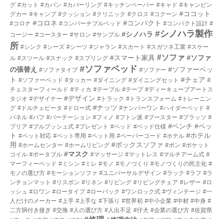
グ
#カット
#カバン
#カバーリング
#キッチンペーパー
#キャド
#キャンピン
#ココット
グカー
#キャンプ
#クッション
#クリニック
#クロス
#コクーン
#コロネ
#コンパクト
#コロナ
#コンバーチブルベッド
#コンパクト設計
#
#シノハラ製作
#シノハラ
コージー
#コースター
#サロン
#サンプル
所
#シンク
#シーズ
#シーツ
#ジャラン
#スカート
#スガツネ工業
#スケー
#ソファ
#スマート家具
#ソファ
ル
#スツール
#スナック
#スプリング
#ソファベッド
の張替え
#ソファーベッ
#ソファタイプ
#ソファー
ト
#チェア
#ソファーベッド
#タッカー
#ダイニング
#ダイニングセット
#
チェスターフィールド
#ティカ
#テーブル
#テープ
#ディーキューブアートス
#デザイン
タジオ
#デザイナー
#トラック
#トランスフォーム
#トレーニン
#ナッツ
グ
#ドルチェビータ
#ドロー式
#ナンバーワン
#ハイダーベッド
#
パネル
#パフ
#パーテーション
#フィノ
#フトン派
#ブースター
#プラッツ
#
#ベンチ
#ペッ
プリア
#プルプッシュ式
#プレゼント
#ベッド
#ベッド仕様
ト
#ホテル
#ペット対応
#ペット専用
#ペット用
#ペーパーコード
#ホテル
用
#ボックスソファ
#ホームセンター
#ホームリビング
#ボン
#ポケット
#マスク
コイル
#ポータブル
#マッサージ
#マットレス
#マルチアーム式
#
マーフィーベッド
#ミシン
#ミレ
#モノ
#モノづくり
#モノづくりの民主化
#
モノの選び方
#モーションソファ
#ユニバーサルデザイン
#ラック
#ラフ
#ラ
ンチョンマット
#リスボン
#リネン
#リビング
#リビングチェア
#レザー
#ロ
ッシュ
#ロワン
#ロータイプ
#ローバック
#ワンロック式
#ヴィンテージ
#一
人だけのメーカー
#上手
#上手な
#下張り
#世界初
#中小企業
#中材
#中身
#
二方胴付き接ぎ
#交換
#人の選び方
#人出不足
#仔犬
#企業の選び方
#佐賀県