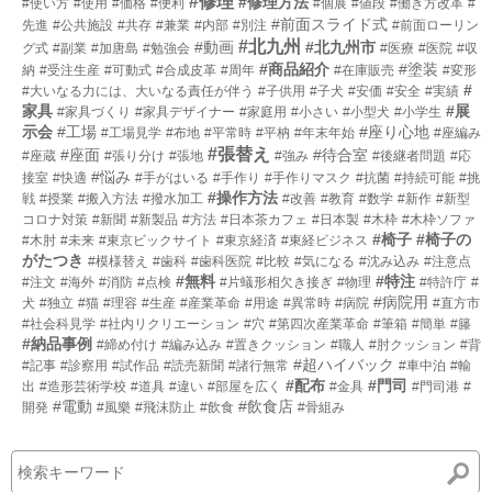
#修理
#修理方法
#使い方
#使用
#価格
#便利
#個展
#値段
#働き方改革
#
#前面スライド式
先進
#公共施設
#共存
#兼業
#内部
#別注
#前面ローリン
#北九州
#動画
#北九州市
グ式
#副業
#加唐島
#勉強会
#医療
#医院
#収
#商品紹介
#塗装
納
#受注生産
#可動式
#合成皮革
#周年
#在庫販売
#変形
#
#大いなる力には、大いなる責任が伴う
#子供用
#子犬
#安価
#安全
#実績
家具
#展
#家具づくり
#家具デザイナー
#家庭用
#小さい
#小型犬
#小学生
示会
#工場
#座り心地
#工場見学
#布地
#平常時
#平枘
#年末年始
#座編み
#張替え
#座面
#待合室
#座蔵
#張り分け
#張地
#強み
#後継者問題
#応
#悩み
接室
#快適
#手がはいる
#手作り
#手作りマスク
#抗菌
#持続可能
#挑
#操作方法
戦
#授業
#搬入方法
#撥水加工
#改善
#教育
#数学
#新作
#新型
コロナ対策
#新聞
#新製品
#方法
#日本茶カフェ
#日本製
#木枠
#木枠ソファ
#椅子
#椅子の
#木肘
#未来
#東京ビックサイト
#東京経済
#東経ビジネス
がたつき
#模様替え
#歯科
#歯科医院
#比較
#気になる
#沈み込み
#注意点
#無料
#特注
#注文
#海外
#消防
#点検
#片蟻形相欠き接ぎ
#物理
#特許庁
#
#病院用
犬
#独立
#猫
#理容
#生産
#産業革命
#用途
#異常時
#病院
#直方市
#社会科見学
#社内リクリエーション
#穴
#第四次産業革命
#筆箱
#簡単
#籐
#納品事例
#締め付け
#編み込み
#置きクッション
#職人
#肘クッション
#背
#超ハイバック
#記事
#診察用
#試作品
#読売新聞
#諸行無常
#車中泊
#輸
#配布
#門司
出
#造形芸術学校
#道具
#違い
#部屋を広く
#金具
#門司港
#
#電動
#飲食店
開発
#風樂
#飛沫防止
#飲食
#骨組み