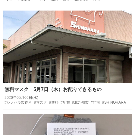
無料マスク 5月7日（木）お配りできるもの
2020年05月06日(水)
#シノハラ製作所
#マスク
#無料
#配布
#北九州市
#門司
#SHINOHARA