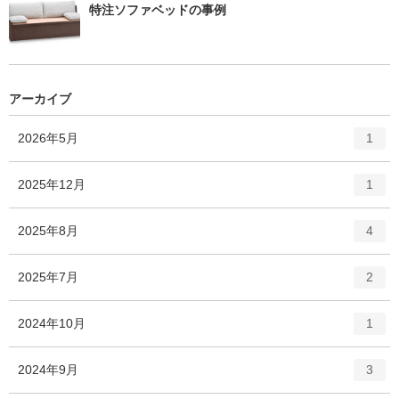
特注ソファベッドの事例
アーカイブ
エ
件
2026年5月
1
ン
ト
エ
件
2025年12月
1
リ
ン
ー
ト
エ
件
2025年8月
数
4
リ
ン
ー
ト
エ
件
2025年7月
数
2
リ
ン
ー
ト
エ
件
2024年10月
数
1
リ
ン
ー
ト
エ
件
2024年9月
数
3
リ
ン
ー