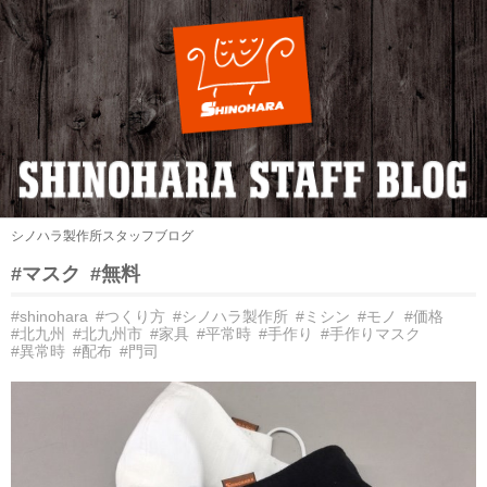
シノハラ製作所スタッフブログ
#マスク
#無料
#shinohara
#つくり方
#シノハラ製作所
#ミシン
#モノ
#価格
#北九州
#北九州市
#家具
#平常時
#手作り
#手作りマスク
#異常時
#配布
#門司