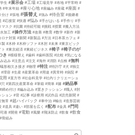
#展示会
#工場
小学生
#工場見学
#布地
#平常時
#
#座り心地
#座面
枘
#年末年始
#座編み
#座蔵
#
#張替え
#待合室
り分け
#張地
#強み
#後継者
#悩み
題
#応接室
#快適
#手がはいる
#手作り
#手
りマスク
#抗菌
#持続可能
#挑戦
#授業
#搬入方法
#操作方法
撥水加工
#改善
#教育
#数学
#新作
#新
コロナ対策
#新聞
#新製品
#方法
#日本茶カフェ
#
本製
#木枠
#木枠ソファ
#木肘
#未来
#東京ビック
#椅子
#椅子のが
イト
#東京経済
#東経ビジネス
つき
#模様替え
#歯科
#歯科医院
#比較
#気になる
#無料
沈み込み
#注意点
#注文
#海外
#消防
#点検
#特注
片蟻形相欠き接ぎ
#物理
#特許庁
#犬
#独立
#
#理容
#生産
#産業革命
#用途
#異常時
#病院
院用
#直方市
#社会科見学
#社内リクリエーショ
#納品事
#穴
#第四次産業革命
#筆箱
#簡単
#籐
#締め付け
#編み込み
#置きクッション
#職人
#肘
ッション
#背
#記事
#診察用
#試作品
#読売新聞
#
#超ハイバック
行無常
#車中泊
#輸出
#造形芸術
#配布
#門司
校
#道具
#違い
#部屋を広く
#金具
#電動
#飲食
門司港
#開発
#風樂
#飛沫防止
#飲食
#骨組み