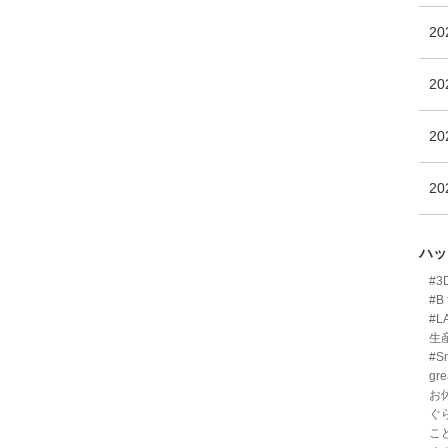
2
2
2
2
ハッ
#
#B 
#L
生
#Sm
gre
お
ぐ
こ