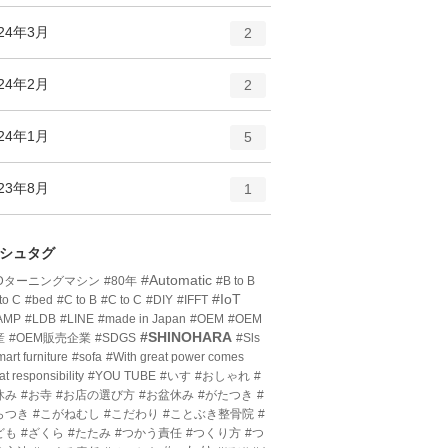
ン
ー
ト
エ
件
024年3月
数
2
リ
ン
ー
ト
エ
件
024年2月
数
2
リ
ン
ー
ト
エ
件
024年1月
数
5
リ
ン
ー
ト
エ
件
023年8月
数
1
リ
ン
ー
ト
数
リ
シュタグ
ー
#Automatic
3Dターニングマシン
#80年
#B to B
数
#IoT
to C
#bed
#C to B
#C to C
#DIY
#IFFT
AMP
#LDB
#LINE
#made in Japan
#OEM
#OEM
#SHINOHARA
産
#OEM販売企業
#SDGS
#Sls
art furniture
#sofa
#With great power comes
at responsibility
#YOU TUBE
#いす
#おしゃれ
#
休み
#お寺
#お店の選び方
#お盆休み
#がたつき
#
らつき
#こがねむし
#こだわり
#ことぶき整骨院
#
ども
#ざくら
#たたみ
#つかう責任
#つくり方
#つ