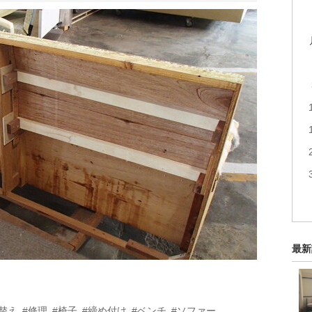
最新
替え
#修理
#椅子
#締め付け
#ベンチ
#ソファー