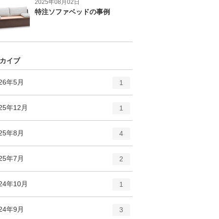
2025年08月02日
特注ソファベッドの事例
カイブ
エ
件
026年5月
1
ン
ト
エ
件
25年12月
1
リ
ン
ー
ト
エ
件
025年8月
数
4
リ
ン
ー
ト
エ
件
025年7月
数
2
リ
ン
ー
ト
エ
件
24年10月
数
1
リ
ン
ー
ト
エ
件
024年9月
数
3
リ