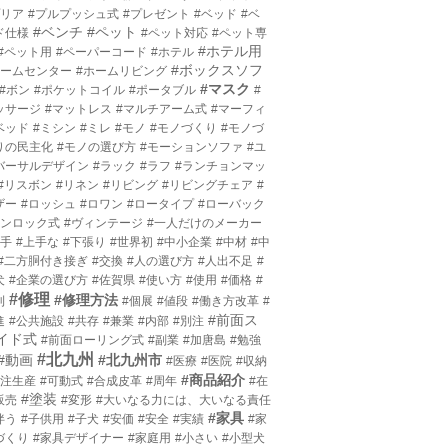
プリア
#プルプッシュ式
#プレゼント
#ベッド
#ベ
#ベンチ
#ペット
ド仕様
#ペット対応
#ペット専
#ホテル用
#ペット用
#ペーパーコード
#ホテル
#ボックスソフ
ホームセンター
#ホームリビング
#マスク
#ボン
#ポケットコイル
#ポータブル
#
ッサージ
#マットレス
#マルチアーム式
#マーフィ
ベッド
#ミシン
#ミレ
#モノ
#モノづくり
#モノづ
りの民主化
#モノの選び方
#モーションソファ
#ユ
バーサルデザイン
#ラック
#ラフ
#ランチョンマッ
#リスボン
#リネン
#リビング
#リビングチェア
#
ザー
#ロッシュ
#ロワン
#ロータイプ
#ローバック
ワンロック式
#ヴィンテージ
#一人だけのメーカー
上手
#上手な
#下張り
#世界初
#中小企業
#中材
#中
#二方胴付き接ぎ
#交換
#人の選び方
#人出不足
#
犬
#企業の選び方
#佐賀県
#使い方
#使用
#価格
#
#修理
#修理方法
利
#個展
#値段
#働き方改革
#
#前面ス
進
#公共施設
#共存
#兼業
#内部
#別注
イド式
#前面ローリング式
#副業
#加唐島
#勉強
#北九州
#動画
#北九州市
#医療
#医院
#収納
#商品紹介
受注生産
#可動式
#合成皮革
#周年
#在
#塗装
販売
#変形
#大いなる力には、大いなる責任
#家具
伴う
#子供用
#子犬
#安価
#安全
#実績
#家
づくり
#家具デザイナー
#家庭用
#小さい
#小型犬