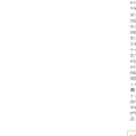
#
平
張
問
作
#
型
日
サ
た
#
#
#猫
病
ン
例
ク
諸
学
#
店