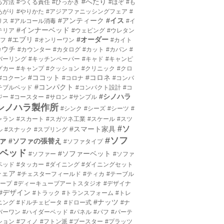
#へたり
る方法
#つくる責任
#ひっかき
#ほぞ
#も
あがり
#やりかた
#アジアファニッシングフェア
#
#アンティーク
#イス
リス
#アルコール消毒
#イ
#インナーベッド
テリア
#ウェピング
#ウレタン
#エブリ
#オーダー
エフ
#オンリーワン
#カイト
カウチ
#カウンター
#カタログ
#カット
#カバン
#
バーリング
#キッチンペーパー
#キャド
#キャンピ
グカー
#キャンプ
#クッション
#クリニック
#クロ
#ココット
#コロネ
#コクーン
#コロナ
#コンバ
#コンパクト
チブルベッド
#コンパクト設計
#コ
#シノハラ
ジー
#コースター
#サロン
#サンプル
シノハラ製作所
#シンク
#シーズ
#シーツ
#
ャラン
#スカート
#スガツネ工業
#スケール
#スツ
#ソ
#スマート家具
ル
#スナック
#スプリング
#ソフ
ァ
#ソファの張替え
#ソファタイプ
ベッド
#ソファーベット
#ソファー
#ソファ
ベッド
#タッカー
#ダイニング
#ダイニングセット
チェア
#チェスターフィールド
#ティカ
#テーブル
テープ
#ディーキューブアートスタジオ
#デザイナ
#デザイン
#トラック
#トランスフォーム
#トレ
#ナッツ
ニング
#ドルチェビータ
#ドロー式
#ナ
バーワン
#ハイダーベッド
#パネル
#パフ
#パーテ
ション
#フィノ
#フトン派
#ブースター
#プラッツ