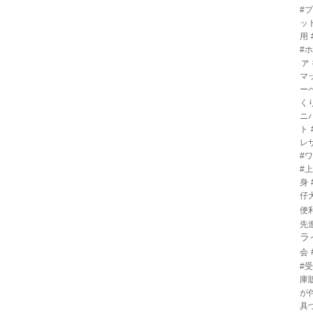
#
ッ
用
#
ァ
マ
ー
く
ニ
ト
レ
#
#
身
仔
便
先
ラ
会
#
庫
が
具