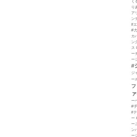
く
り
ア
ン
#
#
カ
ン
ス
ー
ー
#
ジ
ー
フ
ァ
ー
#
#
ー
ー
ン
ー