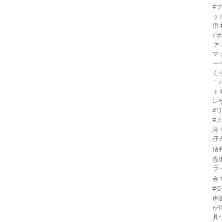
#
ッ
用
#
ァ
マ
ー
く
ニ
ト
レ
#
#
身
仔
便
先
ラ
会
#
庫
が
具