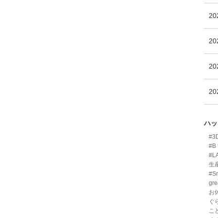
2
2
2
2
ハッ
#
#B 
#L
生
#Sm
gre
お
ぐ
こ