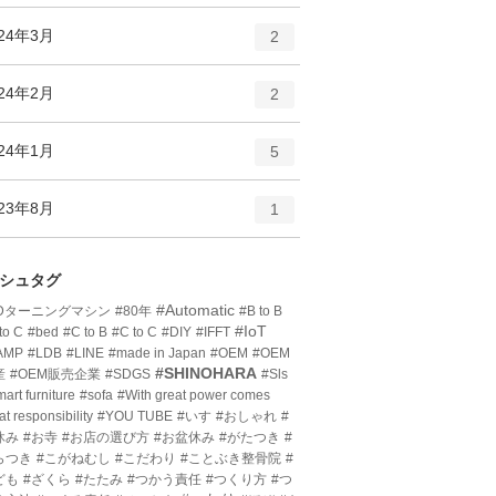
ン
ー
ト
エ
件
024年3月
数
2
リ
ン
ー
ト
エ
件
024年2月
数
2
リ
ン
ー
ト
エ
件
024年1月
数
5
リ
ン
ー
ト
エ
件
023年8月
数
1
リ
ン
ー
ト
数
リ
シュタグ
ー
#Automatic
3Dターニングマシン
#80年
#B to B
数
#IoT
to C
#bed
#C to B
#C to C
#DIY
#IFFT
AMP
#LDB
#LINE
#made in Japan
#OEM
#OEM
#SHINOHARA
産
#OEM販売企業
#SDGS
#Sls
art furniture
#sofa
#With great power comes
at responsibility
#YOU TUBE
#いす
#おしゃれ
#
休み
#お寺
#お店の選び方
#お盆休み
#がたつき
#
らつき
#こがねむし
#こだわり
#ことぶき整骨院
#
ども
#ざくら
#たたみ
#つかう責任
#つくり方
#つ