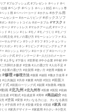
プリア
#プルプッシュ式
#プレゼント
#ベッド
#ベ
#ベンチ
#ペット
ド仕様
#ペット対応
#ペット専
#ホテル用
#ペット用
#ペーパーコード
#ホテル
#ボックスソフ
ホームセンター
#ホームリビング
#マスク
#ボン
#ポケットコイル
#ポータブル
#
ッサージ
#マットレス
#マルチアーム式
#マーフィ
ベッド
#ミシン
#ミレ
#モノ
#モノづくり
#モノづ
りの民主化
#モノの選び方
#モーションソファ
#ユ
バーサルデザイン
#ラック
#ラフ
#ランチョンマッ
#リスボン
#リネン
#リビング
#リビングチェア
#
ザー
#ロッシュ
#ロワン
#ロータイプ
#ローバック
ワンロック式
#ヴィンテージ
#一人だけのメーカー
上手
#上手な
#下張り
#世界初
#中小企業
#中材
#中
#二方胴付き接ぎ
#交換
#人の選び方
#人出不足
#
犬
#企業の選び方
#佐賀県
#使い方
#使用
#価格
#
#修理
#修理方法
利
#個展
#値段
#働き方改革
#
#前面ス
進
#公共施設
#共存
#兼業
#内部
#別注
イド式
#前面ローリング式
#副業
#加唐島
#勉強
#北九州
#動画
#北九州市
#医療
#医院
#収納
#商品紹介
受注生産
#可動式
#合成皮革
#周年
#在
#塗装
販売
#変形
#大いなる力には、大いなる責任
#家具
伴う
#子供用
#子犬
#安価
#安全
#実績
#家
づくり
#家具デザイナー
#家庭用
#小さい
#小型犬