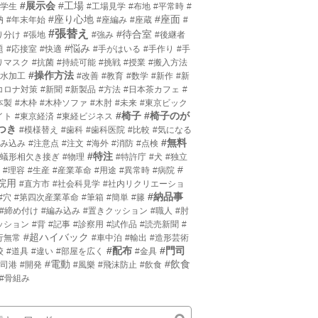
#展示会
#工場
小学生
#工場見学
#布地
#平常時
#
#座り心地
#座面
枘
#年末年始
#座編み
#座蔵
#
#張替え
#待合室
り分け
#張地
#強み
#後継者
#悩み
題
#応接室
#快適
#手がはいる
#手作り
#手
りマスク
#抗菌
#持続可能
#挑戦
#授業
#搬入方法
#操作方法
撥水加工
#改善
#教育
#数学
#新作
#新
コロナ対策
#新聞
#新製品
#方法
#日本茶カフェ
#
本製
#木枠
#木枠ソファ
#木肘
#未来
#東京ビック
#椅子
#椅子のが
イト
#東京経済
#東経ビジネス
つき
#模様替え
#歯科
#歯科医院
#比較
#気になる
#無料
沈み込み
#注意点
#注文
#海外
#消防
#点検
#特注
片蟻形相欠き接ぎ
#物理
#特許庁
#犬
#独立
#
#理容
#生産
#産業革命
#用途
#異常時
#病院
院用
#直方市
#社会科見学
#社内リクリエーショ
#納品事
#穴
#第四次産業革命
#筆箱
#簡単
#籐
#締め付け
#編み込み
#置きクッション
#職人
#肘
ッション
#背
#記事
#診察用
#試作品
#読売新聞
#
#超ハイバック
行無常
#車中泊
#輸出
#造形芸術
#配布
#門司
校
#道具
#違い
#部屋を広く
#金具
#電動
#飲食
門司港
#開発
#風樂
#飛沫防止
#飲食
#骨組み