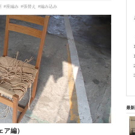
州
#座編み
#張替え
#編み込み
最新
ェア編）