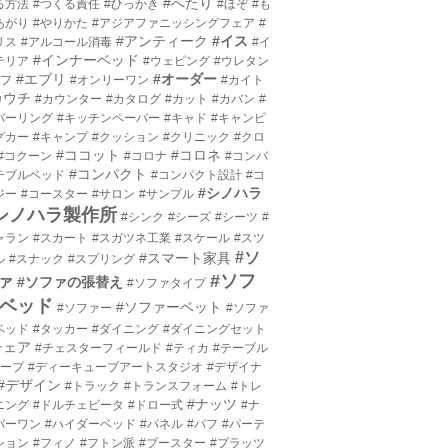
#へたり
る方法
#つくる責任
#ひっかき
#ほぞ
#も
あがり
#やりかた
#アジアファニッシングフェア
#
#アンティーク
#イス
リス
#アルコール消毒
#イ
#インナーベッド
テリア
#ウェピング
#ウレタン
#エブリ
#オーダー
エフ
#オンリーワン
#カイト
カウチ
#カウンター
#カタログ
#カット
#カバン
#
バーリング
#キッチンペーパー
#キャド
#キャンピ
グカー
#キャンプ
#クッション
#クリニック
#クロ
#ココット
#コロネ
#コクーン
#コロナ
#コンバ
#コンパクト
チブルベッド
#コンパクト設計
#コ
#シノハラ
ジー
#コースター
#サロン
#サンプル
シノハラ製作所
#シンク
#シーズ
#シーツ
#
ャラン
#スカート
#スガツネ工業
#スケール
#スツ
#ソ
#スマート家具
ル
#スナック
#スプリング
#ソフ
ァ
#ソファの張替え
#ソファタイプ
ベッド
#ソファーベット
#ソファー
#ソファ
ベッド
#タッカー
#ダイニング
#ダイニングセット
チェア
#チェスターフィールド
#ティカ
#テーブル
テープ
#ディーキューブアートスタジオ
#デザイナ
#デザイン
#トラック
#トランスフォーム
#トレ
#ナッツ
ニング
#ドルチェビータ
#ドロー式
#ナ
バーワン
#ハイダーベッド
#パネル
#パフ
#パーテ
ション
#フィノ
#フトン派
#ブースター
#プラッツ