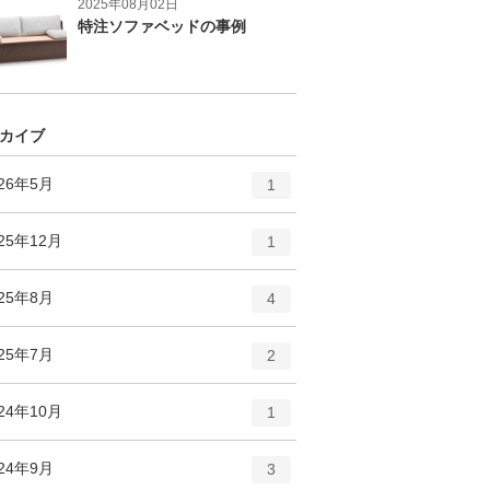
2025年08月02日
特注ソファベッドの事例
カイブ
エ
件
026年5月
1
ン
ト
エ
件
25年12月
1
リ
ン
ー
ト
エ
件
025年8月
数
4
リ
ン
ー
ト
エ
件
025年7月
数
2
リ
ン
ー
ト
エ
件
24年10月
数
1
リ
ン
ー
ト
エ
件
024年9月
数
3
リ