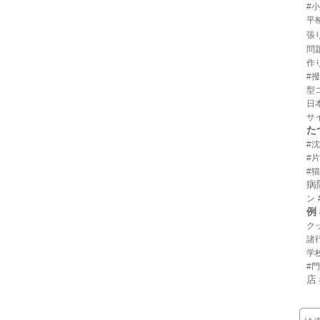
#
平
張
問
作
#
型
日
サ
た
#
#
#猫
病
ン
例
ク
諸
学
#
店