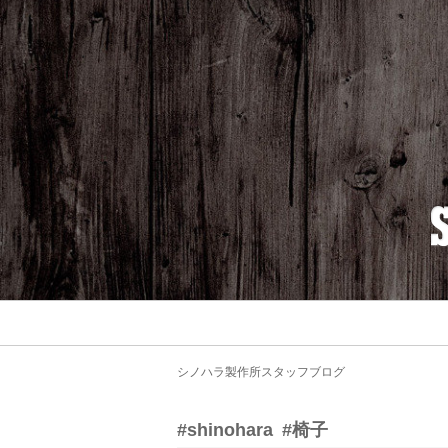
シノハラ製作所スタッフブログ
#shinohara
#椅子