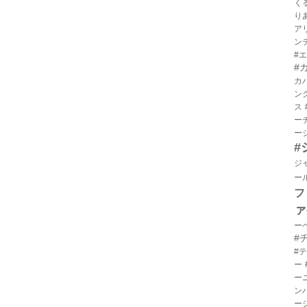
く
り
ア
ン
#
#
カ
ン
ス
ー
ー
#
ジ
ー
フ
ァ
ー
#
#
ー
ー
ン
ー