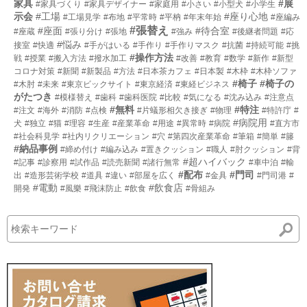
家具
#展
#家具づくり
#家具デザイナー
#家庭用
#小さい
#小型犬
#小学生
示会
#工場
#座り心地
#工場見学
#布地
#平常時
#平枘
#年末年始
#座編み
#張替え
#座面
#待合室
#座蔵
#張り分け
#張地
#強み
#後継者問題
#応
#悩み
接室
#快適
#手がはいる
#手作り
#手作りマスク
#抗菌
#持続可能
#挑
#操作方法
戦
#授業
#搬入方法
#撥水加工
#改善
#教育
#数学
#新作
#新型
コロナ対策
#新聞
#新製品
#方法
#日本茶カフェ
#日本製
#木枠
#木枠ソファ
#椅子
#椅子の
#木肘
#未来
#東京ビックサイト
#東京経済
#東経ビジネス
がたつき
#模様替え
#歯科
#歯科医院
#比較
#気になる
#沈み込み
#注意点
#無料
#特注
#注文
#海外
#消防
#点検
#片蟻形相欠き接ぎ
#物理
#特許庁
#
#病院用
犬
#独立
#猫
#理容
#生産
#産業革命
#用途
#異常時
#病院
#直方市
#社会科見学
#社内リクリエーション
#穴
#第四次産業革命
#筆箱
#簡単
#籐
#納品事例
#締め付け
#編み込み
#置きクッション
#職人
#肘クッション
#背
#超ハイバック
#記事
#診察用
#試作品
#読売新聞
#諸行無常
#車中泊
#輸
#配布
#門司
出
#造形芸術学校
#道具
#違い
#部屋を広く
#金具
#門司港
#
#電動
#飲食店
開発
#風樂
#飛沫防止
#飲食
#骨組み