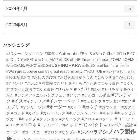
ー
ト
エ
件
2024年1月
数
5
リ
ン
ー
ト
エ
件
2023年8月
数
1
リ
ン
ー
ト
数
リ
ハッシュタグ
ー
#Automatic
#3Dターニングマシン
#80年
#B to B
#B to C
#bed
#C to B
#C
数
#IoT
to C
#DIY
#IFFT
#LAMP
#LDB
#LINE
#made in Japan
#OEM
#OEM生
#SHINOHARA
産
#OEM販売企業
#SDGS
#Sls
#Smart furniture
#sofa
#With great power comes great responsibility
#YOU TUBE
#いす
#おしゃれ
#お休み
#お寺
#お店の選び方
#お盆休み
#がたつき
#ぐらつき
#こがねむし
#こだわり
#ことぶき整骨院
#こども
#ざくら
#たたみ
#つかう責任
#つくり
#へたり
方
#つくる方法
#つくる責任
#ひっかき
#ほぞ
#もりあがり
#やり
#アンティー
かた
#アジアファニッシングフェア
#アリス
#アルコール消毒
ク
#イス
#インナーベッド
#
#インテリア
#ウェピング
#ウレタン
#エフ
エブリ
#オーダー
#カウチ
#オンリーワン
#カイト
#カウンター
#カタロ
グ
#カット
#カバン
#カバーリング
#キッチンペーパー
#キャド
#キャンピン
#ココット
グカー
#キャンプ
#クッション
#クリニック
#クロス
#コクーン
#コロネ
#コンパクト
#コロナ
#コンバーチブルベッド
#コンパクト設計
#
#シノハラ製作
#シノハラ
コージー
#コースター
#サロン
#サンプル
所
#シンク
#シーズ
#シーツ
#ジャラン
#スカート
#スガツネ工業
#スケー