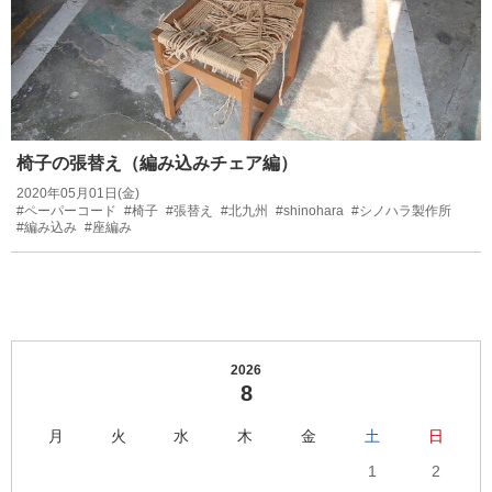
椅子の張替え（編み込みチェア編）
2020年05月01日(金)
#ペーパーコード
#椅子
#張替え
#北九州
#shinohara
#シノハラ製作所
#編み込み
#座編み
2026
8
月
火
水
木
金
土
日
1
2