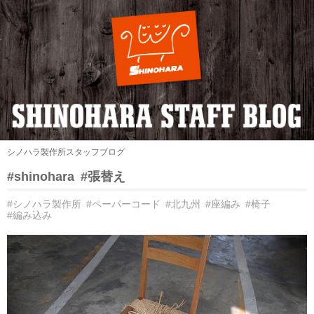
シノハラ製作所スタッフブログ
#shinohara
#張替え
#シノハラ製作所
#ペーパーコード
#北九州
#座編み
#椅子
#編み込み