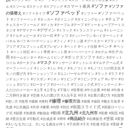
#ソファ
#スマート家具
#ソファ
ル
#スツール
#スナック
#スプリング
#ソファベッド
の張替え
#ソファーベッ
#ソファタイプ
#ソファー
ト
#チェア
#ソファーベッド
#タッカー
#ダイニング
#ダイニングセット
#
チェスターフィールド
#ティカ
#テーブル
#テープ
#ディーキューブアートス
#デザイン
タジオ
#デザイナー
#トラック
#トランスフォーム
#トレーニン
#ナッツ
グ
#ドルチェビータ
#ドロー式
#ナンバーワン
#ハイダーベッド
#
パネル
#パフ
#パーテーション
#フィノ
#フトン派
#ブースター
#プラッツ
#
#ベンチ
#ペッ
プリア
#プルプッシュ式
#プレゼント
#ベッド
#ベッド仕様
ト
#ホテル
#ペット対応
#ペット専用
#ペット用
#ペーパーコード
#ホテル
用
#ボックスソファ
#ホームセンター
#ホームリビング
#ボン
#ポケット
#マスク
コイル
#ポータブル
#マッサージ
#マットレス
#マルチアーム式
#
マーフィーベッド
#ミシン
#ミレ
#モノ
#モノづくり
#モノづくりの民主化
#
モノの選び方
#モーションソファ
#ユニバーサルデザイン
#ラック
#ラフ
#ラ
ンチョンマット
#リスボン
#リネン
#リビング
#リビングチェア
#レザー
#ロ
ッシュ
#ロワン
#ロータイプ
#ローバック
#ワンロック式
#ヴィンテージ
#一
人だけのメーカー
#上手
#上手な
#下張り
#世界初
#中小企業
#中材
#中身
#
二方胴付き接ぎ
#交換
#人の選び方
#人出不足
#仔犬
#企業の選び方
#佐賀県
#修理
#修理方法
#使い方
#使用
#価格
#便利
#個展
#値段
#働き方改革
#
#前面スライド式
先進
#公共施設
#共存
#兼業
#内部
#別注
#前面ローリン
#北九州
#動画
#北九州市
グ式
#副業
#加唐島
#勉強会
#医療
#医院
#収
#商品紹介
#塗装
納
#受注生産
#可動式
#合成皮革
#周年
#在庫販売
#変形
#
#大いなる力には、大いなる責任が伴う
#子供用
#子犬
#安価
#安全
#実績