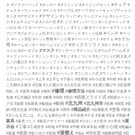
ト
#チェア
#ソファーベッド
#タッカー
#ダイニング
#ダイニングセット
#
チェスターフィールド
#ティカ
#テーブル
#テープ
#ディーキューブアートス
#デザイン
タジオ
#デザイナー
#トラック
#トランスフォーム
#トレーニン
#ナッツ
グ
#ドルチェビータ
#ドロー式
#ナンバーワン
#ハイダーベッド
#
パネル
#パフ
#パーテーション
#フィノ
#フトン派
#ブースター
#プラッツ
#
#ベンチ
#ペッ
プリア
#プルプッシュ式
#プレゼント
#ベッド
#ベッド仕様
ト
#ホテル
#ペット対応
#ペット専用
#ペット用
#ペーパーコード
#ホテル
用
#ボックスソファ
#ホームセンター
#ホームリビング
#ボン
#ポケット
#マスク
コイル
#ポータブル
#マッサージ
#マットレス
#マルチアーム式
#
マーフィーベッド
#ミシン
#ミレ
#モノ
#モノづくり
#モノづくりの民主化
#
モノの選び方
#モーションソファ
#ユニバーサルデザイン
#ラック
#ラフ
#ラ
ンチョンマット
#リスボン
#リネン
#リビング
#リビングチェア
#レザー
#ロ
ッシュ
#ロワン
#ロータイプ
#ローバック
#ワンロック式
#ヴィンテージ
#一
人だけのメーカー
#上手
#上手な
#下張り
#世界初
#中小企業
#中材
#中身
#
二方胴付き接ぎ
#交換
#人の選び方
#人出不足
#仔犬
#企業の選び方
#佐賀県
#修理
#修理方法
#使い方
#使用
#価格
#便利
#個展
#値段
#働き方改革
#
#前面スライド式
先進
#公共施設
#共存
#兼業
#内部
#別注
#前面ローリン
#北九州
#動画
#北九州市
グ式
#副業
#加唐島
#勉強会
#医療
#医院
#収
#商品紹介
#塗装
納
#受注生産
#可動式
#合成皮革
#周年
#在庫販売
#変形
#
#大いなる力には、大いなる責任が伴う
#子供用
#子犬
#安価
#安全
#実績
家具
#展
#家具づくり
#家具デザイナー
#家庭用
#小さい
#小型犬
#小学生
示会
#工場
#座り心地
#工場見学
#布地
#平常時
#平枘
#年末年始
#座編み
#張替え
#座面
#待合室
#座蔵
#張り分け
#張地
#強み
#後継者問題
#応