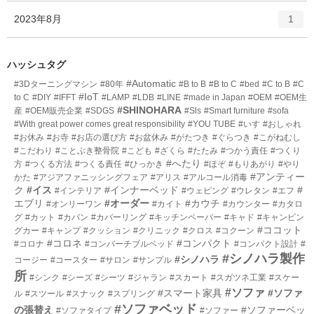
ー
ト
エ
件
2023年8月
数
1
リ
ン
ー
ト
数
リ
ハッシュタグ
ー
#Automatic
#3Dターニングマシン
#80年
#B to B
#B to C
#bed
#C to B
#C
数
#IoT
to C
#DIY
#IFFT
#LAMP
#LDB
#LINE
#made in Japan
#OEM
#OEM生
#SHINOHARA
産
#OEM販売企業
#SDGS
#Sls
#Smart furniture
#sofa
#With great power comes great responsibility
#YOU TUBE
#いす
#おしゃれ
#お休み
#お寺
#お店の選び方
#お盆休み
#がたつき
#ぐらつき
#こがねむし
#こだわり
#ことぶき整骨院
#こども
#ざくら
#たたみ
#つかう責任
#つくり
#へたり
方
#つくる方法
#つくる責任
#ひっかき
#ほぞ
#もりあがり
#やり
#アンティー
かた
#アジアファニッシングフェア
#アリス
#アルコール消毒
ク
#イス
#インナーベッド
#
#インテリア
#ウェピング
#ウレタン
#エフ
エブリ
#オーダー
#カウチ
#オンリーワン
#カイト
#カウンター
#カタロ
グ
#カット
#カバン
#カバーリング
#キッチンペーパー
#キャド
#キャンピン
#ココット
グカー
#キャンプ
#クッション
#クリニック
#クロス
#コクーン
#コロネ
#コンパクト
#コロナ
#コンバーチブルベッド
#コンパクト設計
#
#シノハラ製作
#シノハラ
コージー
#コースター
#サロン
#サンプル
所
#シンク
#シーズ
#シーツ
#ジャラン
#スカート
#スガツネ工業
#スケー
#ソファ
#スマート家具
#ソファ
ル
#スツール
#スナック
#スプリング
#ソファベッド
の張替え
#ソファーベッ
#ソファタイプ
#ソファー