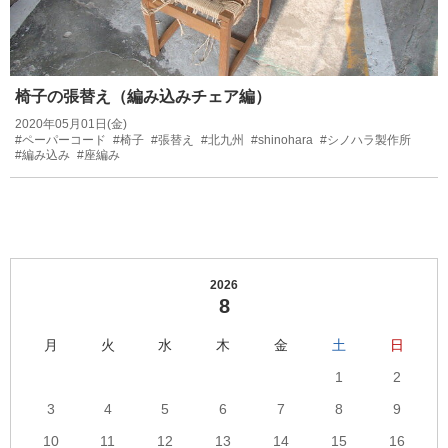
椅子の張替え（編み込みチェア編）
2020年05月01日(金)
#ペーパーコード
#椅子
#張替え
#北九州
#shinohara
#シノハラ製作所
#編み込み
#座編み
2026
8
月
火
水
木
金
土
日
1
2
3
4
5
6
7
8
9
10
11
12
13
14
15
16