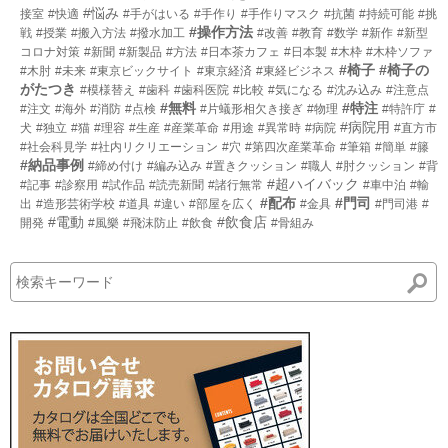
#悩み
接室
#快適
#手がはいる
#手作り
#手作りマスク
#抗菌
#持続可能
#挑
#操作方法
戦
#授業
#搬入方法
#撥水加工
#改善
#教育
#数学
#新作
#新型
コロナ対策
#新聞
#新製品
#方法
#日本茶カフェ
#日本製
#木枠
#木枠ソファ
#椅子
#椅子の
#木肘
#未来
#東京ビックサイト
#東京経済
#東経ビジネス
がたつき
#模様替え
#歯科
#歯科医院
#比較
#気になる
#沈み込み
#注意点
#無料
#特注
#注文
#海外
#消防
#点検
#片蟻形相欠き接ぎ
#物理
#特許庁
#
#病院用
犬
#独立
#猫
#理容
#生産
#産業革命
#用途
#異常時
#病院
#直方市
#社会科見学
#社内リクリエーション
#穴
#第四次産業革命
#筆箱
#簡単
#籐
#納品事例
#締め付け
#編み込み
#置きクッション
#職人
#肘クッション
#背
#超ハイバック
#記事
#診察用
#試作品
#読売新聞
#諸行無常
#車中泊
#輸
#配布
#門司
出
#造形芸術学校
#道具
#違い
#部屋を広く
#金具
#門司港
#
#電動
#飲食店
開発
#風樂
#飛沫防止
#飲食
#骨組み