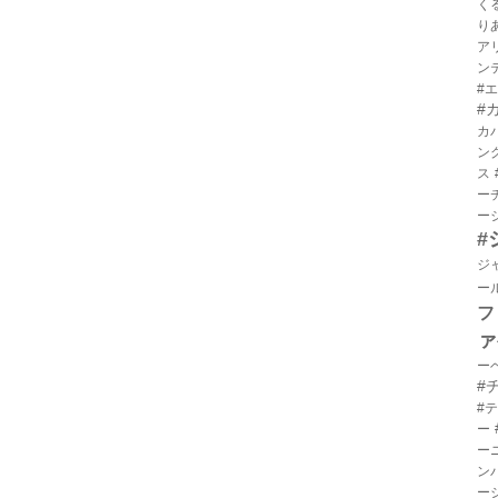
く
り
ア
ン
#
#
カ
ン
ス
ー
ー
#
ジ
ー
フ
ァ
ー
#
#
ー
ー
ン
ー