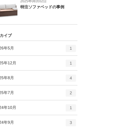
2025年08月02日
特注ソファベッドの事例
カイブ
エ
件
026年5月
1
ン
ト
エ
件
25年12月
1
リ
ン
ー
ト
エ
件
025年8月
数
4
リ
ン
ー
ト
エ
件
025年7月
数
2
リ
ン
ー
ト
エ
件
24年10月
数
1
リ
ン
ー
ト
エ
件
024年9月
数
3
リ