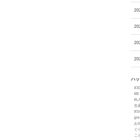
2
2
2
2
ハッ
#
#B 
#L
生
#Sm
gre
お
ぐ
こ