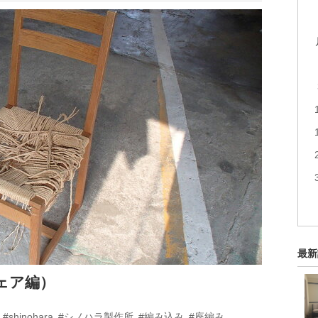
最新
ェア編）
#shinohara
#シノハラ製作所
#編み込み
#座編み