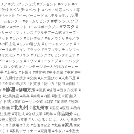
プリア
#プルプッシュ式
#プレゼント
#ベッド
#ベ
#ベンチ
#ペット
ド仕様
#ペット対応
#ペット専
#ホテル用
#ペット用
#ペーパーコード
#ホテル
#ボックスソフ
ホームセンター
#ホームリビング
#マスク
#ボン
#ポケットコイル
#ポータブル
#
ッサージ
#マットレス
#マルチアーム式
#マーフィ
ベッド
#ミシン
#ミレ
#モノ
#モノづくり
#モノづ
りの民主化
#モノの選び方
#モーションソファ
#ユ
バーサルデザイン
#ラック
#ラフ
#ランチョンマッ
#リスボン
#リネン
#リビング
#リビングチェア
#
ザー
#ロッシュ
#ロワン
#ロータイプ
#ローバック
ワンロック式
#ヴィンテージ
#一人だけのメーカー
上手
#上手な
#下張り
#世界初
#中小企業
#中材
#中
#二方胴付き接ぎ
#交換
#人の選び方
#人出不足
#
犬
#企業の選び方
#佐賀県
#使い方
#使用
#価格
#
#修理
#修理方法
利
#個展
#値段
#働き方改革
#
#前面ス
進
#公共施設
#共存
#兼業
#内部
#別注
イド式
#前面ローリング式
#副業
#加唐島
#勉強
#北九州
#動画
#北九州市
#医療
#医院
#収納
#商品紹介
受注生産
#可動式
#合成皮革
#周年
#在
#塗装
販売
#変形
#大いなる力には、大いなる責任
#家具
伴う
#子供用
#子犬
#安価
#安全
#実績
#家
づくり
#家具デザイナー
#家庭用
#小さい
#小型犬