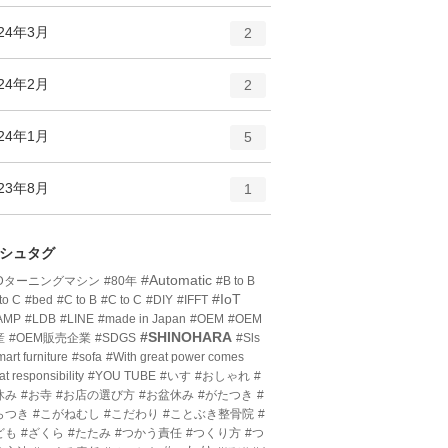
ン
ー
ト
エ
件
024年3月
数
2
リ
ン
ー
ト
エ
件
024年2月
数
2
リ
ン
ー
ト
エ
件
024年1月
数
5
リ
ン
ー
ト
エ
件
023年8月
数
1
リ
ン
ー
ト
数
リ
シュタグ
ー
#Automatic
3Dターニングマシン
#80年
#B to B
数
#IoT
to C
#bed
#C to B
#C to C
#DIY
#IFFT
AMP
#LDB
#LINE
#made in Japan
#OEM
#OEM
#SHINOHARA
産
#OEM販売企業
#SDGS
#Sls
art furniture
#sofa
#With great power comes
at responsibility
#YOU TUBE
#いす
#おしゃれ
#
休み
#お寺
#お店の選び方
#お盆休み
#がたつき
#
らつき
#こがねむし
#こだわり
#ことぶき整骨院
#
ども
#ざくら
#たたみ
#つかう責任
#つくり方
#つ