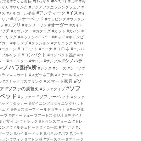
#へたり
る方法
#つくる責任
#ひっかき
#ほぞ
#も
あがり
#やりかた
#アジアファニッシングフェア
#
#アンティーク
#イス
リス
#アルコール消毒
#イ
#インナーベッド
テリア
#ウェピング
#ウレタン
#エブリ
#オーダー
エフ
#オンリーワン
#カイト
カウチ
#カウンター
#カタログ
#カット
#カバン
#
バーリング
#キッチンペーパー
#キャド
#キャンピ
グカー
#キャンプ
#クッション
#クリニック
#クロ
#ココット
#コロネ
#コクーン
#コロナ
#コンバ
#コンパクト
チブルベッド
#コンパクト設計
#コ
#シノハラ
ジー
#コースター
#サロン
#サンプル
シノハラ製作所
#シンク
#シーズ
#シーツ
#
ャラン
#スカート
#スガツネ工業
#スケール
#スツ
#ソ
#スマート家具
ル
#スナック
#スプリング
#ソフ
ァ
#ソファの張替え
#ソファタイプ
ベッド
#ソファーベット
#ソファー
#ソファ
ベッド
#タッカー
#ダイニング
#ダイニングセット
チェア
#チェスターフィールド
#ティカ
#テーブル
テープ
#ディーキューブアートスタジオ
#デザイナ
#デザイン
#トラック
#トランスフォーム
#トレ
#ナッツ
ニング
#ドルチェビータ
#ドロー式
#ナ
バーワン
#ハイダーベッド
#パネル
#パフ
#パーテ
ション
#フィノ
#フトン派
#ブースター
#プラッツ