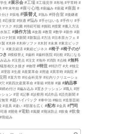
#展示会
#工場
小学生
#工場見学
#布地
#平常時
#
#座り心地
#座面
枘
#年末年始
#座編み
#座蔵
#
#張替え
#待合室
り分け
#張地
#強み
#後継者
#悩み
題
#応接室
#快適
#手がはいる
#手作り
#手
りマスク
#抗菌
#持続可能
#挑戦
#授業
#搬入方法
#操作方法
撥水加工
#改善
#教育
#数学
#新作
#新
コロナ対策
#新聞
#新製品
#方法
#日本茶カフェ
#
本製
#木枠
#木枠ソファ
#木肘
#未来
#東京ビック
#椅子
#椅子のが
イト
#東京経済
#東経ビジネス
つき
#模様替え
#歯科
#歯科医院
#比較
#気になる
#無料
沈み込み
#注意点
#注文
#海外
#消防
#点検
#特注
片蟻形相欠き接ぎ
#物理
#特許庁
#犬
#独立
#
#理容
#生産
#産業革命
#用途
#異常時
#病院
院用
#直方市
#社会科見学
#社内リクリエーショ
#納品事
#穴
#第四次産業革命
#筆箱
#簡単
#籐
#締め付け
#編み込み
#置きクッション
#職人
#肘
ッション
#背
#記事
#診察用
#試作品
#読売新聞
#
#超ハイバック
行無常
#車中泊
#輸出
#造形芸術
#配布
#門司
校
#道具
#違い
#部屋を広く
#金具
#電動
#飲食
門司港
#開発
#風樂
#飛沫防止
#飲食
#骨組み