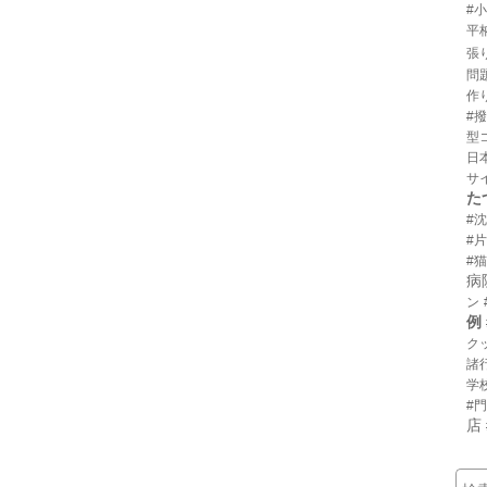
#
平
張
問
作
#
型
日
サ
た
#
#
#猫
病
ン
例
ク
諸
学
#
店