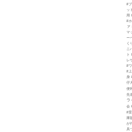
#
ッ
用
#
ァ
マ
ー
く
ニ
ト
レ
#
#
身
仔
便
先
ラ
会
#
庫
が
具