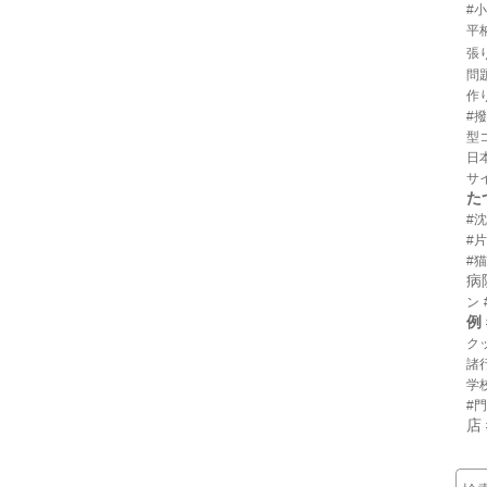
#
平
張
問
作
#
型
日
サ
た
#
#
#猫
病
ン
例
ク
諸
学
#
店