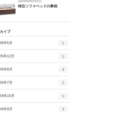
2025年08月02日
特注ソファベッドの事例
カイブ
エ
件
026年5月
1
ン
ト
エ
件
25年12月
1
リ
ン
ー
ト
エ
件
025年8月
数
4
リ
ン
ー
ト
エ
件
025年7月
数
2
リ
ン
ー
ト
エ
件
24年10月
数
1
リ
ン
ー
ト
エ
件
024年9月
数
3
リ