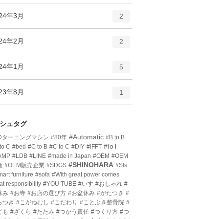
ン
ー
ト
エ
件
024年3月
数
2
リ
ン
ー
ト
エ
件
024年2月
数
2
リ
ン
ー
ト
エ
件
024年1月
数
5
リ
ン
ー
ト
エ
件
023年8月
数
1
リ
ン
ー
ト
数
リ
シュタグ
ー
#Automatic
3Dターニングマシン
#80年
#B to B
数
#IoT
to C
#bed
#C to B
#C to C
#DIY
#IFFT
AMP
#LDB
#LINE
#made in Japan
#OEM
#OEM
#SHINOHARA
産
#OEM販売企業
#SDGS
#Sls
art furniture
#sofa
#With great power comes
at responsibility
#YOU TUBE
#いす
#おしゃれ
#
休み
#お寺
#お店の選び方
#お盆休み
#がたつき
#
らつき
#こがねむし
#こだわり
#ことぶき整骨院
#
ども
#ざくら
#たたみ
#つかう責任
#つくり方
#つ