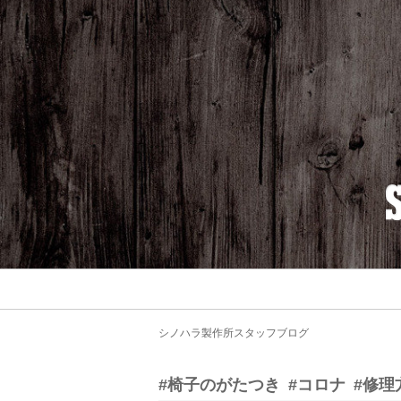
シノハラ製作所スタッフブログ
#椅子のがたつき
#コロナ
#修理