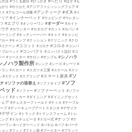
#へたり
る方法
#つくる責任
#ひっかき
#ほぞ
#も
あがり
#やりかた
#アジアファニッシングフェア
#
#アンティーク
#イス
リス
#アルコール消毒
#イ
#インナーベッド
テリア
#ウェピング
#ウレタン
#エブリ
#オーダー
エフ
#オンリーワン
#カイト
カウチ
#カウンター
#カタログ
#カット
#カバン
#
バーリング
#キッチンペーパー
#キャド
#キャンピ
グカー
#キャンプ
#クッション
#クリニック
#クロ
#ココット
#コロネ
#コクーン
#コロナ
#コンバ
#コンパクト
チブルベッド
#コンパクト設計
#コ
#シノハラ
ジー
#コースター
#サロン
#サンプル
シノハラ製作所
#シンク
#シーズ
#シーツ
#
ャラン
#スカート
#スガツネ工業
#スケール
#スツ
#ソ
#スマート家具
ル
#スナック
#スプリング
#ソフ
ァ
#ソファの張替え
#ソファタイプ
ベッド
#ソファーベット
#ソファー
#ソファ
ベッド
#タッカー
#ダイニング
#ダイニングセット
チェア
#チェスターフィールド
#ティカ
#テーブル
テープ
#ディーキューブアートスタジオ
#デザイナ
#デザイン
#トラック
#トランスフォーム
#トレ
#ナッツ
ニング
#ドルチェビータ
#ドロー式
#ナ
バーワン
#ハイダーベッド
#パネル
#パフ
#パーテ
ション
#フィノ
#フトン派
#ブースター
#プラッツ