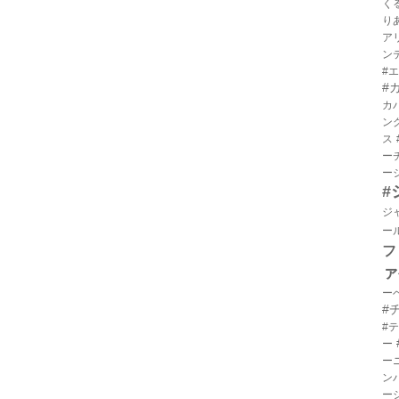
く
り
ア
ン
#
#
カ
ン
ス
ー
ー
#
ジ
ー
フ
ァ
ー
#
#
ー
ー
ン
ー