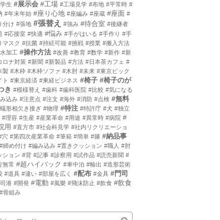
#展示会
#工場
小学生
#工場見学
#布地
#平常時
#
#座り心地
#座面
枘
#年末年始
#座編み
#座蔵
#
#張替え
#待合室
り分け
#張地
#強み
#後継者
#悩み
題
#応接室
#快適
#手がはいる
#手作り
#手
りマスク
#抗菌
#持続可能
#挑戦
#授業
#搬入方法
#操作方法
撥水加工
#改善
#教育
#数学
#新作
#新
コロナ対策
#新聞
#新製品
#方法
#日本茶カフェ
#
本製
#木枠
#木枠ソファ
#木肘
#未来
#東京ビック
#椅子
#椅子のが
イト
#東京経済
#東経ビジネス
つき
#模様替え
#歯科
#歯科医院
#比較
#気になる
#無料
沈み込み
#注意点
#注文
#海外
#消防
#点検
#特注
片蟻形相欠き接ぎ
#物理
#特許庁
#犬
#独立
#
#理容
#生産
#産業革命
#用途
#異常時
#病院
院用
#直方市
#社会科見学
#社内リクリエーショ
#納品事
#穴
#第四次産業革命
#筆箱
#簡単
#籐
#締め付け
#編み込み
#置きクッション
#職人
#肘
ッション
#背
#記事
#診察用
#試作品
#読売新聞
#
#超ハイバック
行無常
#車中泊
#輸出
#造形芸術
#配布
#門司
校
#道具
#違い
#部屋を広く
#金具
#電動
#飲食
門司港
#開発
#風樂
#飛沫防止
#飲食
#骨組み