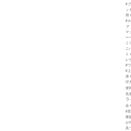
#
ッ
用
#
ァ
マ
ー
く
ニ
ト
レ
#
#
身
仔
便
先
ラ
会
#
庫
が
具