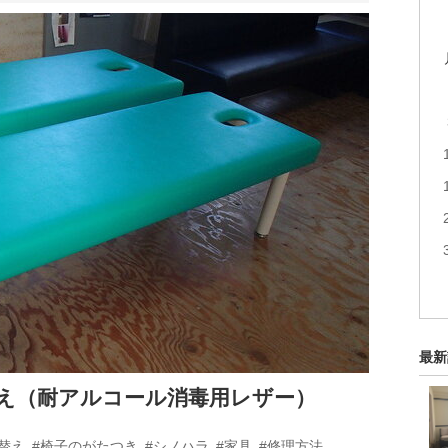
最新
え（耐アルコール消毒用レザー）
替え
#椅子のがたつき
#シノハラ
#家具
#修理方法