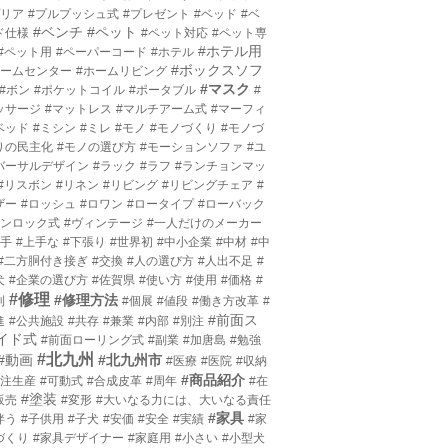
プリア
#プルプッシュ式
#プレゼント
#ベッド
#ベ
#ベンチ
#ペット
ド仕様
#ペット対応
#ペット専
#ホテル用
#ペット用
#ペーパーコード
#ホテル
#ボックスソフ
ホームセンター
#ホームリビング
#マスク
#ボン
#ポケットコイル
#ポータブル
#
ッサージ
#マットレス
#マルチアーム式
#マーフィ
ベッド
#ミシン
#ミレ
#モノ
#モノづくり
#モノづ
りの民主化
#モノの選び方
#モーションソファ
#ユ
バーサルデザイン
#ラック
#ラフ
#ランチョンマッ
#リスボン
#リネン
#リビング
#リビングチェア
#
ザー
#ロッシュ
#ロワン
#ロータイプ
#ローバック
ワンロック式
#ヴィンテージ
#一人だけのメーカー
上手
#上手な
#下張り
#世界初
#中小企業
#中材
#中
#二方胴付き接ぎ
#交換
#人の選び方
#人出不足
#
犬
#企業の選び方
#佐賀県
#使い方
#使用
#価格
#
#修理
#修理方法
利
#個展
#値段
#働き方改革
#
#前面ス
進
#公共施設
#共存
#兼業
#内部
#別注
イド式
#前面ローリング式
#副業
#加唐島
#勉強
#北九州
#動画
#北九州市
#医療
#医院
#収納
#商品紹介
受注生産
#可動式
#合成皮革
#周年
#在
#塗装
販売
#変形
#大いなる力には、大いなる責任
#家具
伴う
#子供用
#子犬
#安価
#安全
#実績
#家
づくり
#家具デザイナー
#家庭用
#小さい
#小型犬