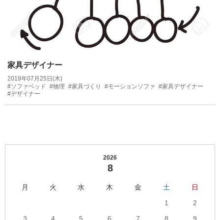
家具デザイナー
2019年07月25日(木)
#ソファベッド
#物理
#家具づくり
#モーションソファ
#家具デザイナー
#デザイナー
2026
8
月
火
水
木
金
土
日
1
2
3
4
5
6
7
8
9