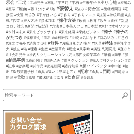
示会
#工場
#座り心地
#工場見学
#布地
#平常時
#平枘
#年末年始
#座編み
#張替え
#座面
#待合室
#座蔵
#張り分け
#張地
#強み
#後継者問題
#応
#悩み
接室
#快適
#手がはいる
#手作り
#手作りマスク
#抗菌
#持続可能
#挑
#操作方法
戦
#授業
#搬入方法
#撥水加工
#改善
#教育
#数学
#新作
#新型
コロナ対策
#新聞
#新製品
#方法
#日本茶カフェ
#日本製
#木枠
#木枠ソファ
#椅子
#椅子の
#木肘
#未来
#東京ビックサイト
#東京経済
#東経ビジネス
がたつき
#模様替え
#歯科
#歯科医院
#比較
#気になる
#沈み込み
#注意点
#無料
#特注
#注文
#海外
#消防
#点検
#片蟻形相欠き接ぎ
#物理
#特許庁
#
#病院用
犬
#独立
#猫
#理容
#生産
#産業革命
#用途
#異常時
#病院
#直方市
#社会科見学
#社内リクリエーション
#穴
#第四次産業革命
#筆箱
#簡単
#籐
#納品事例
#締め付け
#編み込み
#置きクッション
#職人
#肘クッション
#背
#超ハイバック
#記事
#診察用
#試作品
#読売新聞
#諸行無常
#車中泊
#輸
#配布
#門司
出
#造形芸術学校
#道具
#違い
#部屋を広く
#金具
#門司港
#
#電動
#飲食店
開発
#風樂
#飛沫防止
#飲食
#骨組み