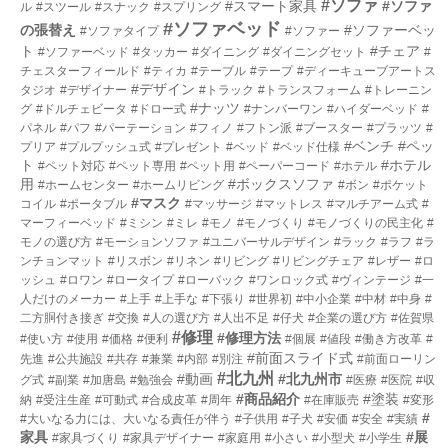
#ソファ
#スマート家具
#ソファ
ル
#スツール
#スナック
#スプリング
#ソファベッド
の張替え
#ソファーベッ
#ソファタイプ
#ソファー
ト
#チェア
#ソファーベッド
#タッカー
#ダイニング
#ダイニングセット
#
チェスターフィールド
#ティカ
#テーブル
#テープ
#ディーキューブアートス
#デザイン
タジオ
#デザイナー
#トラック
#トランスフォーム
#トレーニン
#ナッツ
グ
#ドルチェビータ
#ドロー式
#ナンバーワン
#ハイダーベッド
#
パネル
#パフ
#パーテーション
#フィノ
#フトン派
#ブースター
#プラッツ
#
#ベンチ
#ペッ
プリア
#プルプッシュ式
#プレゼント
#ベッド
#ベッド仕様
ト
#ホテル
#ペット対応
#ペット専用
#ペット用
#ペーパーコード
#ホテル
用
#ボックスソファ
#ホームセンター
#ホームリビング
#ボン
#ポケット
#マスク
コイル
#ポータブル
#マッサージ
#マットレス
#マルチアーム式
#
マーフィーベッド
#ミシン
#ミレ
#モノ
#モノづくり
#モノづくりの民主化
#
モノの選び方
#モーションソファ
#ユニバーサルデザイン
#ラック
#ラフ
#ラ
ンチョンマット
#リスボン
#リネン
#リビング
#リビングチェア
#レザー
#ロ
ッシュ
#ロワン
#ロータイプ
#ローバック
#ワンロック式
#ヴィンテージ
#一
人だけのメーカー
#上手
#上手な
#下張り
#世界初
#中小企業
#中材
#中身
#
二方胴付き接ぎ
#交換
#人の選び方
#人出不足
#仔犬
#企業の選び方
#佐賀県
#修理
#修理方法
#使い方
#使用
#価格
#便利
#個展
#値段
#働き方改革
#
#前面スライド式
先進
#公共施設
#共存
#兼業
#内部
#別注
#前面ローリン
#北九州
#動画
#北九州市
グ式
#副業
#加唐島
#勉強会
#医療
#医院
#収
#商品紹介
#塗装
納
#受注生産
#可動式
#合成皮革
#周年
#在庫販売
#変形
#
#大いなる力には、大いなる責任が伴う
#子供用
#子犬
#安価
#安全
#実績
家具
#展
#家具づくり
#家具デザイナー
#家庭用
#小さい
#小型犬
#小学生