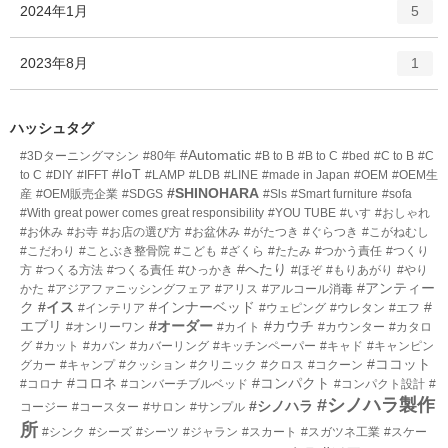
エ
件
2024年1月
数
5
リ
ン
ー
ト
エ
件
2023年8月
数
1
リ
ン
ー
ト
数
リ
ハッシュタグ
ー
#Automatic
#3Dターニングマシン
#80年
#B to B
#B to C
#bed
#C to B
#C
数
#IoT
to C
#DIY
#IFFT
#LAMP
#LDB
#LINE
#made in Japan
#OEM
#OEM生
#SHINOHARA
産
#OEM販売企業
#SDGS
#Sls
#Smart furniture
#sofa
#With great power comes great responsibility
#YOU TUBE
#いす
#おしゃれ
#お休み
#お寺
#お店の選び方
#お盆休み
#がたつき
#ぐらつき
#こがねむし
#こだわり
#ことぶき整骨院
#こども
#ざくら
#たたみ
#つかう責任
#つくり
#へたり
方
#つくる方法
#つくる責任
#ひっかき
#ほぞ
#もりあがり
#やり
#アンティー
かた
#アジアファニッシングフェア
#アリス
#アルコール消毒
ク
#イス
#インナーベッド
#
#インテリア
#ウェピング
#ウレタン
#エフ
エブリ
#オーダー
#カウチ
#オンリーワン
#カイト
#カウンター
#カタロ
グ
#カット
#カバン
#カバーリング
#キッチンペーパー
#キャド
#キャンピン
#ココット
グカー
#キャンプ
#クッション
#クリニック
#クロス
#コクーン
#コロネ
#コンパクト
#コロナ
#コンバーチブルベッド
#コンパクト設計
#
#シノハラ製作
#シノハラ
コージー
#コースター
#サロン
#サンプル
所
#シンク
#シーズ
#シーツ
#ジャラン
#スカート
#スガツネ工業
#スケー