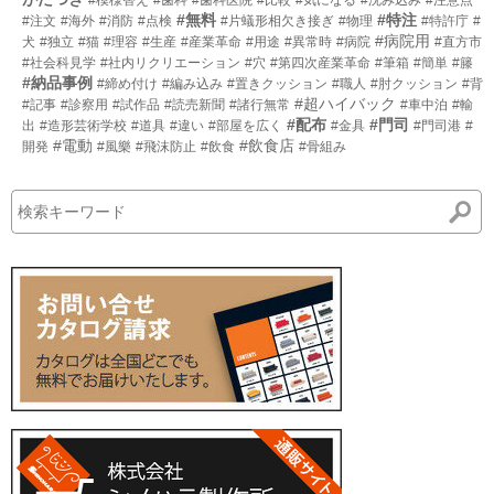
#無料
#特注
#注文
#海外
#消防
#点検
#片蟻形相欠き接ぎ
#物理
#特許庁
#
#病院用
犬
#独立
#猫
#理容
#生産
#産業革命
#用途
#異常時
#病院
#直方市
#社会科見学
#社内リクリエーション
#穴
#第四次産業革命
#筆箱
#簡単
#籐
#納品事例
#締め付け
#編み込み
#置きクッション
#職人
#肘クッション
#背
#超ハイバック
#記事
#診察用
#試作品
#読売新聞
#諸行無常
#車中泊
#輸
#配布
#門司
出
#造形芸術学校
#道具
#違い
#部屋を広く
#金具
#門司港
#
#電動
#飲食店
開発
#風樂
#飛沫防止
#飲食
#骨組み