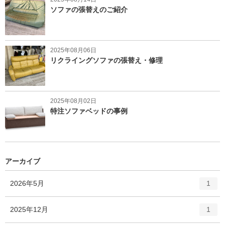
ソファの張替えのご紹介
2025年08月06日
リクライングソファの張替え・修理
2025年08月02日
特注ソファベッドの事例
アーカイブ
エ
件
2026年5月
1
ン
ト
エ
件
2025年12月
1
リ
ン
ー