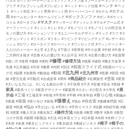
パネル
#パフ
#パーテーション
#フィノ
#フトン派
#ブースター
#プラッツ
#
#ベンチ
#ペッ
プリア
#プルプッシュ式
#プレゼント
#ベッド
#ベッド仕様
ト
#ホテル
#ペット対応
#ペット専用
#ペット用
#ペーパーコード
#ホテル
用
#ボックスソファ
#ホームセンター
#ホームリビング
#ボン
#ポケット
#マスク
コイル
#ポータブル
#マッサージ
#マットレス
#マルチアーム式
#
マーフィーベッド
#ミシン
#ミレ
#モノ
#モノづくり
#モノづくりの民主化
#
モノの選び方
#モーションソファ
#ユニバーサルデザイン
#ラック
#ラフ
#ラ
ンチョンマット
#リスボン
#リネン
#リビング
#リビングチェア
#レザー
#ロ
ッシュ
#ロワン
#ロータイプ
#ローバック
#ワンロック式
#ヴィンテージ
#一
人だけのメーカー
#上手
#上手な
#下張り
#世界初
#中小企業
#中材
#中身
#
二方胴付き接ぎ
#交換
#人の選び方
#人出不足
#仔犬
#企業の選び方
#佐賀県
#修理
#修理方法
#使い方
#使用
#価格
#便利
#個展
#値段
#働き方改革
#
#前面スライド式
先進
#公共施設
#共存
#兼業
#内部
#別注
#前面ローリン
#北九州
#動画
#北九州市
グ式
#副業
#加唐島
#勉強会
#医療
#医院
#収
#商品紹介
#塗装
納
#受注生産
#可動式
#合成皮革
#周年
#在庫販売
#変形
#
#大いなる力には、大いなる責任が伴う
#子供用
#子犬
#安価
#安全
#実績
家具
#展
#家具づくり
#家具デザイナー
#家庭用
#小さい
#小型犬
#小学生
示会
#工場
#座り心地
#工場見学
#布地
#平常時
#平枘
#年末年始
#座編み
#張替え
#座面
#待合室
#座蔵
#張り分け
#張地
#強み
#後継者問題
#応
#悩み
接室
#快適
#手がはいる
#手作り
#手作りマスク
#抗菌
#持続可能
#挑
#操作方法
戦
#授業
#搬入方法
#撥水加工
#改善
#教育
#数学
#新作
#新型
コロナ対策
#新聞
#新製品
#方法
#日本茶カフェ
#日本製
#木枠
#木枠ソファ
#椅子
#椅子の
#木肘
#未来
#東京ビックサイト
#東京経済
#東経ビジネス
がたつき
#模様替え
#歯科
#歯科医院
#比較
#気になる
#沈み込み
#注意点