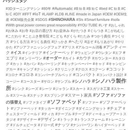
ハッシュタグ
ー
#Automatic
#3Dターニングマシン
#80年
#B to B
#B to C
#bed
#C to B
#C
数
#IoT
to C
#DIY
#IFFT
#LAMP
#LDB
#LINE
#made in Japan
#OEM
#OEM生
#SHINOHARA
産
#OEM販売企業
#SDGS
#Sls
#Smart furniture
#sofa
#With great power comes great responsibility
#YOU TUBE
#いす
#おしゃれ
#お休み
#お寺
#お店の選び方
#お盆休み
#がたつき
#ぐらつき
#こがねむし
#こだわり
#ことぶき整骨院
#こども
#ざくら
#たたみ
#つかう責任
#つくり
#へたり
方
#つくる方法
#つくる責任
#ひっかき
#ほぞ
#もりあがり
#やり
#アンティー
かた
#アジアファニッシングフェア
#アリス
#アルコール消毒
ク
#イス
#インナーベッド
#
#インテリア
#ウェピング
#ウレタン
#エフ
エブリ
#オーダー
#カウチ
#オンリーワン
#カイト
#カウンター
#カタロ
グ
#カット
#カバン
#カバーリング
#キッチンペーパー
#キャド
#キャンピン
#ココット
グカー
#キャンプ
#クッション
#クリニック
#クロス
#コクーン
#コロネ
#コンパクト
#コロナ
#コンバーチブルベッド
#コンパクト設計
#
#シノハラ製作
#シノハラ
コージー
#コースター
#サロン
#サンプル
所
#シンク
#シーズ
#シーツ
#ジャラン
#スカート
#スガツネ工業
#スケー
#ソファ
#スマート家具
#ソファ
ル
#スツール
#スナック
#スプリング
#ソファベッド
の張替え
#ソファーベッ
#ソファタイプ
#ソファー
ト
#チェア
#ソファーベッド
#タッカー
#ダイニング
#ダイニングセット
#
チェスターフィールド
#ティカ
#テーブル
#テープ
#ディーキューブアートス
#デザイン
タジオ
#デザイナー
#トラック
#トランスフォーム
#トレーニン
#ナッツ
グ
#ドルチェビータ
#ドロー式
#ナンバーワン
#ハイダーベッド
#