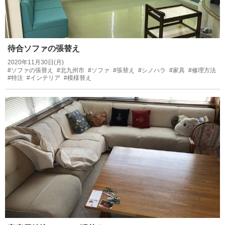
待合ソファの張替え
2020年11月30日(月)
#ソファの張替え
#北九州市
#ソファ
#張替え
#シノハラ
#家具
#修理方法
#特注
#インテリア
#模様替え