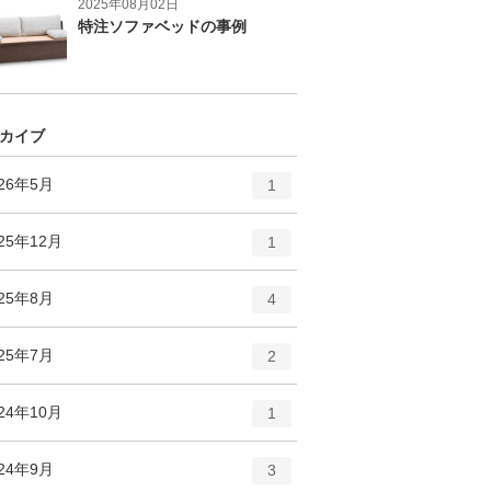
2025年08月02日
特注ソファベッドの事例
カイブ
エ
件
026年5月
1
ン
ト
エ
件
25年12月
1
リ
ン
ー
ト
エ
件
025年8月
数
4
リ
ン
ー
ト
エ
件
025年7月
数
2
リ
ン
ー
ト
エ
件
24年10月
数
1
リ
ン
ー
ト
エ
件
024年9月
数
3
リ