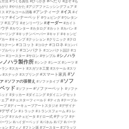
#へたり
る方法
#つくる責任
#ひっかき
#ほぞ
#も
あがり
#やりかた
#アジアファニッシングフェア
#
#アンティーク
#イス
リス
#アルコール消毒
#イ
#インナーベッド
テリア
#ウェピング
#ウレタン
#エブリ
#オーダー
エフ
#オンリーワン
#カイト
カウチ
#カウンター
#カタログ
#カット
#カバン
#
バーリング
#キッチンペーパー
#キャド
#キャンピ
グカー
#キャンプ
#クッション
#クリニック
#クロ
#ココット
#コロネ
#コクーン
#コロナ
#コンバ
#コンパクト
チブルベッド
#コンパクト設計
#コ
#シノハラ
ジー
#コースター
#サロン
#サンプル
シノハラ製作所
#シンク
#シーズ
#シーツ
#
ャラン
#スカート
#スガツネ工業
#スケール
#スツ
#ソ
#スマート家具
ル
#スナック
#スプリング
#ソフ
ァ
#ソファの張替え
#ソファタイプ
ベッド
#ソファーベット
#ソファー
#ソファ
ベッド
#タッカー
#ダイニング
#ダイニングセット
チェア
#チェスターフィールド
#ティカ
#テーブル
テープ
#ディーキューブアートスタジオ
#デザイナ
#デザイン
#トラック
#トランスフォーム
#トレ
#ナッツ
ニング
#ドルチェビータ
#ドロー式
#ナ
バーワン
#ハイダーベッド
#パネル
#パフ
#パーテ
ション
#フィノ
#フトン派
#ブースター
#プラッツ