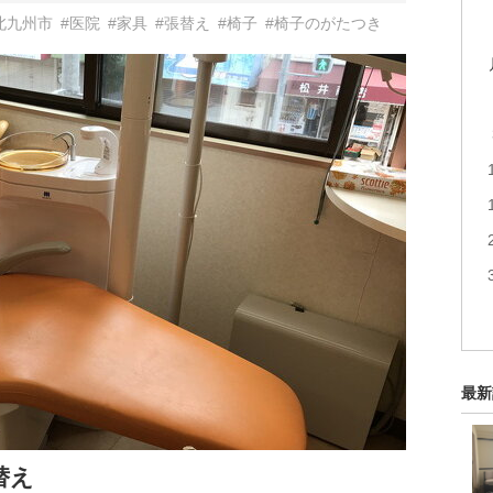
北九州市
#医院
#家具
#張替え
#椅子
#椅子のがたつき
最新
替え