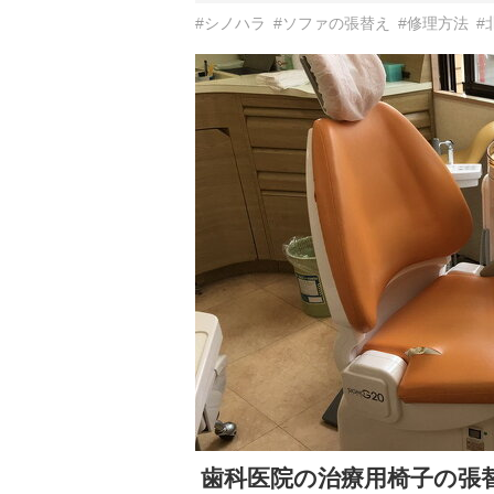
#シノハラ
#ソファの張替え
#修理方法
#
歯科医院の治療用椅子の張