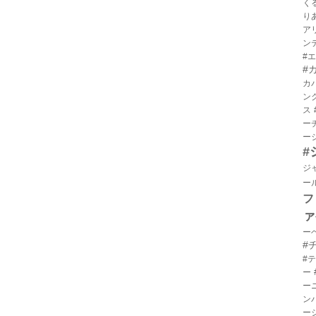
く
り
ア
ン
#
#
カ
ン
ス
ー
ー
#
ジ
ー
フ
ァ
ー
#
#
ー
ー
ン
ー