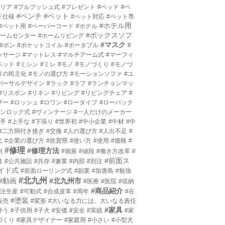
プリア
#プルプッシュ式
#プレゼント
#ベッド
#ベ
#ベンチ
#ペット
ド仕様
#ペット対応
#ペット専
#ホテル用
#ペット用
#ペーパーコード
#ホテル
#ボックスソフ
ホームセンター
#ホームリビング
#マスク
#ボン
#ポケットコイル
#ポータブル
#
ッサージ
#マットレス
#マルチアーム式
#マーフィ
ベッド
#ミシン
#ミレ
#モノ
#モノづくり
#モノづ
りの民主化
#モノの選び方
#モーションソファ
#ユ
バーサルデザイン
#ラック
#ラフ
#ランチョンマッ
#リスボン
#リネン
#リビング
#リビングチェア
#
ザー
#ロッシュ
#ロワン
#ロータイプ
#ローバック
ワンロック式
#ヴィンテージ
#一人だけのメーカー
上手
#上手な
#下張り
#世界初
#中小企業
#中材
#中
#二方胴付き接ぎ
#交換
#人の選び方
#人出不足
#
犬
#企業の選び方
#佐賀県
#使い方
#使用
#価格
#
#修理
#修理方法
利
#個展
#値段
#働き方改革
#
#前面ス
進
#公共施設
#共存
#兼業
#内部
#別注
イド式
#前面ローリング式
#副業
#加唐島
#勉強
#北九州
#動画
#北九州市
#医療
#医院
#収納
#商品紹介
受注生産
#可動式
#合成皮革
#周年
#在
#塗装
販売
#変形
#大いなる力には、大いなる責任
#家具
伴う
#子供用
#子犬
#安価
#安全
#実績
#家
づくり
#家具デザイナー
#家庭用
#小さい
#小型犬