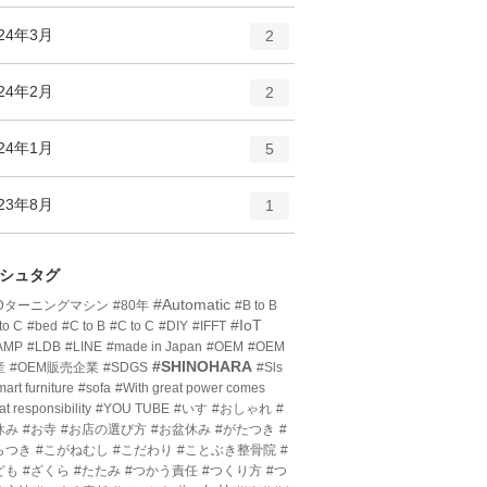
ン
ー
ト
エ
件
024年3月
数
2
リ
ン
ー
ト
エ
件
024年2月
数
2
リ
ン
ー
ト
エ
件
024年1月
数
5
リ
ン
ー
ト
エ
件
023年8月
数
1
リ
ン
ー
ト
数
リ
シュタグ
ー
#Automatic
3Dターニングマシン
#80年
#B to B
数
#IoT
to C
#bed
#C to B
#C to C
#DIY
#IFFT
AMP
#LDB
#LINE
#made in Japan
#OEM
#OEM
#SHINOHARA
産
#OEM販売企業
#SDGS
#Sls
art furniture
#sofa
#With great power comes
at responsibility
#YOU TUBE
#いす
#おしゃれ
#
休み
#お寺
#お店の選び方
#お盆休み
#がたつき
#
らつき
#こがねむし
#こだわり
#ことぶき整骨院
#
ども
#ざくら
#たたみ
#つかう責任
#つくり方
#つ