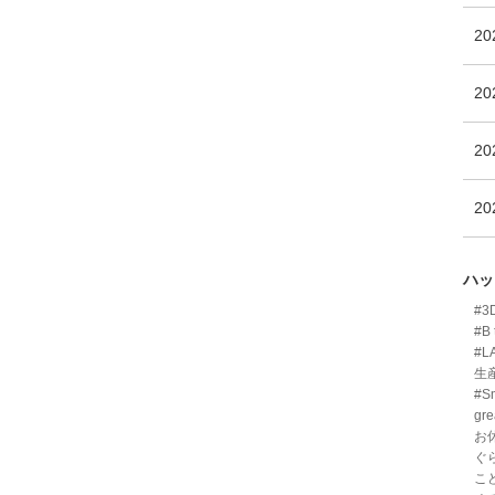
2
2
2
2
ハッ
#
#B 
#L
生
#Sm
gre
お
ぐ
こ