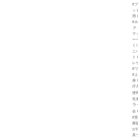
#
ッ
用
#
ァ
マ
ー
く
ニ
ト
レ
#
#
身
仔
便
先
ラ
会
#
庫
が
具