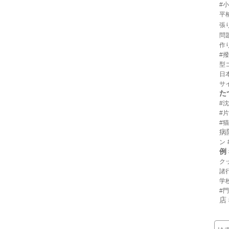
#
平
張
問
作
#
型
日
サ
た
#
#
#猫
病
ン
例
ク
諸
学
#
店