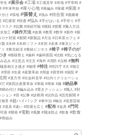
#展示会
#工場
小学生
#工場見学
#布地
#平常時
#
#座り心地
#座面
枘
#年末年始
#座編み
#座蔵
#
#張替え
#待合室
り分け
#張地
#強み
#後継者
#悩み
題
#応接室
#快適
#手がはいる
#手作り
#手
りマスク
#抗菌
#持続可能
#挑戦
#授業
#搬入方法
#操作方法
撥水加工
#改善
#教育
#数学
#新作
#新
コロナ対策
#新聞
#新製品
#方法
#日本茶カフェ
#
本製
#木枠
#木枠ソファ
#木肘
#未来
#東京ビック
#椅子
#椅子のが
イト
#東京経済
#東経ビジネス
つき
#模様替え
#歯科
#歯科医院
#比較
#気になる
#無料
沈み込み
#注意点
#注文
#海外
#消防
#点検
#特注
片蟻形相欠き接ぎ
#物理
#特許庁
#犬
#独立
#
#理容
#生産
#産業革命
#用途
#異常時
#病院
院用
#直方市
#社会科見学
#社内リクリエーショ
#納品事
#穴
#第四次産業革命
#筆箱
#簡単
#籐
#締め付け
#編み込み
#置きクッション
#職人
#肘
ッション
#背
#記事
#診察用
#試作品
#読売新聞
#
#超ハイバック
行無常
#車中泊
#輸出
#造形芸術
#配布
#門司
校
#道具
#違い
#部屋を広く
#金具
#電動
#飲食
門司港
#開発
#風樂
#飛沫防止
#飲食
#骨組み