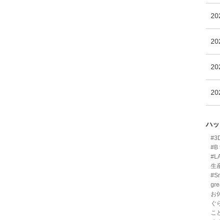
2
2
2
2
ハッ
#
#B 
#L
生
#Sm
gre
お
ぐ
こ