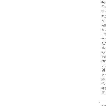
#
平
張
問
作
#
型
日
サ
た
#
#
#猫
病
ン
例
ク
諸
学
#
店