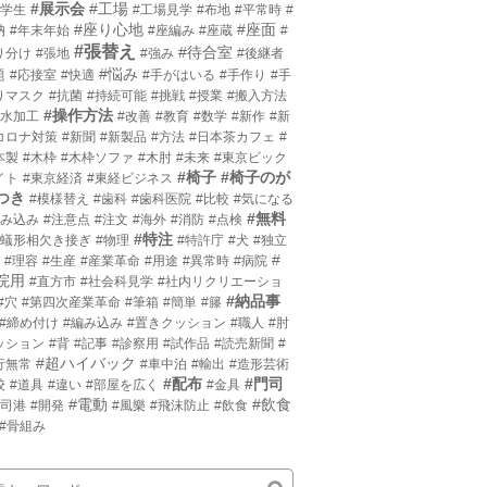
#展示会
#工場
小学生
#工場見学
#布地
#平常時
#
#座り心地
#座面
枘
#年末年始
#座編み
#座蔵
#
#張替え
#待合室
り分け
#張地
#強み
#後継者
#悩み
題
#応接室
#快適
#手がはいる
#手作り
#手
りマスク
#抗菌
#持続可能
#挑戦
#授業
#搬入方法
#操作方法
撥水加工
#改善
#教育
#数学
#新作
#新
コロナ対策
#新聞
#新製品
#方法
#日本茶カフェ
#
本製
#木枠
#木枠ソファ
#木肘
#未来
#東京ビック
#椅子
#椅子のが
イト
#東京経済
#東経ビジネス
つき
#模様替え
#歯科
#歯科医院
#比較
#気になる
#無料
沈み込み
#注意点
#注文
#海外
#消防
#点検
#特注
片蟻形相欠き接ぎ
#物理
#特許庁
#犬
#独立
#
#理容
#生産
#産業革命
#用途
#異常時
#病院
院用
#直方市
#社会科見学
#社内リクリエーショ
#納品事
#穴
#第四次産業革命
#筆箱
#簡単
#籐
#締め付け
#編み込み
#置きクッション
#職人
#肘
ッション
#背
#記事
#診察用
#試作品
#読売新聞
#
#超ハイバック
行無常
#車中泊
#輸出
#造形芸術
#配布
#門司
校
#道具
#違い
#部屋を広く
#金具
#電動
#飲食
門司港
#開発
#風樂
#飛沫防止
#飲食
#骨組み