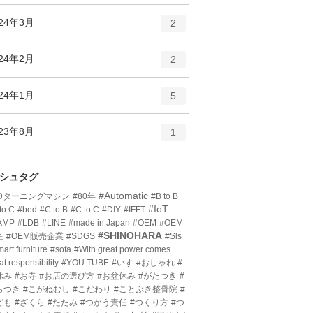
ン
ー
ト
エ
件
024年3月
数
2
リ
ン
ー
ト
エ
件
024年2月
数
2
リ
ン
ー
ト
エ
件
024年1月
数
5
リ
ン
ー
ト
エ
件
023年8月
数
1
リ
ン
ー
ト
数
リ
シュタグ
ー
#Automatic
3Dターニングマシン
#80年
#B to B
数
#IoT
to C
#bed
#C to B
#C to C
#DIY
#IFFT
AMP
#LDB
#LINE
#made in Japan
#OEM
#OEM
#SHINOHARA
産
#OEM販売企業
#SDGS
#Sls
art furniture
#sofa
#With great power comes
at responsibility
#YOU TUBE
#いす
#おしゃれ
#
休み
#お寺
#お店の選び方
#お盆休み
#がたつき
#
らつき
#こがねむし
#こだわり
#ことぶき整骨院
#
ども
#ざくら
#たたみ
#つかう責任
#つくり方
#つ