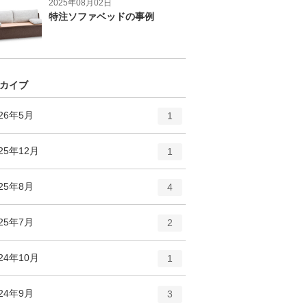
2025年08月02日
特注ソファベッドの事例
カイブ
エ
件
026年5月
1
ン
ト
エ
件
25年12月
1
リ
ン
ー
ト
エ
件
025年8月
数
4
リ
ン
ー
ト
エ
件
025年7月
数
2
リ
ン
ー
ト
エ
件
24年10月
数
1
リ
ン
ー
ト
エ
件
024年9月
数
3
リ