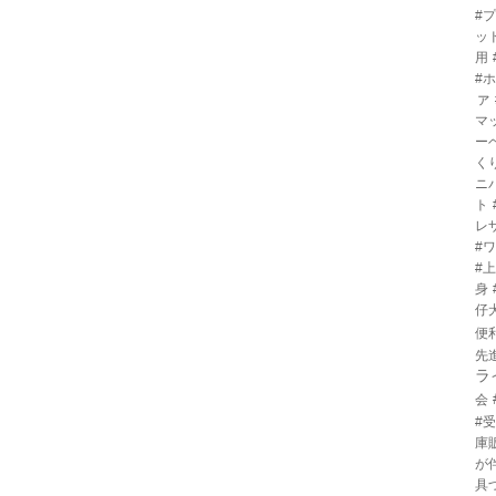
#
ッ
用
#
ァ
マ
ー
く
ニ
ト
レ
#
#
身
仔
便
先
ラ
会
#
庫
が
具