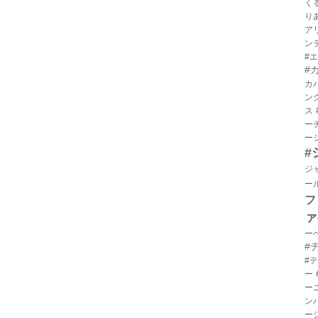
く
り
ア
ン
#
#
カ
ン
ス
ー
ー
#
ジ
ー
フ
ァ
ー
#
#
ー
ー
ン
ー