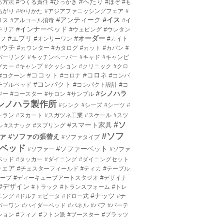
#へたり
る方法
#つくる責任
#ひっかき
#ほぞ
#も
あがり
#やりかた
#アジアファニッシングフェア
#
#アンティーク
#イス
リス
#アルコール消毒
#イ
#インナーベッド
テリア
#ウェピング
#ウレタン
#エブリ
#オーダー
エフ
#オンリーワン
#カイト
カウチ
#カウンター
#カタログ
#カット
#カバン
#
バーリング
#キッチンペーパー
#キャド
#キャンピ
グカー
#キャンプ
#クッション
#クリニック
#クロ
#ココット
#コロネ
#コクーン
#コロナ
#コンバ
#コンパクト
チブルベッド
#コンパクト設計
#コ
#シノハラ
ジー
#コースター
#サロン
#サンプル
シノハラ製作所
#シンク
#シーズ
#シーツ
#
ャラン
#スカート
#スガツネ工業
#スケール
#スツ
#ソ
#スマート家具
ル
#スナック
#スプリング
#ソフ
ァ
#ソファの張替え
#ソファタイプ
ベッド
#ソファーベット
#ソファー
#ソファ
ベッド
#タッカー
#ダイニング
#ダイニングセット
チェア
#チェスターフィールド
#ティカ
#テーブル
テープ
#ディーキューブアートスタジオ
#デザイナ
#デザイン
#トラック
#トランスフォーム
#トレ
#ナッツ
ニング
#ドルチェビータ
#ドロー式
#ナ
バーワン
#ハイダーベッド
#パネル
#パフ
#パーテ
ション
#フィノ
#フトン派
#ブースター
#プラッツ