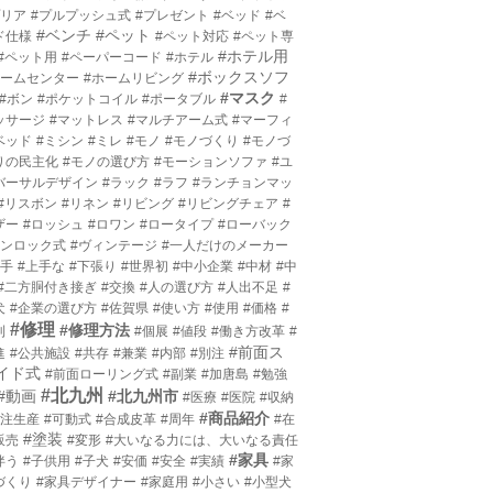
プリア
#プルプッシュ式
#プレゼント
#ベッド
#ベ
#ベンチ
#ペット
ド仕様
#ペット対応
#ペット専
#ホテル用
#ペット用
#ペーパーコード
#ホテル
#ボックスソフ
ホームセンター
#ホームリビング
#マスク
#ボン
#ポケットコイル
#ポータブル
#
ッサージ
#マットレス
#マルチアーム式
#マーフィ
ベッド
#ミシン
#ミレ
#モノ
#モノづくり
#モノづ
りの民主化
#モノの選び方
#モーションソファ
#ユ
バーサルデザイン
#ラック
#ラフ
#ランチョンマッ
#リスボン
#リネン
#リビング
#リビングチェア
#
ザー
#ロッシュ
#ロワン
#ロータイプ
#ローバック
ワンロック式
#ヴィンテージ
#一人だけのメーカー
上手
#上手な
#下張り
#世界初
#中小企業
#中材
#中
#二方胴付き接ぎ
#交換
#人の選び方
#人出不足
#
犬
#企業の選び方
#佐賀県
#使い方
#使用
#価格
#
#修理
#修理方法
利
#個展
#値段
#働き方改革
#
#前面ス
進
#公共施設
#共存
#兼業
#内部
#別注
イド式
#前面ローリング式
#副業
#加唐島
#勉強
#北九州
#動画
#北九州市
#医療
#医院
#収納
#商品紹介
受注生産
#可動式
#合成皮革
#周年
#在
#塗装
販売
#変形
#大いなる力には、大いなる責任
#家具
伴う
#子供用
#子犬
#安価
#安全
#実績
#家
づくり
#家具デザイナー
#家庭用
#小さい
#小型犬