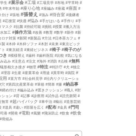
#展示会
#工場
小学生
#工場見学
#布地
#平常時
#
#座り心地
#座面
枘
#年末年始
#座編み
#座蔵
#
#張替え
#待合室
り分け
#張地
#強み
#後継者
#悩み
題
#応接室
#快適
#手がはいる
#手作り
#手
りマスク
#抗菌
#持続可能
#挑戦
#授業
#搬入方法
#操作方法
撥水加工
#改善
#教育
#数学
#新作
#新
コロナ対策
#新聞
#新製品
#方法
#日本茶カフェ
#
本製
#木枠
#木枠ソファ
#木肘
#未来
#東京ビック
#椅子
#椅子のが
イト
#東京経済
#東経ビジネス
つき
#模様替え
#歯科
#歯科医院
#比較
#気になる
#無料
沈み込み
#注意点
#注文
#海外
#消防
#点検
#特注
片蟻形相欠き接ぎ
#物理
#特許庁
#犬
#独立
#
#理容
#生産
#産業革命
#用途
#異常時
#病院
院用
#直方市
#社会科見学
#社内リクリエーショ
#納品事
#穴
#第四次産業革命
#筆箱
#簡単
#籐
#締め付け
#編み込み
#置きクッション
#職人
#肘
ッション
#背
#記事
#診察用
#試作品
#読売新聞
#
#超ハイバック
行無常
#車中泊
#輸出
#造形芸術
#配布
#門司
校
#道具
#違い
#部屋を広く
#金具
#電動
#飲食
門司港
#開発
#風樂
#飛沫防止
#飲食
#骨組み