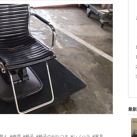
最新
替え
#修理
#椅子
#椅子のがたつき
#シノハラ
#家具