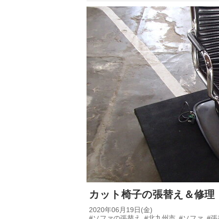
カット椅子の張替え＆修理
2020年06月19日(金)
#ソファの張替え
#北九州市
#ソファ
#張