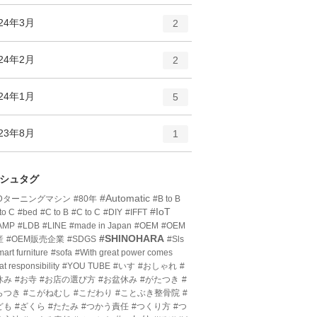
ン
ー
ト
エ
件
024年3月
数
2
リ
ン
ー
ト
エ
件
024年2月
数
2
リ
ン
ー
ト
エ
件
024年1月
数
5
リ
ン
ー
ト
エ
件
023年8月
数
1
リ
ン
ー
ト
数
リ
シュタグ
ー
#Automatic
3Dターニングマシン
#80年
#B to B
数
#IoT
to C
#bed
#C to B
#C to C
#DIY
#IFFT
AMP
#LDB
#LINE
#made in Japan
#OEM
#OEM
#SHINOHARA
産
#OEM販売企業
#SDGS
#Sls
art furniture
#sofa
#With great power comes
at responsibility
#YOU TUBE
#いす
#おしゃれ
#
休み
#お寺
#お店の選び方
#お盆休み
#がたつき
#
らつき
#こがねむし
#こだわり
#ことぶき整骨院
#
ども
#ざくら
#たたみ
#つかう責任
#つくり方
#つ