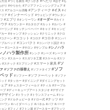
#へたり
る方法
#つくる責任
#ひっかき
#ほぞ
#も
あがり
#やりかた
#アジアファニッシングフェア
#
#アンティーク
#イス
リス
#アルコール消毒
#イ
#インナーベッド
テリア
#ウェピング
#ウレタン
#エブリ
#オーダー
エフ
#オンリーワン
#カイト
カウチ
#カウンター
#カタログ
#カット
#カバン
#
バーリング
#キッチンペーパー
#キャド
#キャンピ
グカー
#キャンプ
#クッション
#クリニック
#クロ
#ココット
#コロネ
#コクーン
#コロナ
#コンバ
#コンパクト
チブルベッド
#コンパクト設計
#コ
#シノハラ
ジー
#コースター
#サロン
#サンプル
シノハラ製作所
#シンク
#シーズ
#シーツ
#
ャラン
#スカート
#スガツネ工業
#スケール
#スツ
#ソ
#スマート家具
ル
#スナック
#スプリング
#ソフ
ァ
#ソファの張替え
#ソファタイプ
ベッド
#ソファーベット
#ソファー
#ソファ
ベッド
#タッカー
#ダイニング
#ダイニングセット
チェア
#チェスターフィールド
#ティカ
#テーブル
テープ
#ディーキューブアートスタジオ
#デザイナ
#デザイン
#トラック
#トランスフォーム
#トレ
#ナッツ
ニング
#ドルチェビータ
#ドロー式
#ナ
バーワン
#ハイダーベッド
#パネル
#パフ
#パーテ
ション
#フィノ
#フトン派
#ブースター
#プラッツ