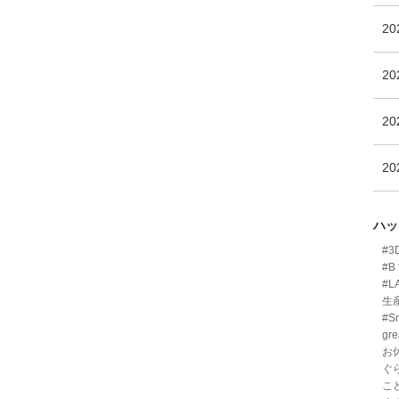
2
2
2
2
ハッ
#
#B 
#L
生
#Sm
gre
お
ぐ
こ