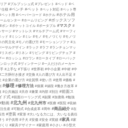
プリア
#プルプッシュ式
#プレゼント
#ベッド
#ベ
#ベンチ
#ペット
ド仕様
#ペット対応
#ペット専
#ホテル用
#ペット用
#ペーパーコード
#ホテル
#ボックスソフ
ホームセンター
#ホームリビング
#マスク
#ボン
#ポケットコイル
#ポータブル
#
ッサージ
#マットレス
#マルチアーム式
#マーフィ
ベッド
#ミシン
#ミレ
#モノ
#モノづくり
#モノづ
りの民主化
#モノの選び方
#モーションソファ
#ユ
バーサルデザイン
#ラック
#ラフ
#ランチョンマッ
#リスボン
#リネン
#リビング
#リビングチェア
#
ザー
#ロッシュ
#ロワン
#ロータイプ
#ローバック
ワンロック式
#ヴィンテージ
#一人だけのメーカー
上手
#上手な
#下張り
#世界初
#中小企業
#中材
#中
#二方胴付き接ぎ
#交換
#人の選び方
#人出不足
#
犬
#企業の選び方
#佐賀県
#使い方
#使用
#価格
#
#修理
#修理方法
利
#個展
#値段
#働き方改革
#
#前面ス
進
#公共施設
#共存
#兼業
#内部
#別注
イド式
#前面ローリング式
#副業
#加唐島
#勉強
#北九州
#動画
#北九州市
#医療
#医院
#収納
#商品紹介
受注生産
#可動式
#合成皮革
#周年
#在
#塗装
販売
#変形
#大いなる力には、大いなる責任
#家具
伴う
#子供用
#子犬
#安価
#安全
#実績
#家
づくり
#家具デザイナー
#家庭用
#小さい
#小型犬