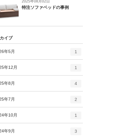
2025年08月02日
特注ソファベッドの事例
カイブ
エ
件
026年5月
1
ン
ト
エ
件
25年12月
1
リ
ン
ー
ト
エ
件
025年8月
数
4
リ
ン
ー
ト
エ
件
025年7月
数
2
リ
ン
ー
ト
エ
件
24年10月
数
1
リ
ン
ー
ト
エ
件
024年9月
数
3
リ