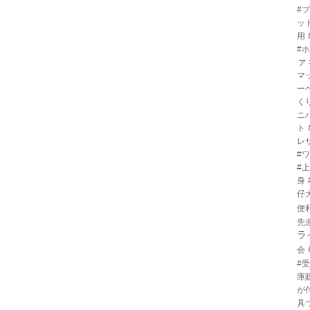
#
ッ
用
#
ァ
マ
ー
く
ニ
ト
レ
#
#
身
仔
便
先
ラ
会
#
庫
が
具