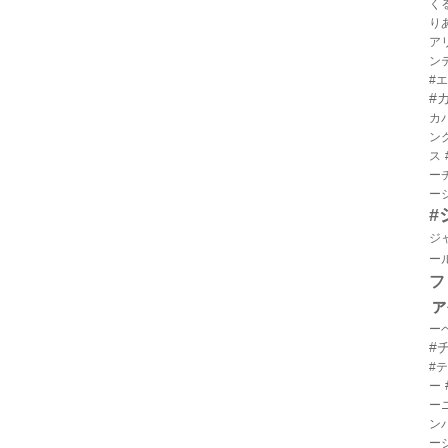
く
り
ア
ン
#
#
カ
ン
ス
ー
ー
#
ジ
ー
フ
ァ
ー
#
#
ー
ー
ン
ー