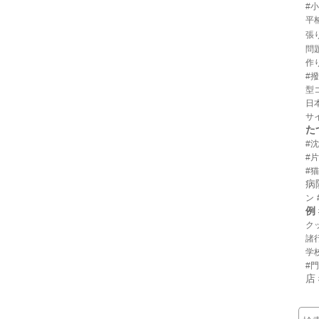
#
平
張
問
作
#
型
日
サ
た
#
#
#猫
病
ン
例
ク
諸
学
#
店