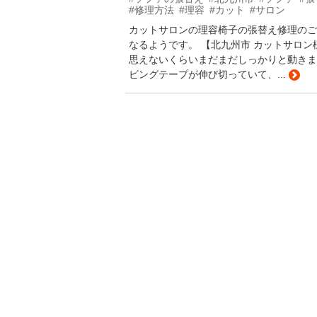
#修理方法
#理容
#カット
#サロン
カットサロンの理容椅子の張替え修理のご
なるようです。 【北九州市 カットサロン
思えないくらいまだまだしっかりと動きます。
ビングテープが伸び切っていて、...