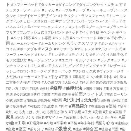
ト
#チェア
#ソファーベッド
#タッカー
#ダイニング
#ダイニングセット
#
チェスターフィールド
#ティカ
#テーブル
#テープ
#ディーキューブアートス
#デザイン
タジオ
#デザイナー
#トラック
#トランスフォーム
#トレーニン
#ナッツ
グ
#ドルチェビータ
#ドロー式
#ナンバーワン
#ハイダーベッド
#
パネル
#パフ
#パーテーション
#フィノ
#フトン派
#ブースター
#プラッツ
#
#ベンチ
#ペッ
プリア
#プルプッシュ式
#プレゼント
#ベッド
#ベッド仕様
ト
#ホテル
#ペット対応
#ペット専用
#ペット用
#ペーパーコード
#ホテル
用
#ボックスソファ
#ホームセンター
#ホームリビング
#ボン
#ポケット
#マスク
コイル
#ポータブル
#マッサージ
#マットレス
#マルチアーム式
#
マーフィーベッド
#ミシン
#ミレ
#モノ
#モノづくり
#モノづくりの民主化
#
モノの選び方
#モーションソファ
#ユニバーサルデザイン
#ラック
#ラフ
#ラ
ンチョンマット
#リスボン
#リネン
#リビング
#リビングチェア
#レザー
#ロ
ッシュ
#ロワン
#ロータイプ
#ローバック
#ワンロック式
#ヴィンテージ
#一
人だけのメーカー
#上手
#上手な
#下張り
#世界初
#中小企業
#中材
#中身
#
二方胴付き接ぎ
#交換
#人の選び方
#人出不足
#仔犬
#企業の選び方
#佐賀県
#修理
#修理方法
#使い方
#使用
#価格
#便利
#個展
#値段
#働き方改革
#
#前面スライド式
先進
#公共施設
#共存
#兼業
#内部
#別注
#前面ローリン
#北九州
#動画
#北九州市
グ式
#副業
#加唐島
#勉強会
#医療
#医院
#収
#商品紹介
#塗装
納
#受注生産
#可動式
#合成皮革
#周年
#在庫販売
#変形
#
#大いなる力には、大いなる責任が伴う
#子供用
#子犬
#安価
#安全
#実績
家具
#展
#家具づくり
#家具デザイナー
#家庭用
#小さい
#小型犬
#小学生
示会
#工場
#座り心地
#工場見学
#布地
#平常時
#平枘
#年末年始
#座編み
#張替え
#座面
#待合室
#座蔵
#張り分け
#張地
#強み
#後継者問題
#応