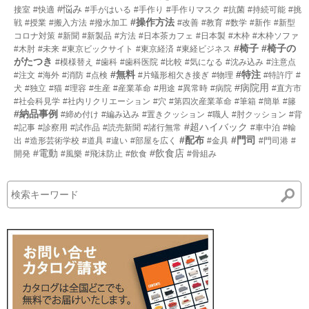
#悩み
接室
#快適
#手がはいる
#手作り
#手作りマスク
#抗菌
#持続可能
#挑
#操作方法
戦
#授業
#搬入方法
#撥水加工
#改善
#教育
#数学
#新作
#新型
コロナ対策
#新聞
#新製品
#方法
#日本茶カフェ
#日本製
#木枠
#木枠ソファ
#椅子
#椅子の
#木肘
#未来
#東京ビックサイト
#東京経済
#東経ビジネス
がたつき
#模様替え
#歯科
#歯科医院
#比較
#気になる
#沈み込み
#注意点
#無料
#特注
#注文
#海外
#消防
#点検
#片蟻形相欠き接ぎ
#物理
#特許庁
#
#病院用
犬
#独立
#猫
#理容
#生産
#産業革命
#用途
#異常時
#病院
#直方市
#社会科見学
#社内リクリエーション
#穴
#第四次産業革命
#筆箱
#簡単
#籐
#納品事例
#締め付け
#編み込み
#置きクッション
#職人
#肘クッション
#背
#超ハイバック
#記事
#診察用
#試作品
#読売新聞
#諸行無常
#車中泊
#輸
#配布
#門司
出
#造形芸術学校
#道具
#違い
#部屋を広く
#金具
#門司港
#
#電動
#飲食店
開発
#風樂
#飛沫防止
#飲食
#骨組み