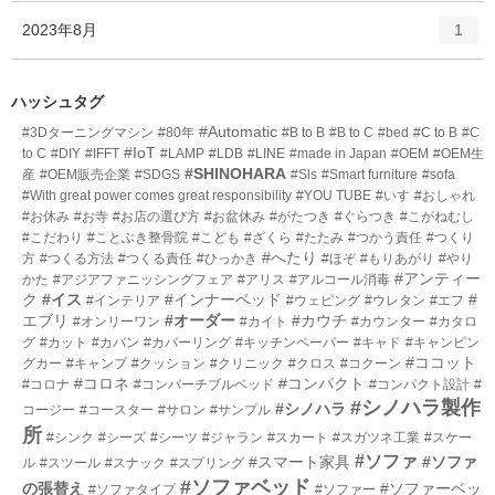
ー
ト
エ
件
2023年8月
数
1
リ
ン
ー
ト
数
リ
ハッシュタグ
ー
#Automatic
#3Dターニングマシン
#80年
#B to B
#B to C
#bed
#C to B
#C
数
#IoT
to C
#DIY
#IFFT
#LAMP
#LDB
#LINE
#made in Japan
#OEM
#OEM生
#SHINOHARA
産
#OEM販売企業
#SDGS
#Sls
#Smart furniture
#sofa
#With great power comes great responsibility
#YOU TUBE
#いす
#おしゃれ
#お休み
#お寺
#お店の選び方
#お盆休み
#がたつき
#ぐらつき
#こがねむし
#こだわり
#ことぶき整骨院
#こども
#ざくら
#たたみ
#つかう責任
#つくり
#へたり
方
#つくる方法
#つくる責任
#ひっかき
#ほぞ
#もりあがり
#やり
#アンティー
かた
#アジアファニッシングフェア
#アリス
#アルコール消毒
ク
#イス
#インナーベッド
#
#インテリア
#ウェピング
#ウレタン
#エフ
エブリ
#オーダー
#カウチ
#オンリーワン
#カイト
#カウンター
#カタロ
グ
#カット
#カバン
#カバーリング
#キッチンペーパー
#キャド
#キャンピン
#ココット
グカー
#キャンプ
#クッション
#クリニック
#クロス
#コクーン
#コロネ
#コンパクト
#コロナ
#コンバーチブルベッド
#コンパクト設計
#
#シノハラ製作
#シノハラ
コージー
#コースター
#サロン
#サンプル
所
#シンク
#シーズ
#シーツ
#ジャラン
#スカート
#スガツネ工業
#スケー
#ソファ
#スマート家具
#ソファ
ル
#スツール
#スナック
#スプリング
#ソファベッド
の張替え
#ソファーベッ
#ソファタイプ
#ソファー