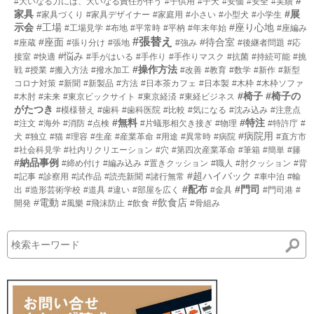
#
#大いなる力には、大いなる責任が伴う
#子供用
#子犬
#安価
#安全
#実績
家具
#展
#家具づくり
#家具デザイナー
#家庭用
#小さい
#小型犬
#小学生
示会
#工場
#座り心地
#工場見学
#布地
#平常時
#平枘
#年末年始
#座編み
#張替え
#座面
#待合室
#座蔵
#張り分け
#張地
#強み
#後継者問題
#応
#悩み
接室
#快適
#手がはいる
#手作り
#手作りマスク
#抗菌
#持続可能
#挑
#操作方法
戦
#授業
#搬入方法
#撥水加工
#改善
#教育
#数学
#新作
#新型
コロナ対策
#新聞
#新製品
#方法
#日本茶カフェ
#日本製
#木枠
#木枠ソファ
#椅子
#椅子の
#木肘
#未来
#東京ビックサイト
#東京経済
#東経ビジネス
がたつき
#模様替え
#歯科
#歯科医院
#比較
#気になる
#沈み込み
#注意点
#無料
#特注
#注文
#海外
#消防
#点検
#片蟻形相欠き接ぎ
#物理
#特許庁
#
#病院用
犬
#独立
#猫
#理容
#生産
#産業革命
#用途
#異常時
#病院
#直方市
#社会科見学
#社内リクリエーション
#穴
#第四次産業革命
#筆箱
#簡単
#籐
#納品事例
#締め付け
#編み込み
#置きクッション
#職人
#肘クッション
#背
#超ハイバック
#記事
#診察用
#試作品
#読売新聞
#諸行無常
#車中泊
#輸
#配布
#門司
出
#造形芸術学校
#道具
#違い
#部屋を広く
#金具
#門司港
#
#電動
#飲食店
開発
#風樂
#飛沫防止
#飲食
#骨組み