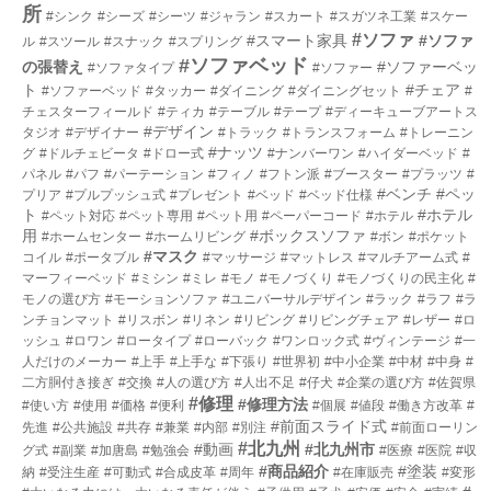
所
#シンク
#シーズ
#シーツ
#ジャラン
#スカート
#スガツネ工業
#スケー
#ソファ
#スマート家具
#ソファ
ル
#スツール
#スナック
#スプリング
#ソファベッド
の張替え
#ソファーベッ
#ソファタイプ
#ソファー
ト
#チェア
#ソファーベッド
#タッカー
#ダイニング
#ダイニングセット
#
チェスターフィールド
#ティカ
#テーブル
#テープ
#ディーキューブアートス
#デザイン
タジオ
#デザイナー
#トラック
#トランスフォーム
#トレーニン
#ナッツ
グ
#ドルチェビータ
#ドロー式
#ナンバーワン
#ハイダーベッド
#
パネル
#パフ
#パーテーション
#フィノ
#フトン派
#ブースター
#プラッツ
#
#ベンチ
#ペッ
プリア
#プルプッシュ式
#プレゼント
#ベッド
#ベッド仕様
ト
#ホテル
#ペット対応
#ペット専用
#ペット用
#ペーパーコード
#ホテル
用
#ボックスソファ
#ホームセンター
#ホームリビング
#ボン
#ポケット
#マスク
コイル
#ポータブル
#マッサージ
#マットレス
#マルチアーム式
#
マーフィーベッド
#ミシン
#ミレ
#モノ
#モノづくり
#モノづくりの民主化
#
モノの選び方
#モーションソファ
#ユニバーサルデザイン
#ラック
#ラフ
#ラ
ンチョンマット
#リスボン
#リネン
#リビング
#リビングチェア
#レザー
#ロ
ッシュ
#ロワン
#ロータイプ
#ローバック
#ワンロック式
#ヴィンテージ
#一
人だけのメーカー
#上手
#上手な
#下張り
#世界初
#中小企業
#中材
#中身
#
二方胴付き接ぎ
#交換
#人の選び方
#人出不足
#仔犬
#企業の選び方
#佐賀県
#修理
#修理方法
#使い方
#使用
#価格
#便利
#個展
#値段
#働き方改革
#
#前面スライド式
先進
#公共施設
#共存
#兼業
#内部
#別注
#前面ローリン
#北九州
#動画
#北九州市
グ式
#副業
#加唐島
#勉強会
#医療
#医院
#収
#商品紹介
#塗装
納
#受注生産
#可動式
#合成皮革
#周年
#在庫販売
#変形