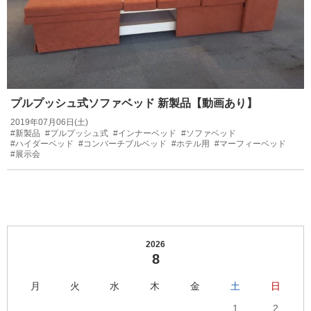
プルプッシュ式ソファベッド 新製品【動画あり】
2019年07月06日(土)
#新製品
#プルプッシュ式
#インナーベッド
#ソファベッド
#ハイダーベッド
#コンバーチブルベッド
#ホテル用
#マーフィーベッド
#展示会
2026
8
月
火
水
木
金
土
日
1
2