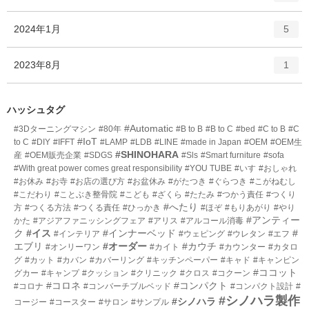
ン
ー
ト
エ
件
2024年1月
数
5
リ
ン
ー
ト
エ
件
2023年8月
数
1
リ
ン
ー
ト
数
リ
ハッシュタグ
ー
#Automatic
#3Dターニングマシン
#80年
#B to B
#B to C
#bed
#C to B
#C
数
#IoT
to C
#DIY
#IFFT
#LAMP
#LDB
#LINE
#made in Japan
#OEM
#OEM生
#SHINOHARA
産
#OEM販売企業
#SDGS
#Sls
#Smart furniture
#sofa
#With great power comes great responsibility
#YOU TUBE
#いす
#おしゃれ
#お休み
#お寺
#お店の選び方
#お盆休み
#がたつき
#ぐらつき
#こがねむし
#こだわり
#ことぶき整骨院
#こども
#ざくら
#たたみ
#つかう責任
#つくり
#へたり
方
#つくる方法
#つくる責任
#ひっかき
#ほぞ
#もりあがり
#やり
#アンティー
かた
#アジアファニッシングフェア
#アリス
#アルコール消毒
ク
#イス
#インナーベッド
#
#インテリア
#ウェピング
#ウレタン
#エフ
エブリ
#オーダー
#カウチ
#オンリーワン
#カイト
#カウンター
#カタロ
グ
#カット
#カバン
#カバーリング
#キッチンペーパー
#キャド
#キャンピン
#ココット
グカー
#キャンプ
#クッション
#クリニック
#クロス
#コクーン
#コロネ
#コンパクト
#コロナ
#コンバーチブルベッド
#コンパクト設計
#
#シノハラ製作
#シノハラ
コージー
#コースター
#サロン
#サンプル