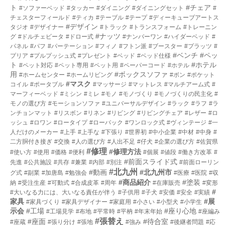
ト
#チェア
#ソファーベッド
#タッカー
#ダイニング
#ダイニングセット
#
チェスターフィールド
#ティカ
#テーブル
#テープ
#ディーキューブアートス
#デザイン
タジオ
#デザイナー
#トラック
#トランスフォーム
#トレーニン
#ナッツ
グ
#ドルチェビータ
#ドロー式
#ナンバーワン
#ハイダーベッド
#
パネル
#パフ
#パーテーション
#フィノ
#フトン派
#ブースター
#プラッツ
#
#ベンチ
#ペッ
プリア
#プルプッシュ式
#プレゼント
#ベッド
#ベッド仕様
ト
#ホテル
#ペット対応
#ペット専用
#ペット用
#ペーパーコード
#ホテル
用
#ボックスソファ
#ホームセンター
#ホームリビング
#ボン
#ポケット
#マスク
コイル
#ポータブル
#マッサージ
#マットレス
#マルチアーム式
#
マーフィーベッド
#ミシン
#ミレ
#モノ
#モノづくり
#モノづくりの民主化
#
モノの選び方
#モーションソファ
#ユニバーサルデザイン
#ラック
#ラフ
#ラ
ンチョンマット
#リスボン
#リネン
#リビング
#リビングチェア
#レザー
#ロ
ッシュ
#ロワン
#ロータイプ
#ローバック
#ワンロック式
#ヴィンテージ
#一
人だけのメーカー
#上手
#上手な
#下張り
#世界初
#中小企業
#中材
#中身
#
二方胴付き接ぎ
#交換
#人の選び方
#人出不足
#仔犬
#企業の選び方
#佐賀県
#修理
#修理方法
#使い方
#使用
#価格
#便利
#個展
#値段
#働き方改革
#
#前面スライド式
先進
#公共施設
#共存
#兼業
#内部
#別注
#前面ローリン
#北九州
#動画
#北九州市
グ式
#副業
#加唐島
#勉強会
#医療
#医院
#収
#商品紹介
#塗装
納
#受注生産
#可動式
#合成皮革
#周年
#在庫販売
#変形
#
#大いなる力には、大いなる責任が伴う
#子供用
#子犬
#安価
#安全
#実績
家具
#展
#家具づくり
#家具デザイナー
#家庭用
#小さい
#小型犬
#小学生
示会
#工場
#座り心地
#工場見学
#布地
#平常時
#平枘
#年末年始
#座編み
#張替え
#座面
#待合室
#座蔵
#張り分け
#張地
#強み
#後継者問題
#応