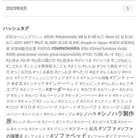
ー
ト
エ
件
2023年8月
数
1
リ
ン
ー
ト
数
リ
ハッシュタグ
ー
#Automatic
#3Dターニングマシン
#80年
#B to B
#B to C
#bed
#C to B
#C
数
#IoT
to C
#DIY
#IFFT
#LAMP
#LDB
#LINE
#made in Japan
#OEM
#OEM生
#SHINOHARA
産
#OEM販売企業
#SDGS
#Sls
#Smart furniture
#sofa
#With great power comes great responsibility
#YOU TUBE
#いす
#おしゃれ
#お休み
#お寺
#お店の選び方
#お盆休み
#がたつき
#ぐらつき
#こがねむし
#こだわり
#ことぶき整骨院
#こども
#ざくら
#たたみ
#つかう責任
#つくり
#へたり
方
#つくる方法
#つくる責任
#ひっかき
#ほぞ
#もりあがり
#やり
#アンティー
かた
#アジアファニッシングフェア
#アリス
#アルコール消毒
ク
#イス
#インナーベッド
#
#インテリア
#ウェピング
#ウレタン
#エフ
エブリ
#オーダー
#カウチ
#オンリーワン
#カイト
#カウンター
#カタロ
グ
#カット
#カバン
#カバーリング
#キッチンペーパー
#キャド
#キャンピン
#ココット
グカー
#キャンプ
#クッション
#クリニック
#クロス
#コクーン
#コロネ
#コンパクト
#コロナ
#コンバーチブルベッド
#コンパクト設計
#
#シノハラ製作
#シノハラ
コージー
#コースター
#サロン
#サンプル
所
#シンク
#シーズ
#シーツ
#ジャラン
#スカート
#スガツネ工業
#スケー
#ソファ
#スマート家具
#ソファ
ル
#スツール
#スナック
#スプリング
#ソファベッド
の張替え
#ソファーベッ
#ソファタイプ
#ソファー