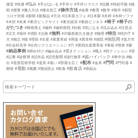
#悩み
接室
#快適
#手がはいる
#手作り
#手作りマスク
#抗菌
#持続可能
#挑
#操作方法
戦
#授業
#搬入方法
#撥水加工
#改善
#教育
#数学
#新作
#新型
コロナ対策
#新聞
#新製品
#方法
#日本茶カフェ
#日本製
#木枠
#木枠ソファ
#椅子
#椅子の
#木肘
#未来
#東京ビックサイト
#東京経済
#東経ビジネス
がたつき
#模様替え
#歯科
#歯科医院
#比較
#気になる
#沈み込み
#注意点
#無料
#特注
#注文
#海外
#消防
#点検
#片蟻形相欠き接ぎ
#物理
#特許庁
#
#病院用
犬
#独立
#猫
#理容
#生産
#産業革命
#用途
#異常時
#病院
#直方市
#社会科見学
#社内リクリエーション
#穴
#第四次産業革命
#筆箱
#簡単
#籐
#納品事例
#締め付け
#編み込み
#置きクッション
#職人
#肘クッション
#背
#超ハイバック
#記事
#診察用
#試作品
#読売新聞
#諸行無常
#車中泊
#輸
#配布
#門司
出
#造形芸術学校
#道具
#違い
#部屋を広く
#金具
#門司港
#
#電動
#飲食店
開発
#風樂
#飛沫防止
#飲食
#骨組み