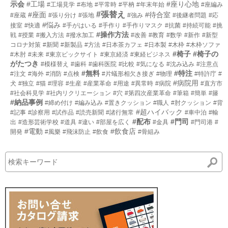
示会
#工場
#座り心地
#工場見学
#布地
#平常時
#平枘
#年末年始
#座編み
#張替え
#座面
#待合室
#座蔵
#張り分け
#張地
#強み
#後継者問題
#応
#悩み
接室
#快適
#手がはいる
#手作り
#手作りマスク
#抗菌
#持続可能
#挑
#操作方法
戦
#授業
#搬入方法
#撥水加工
#改善
#教育
#数学
#新作
#新型
コロナ対策
#新聞
#新製品
#方法
#日本茶カフェ
#日本製
#木枠
#木枠ソファ
#椅子
#椅子の
#木肘
#未来
#東京ビックサイト
#東京経済
#東経ビジネス
がたつき
#模様替え
#歯科
#歯科医院
#比較
#気になる
#沈み込み
#注意点
#無料
#特注
#注文
#海外
#消防
#点検
#片蟻形相欠き接ぎ
#物理
#特許庁
#
#病院用
犬
#独立
#猫
#理容
#生産
#産業革命
#用途
#異常時
#病院
#直方市
#社会科見学
#社内リクリエーション
#穴
#第四次産業革命
#筆箱
#簡単
#籐
#納品事例
#締め付け
#編み込み
#置きクッション
#職人
#肘クッション
#背
#超ハイバック
#記事
#診察用
#試作品
#読売新聞
#諸行無常
#車中泊
#輸
#配布
#門司
出
#造形芸術学校
#道具
#違い
#部屋を広く
#金具
#門司港
#
#電動
#飲食店
開発
#風樂
#飛沫防止
#飲食
#骨組み