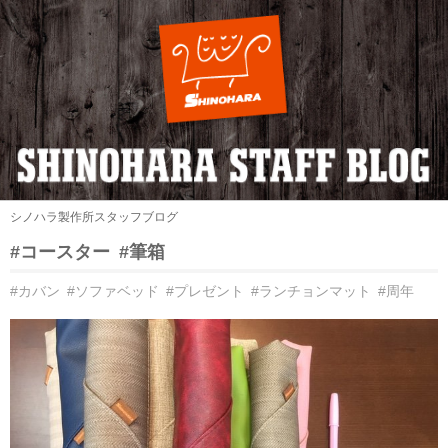
シノハラ製作所スタッフブログ
#コースター
#筆箱
#カバン
#ソファベッド
#プレゼント
#ランチョンマット
#周年