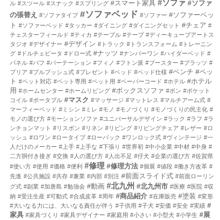
#ソファ
#スマート家具
#ソファ
ル
#スツール
#スナック
#スプリング
#ソファベッド
の張替え
#ソファーベッ
#ソファタイプ
#ソファー
ト
#チェア
#ソファーベッド
#タッカー
#ダイニング
#ダイニングセット
#
チェスターフィールド
#ティカ
#テーブル
#テープ
#ディーキューブアートス
#デザイン
タジオ
#デザイナー
#トラック
#トランスフォーム
#トレーニン
#ナッツ
グ
#ドルチェビータ
#ドロー式
#ナンバーワン
#ハイダーベッド
#
パネル
#パフ
#パーテーション
#フィノ
#フトン派
#ブースター
#プラッツ
#
#ベンチ
#ペッ
プリア
#プルプッシュ式
#プレゼント
#ベッド
#ベッド仕様
ト
#ホテル
#ペット対応
#ペット専用
#ペット用
#ペーパーコード
#ホテル
用
#ボックスソファ
#ホームセンター
#ホームリビング
#ボン
#ポケット
#マスク
コイル
#ポータブル
#マッサージ
#マットレス
#マルチアーム式
#
マーフィーベッド
#ミシン
#ミレ
#モノ
#モノづくり
#モノづくりの民主化
#
モノの選び方
#モーションソファ
#ユニバーサルデザイン
#ラック
#ラフ
#ラ
ンチョンマット
#リスボン
#リネン
#リビング
#リビングチェア
#レザー
#ロ
ッシュ
#ロワン
#ロータイプ
#ローバック
#ワンロック式
#ヴィンテージ
#一
人だけのメーカー
#上手
#上手な
#下張り
#世界初
#中小企業
#中材
#中身
#
二方胴付き接ぎ
#交換
#人の選び方
#人出不足
#仔犬
#企業の選び方
#佐賀県
#修理
#修理方法
#使い方
#使用
#価格
#便利
#個展
#値段
#働き方改革
#
#前面スライド式
先進
#公共施設
#共存
#兼業
#内部
#別注
#前面ローリン
#北九州
#動画
#北九州市
グ式
#副業
#加唐島
#勉強会
#医療
#医院
#収
#商品紹介
#塗装
納
#受注生産
#可動式
#合成皮革
#周年
#在庫販売
#変形
#
#大いなる力には、大いなる責任が伴う
#子供用
#子犬
#安価
#安全
#実績
家具
#展
#家具づくり
#家具デザイナー
#家庭用
#小さい
#小型犬
#小学生