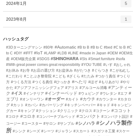
エ
件
2024年1月
数
5
リ
ン
ー
ト
エ
件
2023年8月
数
1
リ
ン
ー
ト
数
リ
ハッシュタグ
ー
#Automatic
#3Dターニングマシン
#80年
#B to B
#B to C
#bed
#C to B
#C
数
#IoT
to C
#DIY
#IFFT
#LAMP
#LDB
#LINE
#made in Japan
#OEM
#OEM生
#SHINOHARA
産
#OEM販売企業
#SDGS
#Sls
#Smart furniture
#sofa
#With great power comes great responsibility
#YOU TUBE
#いす
#おしゃれ
#お休み
#お寺
#お店の選び方
#お盆休み
#がたつき
#ぐらつき
#こがねむし
#こだわり
#ことぶき整骨院
#こども
#ざくら
#たたみ
#つかう責任
#つくり
#へたり
方
#つくる方法
#つくる責任
#ひっかき
#ほぞ
#もりあがり
#やり
#アンティー
かた
#アジアファニッシングフェア
#アリス
#アルコール消毒
ク
#イス
#インナーベッド
#
#インテリア
#ウェピング
#ウレタン
#エフ
エブリ
#オーダー
#カウチ
#オンリーワン
#カイト
#カウンター
#カタロ
グ
#カット
#カバン
#カバーリング
#キッチンペーパー
#キャド
#キャンピン
#ココット
グカー
#キャンプ
#クッション
#クリニック
#クロス
#コクーン
#コロネ
#コンパクト
#コロナ
#コンバーチブルベッド
#コンパクト設計
#
#シノハラ製作
#シノハラ
コージー
#コースター
#サロン
#サンプル
所
#シンク
#シーズ
#シーツ
#ジャラン
#スカート
#スガツネ工業
#スケー