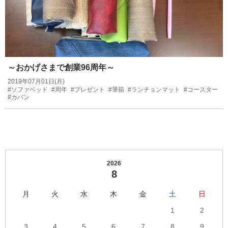
～おかげさまで創業96周年～
2019年07月01日(月)
#ソファベッド
#周年
#プレゼント
#筆箱
#ランチョンマット
#コースター
#カバン
2026
8
月
火
水
木
金
土
日
1
2
3
4
5
6
7
8
9