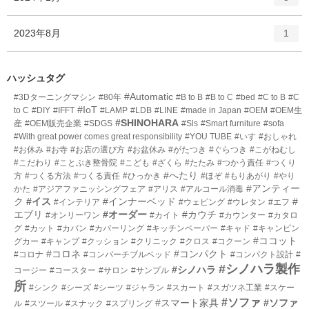
リ
ン
ー
ト
エ
件
2023年8月
数
1
リ
ン
ー
ト
数
リ
ハッシュタグ
ー
#Automatic
#3Dターニングマシン
#80年
#B to B
#B to C
#bed
#C to B
#C
数
#IoT
to C
#DIY
#IFFT
#LAMP
#LDB
#LINE
#made in Japan
#OEM
#OEM生
#SHINOHARA
産
#OEM販売企業
#SDGS
#Sls
#Smart furniture
#sofa
#With great power comes great responsibility
#YOU TUBE
#いす
#おしゃれ
#お休み
#お寺
#お店の選び方
#お盆休み
#がたつき
#ぐらつき
#こがねむし
#こだわり
#ことぶき整骨院
#こども
#ざくら
#たたみ
#つかう責任
#つくり
#へたり
方
#つくる方法
#つくる責任
#ひっかき
#ほぞ
#もりあがり
#やり
#アンティー
かた
#アジアファニッシングフェア
#アリス
#アルコール消毒
ク
#イス
#インナーベッド
#
#インテリア
#ウェピング
#ウレタン
#エフ
エブリ
#オーダー
#カウチ
#オンリーワン
#カイト
#カウンター
#カタロ
グ
#カット
#カバン
#カバーリング
#キッチンペーパー
#キャド
#キャンピン
#ココット
グカー
#キャンプ
#クッション
#クリニック
#クロス
#コクーン
#コロネ
#コンパクト
#コロナ
#コンバーチブルベッド
#コンパクト設計
#
#シノハラ製作
#シノハラ
コージー
#コースター
#サロン
#サンプル
所
#シンク
#シーズ
#シーツ
#ジャラン
#スカート
#スガツネ工業
#スケー
#ソファ
#スマート家具
#ソファ
ル
#スツール
#スナック
#スプリング