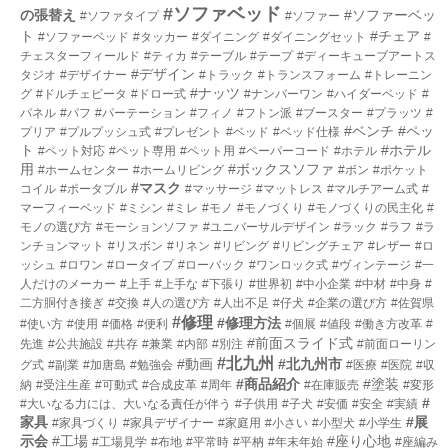
#ソファベッド
の張替え
#ソファーベッ
#ソファタイプ
#ソファー
ト
#チェア
#ソファーベッド
#タッカー
#ダイニング
#ダイニングセット
#
チェスターフィールド
#ティカ
#テーブル
#テープ
#ディーキューブアートス
#デザイン
タジオ
#デザイナー
#トラック
#トランスフォーム
#トレーニン
#ナッツ
グ
#ドルチェビータ
#ドロー式
#ナンバーワン
#ハイダーベッド
#
パネル
#パフ
#パーテーション
#フィノ
#フトン派
#ブースター
#プラッツ
#
#ベンチ
#ペッ
プリア
#プルプッシュ式
#プレゼント
#ベッド
#ベッド仕様
ト
#ホテル
#ペット対応
#ペット専用
#ペット用
#ペーパーコード
#ホテル
用
#ボックスソファ
#ホームセンター
#ホームリビング
#ボン
#ポケット
#マスク
コイル
#ポータブル
#マッサージ
#マットレス
#マルチアーム式
#
マーフィーベッド
#ミシン
#ミレ
#モノ
#モノづくり
#モノづくりの民主化
#
モノの選び方
#モーションソファ
#ユニバーサルデザイン
#ラック
#ラフ
#ラ
ンチョンマット
#リスボン
#リネン
#リビング
#リビングチェア
#レザー
#ロ
ッシュ
#ロワン
#ロータイプ
#ローバック
#ワンロック式
#ヴィンテージ
#一
人だけのメーカー
#上手
#上手な
#下張り
#世界初
#中小企業
#中材
#中身
#
二方胴付き接ぎ
#交換
#人の選び方
#人出不足
#仔犬
#企業の選び方
#佐賀県
#修理
#修理方法
#使い方
#使用
#価格
#便利
#個展
#値段
#働き方改革
#
#前面スライド式
先進
#公共施設
#共存
#兼業
#内部
#別注
#前面ローリン
#北九州
#動画
#北九州市
グ式
#副業
#加唐島
#勉強会
#医療
#医院
#収
#商品紹介
#塗装
納
#受注生産
#可動式
#合成皮革
#周年
#在庫販売
#変形
#
#大いなる力には、大いなる責任が伴う
#子供用
#子犬
#安価
#安全
#実績
家具
#展
#家具づくり
#家具デザイナー
#家庭用
#小さい
#小型犬
#小学生
示会
#工場
#座り心地
#工場見学
#布地
#平常時
#平枘
#年末年始
#座編み