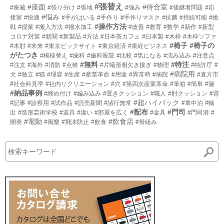
#張替え
#座面
#待合室
#座蔵
#張り分け
#張地
#強み
#後継者問題
#応
#悩み
接室
#快適
#手がはいる
#手作り
#手作りマスク
#抗菌
#持続可能
#挑
#操作方法
戦
#授業
#搬入方法
#撥水加工
#改善
#教育
#数学
#新作
#新型
コロナ対策
#新聞
#新製品
#方法
#日本茶カフェ
#日本製
#木枠
#木枠ソファ
#椅子
#椅子の
#木肘
#未来
#東京ビックサイト
#東京経済
#東経ビジネス
がたつき
#模様替え
#歯科
#歯科医院
#比較
#気になる
#沈み込み
#注意点
#無料
#特注
#注文
#海外
#消防
#点検
#片蟻形相欠き接ぎ
#物理
#特許庁
#
#病院用
犬
#独立
#猫
#理容
#生産
#産業革命
#用途
#異常時
#病院
#直方市
#社会科見学
#社内リクリエーション
#穴
#第四次産業革命
#筆箱
#簡単
#籐
#納品事例
#締め付け
#編み込み
#置きクッション
#職人
#肘クッション
#背
#超ハイバック
#記事
#診察用
#試作品
#読売新聞
#諸行無常
#車中泊
#輸
#配布
#門司
出
#造形芸術学校
#道具
#違い
#部屋を広く
#金具
#門司港
#
#電動
#飲食店
開発
#風樂
#飛沫防止
#飲食
#骨組み