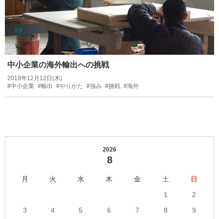
中小企業の海外輸出への挑戦
2019年12月12日(木)
#中小企業
#輸出
#やりかた
#強み
#挑戦
#海外
2026
8
月
火
水
木
金
土
日
1
2
3
4
5
6
7
8
9