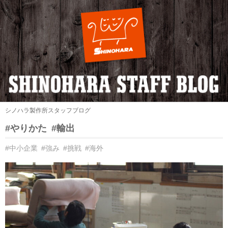
シノハラ製作所スタッフブログ
#やりかた
#輸出
#中小企業
#強み
#挑戦
#海外