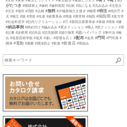
#椅子
#椅子の
#木肘
#未来
#東京ビックサイト
#東京経済
#東経ビジネス
がたつき
#模様替え
#歯科
#歯科医院
#比較
#気になる
#沈み込み
#注意点
#無料
#特注
#注文
#海外
#消防
#点検
#片蟻形相欠き接ぎ
#物理
#特許庁
#
#病院用
犬
#独立
#猫
#理容
#生産
#産業革命
#用途
#異常時
#病院
#直方市
#社会科見学
#社内リクリエーション
#穴
#第四次産業革命
#筆箱
#簡単
#籐
#納品事例
#締め付け
#編み込み
#置きクッション
#職人
#肘クッション
#背
#超ハイバック
#記事
#診察用
#試作品
#読売新聞
#諸行無常
#車中泊
#輸
#配布
#門司
出
#造形芸術学校
#道具
#違い
#部屋を広く
#金具
#門司港
#
#電動
#飲食店
開発
#風樂
#飛沫防止
#飲食
#骨組み