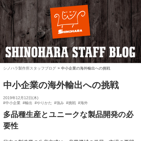
シノハラ製作所スタッフブログ
中小企業の海外輸出への挑戦
中小企業の海外輸出への挑戦
2019年12月12日(木)
#中小企業
#輸出
#やりかた
#強み
#挑戦
#海外
多品種生産とユニークな製品開発の必
要性