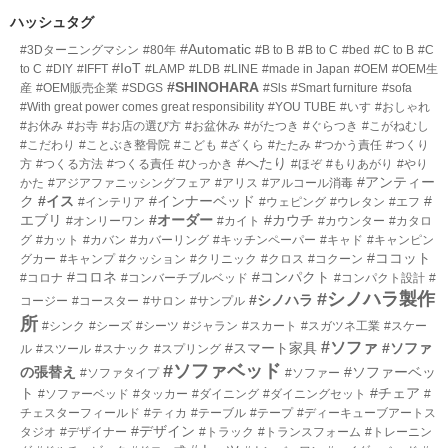
数
リ
ハッシュタグ
ー
#Automatic
#3Dターニングマシン
#80年
#B to B
#B to C
#bed
#C to B
#C
数
#IoT
to C
#DIY
#IFFT
#LAMP
#LDB
#LINE
#made in Japan
#OEM
#OEM生
#SHINOHARA
産
#OEM販売企業
#SDGS
#Sls
#Smart furniture
#sofa
#With great power comes great responsibility
#YOU TUBE
#いす
#おしゃれ
#お休み
#お寺
#お店の選び方
#お盆休み
#がたつき
#ぐらつき
#こがねむし
#こだわり
#ことぶき整骨院
#こども
#ざくら
#たたみ
#つかう責任
#つくり
#へたり
方
#つくる方法
#つくる責任
#ひっかき
#ほぞ
#もりあがり
#やり
#アンティー
かた
#アジアファニッシングフェア
#アリス
#アルコール消毒
ク
#イス
#インナーベッド
#
#インテリア
#ウェピング
#ウレタン
#エフ
エブリ
#オーダー
#カウチ
#オンリーワン
#カイト
#カウンター
#カタロ
グ
#カット
#カバン
#カバーリング
#キッチンペーパー
#キャド
#キャンピン
#ココット
グカー
#キャンプ
#クッション
#クリニック
#クロス
#コクーン
#コロネ
#コンパクト
#コロナ
#コンバーチブルベッド
#コンパクト設計
#
#シノハラ製作
#シノハラ
コージー
#コースター
#サロン
#サンプル
所
#シンク
#シーズ
#シーツ
#ジャラン
#スカート
#スガツネ工業
#スケー
#ソファ
#スマート家具
#ソファ
ル
#スツール
#スナック
#スプリング
#ソファベッド
の張替え
#ソファーベッ
#ソファタイプ
#ソファー
ト
#チェア
#ソファーベッド
#タッカー
#ダイニング
#ダイニングセット
#
チェスターフィールド
#ティカ
#テーブル
#テープ
#ディーキューブアートス
#デザイン
タジオ
#デザイナー
#トラック
#トランスフォーム
#トレーニン