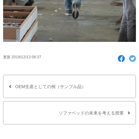
F
T
更新 2019/12/13 08:37
a
w
c
i
e
t
b
t
o
e
o
r
OEM生産としての例（サンプル品）
k
で
シ
ェ
ア
ソファベッドの未来を考える授業
す
る