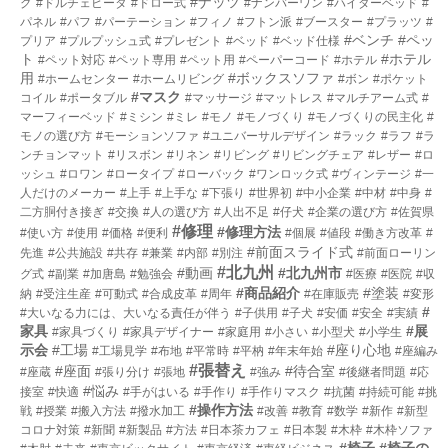
#ナッツ
グ
#ドルチェビータ
#ドロー式
#ナンバーワン
#ハイダーベッド
#
パネル
#パフ
#パーテーション
#フィノ
#フトン派
#ブースター
#プラッツ
#
#ベンチ
#ペッ
プリア
#プルプッシュ式
#プレゼント
#ベッド
#ベッド仕様
ト
#ホテル
#ペット対応
#ペット専用
#ペット用
#ペーパーコード
#ホテル
用
#ボックスソファ
#ホームセンター
#ホームリビング
#ボン
#ポケット
#マスク
コイル
#ポータブル
#マッサージ
#マットレス
#マルチアーム式
#
マーフィーベッド
#ミシン
#ミレ
#モノ
#モノづくり
#モノづくりの民主化
#
モノの選び方
#モーションソファ
#ユニバーサルデザイン
#ラック
#ラフ
#ラ
ンチョンマット
#リスボン
#リネン
#リビング
#リビングチェア
#レザー
#ロ
ッシュ
#ロワン
#ロータイプ
#ローバック
#ワンロック式
#ヴィンテージ
#一
人だけのメーカー
#上手
#上手な
#下張り
#世界初
#中小企業
#中材
#中身
#
二方胴付き接ぎ
#交換
#人の選び方
#人出不足
#仔犬
#企業の選び方
#佐賀県
#修理
#修理方法
#使い方
#使用
#価格
#便利
#個展
#値段
#働き方改革
#
#前面スライド式
先進
#公共施設
#共存
#兼業
#内部
#別注
#前面ローリン
#北九州
#動画
#北九州市
グ式
#副業
#加唐島
#勉強会
#医療
#医院
#収
#商品紹介
#塗装
納
#受注生産
#可動式
#合成皮革
#周年
#在庫販売
#変形
#
#大いなる力には、大いなる責任が伴う
#子供用
#子犬
#安価
#安全
#実績
家具
#展
#家具づくり
#家具デザイナー
#家庭用
#小さい
#小型犬
#小学生
示会
#工場
#座り心地
#工場見学
#布地
#平常時
#平枘
#年末年始
#座編み
#張替え
#座面
#待合室
#座蔵
#張り分け
#張地
#強み
#後継者問題
#応
#悩み
接室
#快適
#手がはいる
#手作り
#手作りマスク
#抗菌
#持続可能
#挑
#操作方法
戦
#授業
#搬入方法
#撥水加工
#改善
#教育
#数学
#新作
#新型
コロナ対策
#新聞
#新製品
#方法
#日本茶カフェ
#日本製
#木枠
#木枠ソファ