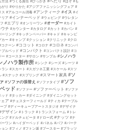
#へたり
る方法
#つくる責任
#ひっかき
#ほぞ
#も
あがり
#やりかた
#アジアファニッシングフェア
#
#アンティーク
#イス
リス
#アルコール消毒
#イ
#インナーベッド
テリア
#ウェピング
#ウレタン
#エブリ
#オーダー
エフ
#オンリーワン
#カイト
カウチ
#カウンター
#カタログ
#カット
#カバン
#
バーリング
#キッチンペーパー
#キャド
#キャンピ
グカー
#キャンプ
#クッション
#クリニック
#クロ
#ココット
#コロネ
#コクーン
#コロナ
#コンバ
#コンパクト
チブルベッド
#コンパクト設計
#コ
#シノハラ
ジー
#コースター
#サロン
#サンプル
シノハラ製作所
#シンク
#シーズ
#シーツ
#
ャラン
#スカート
#スガツネ工業
#スケール
#スツ
#ソ
#スマート家具
ル
#スナック
#スプリング
#ソフ
ァ
#ソファの張替え
#ソファタイプ
ベッド
#ソファーベット
#ソファー
#ソファ
ベッド
#タッカー
#ダイニング
#ダイニングセット
チェア
#チェスターフィールド
#ティカ
#テーブル
テープ
#ディーキューブアートスタジオ
#デザイナ
#デザイン
#トラック
#トランスフォーム
#トレ
#ナッツ
ニング
#ドルチェビータ
#ドロー式
#ナ
バーワン
#ハイダーベッド
#パネル
#パフ
#パーテ
ション
#フィノ
#フトン派
#ブースター
#プラッツ