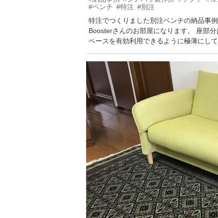
#ベンチ
#特注
#別注
特注でつくりました別注ベンチの納品事例で
Boosterさんのお部屋になります。 座
ペースを有効利用できるように極薄にして