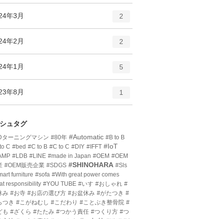
ン
ー
ト
エ
件
024年3月
数
2
リ
ン
ー
ト
エ
件
024年2月
数
2
リ
ン
ー
ト
エ
件
024年1月
数
5
リ
ン
ー
ト
エ
件
023年8月
数
1
リ
ン
ー
ト
数
リ
シュタグ
ー
#Automatic
3Dターニングマシン
#80年
#B to B
数
#IoT
to C
#bed
#C to B
#C to C
#DIY
#IFFT
AMP
#LDB
#LINE
#made in Japan
#OEM
#OEM
#SHINOHARA
産
#OEM販売企業
#SDGS
#Sls
art furniture
#sofa
#With great power comes
at responsibility
#YOU TUBE
#いす
#おしゃれ
#
休み
#お寺
#お店の選び方
#お盆休み
#がたつき
#
らつき
#こがねむし
#こだわり
#ことぶき整骨院
#
ども
#ざくら
#たたみ
#つかう責任
#つくり方
#つ