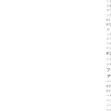
く
り
ア
ン
#
#
カ
ン
ス
ー
ー
#
ジ
ー
フ
ァ
ー
#
#
ー
ー
ン
ー