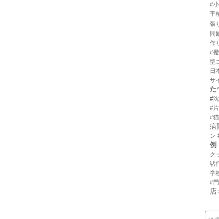
#
平
張
問
作
#
型
日
サ
た
#
#
#猫
病
ン
例
ク
諸
学
#
店