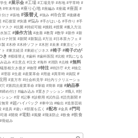
#展示会
#工場
小学生
#工場見学
#布地
#平常時
#
#座り心地
#座面
枘
#年末年始
#座編み
#座蔵
#
#張替え
#待合室
り分け
#張地
#強み
#後継者
#悩み
題
#応接室
#快適
#手がはいる
#手作り
#手
りマスク
#抗菌
#持続可能
#挑戦
#授業
#搬入方法
#操作方法
撥水加工
#改善
#教育
#数学
#新作
#新
コロナ対策
#新聞
#新製品
#方法
#日本茶カフェ
#
本製
#木枠
#木枠ソファ
#木肘
#未来
#東京ビック
#椅子
#椅子のが
イト
#東京経済
#東経ビジネス
つき
#模様替え
#歯科
#歯科医院
#比較
#気になる
#無料
沈み込み
#注意点
#注文
#海外
#消防
#点検
#特注
片蟻形相欠き接ぎ
#物理
#特許庁
#犬
#独立
#
#理容
#生産
#産業革命
#用途
#異常時
#病院
院用
#直方市
#社会科見学
#社内リクリエーショ
#納品事
#穴
#第四次産業革命
#筆箱
#簡単
#籐
#締め付け
#編み込み
#置きクッション
#職人
#肘
ッション
#背
#記事
#診察用
#試作品
#読売新聞
#
#超ハイバック
行無常
#車中泊
#輸出
#造形芸術
#配布
#門司
校
#道具
#違い
#部屋を広く
#金具
#電動
#飲食
門司港
#開発
#風樂
#飛沫防止
#飲食
#骨組み