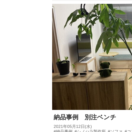
納品事例 別注ベンチ
2021年05月12日(水)
#納品事例
#シノハラ製作所
#ソファ
#