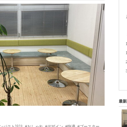
最新
コンパクト設計
#おしゃれ
#デザイン
#快適
#ブースター