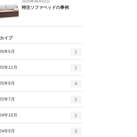
2025年08月02日
特注ソファベッドの事例
カイブ
エ
件
026年5月
1
ン
ト
エ
件
25年12月
1
リ
ン
ー
ト
エ
件
025年8月
数
4
リ
ン
ー
ト
エ
件
025年7月
数
2
リ
ン
ー
ト
エ
件
24年10月
数
1
リ
ン
ー
ト
エ
件
024年9月
数
3
リ