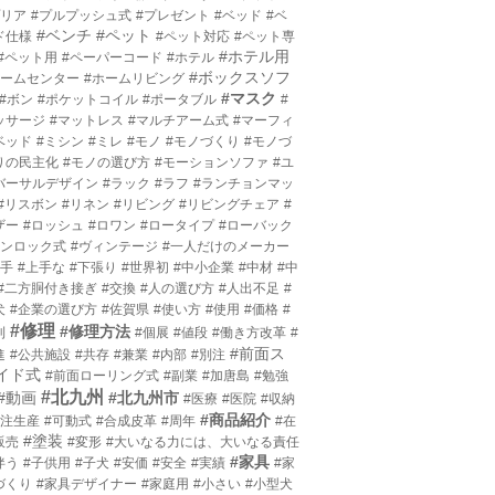
プリア
#プルプッシュ式
#プレゼント
#ベッド
#ベ
#ベンチ
#ペット
ド仕様
#ペット対応
#ペット専
#ホテル用
#ペット用
#ペーパーコード
#ホテル
#ボックスソフ
ホームセンター
#ホームリビング
#マスク
#ボン
#ポケットコイル
#ポータブル
#
ッサージ
#マットレス
#マルチアーム式
#マーフィ
ベッド
#ミシン
#ミレ
#モノ
#モノづくり
#モノづ
りの民主化
#モノの選び方
#モーションソファ
#ユ
バーサルデザイン
#ラック
#ラフ
#ランチョンマッ
#リスボン
#リネン
#リビング
#リビングチェア
#
ザー
#ロッシュ
#ロワン
#ロータイプ
#ローバック
ワンロック式
#ヴィンテージ
#一人だけのメーカー
上手
#上手な
#下張り
#世界初
#中小企業
#中材
#中
#二方胴付き接ぎ
#交換
#人の選び方
#人出不足
#
犬
#企業の選び方
#佐賀県
#使い方
#使用
#価格
#
#修理
#修理方法
利
#個展
#値段
#働き方改革
#
#前面ス
進
#公共施設
#共存
#兼業
#内部
#別注
イド式
#前面ローリング式
#副業
#加唐島
#勉強
#北九州
#動画
#北九州市
#医療
#医院
#収納
#商品紹介
受注生産
#可動式
#合成皮革
#周年
#在
#塗装
販売
#変形
#大いなる力には、大いなる責任
#家具
伴う
#子供用
#子犬
#安価
#安全
#実績
#家
づくり
#家具デザイナー
#家庭用
#小さい
#小型犬