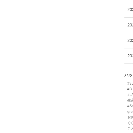
2
2
2
2
ハッ
#
#B 
#L
生
#Sm
gre
お
ぐ
こ