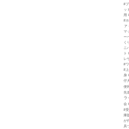
#
ッ
用
#
ァ
マ
ー
く
ニ
ト
レ
#
#
身
仔
便
先
ラ
会
#
庫
が
具