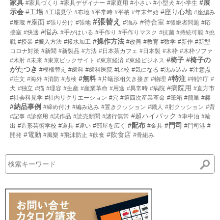
家具
#展
#家具づくり
#家具デザイナー
#家庭用
#小さい
#小型犬
#小学生
示会
#工場
#座り心地
#工場見学
#布地
#平常時
#平枘
#年末年始
#座編み
#張替え
#座面
#待合室
#座蔵
#張り分け
#張地
#強み
#後継者問題
#応
#悩み
接室
#快適
#手がはいる
#手作り
#手作りマスク
#抗菌
#持続可能
#挑
#操作方法
戦
#授業
#搬入方法
#撥水加工
#改善
#教育
#数学
#新作
#新型
コロナ対策
#新聞
#新製品
#方法
#日本茶カフェ
#日本製
#木枠
#木枠ソファ
#椅子
#椅子の
#木肘
#未来
#東京ビックサイト
#東京経済
#東経ビジネス
がたつき
#模様替え
#歯科
#歯科医院
#比較
#気になる
#沈み込み
#注意点
#無料
#特注
#注文
#海外
#消防
#点検
#片蟻形相欠き接ぎ
#物理
#特許庁
#
#病院用
犬
#独立
#猫
#理容
#生産
#産業革命
#用途
#異常時
#病院
#直方市
#社会科見学
#社内リクリエーション
#穴
#第四次産業革命
#筆箱
#簡単
#籐
#納品事例
#締め付け
#編み込み
#置きクッション
#職人
#肘クッション
#背
#超ハイバック
#記事
#診察用
#試作品
#読売新聞
#諸行無常
#車中泊
#輸
#配布
#門司
出
#造形芸術学校
#道具
#違い
#部屋を広く
#金具
#門司港
#
#電動
#飲食店
開発
#風樂
#飛沫防止
#飲食
#骨組み