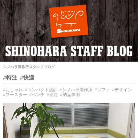
シノハラ製作所スタッフブログ
#特注
#快適
#おしゃれ
#コンパクト設計
#シノハラ製作所
#ソファ
#デザイン
#ブースター
#ベンチ
#別注
#納品事例