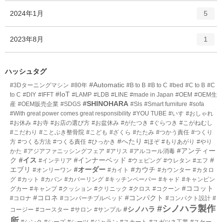
ー
ト
エ
件
2024年1月
数
5
リ
ン
ー
ト
エ
件
2023年8月
数
1
リ
ン
ー
ト
数
リ
ハッシュタグ
ー
#Automatic
#3Dターニングマシン
#80年
#B to B
#B to C
#bed
#C to B
#C
数
#IoT
to C
#DIY
#IFFT
#LAMP
#LDB
#LINE
#made in Japan
#OEM
#OEM生
#SHINOHARA
産
#OEM販売企業
#SDGS
#Sls
#Smart furniture
#sofa
#With great power comes great responsibility
#YOU TUBE
#いす
#おしゃれ
#お休み
#お寺
#お店の選び方
#お盆休み
#がたつき
#ぐらつき
#こがねむし
#こだわり
#ことぶき整骨院
#こども
#ざくら
#たたみ
#つかう責任
#つくり
#へたり
方
#つくる方法
#つくる責任
#ひっかき
#ほぞ
#もりあがり
#やり
#アンティー
かた
#アジアファニッシングフェア
#アリス
#アルコール消毒
ク
#イス
#インナーベッド
#
#インテリア
#ウェピング
#ウレタン
#エフ
エブリ
#オーダー
#カウチ
#オンリーワン
#カイト
#カウンター
#カタロ
グ
#カット
#カバン
#カバーリング
#キッチンペーパー
#キャド
#キャンピン
#ココット
グカー
#キャンプ
#クッション
#クリニック
#クロス
#コクーン
#コロネ
#コンパクト
#コロナ
#コンバーチブルベッド
#コンパクト設計
#
#シノハラ製作
#シノハラ
コージー
#コースター
#サロン
#サンプル
所
#シンク
#シーズ
#シーツ
#ジャラン
#スカート
#スガツネ工業
#スケー