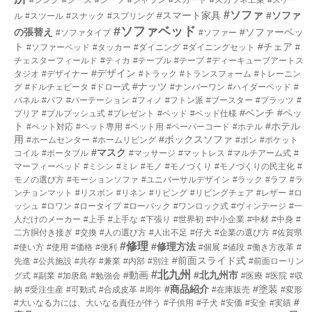
#ソファ
#スマート家具
#ソファ
ル
#スツール
#スナック
#スプリング
#ソファベッド
の張替え
#ソファーベッ
#ソファタイプ
#ソファー
ト
#チェア
#ソファーベッド
#タッカー
#ダイニング
#ダイニングセット
#
チェスターフィールド
#ティカ
#テーブル
#テープ
#ディーキューブアートス
#デザイン
タジオ
#デザイナー
#トラック
#トランスフォーム
#トレーニン
#ナッツ
グ
#ドルチェビータ
#ドロー式
#ナンバーワン
#ハイダーベッド
#
パネル
#パフ
#パーテーション
#フィノ
#フトン派
#ブースター
#プラッツ
#
#ベンチ
#ペッ
プリア
#プルプッシュ式
#プレゼント
#ベッド
#ベッド仕様
ト
#ホテル
#ペット対応
#ペット専用
#ペット用
#ペーパーコード
#ホテル
用
#ボックスソファ
#ホームセンター
#ホームリビング
#ボン
#ポケット
#マスク
コイル
#ポータブル
#マッサージ
#マットレス
#マルチアーム式
#
マーフィーベッド
#ミシン
#ミレ
#モノ
#モノづくり
#モノづくりの民主化
#
モノの選び方
#モーションソファ
#ユニバーサルデザイン
#ラック
#ラフ
#ラ
ンチョンマット
#リスボン
#リネン
#リビング
#リビングチェア
#レザー
#ロ
ッシュ
#ロワン
#ロータイプ
#ローバック
#ワンロック式
#ヴィンテージ
#一
人だけのメーカー
#上手
#上手な
#下張り
#世界初
#中小企業
#中材
#中身
#
二方胴付き接ぎ
#交換
#人の選び方
#人出不足
#仔犬
#企業の選び方
#佐賀県
#修理
#修理方法
#使い方
#使用
#価格
#便利
#個展
#値段
#働き方改革
#
#前面スライド式
先進
#公共施設
#共存
#兼業
#内部
#別注
#前面ローリン
#北九州
#動画
#北九州市
グ式
#副業
#加唐島
#勉強会
#医療
#医院
#収
#商品紹介
#塗装
納
#受注生産
#可動式
#合成皮革
#周年
#在庫販売
#変形
#
#大いなる力には、大いなる責任が伴う
#子供用
#子犬
#安価
#安全
#実績