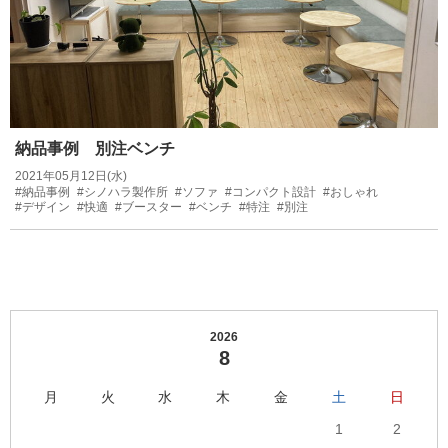
納品事例 別注ベンチ
2021年05月12日(水)
#納品事例
#シノハラ製作所
#ソファ
#コンパクト設計
#おしゃれ
#デザイン
#快適
#ブースター
#ベンチ
#特注
#別注
2026
8
月
火
水
木
金
土
日
1
2