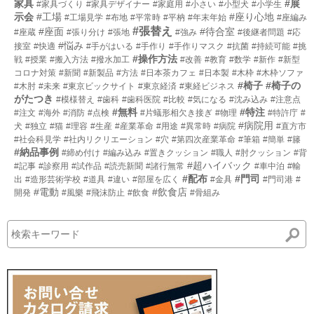
家具
#展
#家具づくり
#家具デザイナー
#家庭用
#小さい
#小型犬
#小学生
示会
#工場
#座り心地
#工場見学
#布地
#平常時
#平枘
#年末年始
#座編み
#張替え
#座面
#待合室
#座蔵
#張り分け
#張地
#強み
#後継者問題
#応
#悩み
接室
#快適
#手がはいる
#手作り
#手作りマスク
#抗菌
#持続可能
#挑
#操作方法
戦
#授業
#搬入方法
#撥水加工
#改善
#教育
#数学
#新作
#新型
コロナ対策
#新聞
#新製品
#方法
#日本茶カフェ
#日本製
#木枠
#木枠ソファ
#椅子
#椅子の
#木肘
#未来
#東京ビックサイト
#東京経済
#東経ビジネス
がたつき
#模様替え
#歯科
#歯科医院
#比較
#気になる
#沈み込み
#注意点
#無料
#特注
#注文
#海外
#消防
#点検
#片蟻形相欠き接ぎ
#物理
#特許庁
#
#病院用
犬
#独立
#猫
#理容
#生産
#産業革命
#用途
#異常時
#病院
#直方市
#社会科見学
#社内リクリエーション
#穴
#第四次産業革命
#筆箱
#簡単
#籐
#納品事例
#締め付け
#編み込み
#置きクッション
#職人
#肘クッション
#背
#超ハイバック
#記事
#診察用
#試作品
#読売新聞
#諸行無常
#車中泊
#輸
#配布
#門司
出
#造形芸術学校
#道具
#違い
#部屋を広く
#金具
#門司港
#
#電動
#飲食店
開発
#風樂
#飛沫防止
#飲食
#骨組み