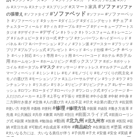
#ソファ
#スマート家具
#ソファ
ル
#スツール
#スナック
#スプリング
#ソファベッド
の張替え
#ソファーベッ
#ソファタイプ
#ソファー
ト
#チェア
#ソファーベッド
#タッカー
#ダイニング
#ダイニングセット
#
チェスターフィールド
#ティカ
#テーブル
#テープ
#ディーキューブアートス
#デザイン
タジオ
#デザイナー
#トラック
#トランスフォーム
#トレーニン
#ナッツ
グ
#ドルチェビータ
#ドロー式
#ナンバーワン
#ハイダーベッド
#
パネル
#パフ
#パーテーション
#フィノ
#フトン派
#ブースター
#プラッツ
#
#ベンチ
#ペッ
プリア
#プルプッシュ式
#プレゼント
#ベッド
#ベッド仕様
ト
#ホテル
#ペット対応
#ペット専用
#ペット用
#ペーパーコード
#ホテル
用
#ボックスソファ
#ホームセンター
#ホームリビング
#ボン
#ポケット
#マスク
コイル
#ポータブル
#マッサージ
#マットレス
#マルチアーム式
#
マーフィーベッド
#ミシン
#ミレ
#モノ
#モノづくり
#モノづくりの民主化
#
モノの選び方
#モーションソファ
#ユニバーサルデザイン
#ラック
#ラフ
#ラ
ンチョンマット
#リスボン
#リネン
#リビング
#リビングチェア
#レザー
#ロ
ッシュ
#ロワン
#ロータイプ
#ローバック
#ワンロック式
#ヴィンテージ
#一
人だけのメーカー
#上手
#上手な
#下張り
#世界初
#中小企業
#中材
#中身
#
二方胴付き接ぎ
#交換
#人の選び方
#人出不足
#仔犬
#企業の選び方
#佐賀県
#修理
#修理方法
#使い方
#使用
#価格
#便利
#個展
#値段
#働き方改革
#
#前面スライド式
先進
#公共施設
#共存
#兼業
#内部
#別注
#前面ローリン
#北九州
#動画
#北九州市
グ式
#副業
#加唐島
#勉強会
#医療
#医院
#収
#商品紹介
#塗装
納
#受注生産
#可動式
#合成皮革
#周年
#在庫販売
#変形
#
#大いなる力には、大いなる責任が伴う
#子供用
#子犬
#安価
#安全
#実績