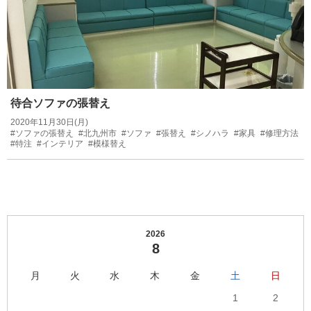
待合ソファの張替え
2020年11月30日(月)
#ソファの張替え
#北九州市
#ソファ
#張替え
#シノハラ
#家具
#修理方法
#特注
#インテリア
#模様替え
2026
8
月
火
水
木
金
土
日
1
2