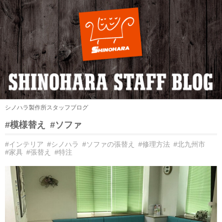
シノハラ製作所スタッフブログ
#模様替え
#ソファ
#インテリア
#シノハラ
#ソファの張替え
#修理方法
#北九州市
#家具
#張替え
#特注