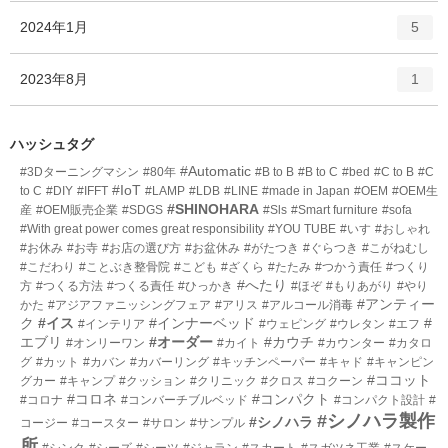
ー
ト
エ
件
2024年1月
数
5
リ
ン
ー
ト
エ
件
2023年8月
数
1
リ
ン
ー
ト
数
リ
ハッシュタグ
ー
#Automatic
#3Dターニングマシン
#80年
#B to B
#B to C
#bed
#C to B
#C
数
#IoT
to C
#DIY
#IFFT
#LAMP
#LDB
#LINE
#made in Japan
#OEM
#OEM生
#SHINOHARA
産
#OEM販売企業
#SDGS
#Sls
#Smart furniture
#sofa
#With great power comes great responsibility
#YOU TUBE
#いす
#おしゃれ
#お休み
#お寺
#お店の選び方
#お盆休み
#がたつき
#ぐらつき
#こがねむし
#こだわり
#ことぶき整骨院
#こども
#ざくら
#たたみ
#つかう責任
#つくり
#へたり
方
#つくる方法
#つくる責任
#ひっかき
#ほぞ
#もりあがり
#やり
#アンティー
かた
#アジアファニッシングフェア
#アリス
#アルコール消毒
ク
#イス
#インナーベッド
#
#インテリア
#ウェピング
#ウレタン
#エフ
エブリ
#オーダー
#カウチ
#オンリーワン
#カイト
#カウンター
#カタロ
グ
#カット
#カバン
#カバーリング
#キッチンペーパー
#キャド
#キャンピン
#ココット
グカー
#キャンプ
#クッション
#クリニック
#クロス
#コクーン
#コロネ
#コンパクト
#コロナ
#コンバーチブルベッド
#コンパクト設計
#
#シノハラ製作
#シノハラ
コージー
#コースター
#サロン
#サンプル
所
#シンク
#シーズ
#シーツ
#ジャラン
#スカート
#スガツネ工業
#スケー