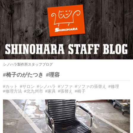
シノハラ製作所スタッフブログ
#椅子のがたつき
#理容
#カット
#サロン
#シノハラ
#ソファ
#ソファの張替え
#修理
#修理方法
#北九州市
#家具
#張替え
#椅子