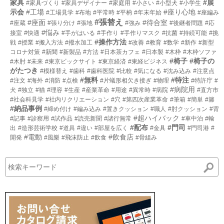
家具
#展
#家具づくり
#家具デザイナー
#家庭用
#小さい
#小型犬
#小学生
示会
#工場
#座り心地
#工場見学
#布地
#平常時
#平枘
#年末年始
#座編み
#張替え
#座面
#待合室
#座蔵
#張り分け
#張地
#強み
#後継者問題
#応
#悩み
接室
#快適
#手がはいる
#手作り
#手作りマスク
#抗菌
#持続可能
#挑
#操作方法
戦
#授業
#搬入方法
#撥水加工
#改善
#教育
#数学
#新作
#新型
コロナ対策
#新聞
#新製品
#方法
#日本茶カフェ
#日本製
#木枠
#木枠ソファ
#椅子
#椅子の
#木肘
#未来
#東京ビックサイト
#東京経済
#東経ビジネス
がたつき
#模様替え
#歯科
#歯科医院
#比較
#気になる
#沈み込み
#注意点
#無料
#特注
#注文
#海外
#消防
#点検
#片蟻形相欠き接ぎ
#物理
#特許庁
#
#病院用
犬
#独立
#猫
#理容
#生産
#産業革命
#用途
#異常時
#病院
#直方市
#社会科見学
#社内リクリエーション
#穴
#第四次産業革命
#筆箱
#簡単
#籐
#納品事例
#締め付け
#編み込み
#置きクッション
#職人
#肘クッション
#背
#超ハイバック
#記事
#診察用
#試作品
#読売新聞
#諸行無常
#車中泊
#輸
#配布
#門司
出
#造形芸術学校
#道具
#違い
#部屋を広く
#金具
#門司港
#
#電動
#飲食店
開発
#風樂
#飛沫防止
#飲食
#骨組み