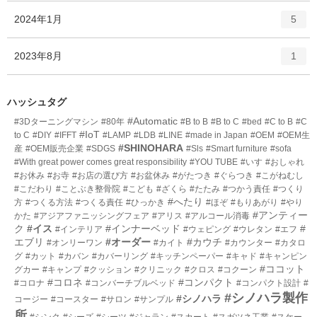
ー
ト
エ
件
2024年1月
数
5
リ
ン
ー
ト
エ
件
2023年8月
数
1
リ
ン
ー
ト
数
リ
ハッシュタグ
ー
#Automatic
#3Dターニングマシン
#80年
#B to B
#B to C
#bed
#C to B
#C
数
#IoT
to C
#DIY
#IFFT
#LAMP
#LDB
#LINE
#made in Japan
#OEM
#OEM生
#SHINOHARA
産
#OEM販売企業
#SDGS
#Sls
#Smart furniture
#sofa
#With great power comes great responsibility
#YOU TUBE
#いす
#おしゃれ
#お休み
#お寺
#お店の選び方
#お盆休み
#がたつき
#ぐらつき
#こがねむし
#こだわり
#ことぶき整骨院
#こども
#ざくら
#たたみ
#つかう責任
#つくり
#へたり
方
#つくる方法
#つくる責任
#ひっかき
#ほぞ
#もりあがり
#やり
#アンティー
かた
#アジアファニッシングフェア
#アリス
#アルコール消毒
ク
#イス
#インナーベッド
#
#インテリア
#ウェピング
#ウレタン
#エフ
エブリ
#オーダー
#カウチ
#オンリーワン
#カイト
#カウンター
#カタロ
グ
#カット
#カバン
#カバーリング
#キッチンペーパー
#キャド
#キャンピン
#ココット
グカー
#キャンプ
#クッション
#クリニック
#クロス
#コクーン
#コロネ
#コンパクト
#コロナ
#コンバーチブルベッド
#コンパクト設計
#
#シノハラ製作
#シノハラ
コージー
#コースター
#サロン
#サンプル
所
#シンク
#シーズ
#シーツ
#ジャラン
#スカート
#スガツネ工業
#スケー