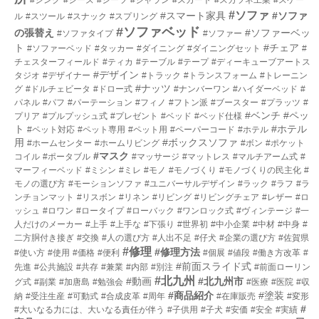
#ソファ
#スマート家具
#ソファ
ル
#スツール
#スナック
#スプリング
#ソファベッド
の張替え
#ソファーベッ
#ソファタイプ
#ソファー
ト
#チェア
#ソファーベッド
#タッカー
#ダイニング
#ダイニングセット
#
チェスターフィールド
#ティカ
#テーブル
#テープ
#ディーキューブアートス
#デザイン
タジオ
#デザイナー
#トラック
#トランスフォーム
#トレーニン
#ナッツ
グ
#ドルチェビータ
#ドロー式
#ナンバーワン
#ハイダーベッド
#
パネル
#パフ
#パーテーション
#フィノ
#フトン派
#ブースター
#プラッツ
#
#ベンチ
#ペッ
プリア
#プルプッシュ式
#プレゼント
#ベッド
#ベッド仕様
ト
#ホテル
#ペット対応
#ペット専用
#ペット用
#ペーパーコード
#ホテル
用
#ボックスソファ
#ホームセンター
#ホームリビング
#ボン
#ポケット
#マスク
コイル
#ポータブル
#マッサージ
#マットレス
#マルチアーム式
#
マーフィーベッド
#ミシン
#ミレ
#モノ
#モノづくり
#モノづくりの民主化
#
モノの選び方
#モーションソファ
#ユニバーサルデザイン
#ラック
#ラフ
#ラ
ンチョンマット
#リスボン
#リネン
#リビング
#リビングチェア
#レザー
#ロ
ッシュ
#ロワン
#ロータイプ
#ローバック
#ワンロック式
#ヴィンテージ
#一
人だけのメーカー
#上手
#上手な
#下張り
#世界初
#中小企業
#中材
#中身
#
二方胴付き接ぎ
#交換
#人の選び方
#人出不足
#仔犬
#企業の選び方
#佐賀県
#修理
#修理方法
#使い方
#使用
#価格
#便利
#個展
#値段
#働き方改革
#
#前面スライド式
先進
#公共施設
#共存
#兼業
#内部
#別注
#前面ローリン
#北九州
#動画
#北九州市
グ式
#副業
#加唐島
#勉強会
#医療
#医院
#収
#商品紹介
#塗装
納
#受注生産
#可動式
#合成皮革
#周年
#在庫販売
#変形
#
#大いなる力には、大いなる責任が伴う
#子供用
#子犬
#安価
#安全
#実績