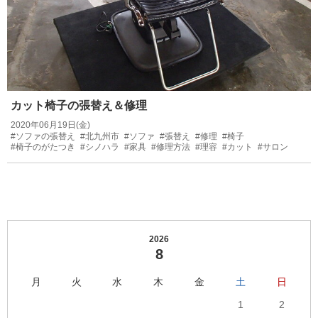
カット椅子の張替え＆修理
2020年06月19日(金)
#ソファの張替え
#北九州市
#ソファ
#張替え
#修理
#椅子
#椅子のがたつき
#シノハラ
#家具
#修理方法
#理容
#カット
#サロン
2026
8
月
火
水
木
金
土
日
1
2