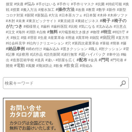
#悩み
接室
#快適
#手がはいる
#手作り
#手作りマスク
#抗菌
#持続可能
#挑
#操作方法
戦
#授業
#搬入方法
#撥水加工
#改善
#教育
#数学
#新作
#新型
コロナ対策
#新聞
#新製品
#方法
#日本茶カフェ
#日本製
#木枠
#木枠ソファ
#椅子
#椅子の
#木肘
#未来
#東京ビックサイト
#東京経済
#東経ビジネス
がたつき
#模様替え
#歯科
#歯科医院
#比較
#気になる
#沈み込み
#注意点
#無料
#特注
#注文
#海外
#消防
#点検
#片蟻形相欠き接ぎ
#物理
#特許庁
#
#病院用
犬
#独立
#猫
#理容
#生産
#産業革命
#用途
#異常時
#病院
#直方市
#社会科見学
#社内リクリエーション
#穴
#第四次産業革命
#筆箱
#簡単
#籐
#納品事例
#締め付け
#編み込み
#置きクッション
#職人
#肘クッション
#背
#超ハイバック
#記事
#診察用
#試作品
#読売新聞
#諸行無常
#車中泊
#輸
#配布
#門司
出
#造形芸術学校
#道具
#違い
#部屋を広く
#金具
#門司港
#
#電動
#飲食店
開発
#風樂
#飛沫防止
#飲食
#骨組み