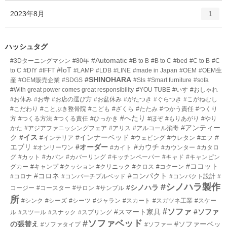
ー
ト
エ
件
2023年8月
数
1
リ
ン
ー
ト
数
リ
ハッシュタグ
ー
#Automatic
#3Dターニングマシン
#80年
#B to B
#B to C
#bed
#C to B
#C
数
#IoT
to C
#DIY
#IFFT
#LAMP
#LDB
#LINE
#made in Japan
#OEM
#OEM生
#SHINOHARA
産
#OEM販売企業
#SDGS
#Sls
#Smart furniture
#sofa
#With great power comes great responsibility
#YOU TUBE
#いす
#おしゃれ
#お休み
#お寺
#お店の選び方
#お盆休み
#がたつき
#ぐらつき
#こがねむし
#こだわり
#ことぶき整骨院
#こども
#ざくら
#たたみ
#つかう責任
#つくり
#へたり
方
#つくる方法
#つくる責任
#ひっかき
#ほぞ
#もりあがり
#やり
#アンティー
かた
#アジアファニッシングフェア
#アリス
#アルコール消毒
ク
#イス
#インナーベッド
#
#インテリア
#ウェピング
#ウレタン
#エフ
エブリ
#オーダー
#カウチ
#オンリーワン
#カイト
#カウンター
#カタロ
グ
#カット
#カバン
#カバーリング
#キッチンペーパー
#キャド
#キャンピン
#ココット
グカー
#キャンプ
#クッション
#クリニック
#クロス
#コクーン
#コロネ
#コンパクト
#コロナ
#コンバーチブルベッド
#コンパクト設計
#
#シノハラ製作
#シノハラ
コージー
#コースター
#サロン
#サンプル
所
#シンク
#シーズ
#シーツ
#ジャラン
#スカート
#スガツネ工業
#スケー
#ソファ
#スマート家具
#ソファ
ル
#スツール
#スナック
#スプリング
#ソファベッド
の張替え
#ソファーベッ
#ソファタイプ
#ソファー