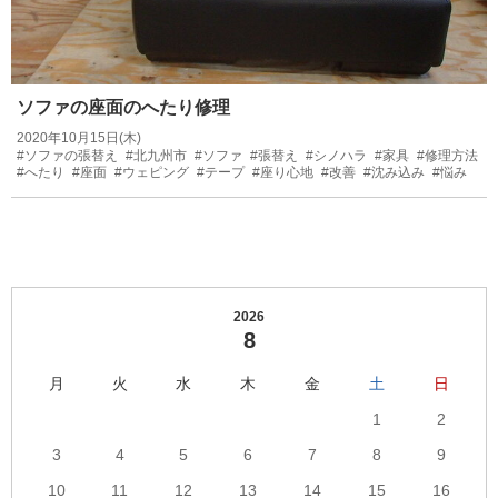
ソファの座面のへたり修理
2020年10月15日(木)
#ソファの張替え
#北九州市
#ソファ
#張替え
#シノハラ
#家具
#修理方法
#へたり
#座面
#ウェピング
#テープ
#座り心地
#改善
#沈み込み
#悩み
2026
8
月
火
水
木
金
土
日
1
2
3
4
5
6
7
8
9
10
11
12
13
14
15
16