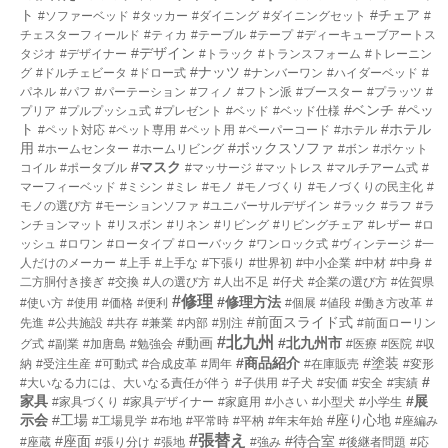
ト
#チェア
#ソファーベッド
#タッカー
#ダイニング
#ダイニングセット
#
チェスターフィールド
#ティカ
#テーブル
#テープ
#ディーキューブアートス
#デザイン
タジオ
#デザイナー
#トラック
#トランスフォーム
#トレーニン
#ナッツ
グ
#ドルチェビータ
#ドロー式
#ナンバーワン
#ハイダーベッド
#
パネル
#パフ
#パーテーション
#フィノ
#フトン派
#ブースター
#プラッツ
#
#ベンチ
#ペッ
プリア
#プルプッシュ式
#プレゼント
#ベッド
#ベッド仕様
ト
#ホテル
#ペット対応
#ペット専用
#ペット用
#ペーパーコード
#ホテル
用
#ボックスソファ
#ホームセンター
#ホームリビング
#ボン
#ポケット
#マスク
コイル
#ポータブル
#マッサージ
#マットレス
#マルチアーム式
#
マーフィーベッド
#ミシン
#ミレ
#モノ
#モノづくり
#モノづくりの民主化
#
モノの選び方
#モーションソファ
#ユニバーサルデザイン
#ラック
#ラフ
#ラ
ンチョンマット
#リスボン
#リネン
#リビング
#リビングチェア
#レザー
#ロ
ッシュ
#ロワン
#ロータイプ
#ローバック
#ワンロック式
#ヴィンテージ
#一
人だけのメーカー
#上手
#上手な
#下張り
#世界初
#中小企業
#中材
#中身
#
二方胴付き接ぎ
#交換
#人の選び方
#人出不足
#仔犬
#企業の選び方
#佐賀県
#修理
#修理方法
#使い方
#使用
#価格
#便利
#個展
#値段
#働き方改革
#
#前面スライド式
先進
#公共施設
#共存
#兼業
#内部
#別注
#前面ローリン
#北九州
#動画
#北九州市
グ式
#副業
#加唐島
#勉強会
#医療
#医院
#収
#商品紹介
#塗装
納
#受注生産
#可動式
#合成皮革
#周年
#在庫販売
#変形
#
#大いなる力には、大いなる責任が伴う
#子供用
#子犬
#安価
#安全
#実績
家具
#展
#家具づくり
#家具デザイナー
#家庭用
#小さい
#小型犬
#小学生
示会
#工場
#座り心地
#工場見学
#布地
#平常時
#平枘
#年末年始
#座編み
#張替え
#座面
#待合室
#座蔵
#張り分け
#張地
#強み
#後継者問題
#応